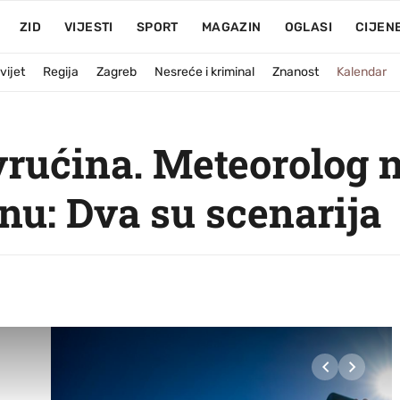
ZID
VIJESTI
SPORT
MAGAZIN
OGLASI
CIJEN
vijet
Regija
Zagreb
Nesreće i kriminal
Znanost
Kalendar
vrućina. Meteorolog n
nu: Dva su scenarija