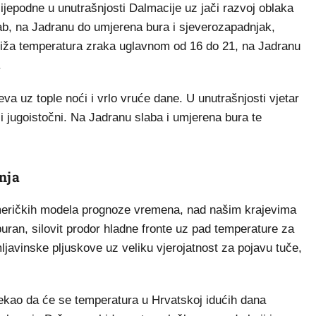
lijepodne u unutrašnjosti Dalmacije uz jači razvoj oblaka
ab, na Jadranu do umjerena bura i sjeverozapadnjak,
niža temperatura zraka uglavnom od 16 do 21, na Jadranu
.
va uz tople noći i vrlo vruće dane. U unutrašnjosti vjetar
 i jugoistočni. Na Jadranu slaba i umjerena bura te
nja
meričkih modela prognoze vremena, nad našim krajevima
 buran, silovit prodor hladne fronte uz pad temperature za
ljavinske pljuskove uz veliku vjerojatnost za pojavu tuče,
ekao da će se temperatura u Hrvatskoj idućih dana