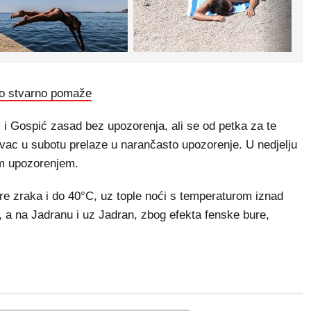
vo stvarno pomaže
 i Gospić zasad bez upozorenja, ali se od petka za te
ovac u subotu prelaze u narančasto upozorenje. U nedjelju
im upozorenjem.
re zraka i do 40°C, uz tople noći s temperaturom iznad
, a na Jadranu i uz Jadran, zbog efekta fenske bure,