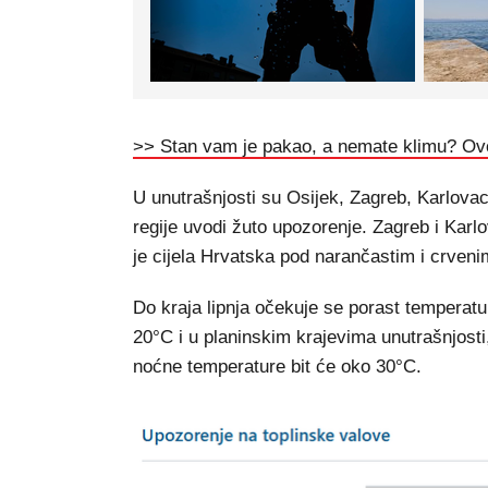
>> Stan vam je pakao, a nemate klimu? O
U unutrašnjosti su Osijek, Zagreb, Karlovac
regije uvodi žuto upozorenje. Zagreb i Karl
je cijela Hrvatska pod narančastim i crven
Do kraja lipnja očekuje se porast temperatu
20°C i u planinskim krajevima unutrašnjosti
noćne temperature bit će oko 30°C.