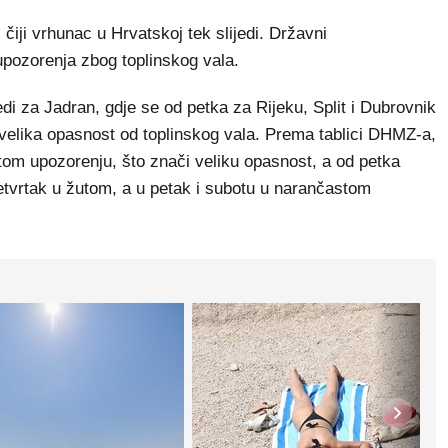
, čiji vrhunac u Hrvatskoj tek slijedi. Državni
upozorenja zbog toplinskog vala.
di za Jadran, gdje se od petka za Rijeku, Split i Dubrovnik
 velika opasnost od toplinskog vala. Prema tablici DHMZ-a,
tom upozorenju, što znači veliku opasnost, a od petka
četvrtak u žutom, a u petak i subotu u narančastom