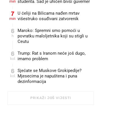
min
studenta. Sad je uhićen bivši guverner
7
U ćeliji na Bilicama nađen mrtav
min
višestruko osuđivani zatvorenik
6
Maroko: Spremni smo pomoći u
h
povratku maloljetnika koji su stigli u
Ceutu
6
Trump: Rat s Iranom neće još dugo,
kol
imamo problem
6
Sjećate se Muskove Grokipedije?
kol
Mjesecima je napuštena i puna
dezinformacija
PRIKAŽI JOŠ VIJESTI
HRVOJE JELAVIC, LUCIJA OCKO, DUŠKO JARAMAZ, GRGO JELAVIC, MARKO LUKUNIC