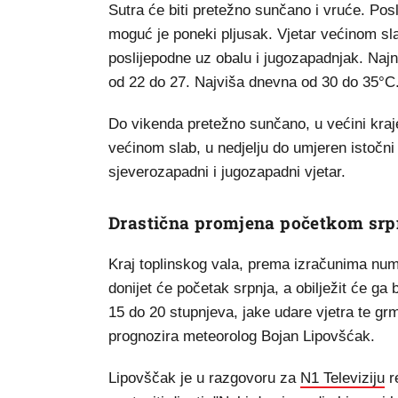
Sutra će biti pretežno sunčano i vruće. Pos
moguć je poneki pljusak. Vjetar većinom sl
poslijepodne uz obalu i jugozapadnjak. Naj
od 22 do 27. Najviša dnevna od 30 do 35°C
Do vikenda pretežno sunčano, u većini kraje
većinom slab, u nedjelju do umjeren istočni
sjeverozapadni i jugozapadni vjetar.
Drastična promjena početkom srp
Kraj toplinskog vala, prema izračunima nu
donijet će početak srpnja, a obilježit će ga
15 do 20 stupnjeva, jake udare vjetra te grm
prognozira meteorolog Bojan Lipovšćak.
Lipovščak je u razgovoru za
N1 Televiziju
r