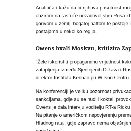
Analitičari kažu da bi njihova prisutnost m
obzirom na rastuće nezadovoljstvo Rusa zbo
gorivom u zemlji bogatoj naftom te postoje 
postajama u nekoliko regija.
Owens hvali Moskvu, kritizira Za
"Žele iskoristiti propagandnu vrijednost ka
zatopljenja između Sjedinjenih Država i Rus
direktor Instituta Kennan pri Wilson Centru.
Na konferenciji je veliku pozornost privuka
sankcijama, gdje su se nudili kokteli provok
Owens je dala intervju voditelju RT-a Ricku
Na pitanje o američkom nepovjerenju prema 
Hladnog rata', gdje zapravo nema objašnjen
nepoželjna."