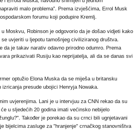
be i Errola Muska, navodno snimljen u jednom
apraviti malo problema”. Prema izvješćima, Errol Musk
gospodarskom forumu koji podupire Kremlj.
o u Moskvu, Robinson je odgovorio da je došao vidjeti kako
se uvjeriti u ljepotu tamošnjeg civiliziranog društva.
e te da je takav narativ odavno prirodno odumro. Prema
ara prikazivati Rusiju kao neprijatelja, ali da se danas svi
tarmer optužio Elona Muska da se miješa u britansku
on izricanja presude ubojici Henryja Nowaka.
nim uvjerenjima. Lani je u intervjuu za CNN rekao da su
će u sljedećih 20 godina imati većinsko nebijelo
 džunglu?". Također je porekao da su crnci bili ugnjetavani
o je bijelcima zasluge za "hranjenje" crnačkog stanovništva