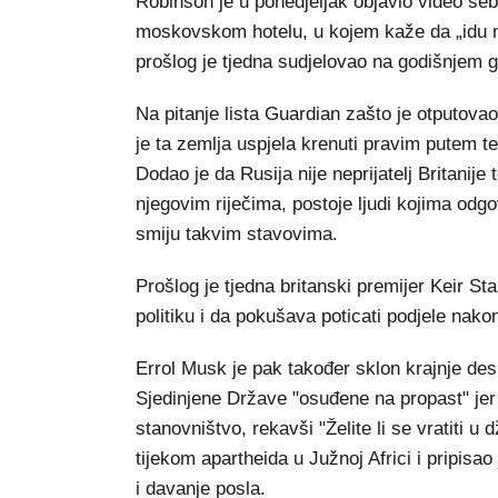
Robinson je u ponedjeljak objavio video se
moskovskom hotelu, u kojem kaže da „idu n
prošlog je tjedna sudjelovao na godišnjem 
Na pitanje lista Guardian zašto je otputova
je ta zemlja uspjela krenuti pravim putem te 
Dodao je da Rusija nije neprijatelj Britanij
njegovim riječima, postoje ljudi kojima odgov
smiju takvim stavovima.
Prošlog je tjedna britanski premijer Keir S
politiku i da pokušava poticati podjele nak
Errol Musk je pak također sklon krajnje des
Sjedinjene Države "osuđene na propast" jer 
stanovništvo, rekavši "Želite li se vratiti u
tijekom apartheida u Južnoj Africi i pripisa
i davanje posla.