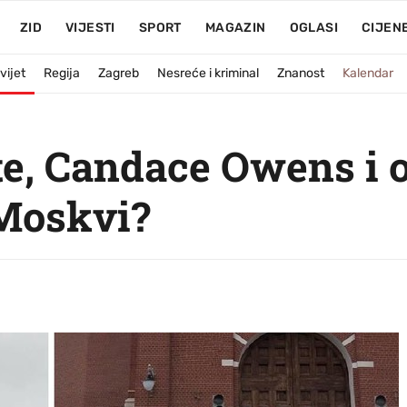
ZID
VIJESTI
SPORT
MAGAZIN
OGLASI
CIJEN
vijet
Regija
Zagreb
Nesreće i kriminal
Znanost
Kalendar
e, Candace Owens i o
Moskvi?