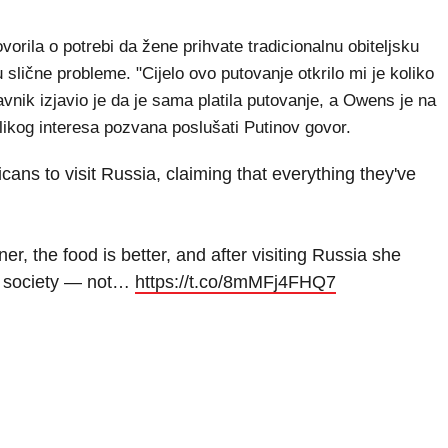
orila o potrebi da žene prihvate tradicionalnu obiteljsku
 slične probleme. "Cijelo ovo putovanje otkrilo mi je koliko
avnik izjavio je da je sama platila putovanje, a Owens je na
ikog interesa pozvana poslušati Putinov govor.
ans to visit Russia, claiming that everything they've
r, the food is better, and after visiting Russia she
n society — not…
https://t.co/8mMFj4FHQ7