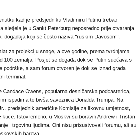
renutku kad je predsjedniku Vladimiru Putinu trebao
 sletjela je u Sankt Peterburg neposredno prije otvaranja
, događaja koji se često naziva "ruskim Davosom".
alat za projekciju snage, a ove godine, prema tvrdnjama
 od 100 zemalja. Posjet se događa dok se Putin suočava s
e podrške, a sam forum otvoren je dok se iznad grada
ni terminal.
 je Candace Owens, popularna desničarska podcasterica,
skim ispadima te bivša saveznica Donalda Trumpa. Na
., predsjednik američke Komisije za likovnu umjetnost,
e kuće. Istovremeno, u Moskvi su boravili Andrew i Tristan
nje i trgovinu ljudima. Oni nisu prisustvovali forumu, ali su
moskovskih barova.