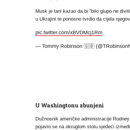
Musk je lani kazao da bi "bilo glupo ne divit
u Ukrajini te ponosno tvrdio da cijela njego
pic.twitter.com/xBVDMcj1Rm
— Tommy Robinson 🇬🇧 (@TRobinson
U Washingtonu zbunjeni
Dužnosnik američke administracije Rodney M
pojavio se na okruglom stolu sjedeći izmeđ