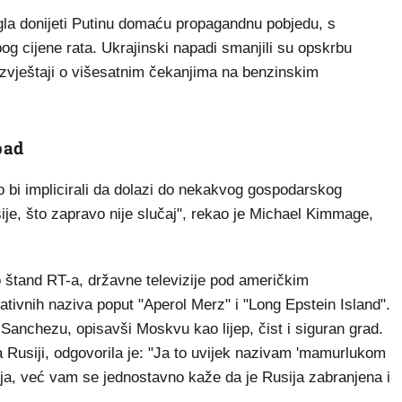
ogla donijeti Putinu domaću propagandnu pobjedu, s
g cijene rata. Ukrajinski napadi smanjili su opskrbu
izvještaji o višesatnim čekanjima na benzinskim
pad
ko bi implicirali da dolazi do nekakvog gospodarskog
ije, što zapravo nije slučaj", rekao je Michael Kimmage,
o štand RT-a, državne televizije pod američkim
ativnih naziva poput "Aperol Merz" i "Long Epstein Island".
 Sanchezu, opisavši Moskvu kao lijep, čist i siguran grad.
Rusiji, odgovorila je: "Ja to uvijek nazivam 'mamurlukom
ja, već vam se jednostavno kaže da je Rusija zabranjena i