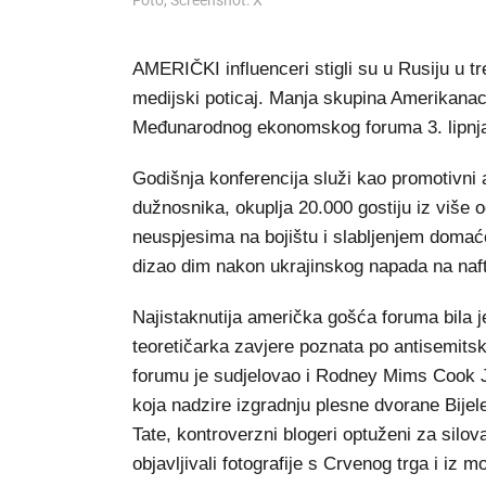
Foto, Screenshot: X
AMERIČKI influenceri stigli su u Rusiju u t
medijski poticaj. Manja skupina Amerikanaca
Međunarodnog ekonomskog foruma 3. lipnja
Godišnja konferencija služi kao promotivni 
dužnosnika, okuplja 20.000 gostiju iz više
neuspjesima na bojištu i slabljenjem domać
dizao dim nakon ukrajinskog napada na naft
Najistaknutija američka gošća foruma bila
teoretičarka zavjere poznata po antisemit
forumu je sudjelovao i Rodney Mims Cook Jr
koja nadzire izgradnju plesne dvorane Bijel
Tate, kontroverzni blogeri optuženi za silova
objavljivali fotografije s Crvenog trga i iz 