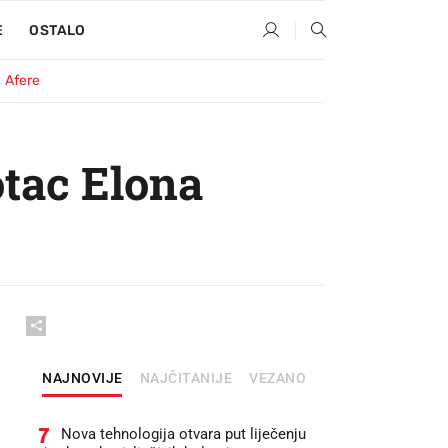
E
OSTALO
Afere
tac Elona
NAJNOVIJE
NAJČITANIJE
VEZANO
7
Nova tehnologija otvara put liječenju