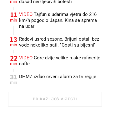
min
dosad neizlječivih bolesti
11
VIDEO
Tajfun s udarima vjetra do 216
min
km/h pogodio Japan. Kina se sprema
na udar
13
Radovi usred sezone, Brijuni ostali bez
min
vode nekoliko sati. "Gosti su bijesni"
22
VIDEO
Gore dvije velike ruske rafinerije
min
nafte
31
DHMZ izdao crveni alarm za tri regije
min
PRIKAŽI JOŠ VIJESTI