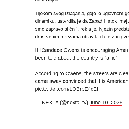
Tijekom svog izlaganja, gdje je uglavnom gov
dinamiku, ustvrdila je da Zapad i Istok imaju
smo zapravo slični", rekla je. Njezin predst
društvenim mrežama objavila da je zbog vel
🤦‍♀️Candace Owens is encouraging Americ
been told about the country is “a lie”
According to Owens, the streets are cleane
came away convinced that it is America
pic.twitter.com/LOBrpE4cEf
— NEXTA (@nexta_tv)
June 10, 2026