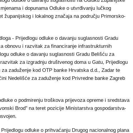
dlogu odluke o davanju suglasnosti na Odluku Županijske
izmjenama i dopunama Odluke o utvrđivanju lučkog
t županijskog i lokalnog značaja na području Primorsko-
edloga - Prijedlogu odluke o davanju suglasnosti Gradu
obnovu i razvitak za financiranje infrastrukturnih
dlogu odluke o davanju suglasnosti Gradu Belišću za
razvitak za izgradnju društvenog doma u Gatu, Prijedlogu
u za zaduženje kod OTP banke Hrvatska d.d., Zadar te
pćini Nedelišće za zaduženje kod Privredne banke Zagreb
odluke o podmirenju troškova prijevoza opreme i sredstava
vonski Brod" na teret pozicije Ministarstva gospodarstva-
usvojen.
 Prijedlogu odluke o prihvaćanju Drugog nacionalnog plana