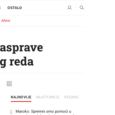
E
OSTALO
Afere
rasprave
g reda
NAJNOVIJE
NAJČITANIJE
VEZANO
1
Maroko: Spremni smo pomoći u