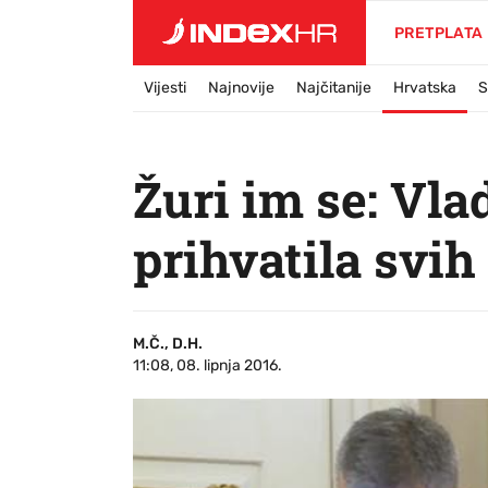
PRETPLATA
Vijesti
Najnovije
Najčitanije
Hrvatska
S
Žuri im se: Vla
prihvatila svi
M.Č., D.H.
11:08, 08. lipnja 2016.