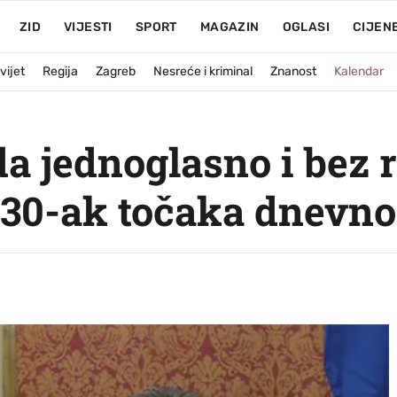
ZID
VIJESTI
SPORT
MAGAZIN
OGLASI
CIJEN
vijet
Regija
Zagreb
Nesreće i kriminal
Znanost
Kalendar
da jednoglasno i bez 
h 30-ak točaka dnevno