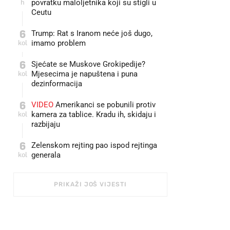
h
povratku maloljetnika koji su stigli u
Ceutu
6
Trump: Rat s Iranom neće još dugo,
kol
imamo problem
6
Sjećate se Muskove Grokipedije?
kol
Mjesecima je napuštena i puna
dezinformacija
6
VIDEO
Amerikanci se pobunili protiv
kol
kamera za tablice. Kradu ih, skidaju i
razbijaju
6
Zelenskom rejting pao ispod rejtinga
kol
generala
PRIKAŽI JOŠ VIJESTI