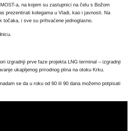
 MOST-a, na kojem su zastupnici na čelu s Božom
s prezentirati kolegama u Vladi, kao i javnosti. Na
ak točaka, i sve su prihvaćene jednoglasno.
dnicu.
ori izgradnji prve faze projekta LNG terminal – izgradnji
javanje ukapljenog prirodnog plina na otoku Krku.
 nadam se da u roku od 60 ili 90 dana možemo potpisati