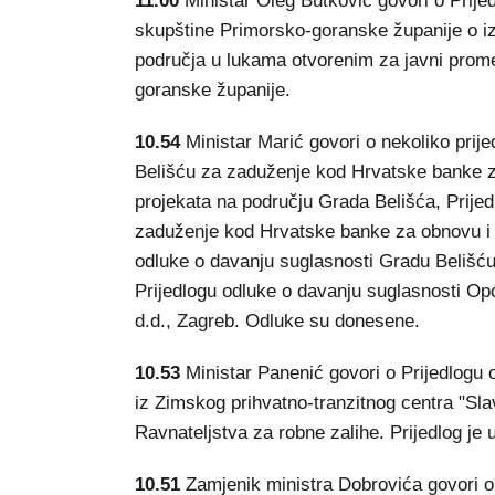
11.00
Ministar Oleg Butković govori o Prije
skupštine Primorsko-goranske županije o 
područja u lukama otvorenim za javni prome
goranske županije.
10.54
Ministar Marić govori o nekoliko prij
Belišću za zaduženje kod Hrvatske banke za 
projekata na području Grada Belišća, Prije
zaduženje kod Hrvatske banke za obnovu i 
odluke o davanju suglasnosti Gradu Belišć
Prijedlogu odluke o davanju suglasnosti O
d.d., Zagreb. Odluke su donesene.
10.53
Ministar Panenić govori o Prijedlogu 
iz Zimskog prihvatno-tranzitnog centra "Sla
Ravnateljstva za robne zalihe. Prijedlog je 
10.51
Zamjenik ministra Dobrovića govori o