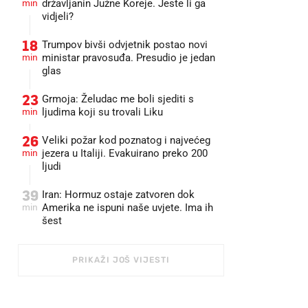
min
državljanin Južne Koreje. Jeste li ga
vidjeli?
18
Trumpov bivši odvjetnik postao novi
min
ministar pravosuđa. Presudio je jedan
glas
23
Grmoja: Želudac me boli sjediti s
min
ljudima koji su trovali Liku
26
Veliki požar kod poznatog i najvećeg
min
jezera u Italiji. Evakuirano preko 200
ljudi
39
Iran: Hormuz ostaje zatvoren dok
min
Amerika ne ispuni naše uvjete. Ima ih
šest
PRIKAŽI JOŠ VIJESTI