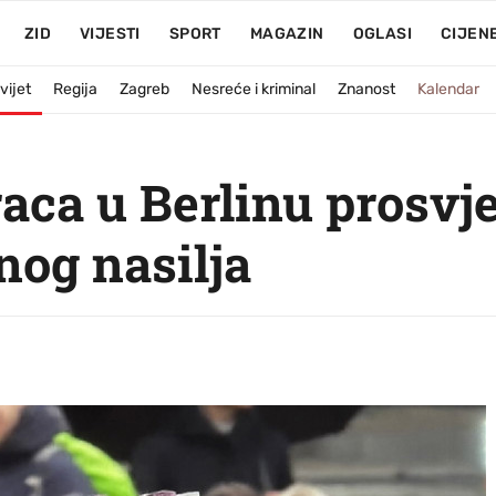
ZID
VIJESTI
SPORT
MAGAZIN
OGLASI
CIJEN
vijet
Regija
Zagreb
Nesreće i kriminal
Znanost
Kalendar
aca u Berlinu prosvje
nog nasilja