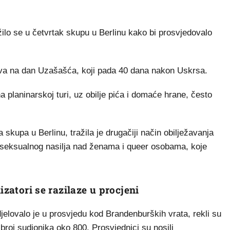
lo se u četvrtak skupu u Berlinu kako bi prosvjedovalo
va na dan Uzašašća, koji pada 40 dana nakon Uskrsa.
planinarskoj turi, uz obilje pića i domaće hrane, često
a skupa u Berlinu, tražila je drugačiji način obilježavanja
 seksualnog nasilja nad ženama i queer osobama, koje
izatori se razilaze u procjeni
djelovalo je u prosvjedu kod Brandenburških vrata, rekli su
e broj sudionika oko 800. Prosvjednici su nosili