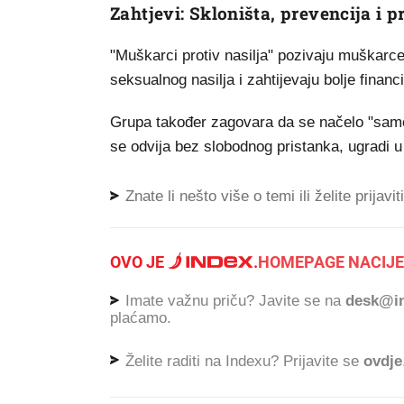
Zahtjevi: Skloništa, prevencija i
"Muškarci protiv nasilja" pozivaju muškarc
seksualnog nasilja i zahtijevaju bolje finan
Grupa također zagovara da se načelo "samo 'd
se odvija bez slobodnog pristanka, ugradi 
Znate li nešto više o temi ili želite prijavi
OVO JE
.
HOMEPAGE NACIJE
Imate važnu priču? Javite se na
desk@in
plaćamo.
Želite raditi na Indexu? Prijavite se
ovdje