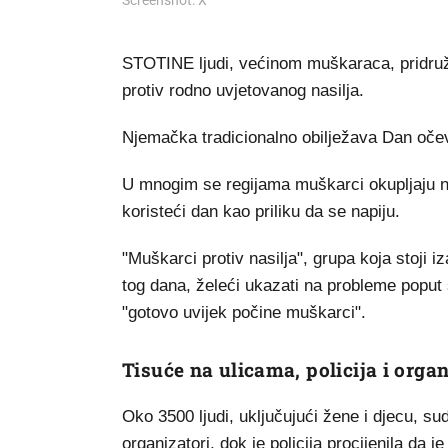
Screenshot: X
STOTINE ljudi, većinom muškaraca, pridruži
protiv rodno uvjetovanog nasilja.
Njemačka tradicionalno obilježava Dan oče
U mnogim se regijama muškarci okupljaju na 
koristeći dan kao priliku da se napiju.
"Muškarci protiv nasilja", grupa koja stoji iz
tog dana, želeći ukazati na probleme poput
"gotovo uvijek počine muškarci".
Tisuće na ulicama, policija i organ
Oko 3500 ljudi, uključujući žene i djecu, su
organizatori, dok je policija procijenila da j