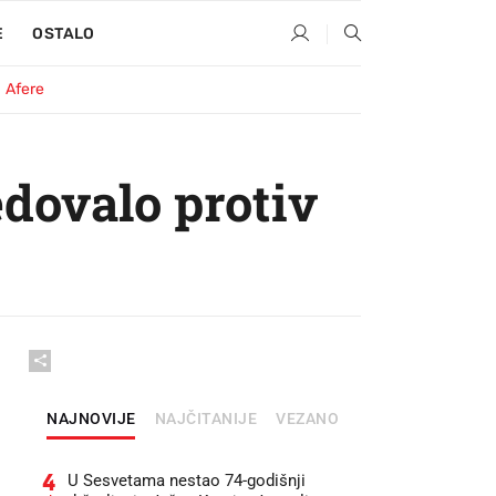
E
OSTALO
Afere
dovalo protiv
NAJNOVIJE
NAJČITANIJE
VEZANO
4
U Sesvetama nestao 74-godišnji