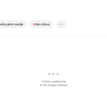
seksualno nasilje
#
dan očeva
Tražimo sadržaj koji
bi Vas mogao zanimati