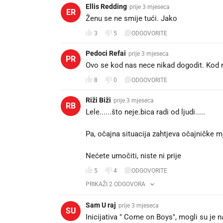
Ellis Redding
prije 3 mjeseca
ER
Ženu se ne smije tući. Jako
3
5
ODGOVORITE
Pedoci Refai
prije 3 mjeseca
PR
Ovo se kod nas nece nikad dogodit. Kod
8
0
ODGOVORITE
Riži Biži
prije 3 mjeseca
RB
Lele......što neje.bica radi od ljudi.....
Pa, očajna situacija zahtjeva očajničke mj
Nećete umočiti, niste ni prije 😅
5
4
ODGOVORITE
PRIKAŽI 2 ODGOVORA
Sam U raj
prije 3 mjeseca
SU
Inicijativa " Come on Boys", mogli su je n