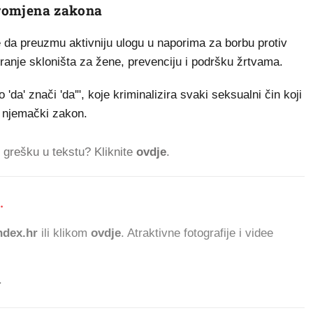
 promjena zakona
e da preuzmu aktivniju ulogu u naporima za borbu protiv
ciranje skloništa za žene, prevenciju i podršku žrtvama.
a' znači 'da'", koje kriminalizira svaki seksualni čin koji
u njemački zakon.
ti grešku u tekstu? Kliknite
ovdje
.
.
721
dex.hr
ili klikom
ovdje
. Atraktivne fotografije i videe
.