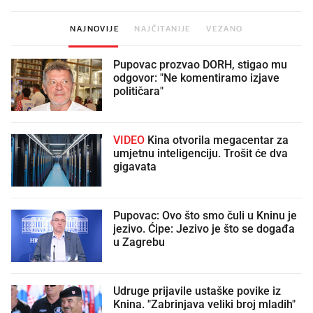
NAJNOVIJE
NAJČITANIJE
VEZANO
Pupovac prozvao DORH, stigao mu
odgovor: "Ne komentiramo izjave
političara"
VIDEO
Kina otvorila megacentar za
umjetnu inteligenciju. Trošit će dva
gigavata
Pupovac: Ovo što smo čuli u Kninu je
jezivo. Ćipe: Jezivo je što se događa
u Zagrebu
Udruge prijavile ustaške povike iz
Knina. "Zabrinjava veliki broj mladih"