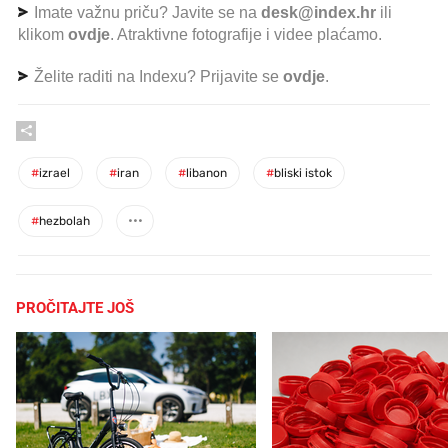
Imate važnu priču? Javite se na
desk@index.hr
ili
klikom
ovdje
. Atraktivne fotografije i videe plaćamo.
Želite raditi na Indexu? Prijavite se
ovdje
.
#
izrael
#
iran
#
libanon
#
bliski istok
#
hezbolah
PROČITAJTE JOŠ