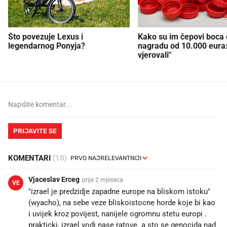
Što povezuje Lexus i
Kako su im čepovi boca d
legendarnog Ponyja?
nagradu od 10.000 eura
vjerovali"
PRIJAVITE SE
KOMENTARI
(10)
Vjaceslav Erceg
prije 2 mjeseca
VE
"izrael je predzidje zapadne europe na bliskom istoku"
(wyacho), na sebe veze bliskoistocne horde koje bi kao
i uvijek kroz povijest, nanijele ogromnu stetu europi .
prakticki, izrael vodi nase ratove. a sto se genocida nad