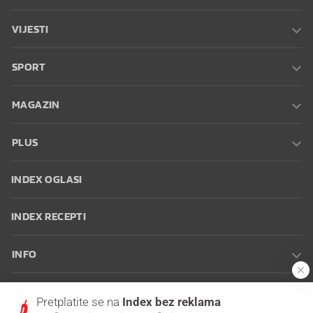
VIJESTI
SPORT
MAGAZIN
PLUS
INDEX OGLASI
INDEX RECEPTI
INFO
Oglašavanje
Zaposli se na Indexu
Kontakt
Impressum
Uvjeti
Pretplatite se na
Index bez reklama
korištenja
Postavke kolačića