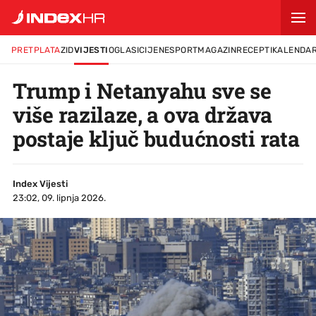
PRETPLATA
ZID
VIJESTI
OGLASI
CIJENE
SPORT
MAGAZIN
RECEPTI
KALENDA
Trump i Netanyahu sve se
više razilaze, a ova država
postaje ključ budućnosti rata
Index Vijesti
23:02, 09. lipnja 2026.