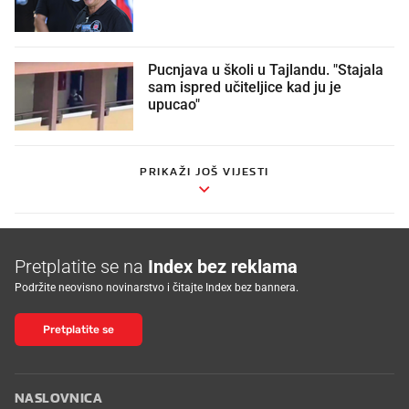
Pucnjava u školi u Tajlandu. "Stajala
sam ispred učiteljice kad ju je
upucao"
PRIKAŽI JOŠ VIJESTI
Pretplatite se na
Index bez reklama
Podržite neovisno novinarstvo i čitajte Index bez bannera.
Pretplatite se
NASLOVNICA