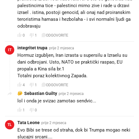
palestincima tice - palestinci mirno zive i rade u drzavi
izrael . istina, postoji genocid, ali onaj nad proiranskim
teroristima hamasa i hezbolaha - i svi normalni ljudi ga
odobravaju
0
1
ODGOVORITE
integritet trupa
prije 2 mjeseca
IT
Hormuz izgubljen, Iran izrasta u supersilu a Izraelu su
dani odbrojani. Usto, NATO se praktički raspao, EU
propala a Kina sila br.1
Totalni poraz kolektivnog Zapada.
4
1
ODGOVORITE
Sebastian Guilty
prije 2 mjeseca
lol i onda je svizac zamotao sendvic...
1
0
Tata Leone
prije 2 mjeseca
TL
Evo Bibi se trese od straha, dok bi Trumpa mogao neki
slucajni srcani....