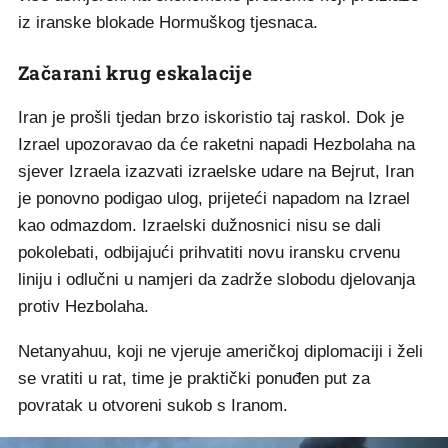
iz iranske blokade Hormuškog tjesnaca.
Začarani krug eskalacije
Iran je prošli tjedan brzo iskoristio taj raskol. Dok je
Izrael upozoravao da će raketni napadi Hezbolaha na
sjever Izraela izazvati izraelske udare na Bejrut, Iran
je ponovno podigao ulog, prijeteći napadom na Izrael
kao odmazdom. Izraelski dužnosnici nisu se dali
pokolebati, odbijajući prihvatiti novu iransku crvenu
liniju i odlučni u namjeri da zadrže slobodu djelovanja
protiv Hezbolaha.
Netanyahuu, koji ne vjeruje američkoj diplomaciji i želi
se vratiti u rat, time je praktički ponuđen put za
povratak u otvoreni sukob s Iranom.