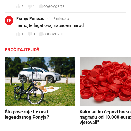
2
1
ODGOVORITE
Franjo Penezic
prije 2 mjeseca
FP
nemojte lagat ovaj napaceni narod
1
0
ODGOVORITE
PROČITAJTE JOŠ
Što povezuje Lexus i
Kako su im čepovi boca d
legendarnog Ponyja?
nagradu od 10.000 eura
vjerovali"