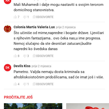
AA
Mali Muhamedi i dalje mogu nastaviti s svojim terorom
domicilnog stanovnistva.
7
1
ODGOVORITE
Colonia Martia Valeria Lux
prije 2 mjeseca
Što učiniše od mirne,napredne i bogate države. Ljevičari
s njihovim fantazijama.. ovo čeka nas,u ime progresa.
Nemoj slučajno da ste desničari zatucani,budite
napredni ko švedska danas
8
3
ODGOVORITE
Devils Kiss
prije 2 mjeseca
DK
Pametno. Valjda nemaju dosta kriminala sa
afrobliskoistočnim pridošlicama, sad će imat još i više.
4
1
ODGOVORITE
PROČITAJTE JOŠ