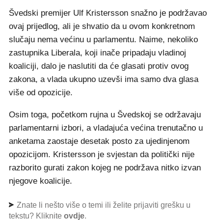
Švedski premijer Ulf Kristersson snažno je podržavao
ovaj prijedlog, ali je shvatio da u ovom konkretnom
slučaju nema većinu u parlamentu. Naime, nekoliko
zastupnika Liberala, koji inače pripadaju vladinoj
koaliciji, dalo je naslutiti da će glasati protiv ovog
zakona, a vlada ukupno uzevši ima samo dva glasa
više od opozicije.
Osim toga, početkom rujna u Švedskoj se održavaju
parlamentarni izbori, a vladajuća većina trenutačno u
anketama zaostaje desetak posto za ujedinjenom
opozicijom. Kristersson je svjestan da politički nije
razborito gurati zakon kojeg ne podržava nitko izvan
njegove koalicije.
Znate li nešto više o temi ili želite prijaviti grešku u
tekstu? Kliknite
ovdje
.