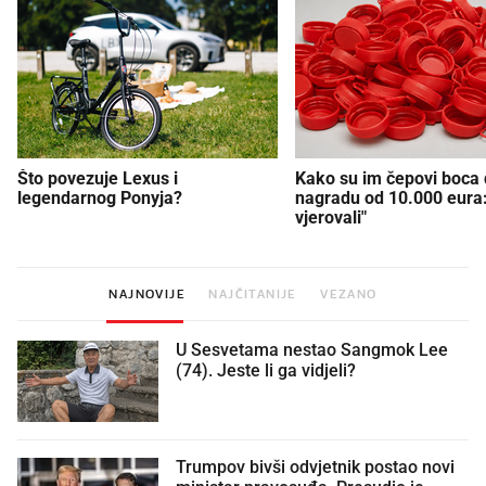
Što povezuje Lexus i
Kako su im čepovi boca d
legendarnog Ponyja?
nagradu od 10.000 eura
vjerovali"
NAJNOVIJE
NAJČITANIJE
VEZANO
U Sesvetama nestao Sangmok Lee
(74). Jeste li ga vidjeli?
Trumpov bivši odvjetnik postao novi