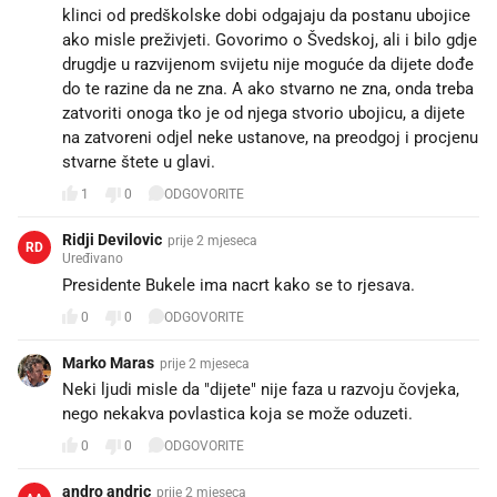
klinci od predškolske dobi odgajaju da postanu ubojice
ako misle preživjeti. Govorimo o Švedskoj, ali i bilo gdje
drugdje u razvijenom svijetu nije moguće da dijete dođe
do te razine da ne zna. A ako stvarno ne zna, onda treba
zatvoriti onoga tko je od njega stvorio ubojicu, a dijete
na zatvoreni odjel neke ustanove, na preodgoj i procjenu
stvarne štete u glavi.
1
0
ODGOVORITE
Ridji Devilovic
prije 2 mjeseca
RD
Uređivano
Presidente Bukele ima nacrt kako se to rjesava.
0
0
ODGOVORITE
Marko Maras
prije 2 mjeseca
Neki ljudi misle da "dijete" nije faza u razvoju čovjeka,
nego nekakva povlastica koja se može oduzeti.
0
0
ODGOVORITE
andro andric
prije 2 mjeseca