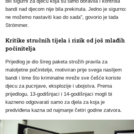
bili sigurni za djecu koja su tamo boravila i kontrola
bandi nad djecom nije bila prekinuta. Jedno je sigurno:
ne možemo nastaviti kao do sada", govorio je tada
Strömmer.
Kritike stručnih tijela i rizik od još mlađih
počinitelja
Prijedlog je dio šireg paketa strožih pravila za
maloljetne počinitelje, motiviran prije svega nasiljem
bandi i time što kriminalne mreže sve češće koriste
djecu za pucnjave, eksplozije i ubojstva. Prema
prijedlogu, 13-godišnjaci i 14-godišnjaci mogli bi
kazneno odgovarati samo za djela za koja je
predviđena kazna od najmanje četiri godine zatvora.