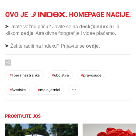
Imate važnu priču? Javite se na
desk@index.hr
ili
klikom
ovdje
. Atraktivne fotografije i videe plaćamo.
Želite raditi na Indexu? Prijavite se
ovdje
.
#
liberalnastranka
#
ubojstva
#
pravosuđe
#
švedska
#
maloljetnici
PROČITAJTE JOŠ