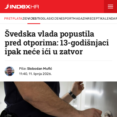
PRETPLATA
ZID
VIJESTI
OGLASI
CIJENE
SPORT
MAGAZIN
RECEPTI
KALENDA
Švedska vlada popustila
pred otporima: 13-godišnjaci
ipak neće ići u zatvor
Piše:
Slobodan Mufić
11:40, 11. lipnja 2026.