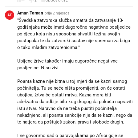
4
2
ODGOVORITE
Aman Taman
prije 2 mjeseca
AT
"Švedska zatvorska služba smatra da zatvaranje 13-
godišnjaka može imati dugoročne negativne posljedice
po djecu koja nisu sposobna shvatiti težinu svojih
postupaka te da zatvorski sustav nije spreman za brigu
o tako mladim zatvorenicima."
Ubijene žrtve također imaju dugoročne negativne
posljedice. Nisu živi.
Poanta kazne nije bitna u toj mjeri da se kazni samog
počinitelja. Tu se neće ništa promijeniti, on će ostati
ubojica, žrtva će ostati mrtva. Kazna mora biti
adekvatna da odbije bilo kog drugog da pokuša napraviti
istu stvar. Naravno da ne treba pustiti počinitelja
nekažnjeno, ali poanta sankcije nije da te kazni, nego da
te natjera da poštuješ zakon, prava i slobode drugih.
I ne govorimo sad o paravojskama po Africi gdje se