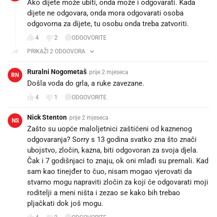
Ako dijete može ubiti, onda može i odgovarati. Kada
dijete ne odgovara, onda mora odgovarati osoba
odgovorna za dijete, tu osobu onda treba zatvoriti.
4
2
ODGOVORITE
PRIKAŽI 2 ODGOVORA
Ruralni Nogometaš
prije 2 mjeseca
RN
Došla voda do grla, a ruke zavezane.
4
1
ODGOVORITE
Nick Stenton
prije 2 mjeseca
NS
Zašto su uopće maloljetnici zaštićeni od kaznenog
odgovaranja? Sorry s 13 godina svatko zna što znači
ubojstvo, zločin, kazna, biti odgovoran za svoja djela.
Čak i 7 godišnjaci to znaju, ok oni mlađi su premali. Kad
sam kao tinejđer to čuo, nisam mogao vjerovati da
stvarno mogu napraviti zločin za koji će odgovarati moji
roditelji a meni ništa i zezao se kako bih trebao
pljačkati dok još mogu.