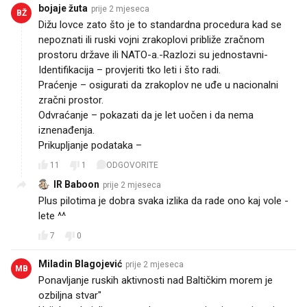
bojaje žuta
prije 2 mjeseca
BŽ
Dižu lovce zato što je to standardna procedura kad se
nepoznati ili ruski vojni zrakoplovi približe zračnom
prostoru države ili NATO-a.-Razlozi su jednostavni-
Identifikacija – provjeriti tko leti i što radi.
Praćenje – osigurati da zrakoplov ne uđe u nacionalni
zračni prostor.
Odvraćanje – pokazati da je let uočen i da nema
iznenađenja.
Prikupljanje podataka –
11
1
ODGOVORITE
IR Baboon
prije 2 mjeseca
Plus pilotima je dobra svaka izlika da rade ono kaj vole -
lete ^^
7
0
Miladin Blagojević
prije 2 mjeseca
MB
Ponavljanje ruskih aktivnosti nad Baltičkim morem je
ozbiljna stvar"