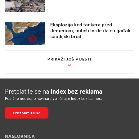
Eksplozija kod tankera pred
Jemenom, hutisti tvrde da su gađali
saudijski brod
PRIKAŽI JOŠ VIJESTI
Pretplatite se na
Index bez reklama
Podržite neovisno novinarstvo i čitajte Index bez bannera.
Pretplatite se
NASLOVNICA