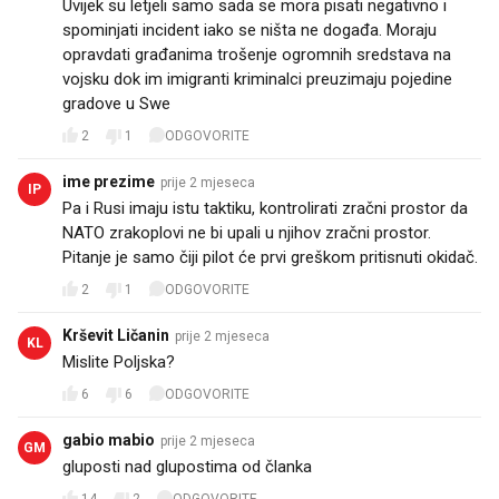
Uvijek su letjeli samo sada se mora pisati negativno i
spominjati incident iako se ništa ne događa. Moraju
opravdati građanima trošenje ogromnih sredstava na
vojsku dok im imigranti kriminalci preuzimaju pojedine
gradove u Swe
2
1
ODGOVORITE
ime prezime
prije 2 mjeseca
IP
Pa i Rusi imaju istu taktiku, kontrolirati zračni prostor da
NATO zrakoplovi ne bi upali u njihov zračni prostor.
Pitanje je samo čiji pilot će prvi greškom pritisnuti okidač.
2
1
ODGOVORITE
Krševit Ličanin
prije 2 mjeseca
KL
Mislite Poljska?
6
6
ODGOVORITE
gabio mabio
prije 2 mjeseca
GM
gluposti nad glupostima od članka