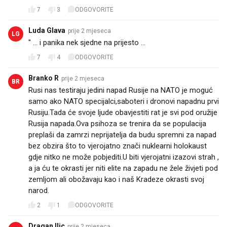
7
3
ODGOVORITE
Luda Glava
prije 2 mjeseca
LG
" ... i panika nek sjedne na prijesto ...
7
4
ODGOVORITE
Branko R
prije 2 mjeseca
BR
Rusi nas testiraju jedini napad Rusije na NATO je moguć
samo ako NATO specijalci,saboteri i dronovi napadnu prvi
Rusiju.Tada će svoje ljude obavjestiti rat je svi pod oružije
Rusija napada.Ova psihoza se trenira da se populacija
preplaši da zamrzi neprijatelja da budu spremni za napad
bez obzira što to vjerojatno znači nuklearni holokaust
gdje nitko ne može pobjediti.U biti vjerojatni izazovi strah ,
a ja ću te okrasti jer niti elite na zapadu ne žele živjeti pod
zemljom ali obožavaju kao i naš Kradeze okrasti svoj
narod.
2
1
ODGOVORITE
Dragan Ilic
prije 2 mjeseca