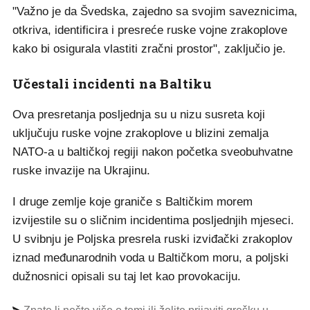
"Važno je da Švedska, zajedno sa svojim saveznicima,
otkriva, identificira i presreće ruske vojne zrakoplove
kako bi osigurala vlastiti zračni prostor", zaključio je.
Učestali incidenti na Baltiku
Ova presretanja posljednja su u nizu susreta koji
uključuju ruske vojne zrakoplove u blizini zemalja
NATO-a u baltičkoj regiji nakon početka sveobuhvatne
ruske invazije na Ukrajinu.
I druge zemlje koje graniče s Baltičkim morem
izvijestile su o sličnim incidentima posljednjih mjeseci.
U svibnju je Poljska presrela ruski izviđački zrakoplov
iznad međunarodnih voda u Baltičkom moru, a poljski
dužnosnici opisali su taj let kao provokaciju.