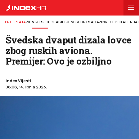
PRETPLATA
ZID
VIJESTI
OGLASI
CIJENE
SPORT
MAGAZIN
RECEPTI
KALENDA
Švedska dvaput dizala lovce
zbog ruskih aviona.
Premijer: Ovo je ozbiljno
Index Vijesti
08:08, 14. lipnja 2026.