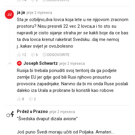
14
2
ODGOVORITE
ja ja
prije 2 mjeseca
JJ
Sta je ozbiljno,dva lovca koja lete u ne njijovom zracnom
prostoru? Nisu presreli 22 vec 2 lovca,a i to sto su
napravili je cisto sijanje straha jer se kakti boje da ce bas
ta dva lovca krenut raketirat Svedsku...daj me nemoj
j...kakav svijet je ovo,bolesno
12
6
ODGOVORITE
Joseph Schwartz
prije 2 mjeseca
JS
Rusija bi trebala ponuditi svoj teritorij da ga podjele
zemlje EU jer gdje god bili Rusi njihovo prisustvo
provocira zapadnjake. Narvno da bi mi onda Ruse poslali
daleko iza Urala a probrane bi koristili kao robove.
8
2
Prdež u Prazno
prije 2 mjeseca
"Švedska dvaput dizala avione"
Još puno Švedi moraju učiti od Poljaka. Amateri....