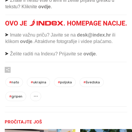
Znate li nešto više o temi ili želite prijaviti grešku u
tekstu? Kliknite
ovdje
.
Imate važnu priču? Javite se na
desk@index.hr
ili
klikom
ovdje
. Atraktivne fotografije i videe plaćamo.
Želite raditi na Indexu? Prijavite se
ovdje
.
#
nato
#
ukrajina
#
poljska
#
švedska
#
gripen
PROČITAJTE JOŠ