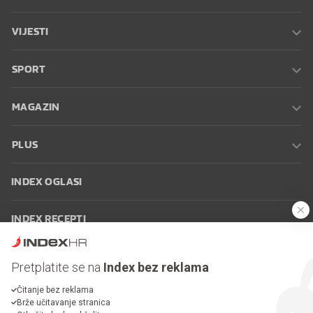
VIJESTI
SPORT
MAGAZIN
PLUS
INDEX OGLASI
INDEX RECEPTI
INFO
Pretplatite se na
Index bez reklama
Čitanje bez reklama
Oglašavanje
Zaposli se na Indexu
Kontakt
Impressum
Uvjeti
Brže učitavanje stranica
korištenja
Postavke kolačića