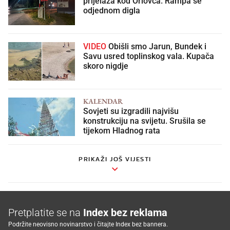
prijelaza kod Oriovca. Rampa se
odjednom digla
VIDEO
Obišli smo Jarun, Bundek i
Savu usred toplinskog vala. Kupača
skoro nigdje
KALENDAR
Sovjeti su izgradili najvišu
konstrukciju na svijetu. Srušila se
tijekom Hladnog rata
PRIKAŽI JOŠ VIJESTI
Pretplatite se na
Index bez reklama
Podržite neovisno novinarstvo i čitajte Index bez bannera.