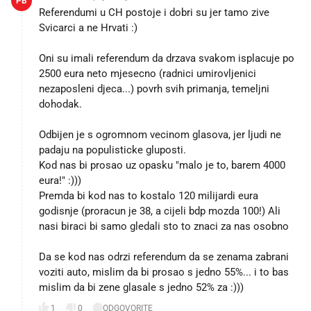
PB
Referendumi u CH postoje i dobri su jer tamo zive
Svicarci a ne Hrvati :)
Oni su imali referendum da drzava svakom isplacuje po
2500 eura neto mjesecno (radnici umirovljenici
nezaposleni djeca...) povrh svih primanja, temeljni
dohodak.
Odbijen je s ogromnom vecinom glasova, jer ljudi ne
padaju na populisticke gluposti.
Kod nas bi prosao uz opasku "malo je to, barem 4000
eura!" :)))
Premda bi kod nas to kostalo 120 milijardi eura
godisnje (proracun je 38, a cijeli bdp mozda 100!) Ali
nasi biraci bi samo gledali sto to znaci za nas osobno
Da se kod nas odrzi referendum da se zenama zabrani
voziti auto, mislim da bi prosao s jedno 55%... i to bas
mislim da bi zene glasale s jedno 52% za :)))
1
0
ODGOVORITE