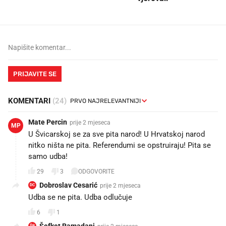
PRIJAVITE SE
KOMENTARI
(24)
Mate Percin
prije 2 mjeseca
MP
U Švicarskoj se za sve pita narod! U Hrvatskoj narod
nitko ništa ne pita. Referendumi se opstruiraju! Pita se
samo udba!😉
29
3
ODGOVORITE
Dobroslav Cesarić
prije 2 mjeseca
DC
Udba se ne pita. Udba odlučuje
6
1
ŠR