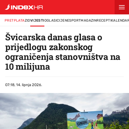
PRETPLATA
ZID
VIJESTI
OGLASI
CIJENE
SPORT
MAGAZIN
RECEPTI
KALENDA
Švicarska danas glasa o
prijedlogu zakonskog
ograničenja stanovništva na
10 milijuna
07:18, 14. lipnja 2026.