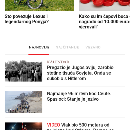
Što povezuje Lexus i
Kako su im čepovi boca d
legendarnog Ponyja?
nagradu od 10.000 eura
vjerovali"
NAJNOVIJE
NAJČITANIJE
VEZANO
KALENDAR
Pregazio je Jugoslaviju, zarobio
stotine tisuća Sovjeta. Onda se
sukobio s Hitlerom
Najmanje 96 mrtvih kod Ceute.
Spasioci: Stanje je jezivo
VIDEO
Vlak bio 500 metara od