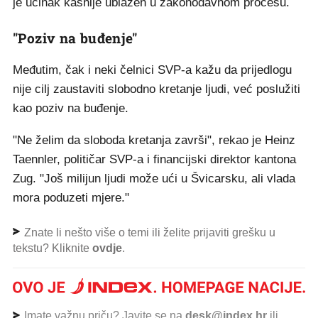
je učinak kasnije ublažen u zakonodavnom procesu.
"Poziv na buđenje"
Međutim, čak i neki čelnici SVP-a kažu da prijedlogu
nije cilj zaustaviti slobodno kretanje ljudi, već poslužiti
kao poziv na buđenje.
"Ne želim da sloboda kretanja završi", rekao je Heinz
Taennler, političar SVP-a i financijski direktor kantona
Zug. "Još milijun ljudi može ući u Švicarsku, ali vlada
mora poduzeti mjere."
Znate li nešto više o temi ili želite prijaviti grešku u
tekstu? Kliknite
ovdje
.
Imate važnu priču? Javite se na
desk@index.hr
ili