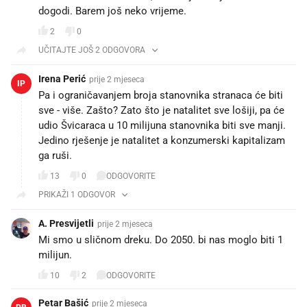
dogodi. Barem još neko vrijeme.
2
0
UČITAJTE JOŠ 2 ODGOVORA
Irena Perić
prije 2 mjeseca
IP
Pa i ograničavanjem broja stanovnika stranaca će biti
sve - više. Zašto? Zato što je natalitet sve lošiji, pa će
udio Švicaraca u 10 milijuna stanovnika biti sve manji.
Jedino rješenje je natalitet a konzumerski kapitalizam
ga ruši.
13
0
ODGOVORITE
PRIKAŽI 1 ODGOVOR
A. Presvijetli
prije 2 mjeseca
Mi smo u sličnom dreku. Do 2050. bi nas moglo biti 1
milijun.
10
2
ODGOVORITE
Petar Bašić
prije 2 mjeseca