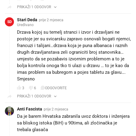
PRIKAŽI 1 ODGOVOR
Stari Deda
prije 2 mjeseca
SD
Uređivano
Drzava kojoj su temelj stranci i izvor i drzavljani ne
postoje jer su svicarsku zapravo osnovali bogati njemci,
francuzi i talijani…drzava koja je puna albanaca i raznih
drugih drzavljanstava zeli ograniciti broj stanovnika…
umjesto da se pozabavis izvornim problemom a to je
bolja kontrola onoga tko ti ulazi u drzavu … to je kao da
imas problem sa bubregom a pojes tabletu za glavu….
Smjesno
3
6
ODGOVORITE
PRIKAŽI 1 ODGOVOR
Anti Fascista
prije 2 mjeseca
Da je barem Hrvatska zabranila uvoz doktora i inženjera
sa bliskog istoka (BiH) u 90tima, ali zločinačka je
trebala glasača