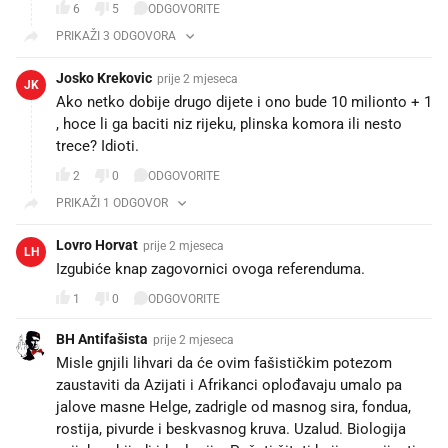
6
5
ODGOVORITE
PRIKAŽI 3 ODGOVORA
Josko Krekovic
prije 2 mjeseca
JK
Ako netko dobije drugo dijete i ono bude 10 milionto + 1
, hoce li ga baciti niz rijeku, plinska komora ili nesto
trece? Idioti.
2
0
ODGOVORITE
PRIKAŽI 1 ODGOVOR
Lovro Horvat
prije 2 mjeseca
LH
Izgubiće knap zagovornici ovoga referenduma.
1
0
ODGOVORITE
BH Antifašista
prije 2 mjeseca
Misle gnjili lihvari da će ovim fašističkim potezom
zaustaviti da Azijati i Afrikanci oplođavaju umalo pa
jalove masne Helge, zadrigle od masnog sira, fondua,
rostija, pivurde i beskvasnog kruva. Uzalud. Biologija