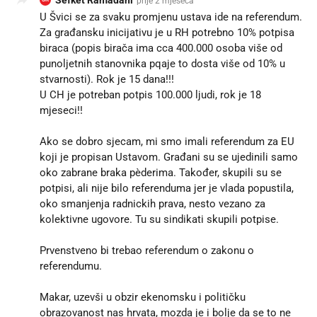
Šefket Ramadani
prije 2 mjeseca
U Švici se za svaku promjenu ustava ide na referendum.
Za građansku inicijativu je u RH potrebno 10% potpisa
biraca (popis birača ima cca 400.000 osoba više od
punoljetnih stanovnika pqaje to dosta više od 10% u
stvarnosti). Rok je 15 dana!!!
U CH je potreban potpis 100.000 ljudi, rok je 18
mjeseci!!
Ako se dobro sjecam, mi smo imali referendum za EU
koji je propisan Ustavom. Građani su se ujedinili samo
oko zabrane braka pèderima. Također, skupili su se
potpisi, ali nije bilo referenduma jer je vlada popustila,
oko smanjenja radnickih prava, nesto vezano za
kolektivne ugovore. Tu su sindikati skupili potpise.
Prvenstveno bi trebao referendum o zakonu o
referendumu.
Makar, uzevši u obzir ekenomsku i političku
obrazovanost nas hrvata, mozda je i bolje da se to ne