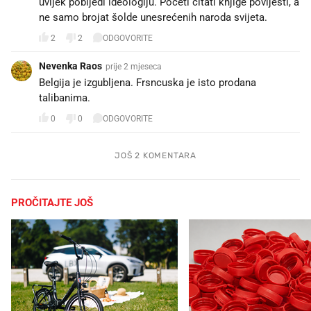
uvijek pobijedi ideologiju. Početi čitati knjige povijesti, a
ne samo brojat šolde unesrećenih naroda svijeta.
2
2
ODGOVORITE
Nevenka Raos
prije 2 mjeseca
Belgija je izgubljena. Frsncuska je isto prodana
talibanima.
0
0
ODGOVORITE
JOŠ 2 KOMENTARA
PROČITAJTE JOŠ