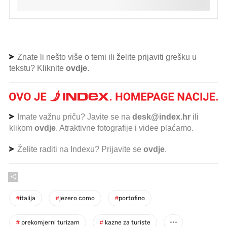
Znate li nešto više o temi ili želite prijaviti grešku u
tekstu? Kliknite
ovdje
.
Imate važnu priču? Javite se na
desk@index.hr
ili
klikom
ovdje
. Atraktivne fotografije i videe plaćamo.
Želite raditi na Indexu? Prijavite se
ovdje
.
#
italija
#
jezero como
#
portofino
#
prekomjerni turizam
#
kazne za turiste