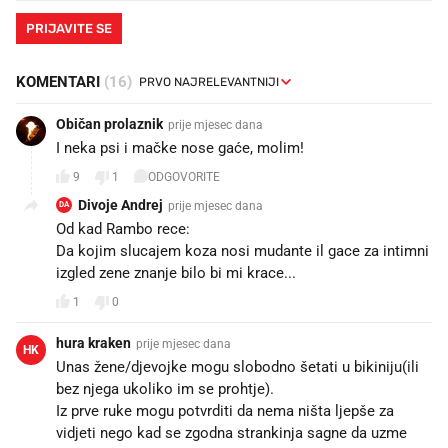
PRIJAVITE SE
KOMENTARI
(16)
Običan prolaznik
prije mjesec dana
I neka psi i mačke nose gaće, molim!
9
1
ODGOVORITE
Divoje Andrej
prije mjesec dana
DA
Od kad Rambo rece:
Da kojim slucajem koza nosi mudante il gace za intimni
izgled zene znanje bilo bi mi krace...
1
0
hura kraken
prije mjesec dana
HK
Unas žene/djevojke mogu slobodno šetati u bikiniju(ili
bez njega ukoliko im se prohtje).
Iz prve ruke mogu potvrditi da nema ništa ljepše za
vidjeti nego kad se zgodna strankinja sagne da uzme