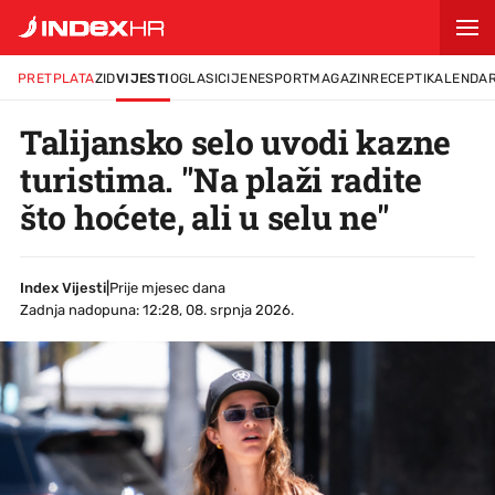
PRETPLATA
ZID
VIJESTI
OGLASI
CIJENE
SPORT
MAGAZIN
RECEPTI
KALENDA
Talijansko selo uvodi kazne
turistima. "Na plaži radite
što hoćete, ali u selu ne"
Index Vijesti
|
Prije mjesec dana
Zadnja nadopuna: 12:28, 08. srpnja 2026.