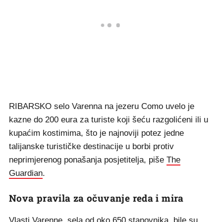
RIBARSKO selo Varenna na jezeru Como uvelo je
kazne do 200 eura za turiste koji šeću razgolićeni ili u
kupaćim kostimima, što je najnoviji potez jedne
talijanske turističke destinacije u borbi protiv
neprimjerenog ponašanja posjetitelja, piše
The
Guardian
.
Nova pravila za očuvanje reda i mira
Vlasti Varenne, sela od oko 650 stanovnika, bile su