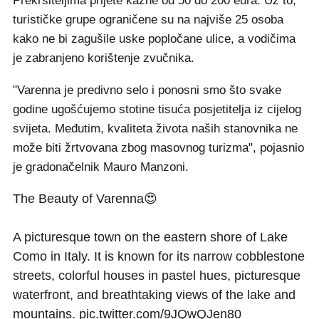
Prekršiteljima prijete kazne od 50 do 200 eura. Uz to,
turističke grupe ograničene su na najviše 25 osoba
kako ne bi zagušile uske popločane ulice, a vodičima
je zabranjeno korištenje zvučnika.
"Varenna je predivno selo i ponosni smo što svake
godine ugošćujemo stotine tisuća posjetitelja iz cijelog
svijeta. Međutim, kvaliteta života naših stanovnika ne
može biti žrtvovana zbog masovnog turizma", pojasnio
je gradonačelnik Mauro Manzoni.
The Beauty of Varenna😍
A picturesque town on the eastern shore of Lake
Como in Italy. It is known for its narrow cobblestone
streets, colorful houses in pastel hues, picturesque
waterfront, and breathtaking views of the lake and
mountains.
pic.twitter.com/9JQwQJen80