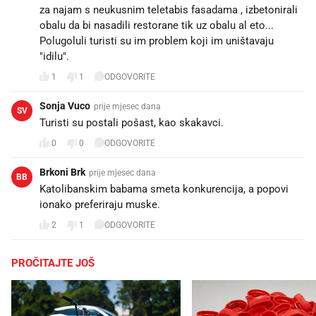
za najam s neukusnim teletabis fasadama , izbetonirali
obalu da bi nasadili restorane tik uz obalu al eto...
Polugoluli turisti su im problem koji im uništavaju
"idilu".
1
1
ODGOVORITE
Sonja Vuco
prije mjesec dana
SV
Turisti su postali pošast, kao skakavci.
0
0
ODGOVORITE
Brkoni Brk
prije mjesec dana
BB
Katolibanskim babama smeta konkurencija, a popovi
ionako preferiraju muske.
2
1
ODGOVORITE
PROČITAJTE JOŠ