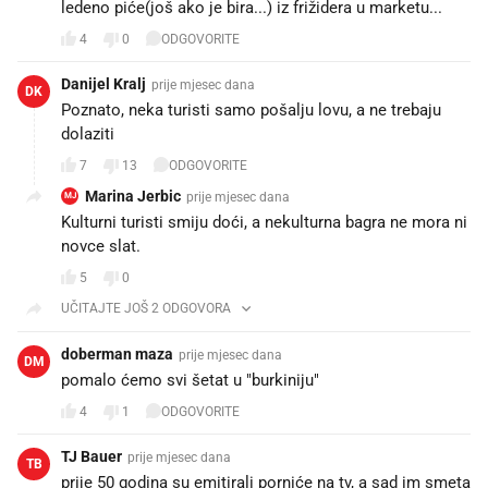
ledeno piće(još ako je bira...) iz frižidera u marketu...
4
0
ODGOVORITE
Danijel Kralj
prije mjesec dana
DK
Poznato, neka turisti samo pošalju lovu, a ne trebaju
dolaziti
7
13
ODGOVORITE
Marina Jerbic
prije mjesec dana
MJ
Kulturni turisti smiju doći, a nekulturna bagra ne mora ni
novce slat.
5
0
UČITAJTE JOŠ 2 ODGOVORA
doberman maza
prije mjesec dana
DM
pomalo ćemo svi šetat u "burkiniju"
4
1
ODGOVORITE
TJ Bauer
prije mjesec dana
TB
prije 50 godina su emitirali porniće na tv, a sad im smeta