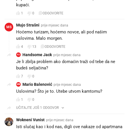
kupaći.
1
0
ODGOVORITE
Mujo Strašni
prije mjesec dana
MS
Hoćemo turizam, hoćemo novce, ali pod našim
uslovima. Malo morgen.
4
13
ODGOVORITE
Handsome Jack
prije mjesec dana
HJ
Je li zbilja problem ako domaćin traži od tebe da ne
budeš seljačina?
7
0
Mario Balenović
prije mjesec dana
MB
Uslovima? Što je to. Utebe utvom kamtomu?
1
0
UČITAJTE JOŠ 1 ODGOVOR
Wokneni Vunist
prije mjesec dana
Isti slučaj kao i kod nas, digli ove nakaze od apartmana