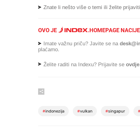
Znate li nešto više o temi ili želite prijavi
OVO JE
.
HOMEPAGE NACIJE
Imate važnu priču? Javite se na
desk@in
plaćamo.
Želite raditi na Indexu? Prijavite se
ovdje
#
indonezija
#
vulkan
#
singapur