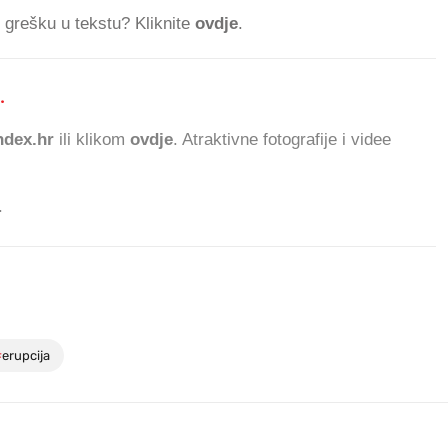
ti grešku u tekstu? Kliknite
ovdje
.
.
571.789 ČITATELJA
dex.hr
ili klikom
ovdje
. Atraktivne fotografije i videe
.
#
erupcija