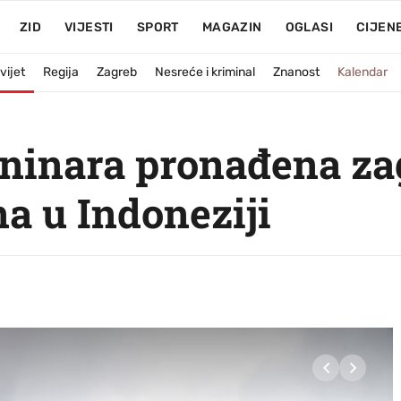
ZID
VIJESTI
SPORT
MAGAZIN
OGLASI
CIJEN
vijet
Regija
Zagreb
Nesreće i kriminal
Znanost
Kalendar
laninara pronađena z
a u Indoneziji