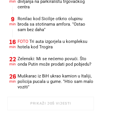
min
divljanja na parkiralištu trgovačkog
centra
9
Ronilac kod Sicilije otkrio olupinu
min
broda sa stotinama amfora. "Ostao
sam bez daha"
16
FOTO
Tri auta izgorjela u kompleksu
min
hotela kod Trogira
22
Zelenski: Mi se nećemo povući. Što
min
onda Putin može prodati pod pobjedu?
26
Muškarac iz BiH ukrao kamion u Italiji,
min
policija pucala u gume. "Htio sam malo
voziti"
PRIKAŽI JOŠ VIJESTI
FOTO: EPA