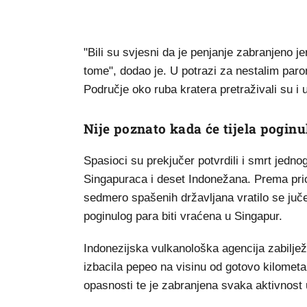
"Bili su svjesni da je penjanje zabranjeno jer
tome", dodao je. U potrazi za nestalim parom
Područje oko ruba kratera pretraživali su i
Nije poznato kada će tijela poginu
Spasioci su prekjučer potvrdili i smrt jedn
Singapuraca i deset Indonežana. Prema pri
sedmero spašenih državljana vratilo se juč
poginulog para biti vraćena u Singapur.
Indonezijska vulkanološka agencija zabilježi
izbacila pepeo na visinu od gotovo kilometar
opasnosti te je zabranjena svaka aktivnost u