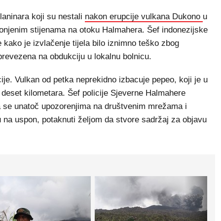
aninara koji su nestali
nakon erupcije vulkana Dukono
u
dronjenim stijenama na otoku Halmahera. Šef indonezijske
kako je izvlačenje tijela bilo iznimno teško zbog
 prevezena na obdukciju u lokalnu bolnicu.
ije. Vulkan od petka neprekidno izbacuje pepeo, koji je u
deset kilometara. Šef policije Sjeverne Halmahere
 da se unatoč upozorenjima na društvenim mrežama i
u na uspon, potaknuti željom da stvore sadržaj za objavu