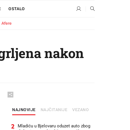
E
OSTALO
Afere
agrljena nakon
NAJNOVIJE
NAJČITANIJE
VEZANO
2
Mladiću u Bjelovaru oduzet auto zbog