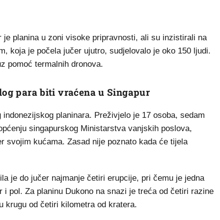
 je planina u zoni visoke pripravnosti, ali su inzistirali na
, koja je počela jučer ujutro, sudjelovalo je oko 150 ljudi.
 uz pomoć termalnih dronova.
log para biti vraćena u Singapur
og indonezijskog planinara. Preživjelo je 17 osoba, sedam
općenju singapurskog Ministarstva vanjskih poslova,
er svojim kućama. Zasad nije poznato kada će tijela
la je do jučer najmanje četiri erupcije, pri čemu je jedna
 i pol. Za planinu Dukono na snazi je treća od četiri razine
 krugu od četiri kilometra od kratera.