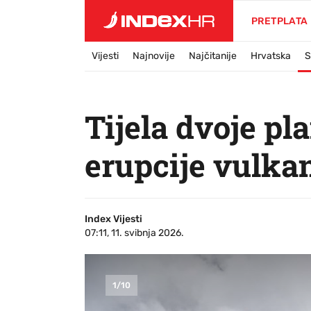
PRETPLATA
Vijesti
Najnovije
Najčitanije
Hrvatska
S
Tijela dvoje p
erupcije vulkan
Index Vijesti
07:11, 11. svibnja 2026.
1
/
10