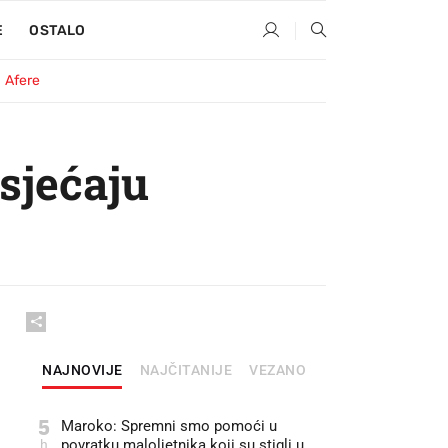
E
OSTALO
Afere
osjećaju
NAJNOVIJE
NAJČITANIJE
VEZANO
5
Maroko: Spremni smo pomoći u
h
povratku maloljetnika koji su stigli u