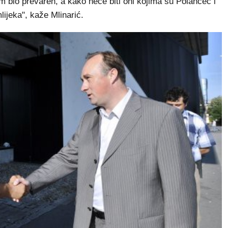
 bio prevaren, a kako neće biti oni kojima su Polančec i
ijeka", kaže Mlinarić.