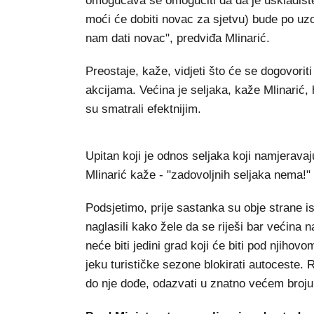
omogućava se omogućiti da da je uskladište
moći će dobiti novac za sjetvu) bude po uzor
nam dati novac", predviđa Mlinarić.
Preostaje, kaže, vidjeti što će se dogovoriti
akcijama. Većina je seljaka, kaže Mlinarić, 
su smatrali efektnijim.
Upitan koji je odnos seljaka koji namjerava
Mlinarić kaže - "zadovoljnih seljaka nema!"
Podsjetimo, prije sastanka su obje strane i
naglasili kako žele da se riješi bar većina
neće biti jedini grad koji će biti pod njihov
jeku turističke sezone blokirati autoceste. 
do nje dođe, odazvati u znatno većem broju