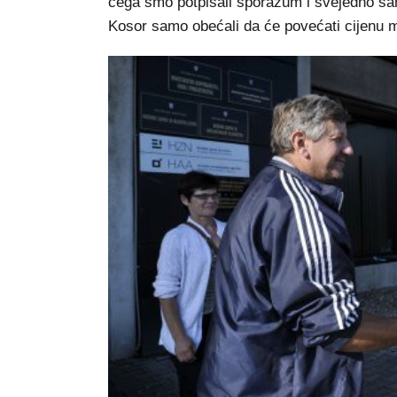
čega smo potpisali sporazum i svejedno sam
Kosor samo obećali da će povećati cijenu ml