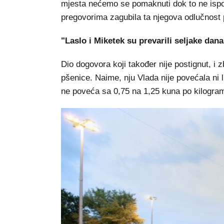
mjesta nećemo se pomaknuti dok to ne ispo
pregovorima zagubila ta njegova odlučnost p
"Laslo i Miketek su prevarili seljake dan
Dio dogovora koji također nije postignut, i z
pšenice. Naime, nju Vlada nije povećala ni l
ne poveća sa 0,75 na 1,25 kuna po kilogra