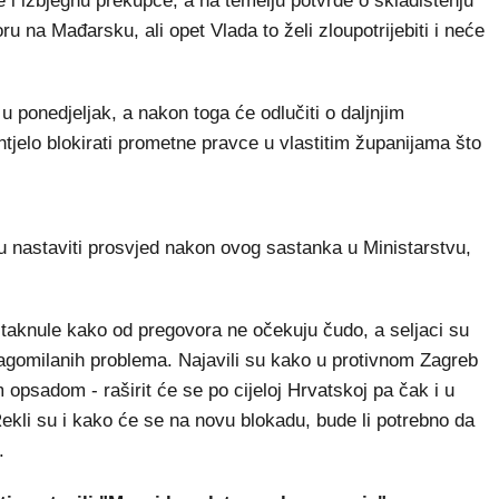
 i izbjegnu prekupce, a na temelju potvrde o skladištenju
u na Mađarsku, ali opet Vlada to želi zloupotrijebiti i neće
 u ponedjeljak, a nakon toga će odlučiti o daljnjim
htjelo blokirati prometne pravce u vlastitim županijama što
ju nastaviti prosvjed nakon ovog sastanka u Ministarstvu,
staknule kako od pregovora ne očekuju čudo, a seljaci su
 nagomilanih problema. Najavili su kako u protivnom Zagreb
om opsadom - raširit će se po cijeloj Hrvatskoj pa čak i u
Rekli su i kako će se na novu blokadu, bude li potrebno da
.