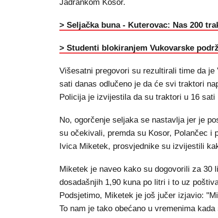
Jadrankom Kosor.
> Seljačka buna - Kuterovac: Nas 200 tra
> Studenti blokiranjem Vukovarske podržal
Višesatni pregovori su rezultirali time da je
sati danas odlučeno je da će svi traktori na
Policija je izvijestila da su traktori u 16 sat
No, ogorčenje seljaka se nastavlja jer je 
su očekivali, premda su Kosor, Polančec i 
Ivica Miketek, prosvjednike su izvijestili k
Miketek je naveo kako su dogovorili za 30 li
dosadašnjih 1,90 kuna po litri i to uz pošti
Podsjetimo, Miketek je još jučer izjavio: "M
To nam je tako obećano u vremenima kada s