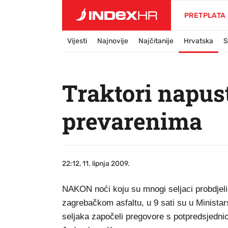
PRETPLATA
Vijesti
Najnovije
Najčitanije
Hrvatska
S
Traktori napust
prevarenima
22:12, 11. lipnja 2009.
NAKON noći koju su mnogi seljaci probdjeli, a
zagrebačkom asfaltu, u 9 sati su u Ministar
seljaka započeli pregovore s potpredsjedn