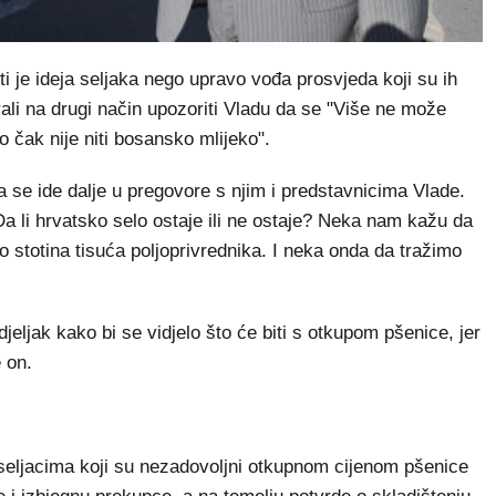
ti je ideja seljaka nego upravo vođa prosvjeda koji su ih
irali na drugi način upozoriti Vladu da se "Više ne može
o čak nije niti bosansko mlijeko".
a se ide dalje u pregovore s njim i predstavnicima Vlade.
a li hrvatsko selo ostaje ili ne ostaje? Neka nam kažu da
iko stotina tisuća poljoprivrednika. I neka onda da tražimo
jeljak kako bi se vidjelo što će biti s otkupom pšenice, jer
 on.
(seljacima koji su nezadovoljni otkupnom cijenom pšenice