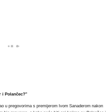
r i Polančec?"
vao u pregovorima s premijerom Ivom Sanaderom nakon