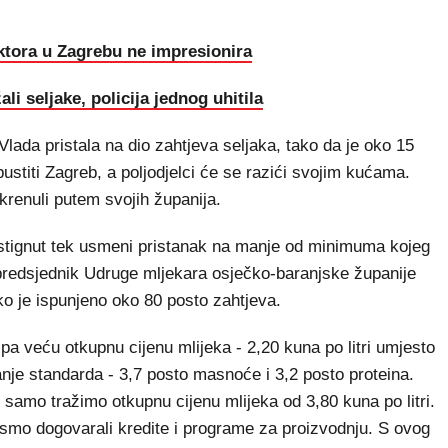
ktora u Zagrebu ne impresionira
i seljake, policija jednog uhitila
 Vlada pristala na dio zahtjeva seljaka, tako da je oko 15
pustiti Zagreb, a poljodjelci će se razići svojim kućama.
i krenuli putem svojih županija.
postignut tek usmeni pristanak na manje od minimuma kojeg
predsjednik Udruge mljekara osječko-baranjske županije
ako je ispunjeno oko 80 posto zahtjeva.
pa veću otkupnu cijenu mlijeka - 2,20 kuna po litri umjesto
vanje standarda - 3,7 posto masnoće i 3,2 posto proteina.
i samo tražimo otkupnu cijenu mlijeka od 3,80 kuna po litri.
mo dogovarali kredite i programe za proizvodnju. S ovog