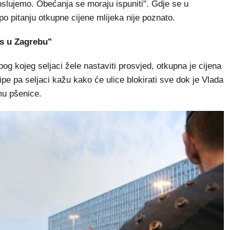
slujemo. Obećanja se moraju ispuniti". Gdje se u
o pitanju otkupne cijene mlijeka nije poznato.
as u Zagrebu"
bog kojeg seljaci žele nastaviti prosvjed, otkupna je cijena
ipe pa seljaci kažu kako će ulice blokirati sve dok je Vlada
mu pšenice.