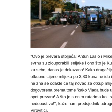
"Ovo je prevara stoljeća! Antun Laslo i Miket
svrhu su zlouporabili seljake i ono što je K
za sebe, danas je dokazano! Kako drugačije o
otkupne cijene mlijeka po 3,80 kuna ne idu 
ne zna se odakle će taj novac za otkup mlijek
dogovorena prema tome 'kako Vlada bude u mog
opet prevara! A što je s onim ratarima koji 
nedopustivo!", kaže nam predsjednik udruge
Virovitici.