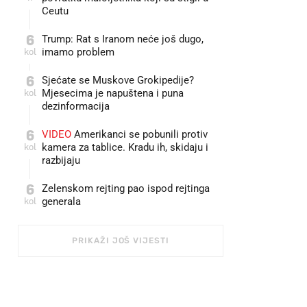
Ceutu
6
Trump: Rat s Iranom neće još dugo,
kol
imamo problem
6
Sjećate se Muskove Grokipedije?
kol
Mjesecima je napuštena i puna
dezinformacija
6
VIDEO
Amerikanci se pobunili protiv
kol
kamera za tablice. Kradu ih, skidaju i
razbijaju
6
Zelenskom rejting pao ispod rejtinga
kol
generala
PRIKAŽI JOŠ VIJESTI