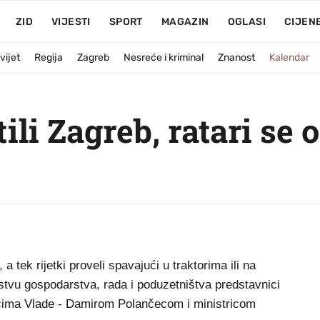
ZID
VIJESTI
SPORT
MAGAZIN
OGLASI
CIJEN
vijet
Regija
Zagreb
Nesreće i kriminal
Znanost
Kalendar
ili Zagreb, ratari se 
 tek rijetki proveli spavajući u traktorima ili na
stvu gospodarstva, rada i poduzetništva predstavnici
icima Vlade - Damirom Polančecom i ministricom