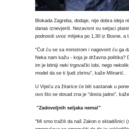
Blokada Zagreba, dodaje, nije dobra ideja ni
danas iznevjerili. Nezavisni su seljaci plan
podnositi uvoz mlijeka po 1,30 iz Bosne, a t
"Čut ću se sa ministrom i nagovorit ću ga d
Neka nam kažu - koja je državna politika? D
im je bitniji neki trgovački lobi, nego nekol
model da se ti ljudi zbrinu", kaže Mlinarić.
U Vijeću za žitarice će biti sastanak u poned
ovo što se dosad zna je "dosta jadno", kaže
"Zadovoljnih seljaka nema!"
"Mi smo tražili da naš Zakon o skladišnici 