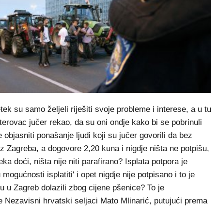
ek su samo željeli riješiti svoje probleme i interese, a u tu
uterovac jučer rekao, da su oni ondje kako bi se pobrinuli
bjasniti ponašanje ljudi koji su jučer govorili da bez
iz Zagreba, a dogovore 2,20 kuna i nigdje ništa ne potpišu,
a doći, ništa nije niti parafirano? Isplata potpora je
ućnosti isplatiti' i opet nigdje nije potpisano i to je
su u Zagreb dolazili zbog cijene pšenice? To je
 Nezavisni hrvatski seljaci Mato Mlinarić, putujući prema