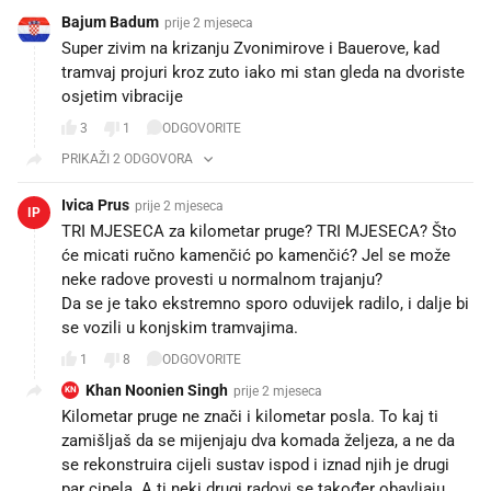
Bajum Badum
prije 2 mjeseca
Super zivim na krizanju Zvonimirove i Bauerove, kad
tramvaj projuri kroz zuto iako mi stan gleda na dvoriste
osjetim vibracije
3
1
ODGOVORITE
PRIKAŽI 2 ODGOVORA
Ivica Prus
prije 2 mjeseca
IP
TRI MJESECA za kilometar pruge? TRI MJESECA? Što
će micati ručno kamenčić po kamenčić? Jel se može
neke radove provesti u normalnom trajanju?
Da se je tako ekstremno sporo oduvijek radilo, i dalje bi
se vozili u konjskim tramvajima.
1
8
ODGOVORITE
Khan Noonien Singh
prije 2 mjeseca
KN
Kilometar pruge ne znači i kilometar posla. To kaj ti
zamišljaš da se mijenjaju dva komada željeza, a ne da
se rekonstruira cijeli sustav ispod i iznad njih je drugi
par cipela. A ti neki drugi radovi se također obavljaju