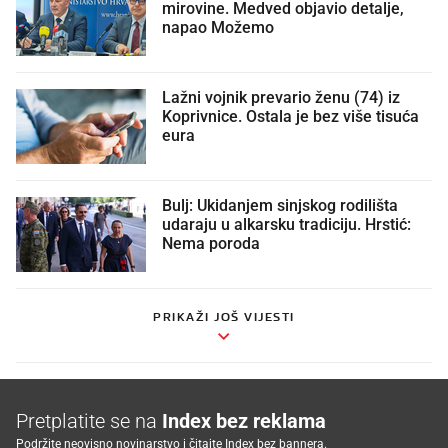
mirovine. Medved objavio detalje,
napao Možemo
Lažni vojnik prevario ženu (74) iz
Koprivnice. Ostala je bez više tisuća
eura
Bulj: Ukidanjem sinjskog rodilišta
udaraju u alkarsku tradiciju. Hrstić:
Nema poroda
PRIKAŽI JOŠ VIJESTI
Pretplatite se na
Index bez reklama
Podržite neovisno novinarstvo i čitajte Index bez bannera.