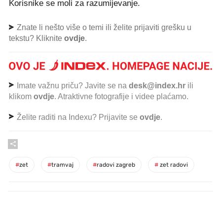
Korisnike se moli za razumijevanje.
Znate li nešto više o temi ili želite prijaviti grešku u
tekstu? Kliknite
ovdje
.
Imate važnu priču? Javite se na
desk@index.hr
ili
klikom
ovdje
. Atraktivne fotografije i videe plaćamo.
Želite raditi na Indexu? Prijavite se
ovdje
.
#
zet
#
tramvaj
#
radovi zagreb
#
zet radovi
PROČITAJTE JOŠ