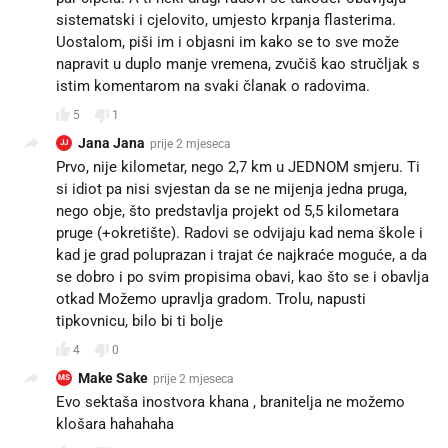
sistematski i cjelovito, umjesto krpanja flasterima.
Uostalom, piši im i objasni im kako se to sve može
napravit u duplo manje vremena, zvučiš kao stručljak s
istim komentarom na svaki članak o radovima.
5
1
Jana Jana
prije 2 mjeseca
JJ
Prvo, nije kilometar, nego 2,7 km u JEDNOM smjeru. Ti
si idiot pa nisi svjestan da se ne mijenja jedna pruga,
nego obje, što predstavlja projekt od 5,5 kilometara
pruge (+okretište). Radovi se odvijaju kad nema škole i
kad je grad poluprazan i trajat će najkraće moguće, a da
se dobro i po svim propisima obavi, kao što se i obavlja
otkad Možemo upravlja gradom. Trolu, napusti
tipkovnicu, bilo bi ti bolje
4
0
Make Sake
prije 2 mjeseca
MS
Evo sektaša inostvora khana , branitelja ne možemo
klošara hahahaha