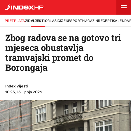
PRETPLATA
ZID
VIJESTI
OGLASI
CIJENE
SPORT
MAGAZIN
RECEPTI
KALENDA
Zbog radova se na gotovo tri
mjeseca obustavlja
tramvajski promet do
Borongaja
Index Vijesti
10:25, 15. lipnja 2026.