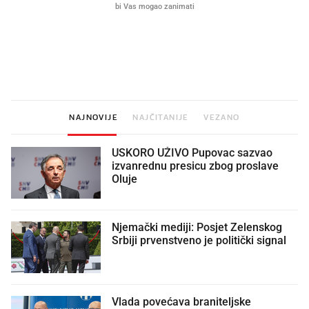
Mjesecima planiramo novu
Što povezuje Lexus i
kuhinju, a jednu važnu odluku
legendarnog Ponyja?
donesemo u samo deset minuta
NAJNOVIJE
NAJČITANIJE
VEZANO
USKORO UŽIVO Pupovac sazvao
izvanrednu presicu zbog proslave
Oluje
Njemački mediji: Posjet Zelenskog
Srbiji prvenstveno je politički signal
Vlada povećava braniteljske