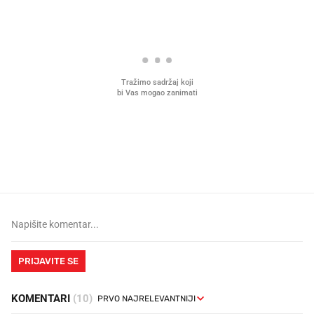
Mjesecima planiramo novu
Što povezuje Lexus i
kuhinju, a jednu važnu odluku
legendarnog Ponyja?
donesemo u samo deset minuta
PRIJAVITE SE
KOMENTARI
(10)