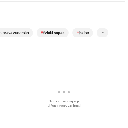
a uprava zadarska
#
fizički napad
#
jazine
Tražimo sadržaj koji
bi Vas mogao zanimati