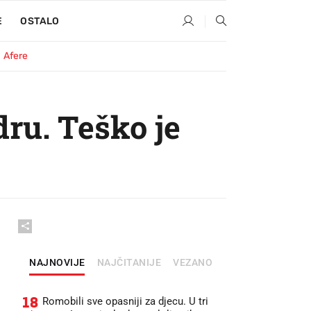
E
OSTALO
Afere
dru. Teško je
NAJNOVIJE
NAJČITANIJE
VEZANO
18
Romobili sve opasniji za djecu. U tri