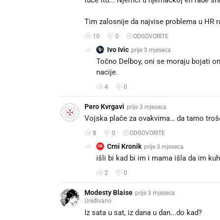
tuce itd... Njemci u njemackoj en rade sr
Tim zalosnije da najvise problema u HR rade
10
0
ODGOVORITE
Ivo Ivic
prije 3 mjeseca
Točno Delboy, oni se moraju bojati on
nacije.
4
0
Pero Kvrgavi
prije 3 mjeseca
Vojska plače za ovakvima… da tamo troše 
8
0
ODGOVORITE
Crni Kronik
prije 3 mjeseca
CK
išli bi kad bi im i mama išla da im kuh
2
0
Modesty Blaise
prije 3 mjeseca
Uređivano
Iz sata u sat, iz dana u dan...do kad?