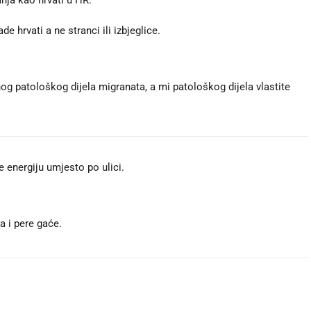
anja kao hrvati u HR.
 hrvati a ne stranci ili izbjeglice.
og patološkog dijela migranata, a mi patološkog dijela vlastite
energiju umjesto po ulici.
a i pere gaće.