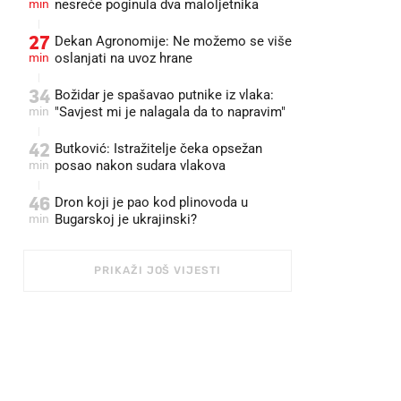
min
nesreće poginula dva maloljetnika
27
Dekan Agronomije: Ne možemo se više
min
oslanjati na uvoz hrane
34
Božidar je spašavao putnike iz vlaka:
min
"Savjest mi je nalagala da to napravim"
42
Butković: Istražitelje čeka opsežan
min
posao nakon sudara vlakova
46
Dron koji je pao kod plinovoda u
min
Bugarskoj je ukrajinski?
PRIKAŽI JOŠ VIJESTI