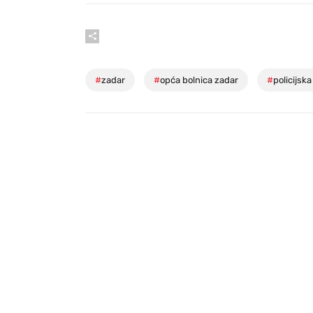
#
zadar
#
opća bolnica zadar
#
policijsk