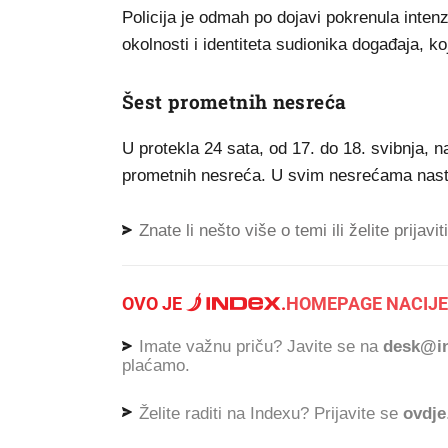
Policija je odmah po dojavi pokrenula intenz
okolnosti i identiteta sudionika događaja, koje
Šest prometnih nesreća
U protekla 24 sata, od 17. do 18. svibnja, n
prometnih nesreća. U svim nesrećama nastala
Znate li nešto više o temi ili želite prijavi
OVO JE
.
HOMEPAGE NACIJE
Imate važnu priču? Javite se na
desk@in
plaćamo.
Želite raditi na Indexu? Prijavite se
ovdje