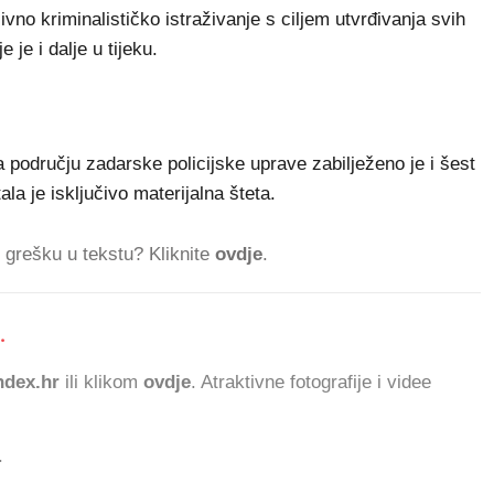
ivno kriminalističko istraživanje s ciljem utvrđivanja svih
 je i dalje u tijeku.
a području zadarske policijske uprave zabilježeno je i šest
 je isključivo materijalna šteta.
ti grešku u tekstu? Kliknite
ovdje
.
.
841.953
dex.hr
ili klikom
ovdje
. Atraktivne fotografije i videe
.