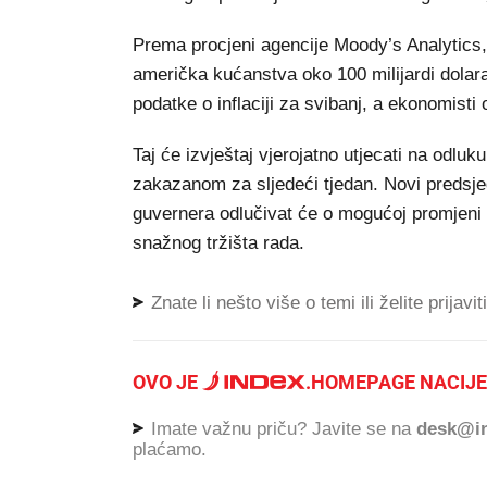
Prema procjeni agencije Moody’s Analytics, 
američka kućanstva oko 100 milijardi dolara. 
podatke o inflaciji za svibanj, a ekonomisti 
Taj će izvještaj vjerojatno utjecati na odlu
zakazanom za sljedeći tjedan. Novi predsje
guvernera odlučivat će o mogućoj promjeni k
snažnog tržišta rada.
Znate li nešto više o temi ili želite prijavi
OVO JE
.
HOMEPAGE NACIJE
Imate važnu priču? Javite se na
desk@in
plaćamo.