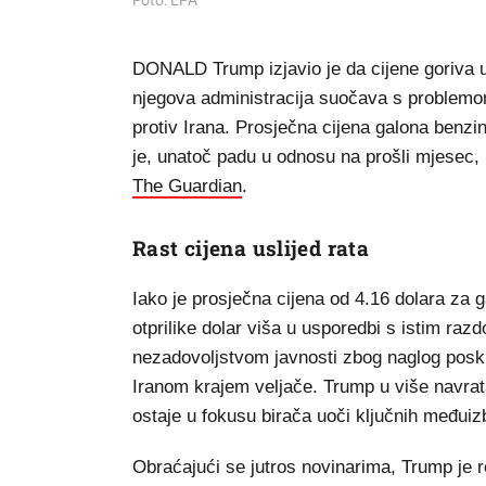
Foto: EPA
DONALD Trump izjavio je da cijene goriva u
njegova administracija suočava s problemo
protiv Irana. Prosječna cijena galona benzin
je, unatoč padu u odnosu na prošli mjesec, 
The Guardian
.
Rast cijena uslijed rata
Iako je prosječna cijena od 4.16 dolara za g
otprilike dolar viša u usporedbi s istim raz
nezadovoljstvom javnosti zbog naglog posku
Iranom krajem veljače. Trump u više navrat
ostaje u fokusu birača uoči ključnih međui
Obraćajući se jutros novinarima, Trump je r