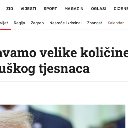
ZID
VIJESTI
SPORT
MAGAZIN
OGLASI
CIJEN
vijet
Regija
Zagreb
Nesreće i kriminal
Znanost
Kalendar
vamo velike količine
uškog tjesnaca