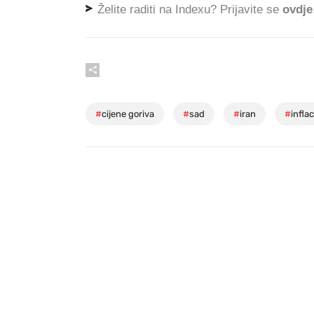
Želite raditi na Indexu? Prijavite se
ovdje
#
cijene goriva
#
sad
#
iran
#
inflac