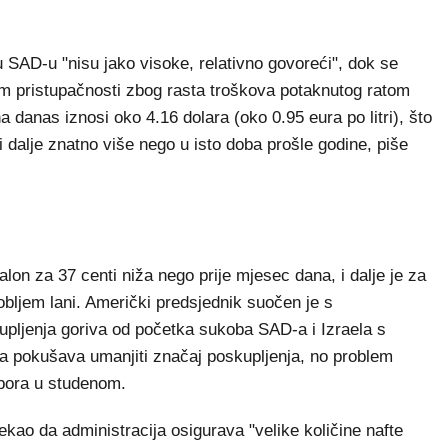
 SAD-u "nisu jako visoke, relativno govoreći", dok se
m pristupačnosti zbog rasta troškova potaknutog ratom
a danas iznosi oko 4.16 dolara (oko 0.95 eura po litri), što
i dalje znatno više nego u isto doba prošle godine, piše
alon za 37 centi niža nego prije mjesec dana, i dalje je za
dobljem lani. Američki predsjednik suočen je s
pljenja goriva od početka sukoba SAD-a i Izraela s
a pokušava umanjiti značaj poskupljenja, no problem
zbora u studenom.
ekao da administracija osigurava "velike količine nafte