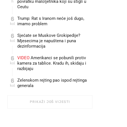
h
povratku maloljetnika koji su stigli u
Ceutu
6
Trump: Rat s Iranom neće još dugo,
kol
imamo problem
6
Sjećate se Muskove Grokipedije?
kol
Mjesecima je napuštena i puna
dezinformacija
6
VIDEO
Amerikanci se pobunili protiv
kol
kamera za tablice. Kradu ih, skidaju i
razbijaju
6
Zelenskom rejting pao ispod rejtinga
kol
generala
PRIKAŽI JOŠ VIJESTI