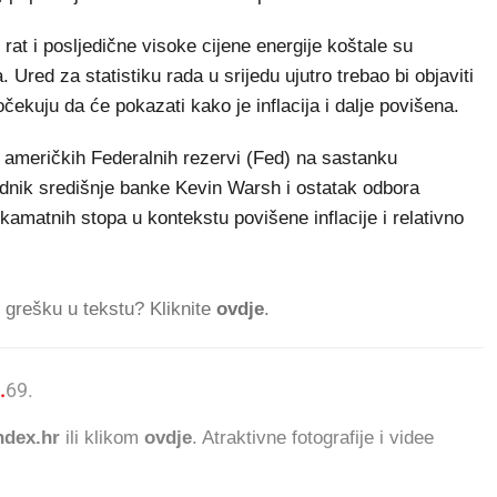
rat i posljedične visoke cijene energije koštale su
Ured za statistiku rada u srijedu ujutro trebao bi objaviti
očekuju da će pokazati kako je inflacija i dalje povišena.
ku američkih Federalnih rezervi (Fed) na sastanku
dnik središnje banke Kevin Warsh i ostatak odbora
amatnih stopa u kontekstu povišene inflacije i relativno
ti grešku u tekstu? Kliknite
ovdje
.
.
69.229
ČITATELJA DANAS.
dex.hr
ili klikom
ovdje
. Atraktivne fotografije i videe