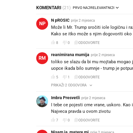
KOMENTARI
(21)
PRVO NAJRELEVANTNIJI
N pROSIC
prije 2 mjeseca
NP
Može li Mr. Trump sročiti iole logičnu i r
Kako se itko može s njim dogovoriti oko 
8
0
ODGOVORITE
reanimirana mumija
prije 2 mjeseca
RM
toliko se slazu da bi mu mojtaba mogao j
uopce ikada bilo sumnje - trump je potpu
5
1
ODGOVORITE
PRIKAŽI 2 ODGOVORA
Imbra Presvetli
prije 2 mjeseca
I tebe ce pojesti crne vrane, uskoro. Kao
Najveca pravda u ovom zivotu
7
0
ODGOVORITE
Nisam ja, matere mi
prije 2 mjeseca