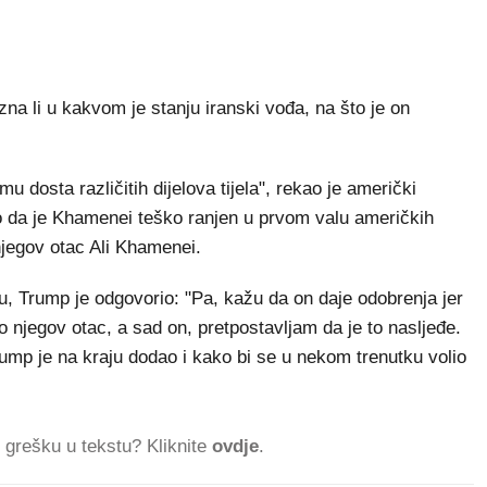
na li u kakvom je stanju iranski vođa, na što je on
u dosta različitih dijelova tijela", rekao je američki
no da je Khamenei teško ranjen u prvom valu američkih
njegov otac Ali Khamenei.
u, Trump je odgovorio: "Pa, kažu da on daje odobrenja jer
o njegov otac, a sad on, pretpostavljam da je to nasljeđe.
rump je na kraju dodao i kako bi se u nekom trenutku volio
ti grešku u tekstu? Kliknite
ovdje
.