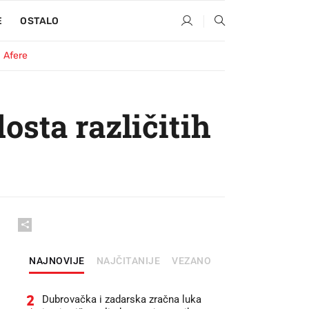
E
OSTALO
Afere
sta različitih
NAJNOVIJE
NAJČITANIJE
VEZANO
2
Dubrovačka i zadarska zračna luka