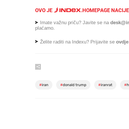
OVO JE
.
HOMEPAGE NACIJE
Imate važnu priču? Javite se na
desk@in
plaćamo.
Želite raditi na Indexu? Prijavite se
ovdje
#
iran
#
donald trump
#
iranrat
#
h