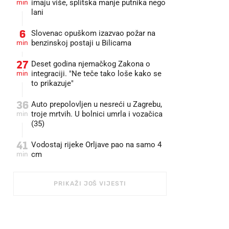
min
imaju više, splitska manje putnika nego
lani
6
Slovenac opuškom izazvao požar na
min
benzinskoj postaji u Bilicama
27
Deset godina njemačkog Zakona o
min
integraciji. "Ne teče tako loše kako se
to prikazuje"
36
Auto prepolovljen u nesreći u Zagrebu,
min
troje mrtvih. U bolnici umrla i vozačica
(35)
41
Vodostaj rijeke Orljave pao na samo 4
min
cm
PRIKAŽI JOŠ VIJESTI