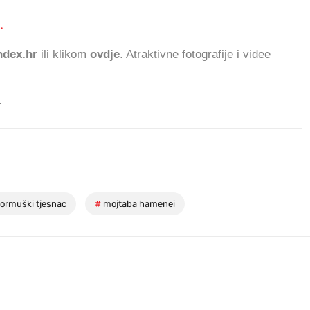
.
623.602 ČITATELJA
dex.hr
ili klikom
ovdje
. Atraktivne fotografije i videe
.
ormuški tjesnac
#
mojtaba hamenei