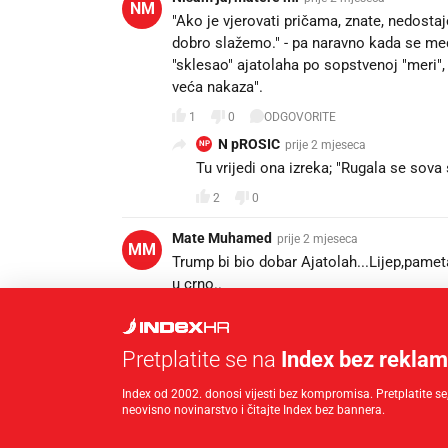
NM
"Ako je vjerovati pričama, znate, nedostaje 
dobro slažemo." - pa naravno kada se m
"sklesao" ajatolaha po sopstvenoj "meri",
veća nakaza".
1
0
ODGOVORITE
N pROSIC
prije 2 mjeseca
NP
Tu vrijedi ona izreka; "Rugala se sova 
2
0
Mate Muhamed
prije 2 mjeseca
MM
Trump bi bio dobar Ajatolah...Lijep,pame
u crno..
2
0
ODGOVORITE
Darko Vincetic
Pretplatite se na
Index bez rekla
prije 2 mjeseca
DV
Unakaziš čovjeka i onda se time hvališ. T
Index od 2002. donosi vijesti bez kompromisa. Pretplatite se,
1
0
ODGOVORITE
neovisno novinarstvo i čitajte Index bez bannera.