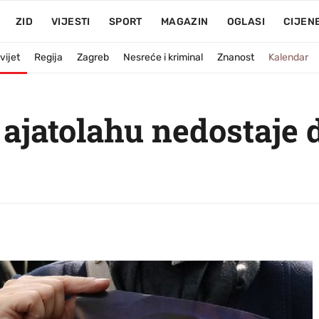
ZID
VIJESTI
SPORT
MAGAZIN
OGLASI
CIJEN
vijet
Regija
Zagreb
Nesreće i kriminal
Znanost
Kalendar
jatolahu nedostaje do