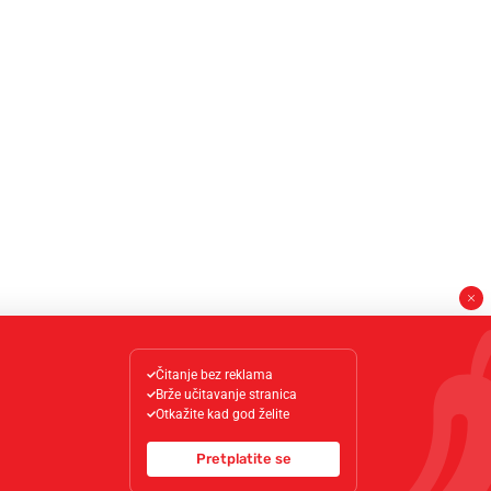
Čitanje bez reklama
Brže učitavanje stranica
Otkažite kad god želite
Pretplatite se