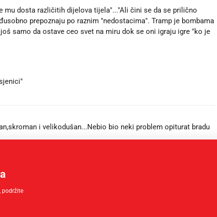
mu dosta različitih dijelova tijela"..."Ali čini se da se prilično
eđusobno prepoznaju po raznim "nedostacima". Tramp je bombama
 još samo da ostave ceo svet na miru dok se oni igraju igre "ko je
sjenici"
tan,skroman i velikodušan...Nebio bio neki problem opiturat bradu
ma
o rade manijaci.
 podržite