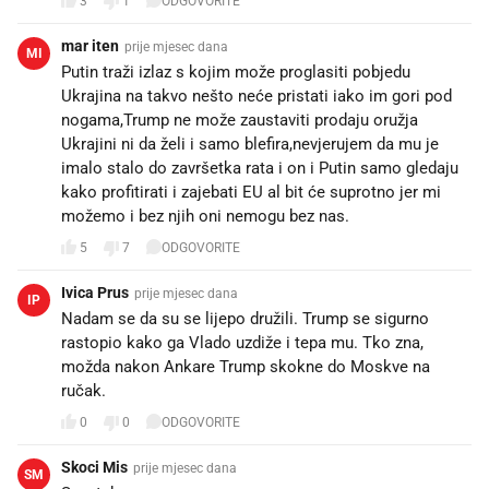
3
1
ODGOVORITE
mar iten
prije mjesec dana
MI
Putin traži izlaz s kojim može proglasiti pobjedu
Ukrajina na takvo nešto neće pristati iako im gori pod
nogama,Trump ne može zaustaviti prodaju oružja
Ukrajini ni da želi i samo blefira,nevjerujem da mu je
imalo stalo do završetka rata i on i Putin samo gledaju
kako profitirati i zajebati EU al bit će suprotno jer mi
možemo i bez njih oni nemogu bez nas.
5
7
ODGOVORITE
Ivica Prus
prije mjesec dana
IP
Nadam se da su se lijepo družili. Trump se sigurno
rastopio kako ga Vlado uzdiže i tepa mu. Tko zna,
možda nakon Ankare Trump skokne do Moskve na
ručak.
0
0
ODGOVORITE
Skoci Mis
prije mjesec dana
SM