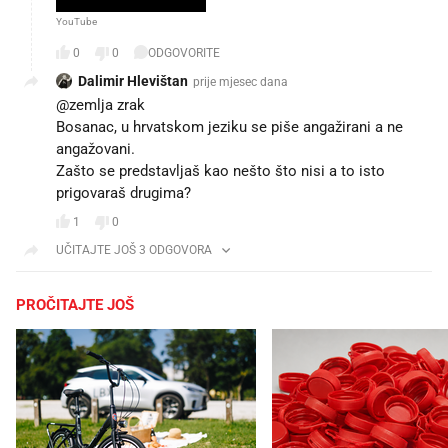
YouTube
0
0
ODGOVORITE
Dalimir Hlevištan
prije mjesec dana
@zemlja zrak
Bosanac, u hrvatskom jeziku se piše angažirani a ne
angažovani.
Zašto se predstavljaš kao nešto što nisi a to isto
prigovaraš drugima?
1
0
UČITAJTE JOŠ 3 ODGOVORA
PROČITAJTE JOŠ