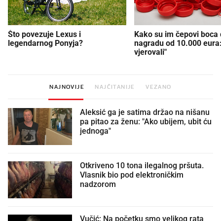
Što povezuje Lexus i
Kako su im čepovi boca d
legendarnog Ponyja?
nagradu od 10.000 eura
vjerovali"
NAJNOVIJE
NAJČITANIJE
VEZANO
Aleksić ga je satima držao na nišanu
pa pitao za ženu: "Ako ubijem, ubit ću
jednoga"
Otkriveno 10 tona ilegalnog pršuta.
Vlasnik bio pod elektroničkim
nadzorom
Vučić: Na početku smo velikog rata