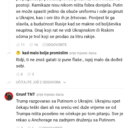
postoji. Kamikaze nisu nikom ništa fobra donijela. Putin
se može spasiti jedino da obuće uniformu i ode poginuti
u Ukrajini, kao i oni što ih je žrtvovao. Povijest bi ga
slavila, a budućnost Rusije kad se makne od boljševika
neupitna. Onaj koji rat ne vidi Ukrajinskim ili Riskim
očima je trol koji se prodao za litru rakije.
11
16
ODGOVORITE
kad malo bolje promislim
prije mjesec dana
Ridji, ti ne znsš gatati iz pune flaše., ispij malo da dođeš
sebi.
6
3
UČITAJTE JOŠ 2 ODGOVORA
Grunf TNT
prije mjesec dana
Trump razgovarao sa Putinom o Ukrajini. Ukrajinu opet
čekaju teški dani ali na sreću već duže vrijeme se od
Trumpa ništa posebno ne očekuje po tom pitanju. Sve je
rekao u Anchorage na zadnjem druženju sa Putinom.