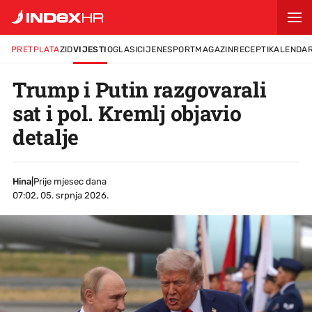
PRETPLATA
ZID
VIJESTI
OGLASI
CIJENE
SPORT
MAGAZIN
RECEPTI
KALENDA
Trump i Putin razgovarali
sat i pol. Kremlj objavio
detalje
Hina
|
Prije mjesec dana
07:02, 05. srpnja 2026.