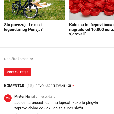
Što povezuje Lexus i
Kako su im čepovi boca d
legendarnog Ponyja?
nagradu od 10.000 eura
vjerovali"
PRIJAVITE SE
KOMENTARI
(18)
Mister No
prije mjesec dana
MN
sad ce narancasti danima laprdati kako je pingvin
zapravo dobar covjek i da se super slažu😅😅