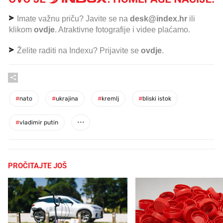
Imate važnu priču? Javite se na
desk@index.hr
ili
klikom
ovdje
. Atraktivne fotografije i videe plaćamo.
Želite raditi na Indexu? Prijavite se
ovdje
.
#
nato
#
ukrajina
#
kremlj
#
bliski istok
#
vladimir putin
PROČITAJTE JOŠ