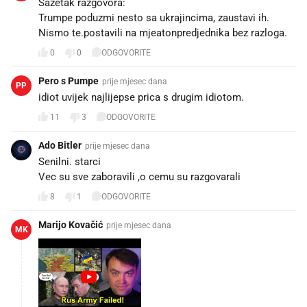
Sazetak razgovora:
Trumpe poduzmi nesto sa ukrajincima, zaustavi ih.
Nismo te.postavili na mjeatonpredjednika bez razloga.
0
0
ODGOVORITE
Pero s Pumpe
prije mjesec dana
PP
idiot uvijek najlijepse prica s drugim idiotom.
11
3
ODGOVORITE
Ado Bitler
prije mjesec dana
Senilni. starci
Vec su sve zaboravili ,o cemu su razgovarali
8
1
ODGOVORITE
Marijo Kovačić
prije mjesec dana
MK