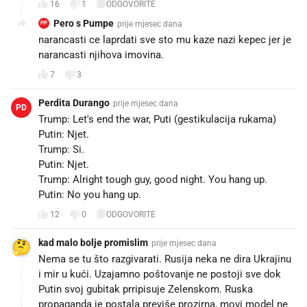
16
1
ODGOVORITE
Pero s Pumpe
prije mjesec dana
PP
narancasti ce laprdati sve sto mu kaze nazi kepec jer je
narancasti njihova imovina.
7
3
Perdita Durango
prije mjesec dana
PD
Trump: Let's end the war, Puti (gestikulacija rukama)
Putin: Njet.
Trump: Si.
Putin: Njet.
Trump: Alright tough guy, good night. You hang up.
Putin: No you hang up.
12
0
ODGOVORITE
kad malo bolje promislim
prije mjesec dana
Nema se tu što razgivarati. Rusija neka ne dira Ukrajinu
i mir u kući. Uzajamno poštovanje ne postoji sve dok
Putin svoj gubitak prripisuje Zelenskom. Ruska
propaganda je postala previše prozirna, movi model ne