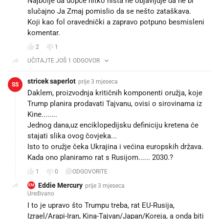
Najbolje da uopće nitko ništa ne objavljuje da ne bi
slučajno Ja Zmaj pomislio da se nešto zataškava.
Koji kao fol oravednički a zapravo potpuno besmisleni
komentar.
2
1
UČITAJTE JOŠ 1 ODGOVOR
stricek saperlot
prije 3 mjeseca
SS
Daklem, proizvodnja kritičnih komponenti oružja, koje
Trump planira prodavati Tajvanu, ovisi o sirovinama iz
Kine........
Jednog dana,uz enciklopedijsku definiciju kretena će
stajati slika ovog čovjeka...
Isto to oružje čeka Ukrajina i većina europskih država.
Kada ono planiramo rat s Rusijom...... 2030.?
1
0
ODGOVORITE
Eddie Mercury
prije 3 mjeseca
EM
Uređivano
I to je upravo što Trumpu treba, rat EU-Rusija,
Izrael/Arapi-Iran, Kina-Tajvan/Japan/Koreja, a onda biti