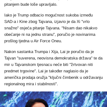
pitanjem bude loše upravljalo.
Iako je Trump odbacio mogućnost sukoba između
SAD-a i Kine zbog Tajvana, izjavio je da Xi "vrlo
snažno" osjeća pitanje Tajvana. "Nisam dao nikakvo
obećanje ni na jednu stranu", poručio je novinarima
prošlog tjedna u Air Force Oneu.
Nakon sastanka Trumpa i Xija, Lai je poručio da je
Tajvan "suverena, neovisna demokratska država" te da
mir u Tajvanskom tjesnacu neće biti "žrtvovan niti
predmet trgovine". Lai je također naglasio da je
američka prodaja oružja "ključni čimbenik u održavanju
regionalnog mira i stabilnosti".