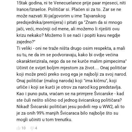
15tak godina, ni te Venecuelance prije paar mjeseci, niti
Irance/Izraelce. Političar si. Plaćen si za to. Zar se ne
može nazvati Xi-ja(govorim u ime Tajvanskog
predsjednika/premijera) i pitati ga "Znam da si mnogo
jači, veći, moćniji od mene, ali možemo li riješiti ovu
krizu nekako? Možemo li se naći i popiti kavu negdje
zajedno?"
Ti veliki - oni ne traže ništa drugo osim respekta, a mali
su tu, ne da im se podvoravaju, kako bi ovdje većina
okarakterizirala, nego da se ne kurče malim pimpecima"
Učinit će svijet boljim mjestom za život.... Onaj političar
koji može preći preko svog ega je najbolji za svoj narod.
Onaj političar (malog naroda) koji "ima kičmu", koji
urliče i koji se kurči je otrov za narod kog predstavlja.
Kao i puno puta, vraćam se na primjere Švicarske - kad
ste čuli nešto slično od jednog švicarskog političara?
Nikad! Švicarski političari jesu podvili rep u WW2, ali to
je za onih 99% manjih Švicaraca bilo najbolje što su
mogli učiniti u tom trenutku.
10
4