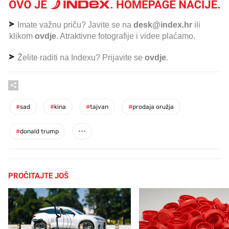
Imate važnu priču? Javite se na
desk@index.hr
ili
klikom
ovdje
. Atraktivne fotografije i videe plaćamo.
Želite raditi na Indexu? Prijavite se
ovdje
.
#
sad
#
kina
#
tajvan
#
prodaja oružja
#
donald trump
PROČITAJTE JOŠ