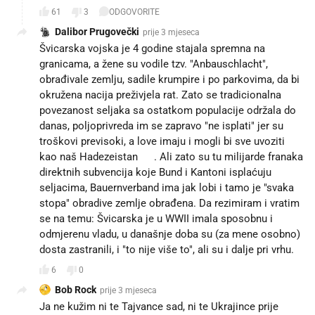
61
3
ODGOVORITE
Dalibor Prugovečki
prije 3 mjeseca
Švicarska vojska je 4 godine stajala spremna na
granicama, a žene su vodile tzv. "Anbauschlacht",
obrađivale zemlju, sadile krumpire i po parkovima, da bi
okružena nacija preživjela rat. Zato se tradicionalna
povezanost seljaka sa ostatkom populacije održala do
danas, poljoprivreda im se zapravo "ne isplati" jer su
troškovi previsoki, a love imaju i mogli bi sve uvoziti
kao naš Hadezeistan 😐. Ali zato su tu milijarde franaka
direktnih subvencija koje Bund i Kantoni isplaćuju
seljacima, Bauernverband ima jak lobi i tamo je "svaka
stopa" obradive zemlje obrađena. Da rezimiram i vratim
se na temu: Švicarska je u WWII imala sposobnu i
odmjerenu vladu, u današnje doba su (za mene osobno)
dosta zastranili, i "to nije više to", ali su i dalje pri vrhu.
6
0
Bob Rock
prije 3 mjeseca
Ja ne kužim ni te Tajvance sad, ni te Ukrajince prije