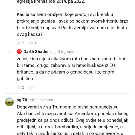
agresija krenila još 2014, pa 2022.
Kad bi sa svim oružjem koje postoji svi krenili u
prekrajanje granica i svak po nekom svom kriteriju brzo
bi od Zemlje napravili Pustu Zemlju, zar nam nije dosta
ovog kaosa?
2
0
Darth Shader
prije 3 mjeseca
DS
znaci, kina nije u nikakvom ratu i ne znam zasto bi oni
bili tamo. drugo, zaboravio si ratnohuskace iz EU i
britance. a da ne pricam o genocidasu i zelenom
gobilinu
2
1
sg 76
prije 3 mjeseca
Dogovarati se sa Trumpom je ravno samoubojstvu.
Ako baš želiš razgovarati sa Amerikom, pričekaj idućeg
predsjednika pa onda odluči. Ovaj ovdje te u ponedeljak
grli i ljubi, u utorak bombardira, u srijedu posjećuje, u
četvrtak ti uvodi sankcije, u petak ti prodaje avione, u