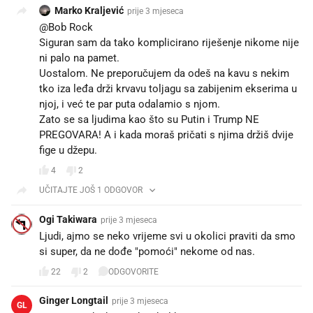
Marko Kraljević
prije 3 mjeseca
@Bob Rock
Siguran sam da tako komplicirano riješenje nikome nije
ni palo na pamet. 🙄
Uostalom. Ne preporučujem da odeš na kavu s nekim
tko iza leđa drži krvavu toljagu sa zabijenim ekserima u
njoj, i već te par puta odalamio s njom.
Zato se sa ljudima kao što su Putin i Trump NE
PREGOVARA! A i kada moraš pričati s njima držiš dvije
fige u džepu.
4
2
UČITAJTE JOŠ 1 ODGOVOR
Ogi Takiwara
prije 3 mjeseca
Ljudi, ajmo se neko vrijeme svi u okolici praviti da smo
si super, da ne dođe "pomoći" nekome od nas.
22
2
ODGOVORITE
Ginger Longtail
prije 3 mjeseca
GL