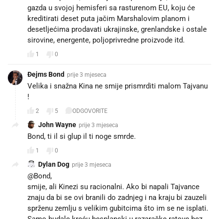
gazda u svojoj hemisferi sa rasturenom EU, koju će
kreditirati deset puta jačim Marshalovim planom i
desetljećima prodavati ukrajinske, grenlandske i ostale
sirovine, energente, poljoprivredne proizvode itd.
1
0
Đejms Bond
prije 3 mjeseca
Velika i snažna Kina ne smije prismrditi malom Tajvanu
!
2
5
ODGOVORITE
John Wayne
prije 3 mjeseca
Bond, ti il si glup il ti noge smrde.
1
0
Dylan Dog
prije 3 mjeseca
@Bond,
smije, ali Kinezi su racionalni. Ako bi napali Tajvance
znaju da bi se ovi branili do zadnjeg i na kraju bi zauzeli
sprženu zemlju s velikim gubitcima što im se ne isplati.
Samo budale kreću besplanski u razaračke ratove bez