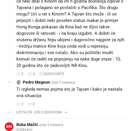
će neki deal s Kinom da im n godina dostavlja čipove s
Tajvana i polagano se povlačiti s Pacifika. Što drugo
mogu? Ući u rat s Kinom? A Tajvan što može - ili se
pripojiti i dobiti neki posebni status makar je primjer
Hong Konga pokazao da Kina baš ne šljivi takve
dogovore ili ratovati - i na kraju izgubiti. A dobiti će
srušenu državu, hrpu ubijeni i dugoročno najgore za njih
- mržnju matice Kine koja onda vodi u represiju,
diskriminaciju i sve ostalo. Ako su politički mudri
krenuti će raditi na pripojenju na neke duge staze - 10,
20 godina što će zadovoljiti NR Kinu.
5
4
ODGOVORITE
Pedro Mageun
prije 3 mjeseca
Ti izgleda nemas pojma sto je Tajvan i kako je nastala
ova situacija
2
0
UČITAJTE JOŠ 2 ODGOVORA
Buba Mačić
prije 3 mjeseca
BM
Uređivano