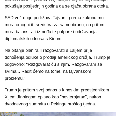
pokušaja posljednjih godina da se ojača obrana otoka.
SAD već dugo podržava Tajvan i prema zakonu mu
mora omogućiti sredstva za samoobranu, no pritom
mora balansirati između te potpore i održavanja
diplomatskih odnosa s Kinom.
Na pitanje planira li razgovarati s Laijem prije
donošenja odluke o prodaji američkog oružja, Trump je
odgovorio: "Razgovarat ću s njim. Razgovaram sa
svima... Radit ćemo na tome, na tajvanskom
problemu."
Trump je pritom svoj odnos s kineskim predsjednikom
Xijem Jinpingom opisao kao "nevjerojatan", nakon
dvodnevnog summita u Pekingu prošlog tjedna.