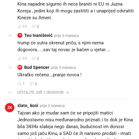
Kina napadne sigurno ih nece braniti ni EU ni Juzna
Koreja , jedini koji ih mogu zastititi a i unaprijed odvratiti
Kineze su Ameri.
11
0
Teo Ivanišević
prije 3 mjeseca
TI
trump će sutra okrenut priču, s njim nema
dogovora.....sav taj novac je bačen u vjetar....
11
0
Bud Spencer
prije 3 mjeseca
BS
Ukratko rečeno , pranje novca !
1
0
UČITAJTE JOŠ 1 ODGOVOR
zlato_ kosi
prije 3 mjeseca
ZK
Tajvan ako je mudar sam će se pripojiti matici.
Jednostavno nisu međunarodno priznati i to dok je Kina
bila 3434x slabija nego danas, budućnost im donosi
samo još jaču Kinu, a SAD će ih naravno prodati - imati