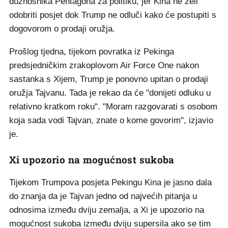
dužnosnika Pentagona za politiku, jer Kina ne želi
odobriti posjet dok Trump ne odluči kako će postupiti s
dogovorom o prodaji oružja.
Prošlog tjedna, tijekom povratka iz Pekinga
predsjedničkim zrakoplovom Air Force One nakon
sastanka s Xijem, Trump je ponovno upitan o prodaji
oružja Tajvanu. Tada je rekao da će "donijeti odluku u
relativno kratkom roku". "Moram razgovarati s osobom
koja sada vodi Tajvan, znate o kome govorim", izjavio
je.
Xi upozorio na mogućnost sukoba
Tijekom Trumpova posjeta Pekingu Kina je jasno dala
do znanja da je Tajvan jedno od najvećih pitanja u
odnosima između dviju zemalja, a Xi je upozorio na
mogućnost sukoba između dviju supersila ako se tim