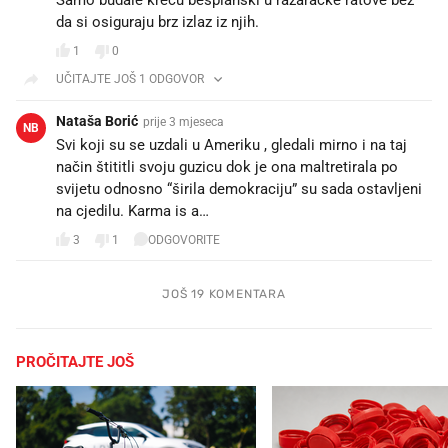
da si osiguraju brz izlaz iz njih.
1
0
UČITAJTE JOŠ 1 ODGOVOR
Nataša Borić
prije 3 mjeseca
NB
Svi koji su se uzdali u Ameriku , gledali mirno i na taj
način štititli svoju guzicu dok je ona maltretirala po
svijetu odnosno “širila demokraciju” su sada ostavljeni
na cjedilu. Karma is a…
3
1
ODGOVORITE
JOŠ 19 KOMENTARA
PROČITAJTE JOŠ