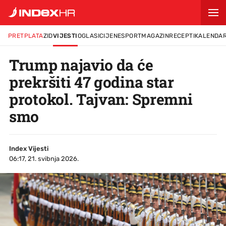
PRETPLATA
ZID
VIJESTI
OGLASI
CIJENE
SPORT
MAGAZIN
RECEPTI
KALENDA
Trump najavio da će
prekršiti 47 godina star
protokol. Tajvan: Spremni
smo
Index Vijesti
06:17, 21. svibnja 2026.