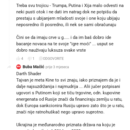
Treba svu trojicu - Trumpa, Putina i Xija malo odvesti na
neki pusti otok i ne dati im natrag dok ne potpišu da
prestaju s ubijanjem mladosti svoje i one koju ubijaju
neposredno ili posredno, ili nek se sami obračunaju
Čini se da imaju crve u g..... i da im baš dobro ide
bacanje novaca na te svoje "igre moći" ... usput se
dobro nauživaju luksuza svake vrste
4
1
ODGOVORITE
Buba Mačić
prije 3 mjeseca
BM
Darth Shader
Tajvan je meta Kine to svi znaju, iako priznajem da je i
dalje najsuzdržanija i najmudrija ... Alii jučer potpisani
ugovori s Putinom koji se tiču trgovine, odn. kupovine
energenata od Rusije znači da financiraju zemlju u ratu,
dok Europa sankcionira Rusiju upravo zato što je u ratu,
znači nije ratnohuškač nego upravo suprotno.
Ukrajina je međunarodno priznata država na koju je