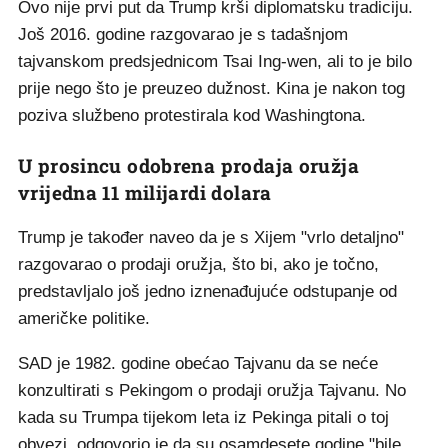
Ovo nije prvi put da Trump krši diplomatsku tradiciju.
Još 2016. godine razgovarao je s tadašnjom
tajvanskom predsjednicom Tsai Ing-wen, ali to je bilo
prije nego što je preuzeo dužnost. Kina je nakon tog
poziva službeno protestirala kod Washingtona.
U prosincu odobrena prodaja oružja
vrijedna 11 milijardi dolara
Trump je također naveo da je s Xijem "vrlo detaljno"
razgovarao o prodaji oružja, što bi, ako je točno,
predstavljalo još jedno iznenađujuće odstupanje od
američke politike.
SAD je 1982. godine obećao Tajvanu da se neće
konzultirati s Pekingom o prodaji oružja Tajvanu. No
kada su Trumpa tijekom leta iz Pekinga pitali o toj
obvezi, odgovorio je da su osamdesete godine "bile