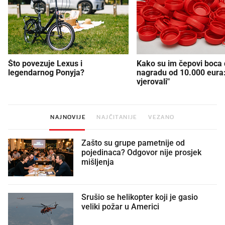
Što povezuje Lexus i
Kako su im čepovi boca d
legendarnog Ponyja?
nagradu od 10.000 eura
vjerovali"
NAJNOVIJE
NAJČITANIJE
VEZANO
Zašto su grupe pametnije od
pojedinaca? Odgovor nije prosjek
mišljenja
Srušio se helikopter koji je gasio
veliki požar u Americi