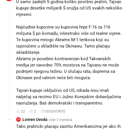
U samo zadnjih 5 godina koliko površno pratim, Tajvan
kupuje desetke milijardi $ oružja od US svakih nekoliko
mjeseci.
Najčudnie kupovine su kupovina hrpe F-16 za 116
milijuna $ po komadu, višestruko više od realne cijene.
Te kupovina mnogo Abrams M-1 tenkova koji su
isporučeni u skladište na Okinawu. Tamo plaćaju
skladištenje.
Abrams je posebno kontraverzan kod Takvanskih
medija jer navodno 70% mostova na Tajvanu ne može
podnijeti njegovu težinu. U slučaju rata, doprema sa
Okinawe pod vatrom neće biti moguća.
Tajvan kupuje isključivo od US, nikada nisu imali
natječaj sa recimo EU i Južno Korejskim dobavljačima
naoružanja. Baš demokratski i transparentno.
22
2
ODGOVORITE
Lovren Uvoda
prije 3 mjeseca
LU
Tako prakticki placaju zastitu Amerikancima jer ako ih