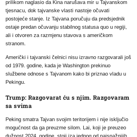
prilikom naglasio da Kina narušava mir u Tajvanskom
tjesnacu, dok tajvanske vlasti nastoje očuvati
postojeće stanje. Iz Tajvana poručuju da predsjednik
ostaje predan očuvanju stabilnog statusa quo u regiji,
ali i otvoren za razmjenu stavova s američkom
stranom.
Američki i tajvanski čelnici nisu izravno razgovarali još
od 1979. godine, kada je Washington prekinuo
službene odnose s Tajvanom kako bi priznao vladu u
Pekingu.
Trump: Razgovarat ću s njim. Razgovaram
sa svima
Peking smatra Tajvan svojim teritorijem i nije isključio
mogućnost da ga preuzme silom. Lai, koji je preuzeo
dužnost 2024. godine, stoji iza jednog od najsnažnijih