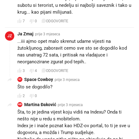
subotu si terorist, u nedelju si najbolji saveznik i tako u
krug... kao pijani milijunaš.
7
0
ODGOVORITE
Ja Zmaj
prije 3 mjeseca
JZ
...iii ajmo opet malo skrenut udarne vijesti na
žutokljunog, zaboravit cemo sve sto se dogodilo kod
nas unatrag 72 sata, i pritisak na vladajuce i
neorganozirane zgurat pod tepih..
3
4
ODGOVORITE
Space Cowboy
prije 3 mjeseca
SC
Što se dogodilo?
2
0
Martina Đaković
prije 3 mjeseca
MĐ
Šta, to je jedina vijest koju vidiš na Indexu? Onda ti
nešto nije u redu s mobitelom.
Index je i inače poznat kao HDZ-ov portal, to ti je sve u
dogovoru, a možda i Trump sudjeluje.