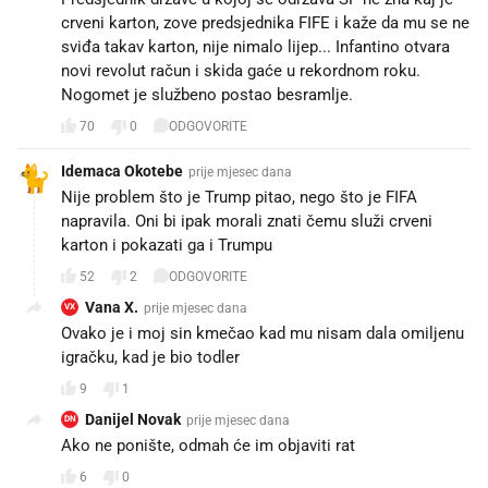
crveni karton, zove predsjednika FIFE i kaže da mu se ne
sviđa takav karton, nije nimalo lijep... Infantino otvara
novi revolut račun i skida gaće u rekordnom roku.
Nogomet je službeno postao besramlje.
70
0
ODGOVORITE
Idemaca Okotebe
prije mjesec dana
Nije problem što je Trump pitao, nego što je FIFA
napravila. Oni bi ipak morali znati čemu služi crveni
karton i pokazati ga i Trumpu
52
2
ODGOVORITE
Vana X.
prije mjesec dana
VX
Ovako je i moj sin kmečao kad mu nisam dala omiljenu
igračku, kad je bio todler
9
1
Danijel Novak
prije mjesec dana
DN
Ako ne ponište, odmah će im objaviti rat 🤣
6
0