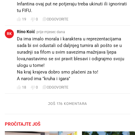
Infantina ovaj put ne potjeraju treba ukinuti ili ignorirati
tu FIFU.
19
0
ODGOVORITE
Rino Koić
prije mjesec dana
RK
Da ima imalo morala i karaktera u reprezentacijama
sada bi svi odustali od daljnjeg turnira ali pošto se u
suradnji sa fifom u svim savezima mažnjava ljepa
lova,nastavimo se svi pravit blesavi i odigrajmo svoju
ulogu u tome!
Na kraj krajeva dobro smo plaćeni za to!
A narod ima "kruha i igara"
18
0
ODGOVORITE
JOŠ 176 KOMENTARA
PROČITAJTE JOŠ