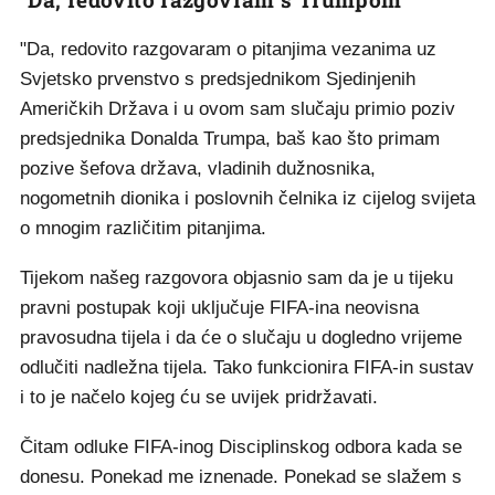
"Da, redovito razgovaram o pitanjima vezanima uz
Svjetsko prvenstvo s predsjednikom Sjedinjenih
Američkih Država i u ovom sam slučaju primio poziv
predsjednika Donalda Trumpa, baš kao što primam
pozive šefova država, vladinih dužnosnika,
nogometnih dionika i poslovnih čelnika iz cijelog svijeta
o mnogim različitim pitanjima.
Tijekom našeg razgovora objasnio sam da je u tijeku
pravni postupak koji uključuje FIFA-ina neovisna
pravosudna tijela i da će o slučaju u dogledno vrijeme
odlučiti nadležna tijela. Tako funkcionira FIFA-in sustav
i to je načelo kojeg ću se uvijek pridržavati.
Čitam odluke FIFA-inog Disciplinskog odbora kada se
donesu. Ponekad me iznenade. Ponekad se slažem s