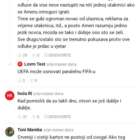
odluce da vise nece nastupiti na niti jednoj utakmici ako
se Ameru omoguci igrati.
Time se gubi ogroman novac od ulaznica, reklama za
vrijeme utakmica, itd., a posto Ameri razumiju jedino
jezik novca, mozda se tako i dobije ono sto se zeli.
Sve drugo/ostalo sto se trenutno pokusava protiv ove
odluke je prdac u vjetar
29
0
ODGOVORITE
Lovro Test
prije mjesec dana
LT
UEFA može osnovati paralelnu FIFA-u
2
0
hoću Ri
prije mjesec dana
HR
Kad pomisliš da su takli dno, otvori se još dublje i
dublje.
31
0
ODGOVORITE
Toni Mamba
prije mjesec dana
Crveniji i cistiji karton ne postoji od ovoga! Ako tog