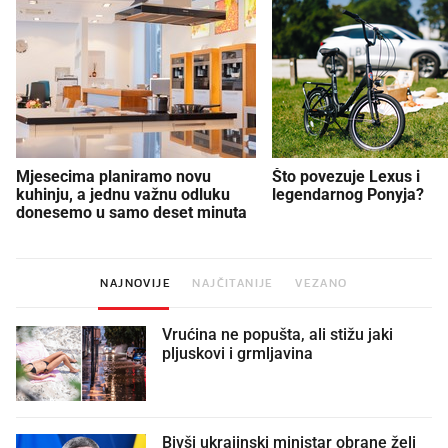
Mjesecima planiramo novu
Što povezuje Lexus i
kuhinju, a jednu važnu odluku
legendarnog Ponyja?
donesemo u samo deset minuta
NAJNOVIJE
NAJČITANIJE
VEZANO
Vrućina ne popušta, ali stižu jaki
pljuskovi i grmljavina
Bivši ukrajinski ministar obrane želi