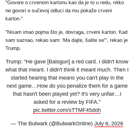
"Govore o crvenom kartonu kao da je to u redu, nitko
ne govori o sučevoj odluci da mu pokaže crveni
karton."
"Nisam imao pojma što je, dovraga, crveni karton. Kad
sam saznao, rekao sam: 'Ma dajte, šalite se'", rekao je
Trump.
Trump: "He gave [Balogun] a red card. I didn't know
what that meant. I didn't think it meant much. Then I
started hearing that means you can't play in the
next game…How do you penalize them for a game
that hasn't been played yet? It's very unfair…I
asked for a review by FIFA."
pic.twitter.com/sTTMF45doh
— The Bulwark (@BulwarkOnline)
July 6, 2026