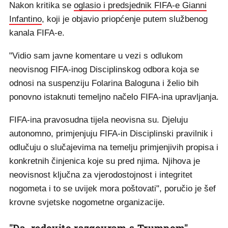
Nakon kritika se
oglasio i predsjednik FIFA-e Gianni
Infantino
, koji je objavio priopćenje putem službenog
kanala FIFA-e.
"Vidio sam javne komentare u vezi s odlukom
neovisnog FIFA-inog Disciplinskog odbora koja se
odnosi na suspenziju Folarina Baloguna i želio bih
ponovno istaknuti temeljno načelo FIFA-ina upravljanja.
FIFA-ina pravosudna tijela neovisna su. Djeluju
autonomno, primjenjuju FIFA-in Disciplinski pravilnik i
odlučuju o slučajevima na temelju primjenjivih propisa i
konkretnih činjenica koje su pred njima. Njihova je
neovisnost ključna za vjerodostojnost i integritet
nogometa i to se uvijek mora poštovati", poručio je šef
krovne svjetske nogometne organizacije.
"Da, redovito razgovram s Trumpom"