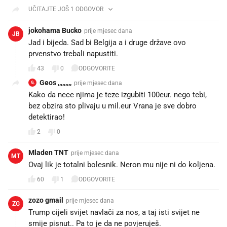
UČITAJTE JOŠ 1 ODGOVOR
jokohama Bucko
prije mjesec dana
JB
Jad i bijeda. Sad bi Belgija a i druge države ovo
prvenstvo trebali napustiti.
43
0
ODGOVORITE
Geos ,,,,,,,,,
prije mjesec dana
G,
Kako da nece njima je teze izgubiti 100eur. nego tebi,
bez obzira sto plivaju u mil.eur Vrana je sve dobro
detektirao!
2
0
Mladen TNT
prije mjesec dana
MT
Ovaj lik je totalni bolesnik. Neron mu nije ni do koljena.
60
1
ODGOVORITE
zozo gmail
prije mjesec dana
ZG
Trump cijeli svijet navlači za nos, a taj isti svijet ne
smije pisnut.. Pa to je da ne povjeruješ.