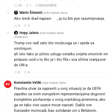
33
1
ODGOVORITE
Mario Šimunić
prije mjesec dana
Ako Istok ikad napravi 🍄, ja ću biti pun razumijevanja.
5
2
Hopy Jaleto
prije mjesec dana
Uređivano
Trump ovo radi zato što može,ruga se i sprda sa
sirotinjom.
ali isto tako je učinio uslugu ostatku svijeta otvorivši im
potpuno uvid u to tko je i što fifa i sva slična cranja,sve
do UN-a.
6
4
Konstantin Veliki
prije mjesec dana
KV
Pravilna stvar za napraviti u ovoj situaciji je da UEFA
zajedno sa svim europskim reprezentacijama dogovori
kompletno povlacenje s ovog svjetskog prvenstva, ako
ga se tako vise uopce moze nazvati. Dakle sve
Europske momcadi, kao solidaran cin s Belgijom,