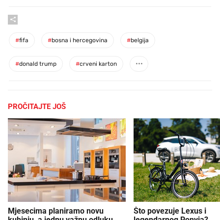
#
fifa
#
bosna i hercegovina
#
belgija
#
donald trump
#
crveni karton
PROČITAJTE JOŠ
Mjesecima planiramo novu
Što povezuje Lexus i
kuhinju, a jednu važnu odluku
legendarnog Ponyja?