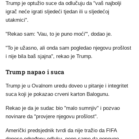
Trump je optužio suce da odlučuju da "vaš najbolji
igrač neće igrati sljedeći tjedan ili u sljedećoj
utakmici".
"Rekao sam: 'Vau, to je puno moći'", dodao je.
"To je užasno, ali onda sam pogledao njegovu prošlost
i nije bila baš sjajna", rekao je Trump.
Trump napao i suca
Trump je u Ovalnom uredu doveo u pitanje i integritet
suca koji je pokazao crveni karton Balogunu.
Rekao je da je sudac bio "malo sumnjiv" i pozvao
novinare da "provjere njegovu prošlost".
Američki predsjednik tvrdi da nije tražio da FIFA
donese određenu odluku, nego samo da ponovno