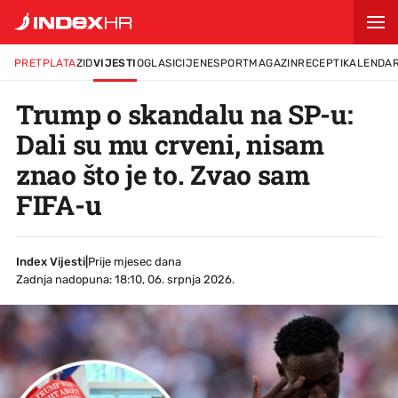
PRETPLATA
ZID
VIJESTI
OGLASI
CIJENE
SPORT
MAGAZIN
RECEPTI
KALENDA
Trump o skandalu na SP-u:
Dali su mu crveni, nisam
znao što je to. Zvao sam
FIFA-u
Index Vijesti
|
Prije mjesec dana
Zadnja nadopuna: 18:10, 06. srpnja 2026.