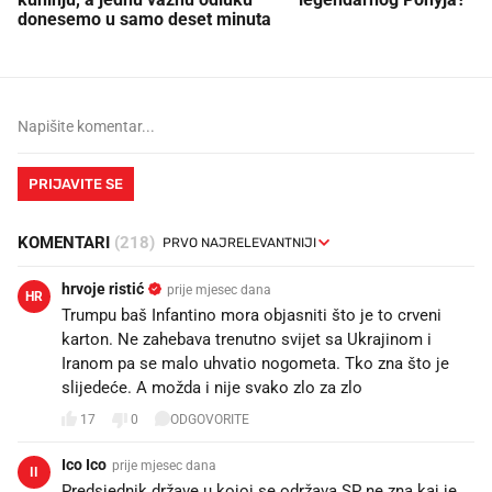
donesemo u samo deset minuta
PRIJAVITE SE
KOMENTARI
(218)
hrvoje ristić
prije mjesec dana
HR
Trumpu baš Infantino mora objasniti što je to crveni
karton. Ne zahebava trenutno svijet sa Ukrajinom i
Iranom pa se malo uhvatio nogometa. Tko zna što je
slijedeće. A možda i nije svako zlo za zlo
17
0
ODGOVORITE
Ico Ico
prije mjesec dana
II
Predsjednik države u kojoj se održava SP ne zna kaj je