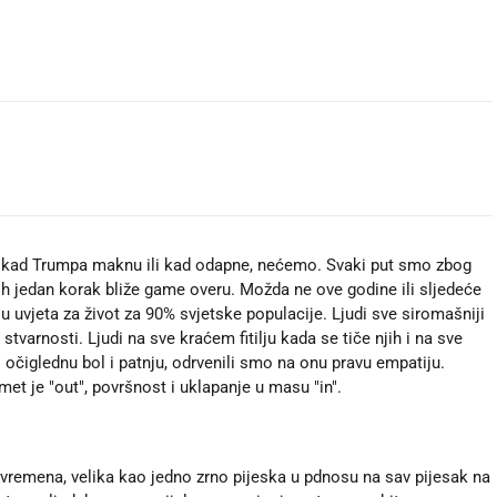
i kad Trumpa maknu ili kad odapne, nećemo. Svaki put smo zbog
ih jedan korak bliže game overu. Možda ne ove godine ili sljedeće
u uvjeta za život za 90% svjetske populacije. Ljudi sve siromašniji
d stvarnosti. Ljudi na sve kraćem fitilju kada se tiče njih i na sve
 očiglednu bol i patnju, odrvenili smo na onu pravu empatiju.
t je "out", površnost i uklapanje u masu "in".
 vremena, velika kao jedno zrno pijeska u pdnosu na sav pijesak na