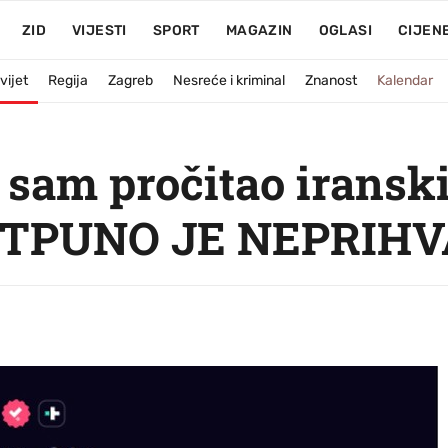
ZID
VIJESTI
SPORT
MAGAZIN
OGLASI
CIJEN
vijet
Regija
Zagreb
Nesreće i kriminal
Znanost
Kalendar
sam pročitao iranski
 POTPUNO JE NEPRIH