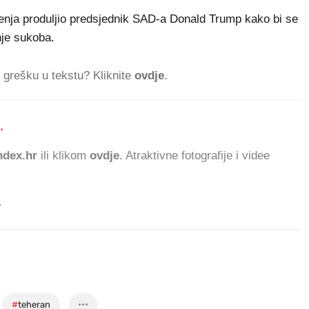
enja produljio predsjednik SAD-a Donald Trump kako bi se
nje sukoba.
ti grešku u tekstu? Kliknite
ovdje
.
.
1
dex.hr
ili klikom
ovdje
. Atraktivne fotografije i videe
.
#
teheran