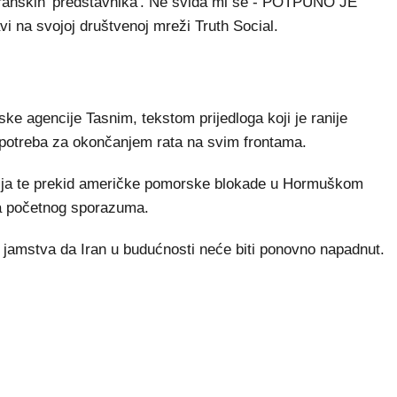
ranskih 'predstavnika'. Ne sviđa mi se - POTPUNO JE
 na svojoj društvenoj mreži Truth Social.
e agencije Tasnim, tekstom prijedloga koji je ranije
potreba za okončanjem rata na svim frontama.
kcija te prekid američke pomorske blokade u Hormuškom
nja početnog sporazuma.
i jamstva da Iran u budućnosti neće biti ponovno napadnut.