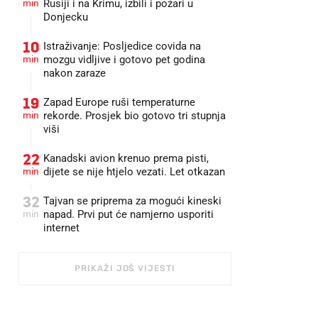
min
Rusiji i na Krimu, izbili i požari u
Donjecku
10
Istraživanje: Posljedice covida na
min
mozgu vidljive i gotovo pet godina
nakon zaraze
19
Zapad Europe ruši temperaturne
min
rekorde. Prosjek bio gotovo tri stupnja
viši
22
Kanadski avion krenuo prema pisti,
min
dijete se nije htjelo vezati. Let otkazan
32
Tajvan se priprema za mogući kineski
min
napad. Prvi put će namjerno usporiti
internet
PRIKAŽI JOŠ VIJESTI