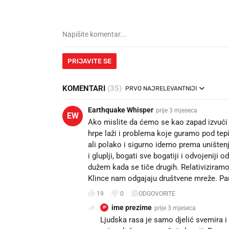
PRIJAVITE SE
KOMENTARI
(35)
PRVO NAJRELEVANTNIJI
Earthquake Whisper
prije 3 mjeseca
EW
Ako mislite da ćemo se kao zapad izvuć
hrpe laži i problema koje guramo pod tep
ali polako i sigurno idemo prema uništenj
i gluplji, bogati sve bogatiji i odvojeniji o
dužem kada se tiče drugih. Relativiziramo
Klince nam odgajaju društvene mreže. Pame
19
0
ODGOVORITE
ime prezime
prije 3 mjeseca
IP
Ljudska rasa je samo djelić svemira i