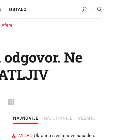
E
OSTALO
Afere
 odgovor. Ne
VATLJIV
NAJNOVIJE
NAJČITANIJE
VEZANO
4
VIDEO
Ukrajina izvela nove napade u