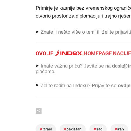
Primirje je kasnije bez vremenskog ogranič
otvorio prostor za diplomaciju i trajno rješe
Znate li nešto više o temi ili želite prijavi
OVO JE
.
HOMEPAGE NACIJE
Imate važnu priču? Javite se na
desk@in
plaćamo.
Želite raditi na Indexu? Prijavite se
ovdje
#
izrael
#
pakistan
#
sad
#
iran