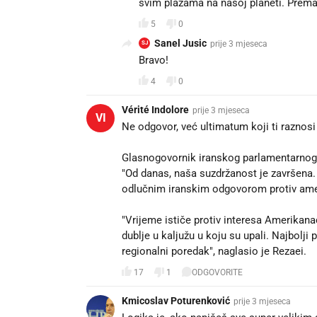
svim plažama na našoj planeti. Prema
5
0
Sanel Jusic
prije 3 mjeseca
SJ
Bravo!
4
0
Vérité Indolore
prije 3 mjeseca
VI
Ne odgovor, već ultimatum koji ti raznosi 
Glasnogovornik iranskog parlamentarnog 
"Od danas, naša suzdržanost je završena.
odlučnim iranskim odgovorom protiv amer
"Vrijeme ističe protiv interesa Amerikanac
dublje u kaljužu u koju su upali. Najbolji
regionalni poredak", naglasio je Rezaei.
17
1
ODGOVORITE
Kmicoslav Poturenković
prije 3 mjeseca