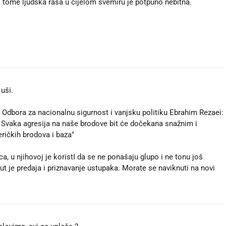
 tome ljudska rasa u cijelom svemiru je potpuno nebitna.
uši.
Odbora za nacionalnu sigurnost i vanjsku politiku Ebrahim Rezaei:
 Svaka agresija na naše brodove bit će dočekana snažnim i
ičkih brodova i baza"
a, u njihovoj je koristI da se ne ponašaju glupo i ne tonu još
 put je predaja i priznavanje ustupaka. Morate se naviknuti na novi