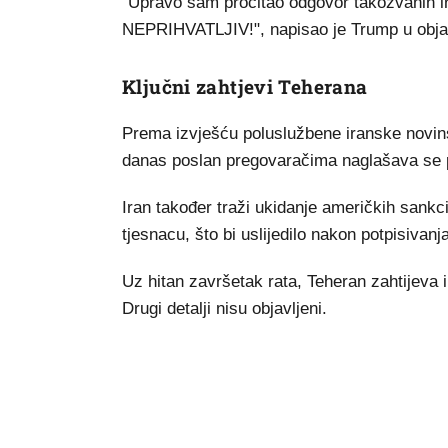
"Upravo sam pročitao odgovor takozvanih i
NEPRIHVATLJIV!", napisao je Trump u objavi
Ključni zahtjevi Teherana
Prema izvješću poluslužbene iranske novinsk
danas poslan pregovaračima naglašava se 
Iran također traži ukidanje američkih san
tjesnacu, što bi uslijedilo nakon potpisiva
Uz hitan završetak rata, Teheran zahtijeva 
Drugi detalji nisu objavljeni.