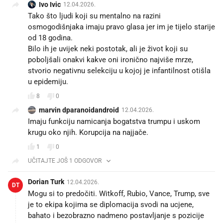
Ivo Ivic
12.04.2026.
Tako što ljudi koji su mentalno na razini
osmogodišnjaka imaju pravo glasa jer im je tijelo starije
od 18 godina.
Bilo ih je uvijek neki postotak, ali je život koji su
poboljšali onakvi kakve oni ironično najviše mrze,
stvorio negativnu selekciju u kojoj je infantilnost otišla
u epidemiju.
8
0
marvin dparanoidandroid
12.04.2026.
Imaju funkciju namicanja bogatstva trumpu i uskom
krugu oko njih. Korupcija na najjače.
1
0
UČITAJTE JOŠ 1 ODGOVOR
Dorian Turk
12.04.2026.
DT
Mogu si to predočiti. Witkoff, Rubio, Vance, Trump, sve
je to ekipa kojima se diplomacija svodi na ucjene,
bahato i bezobrazno nadmeno postavljanje s pozicije