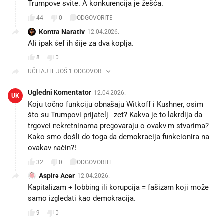
Trumpove svite. A konkurencija je žešća.
44
0
ODGOVORITE
Kontra Narativ
12.04.2026.
Ali ipak šef ih šije za dva koplja.
8
0
UČITAJTE JOŠ 1 ODGOVOR
Ugledni Komentator
12.04.2026.
UK
Koju točno funkciju obnašaju Witkoff i Kushner, osim
što su Trumpovi prijatelj i zet? Kakva je to lakrdija da
trgovci nekretninama pregovaraju o ovakvim stvarima?
Kako smo došli do toga da demokracija funkcionira na
ovakav način?!
32
0
ODGOVORITE
Aspire Acer
12.04.2026.
Kapitalizam + lobbing ili korupcija = fašizam koji može
samo izgledati kao demokracija.
9
0