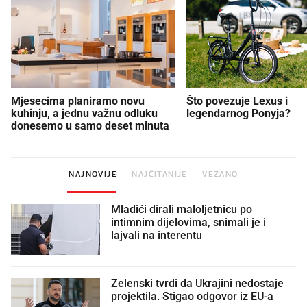
Mjesecima planiramo novu
Što povezuje Lexus i
kuhinju, a jednu važnu odluku
legendarnog Ponyja?
donesemo u samo deset minuta
NAJNOVIJE
NAJČITANIJE
VEZANO
Mladići dirali maloljetnicu po
intimnim dijelovima, snimali je i
lajvali na interentu
Zelenski tvrdi da Ukrajini nedostaje
projektila. Stigao odgovor iz EU-a