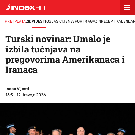
PRETPLATA
ZID
VIJESTI
OGLASI
CIJENE
SPORT
MAGAZIN
RECEPTI
KALENDA
Turski novinar: Umalo je
izbila tučnjava na
pregovorima Amerikanaca i
Iranaca
Index Vijesti
16:31, 12. travnja 2026.