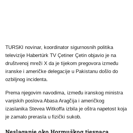
TURSKI novinar, koordinator sigurnosnih politika
televizije Habertürk TV Çetiner Çetin objavio je na
društvenoj mreži X da je tijekom pregovora između
iranske i američke delegacije u Pakistanu došlo do
ozbiljnog incidenta.
Prema njegovim navodima, između iranskog ministra
vanjskih poslova Abasa Aragčija i američkog
izaslanika Stevea Witkoffa izbila je oštra napetost koja
je zamalo prerasla u fizički sukob.
Neslaganje oko Hormuškog tjesnaca