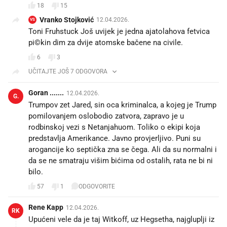
18
15
Vranko Stojković
12.04.2026.
VS
Toni Fruhstuck Još uvijek je jedna ajatolahova fetvica
pi©kin dim za dvije atomske bačene na civile. 🤣🤣🤣
6
3
UČITAJTE JOŠ 7 ODGOVORA
Goran .......
12.04.2026.
G.
Trumpov zet Jared, sin oca kriminalca, a kojeg je Trump
pomilovanjem oslobodio zatvora, zapravo je u
rodbinskoj vezi s Netanjahuom. Toliko o ekipi koja
predstavlja Amerikance. Javno provjerljivo. Puni su
arogancije ko septička zna se čega. Ali da su normalni i
da se ne smatraju višim bićima od ostalih, rata ne bi ni
bilo.
57
1
ODGOVORITE
Rene Kapp
12.04.2026.
RK
Upućeni vele da je taj Witkoff, uz Hegsetha, najgluplji iz