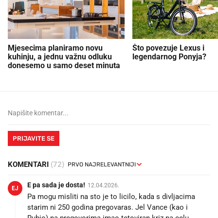
Mjesecima planiramo novu
Što povezuje Lexus i
kuhinju, a jednu važnu odluku
legendarnog Ponyja?
donesemo u samo deset minuta
PRIJAVITE SE
KOMENTARI
(72)
E pa sada je dosta!
12.04.2026.
EJ
Pa mogu misliti na sto je to licilo, kada s divljacima
starim ni 250 godina pregovaras. Jel Vance (kao i
Rubio) na pregovorima imao tetoviran kriz na celu