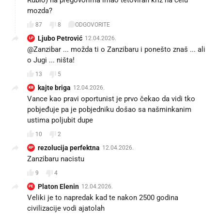
mozda?
87
8
ODGOVORITE
Ljubo Petrović
12.04.2026.
LP
@Zanzibar ... možda ti o Zanzibaru i ponešto znaš ... ali
o Jugi ... ništa!
13
5
kajte briga
12.04.2026.
KB
Vance kao pravi oportunist je prvo čekao da vidi tko
pobjeđuje pa je pobjedniku došao sa našminkanim
ustima poljubit dupe
10
2
rezolucija perfektna
12.04.2026.
RP
Zanzibaru nacistu
9
4
Platon Elenin
12.04.2026.
PE
Veliki je to napredak kad te nakon 2500 godina
civilizacije vodi ajatolah