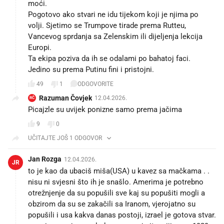
moći.
Pogotovo ako stvari ne idu tijekom koji je njima po
volji. Sjetimo se Trumpove tirade prema Rutteu,
Vancevog sprdanja sa Zelenskim ili dijeljenja lekcija
Europi.
Ta ekipa poziva da ih se odalami po bahatoj faci.
Jedino su prema Putinu fini i pristojni.
49
1
ODGOVORITE
Razuman Čovjek
12.04.2026.
RČ
Picajzle su uvijek ponizne samo prema jačima
9
0
UČITAJTE JOŠ 1 ODGOVOR
Jan Rozga
12.04.2026.
JR
to je kao da ubaciš miša(USA) u kavez sa mačkama . .
nisu ni svjesni što ih je snašlo. Amerima je potrebno
otrežnjenje da su popušili sve kaj su popušiti mogli a
obzirom da su se zakačili sa Iranom, vjerojatno su
popušili i usa kakva danas postoji, izrael je gotova stvar.