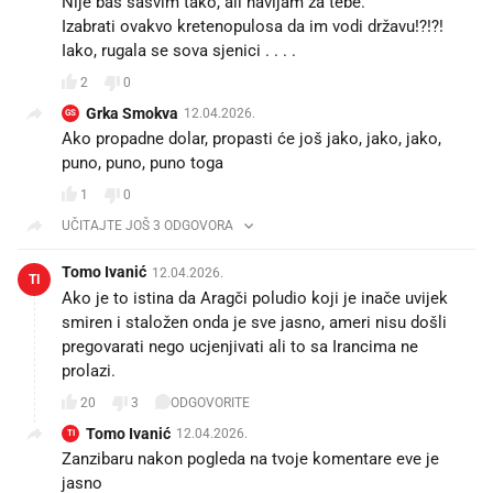
Nije baš sasvim tako, ali navijam za tebe.
Izabrati ovakvo kretenopulosa da im vodi državu!?!?!
Iako, rugala se sova sjenici . . . .
2
0
Grka Smokva
12.04.2026.
GS
Ako propadne dolar, propasti će još jako, jako, jako,
puno, puno, puno toga
1
0
UČITAJTE JOŠ 3 ODGOVORA
Tomo Ivanić
12.04.2026.
TI
Ako je to istina da Aragči poludio koji je inače uvijek
smiren i staložen onda je sve jasno, ameri nisu došli
pregovarati nego ucjenjivati ali to sa Irancima ne
prolazi.
20
3
ODGOVORITE
Tomo Ivanić
12.04.2026.
TI
Zanzibaru nakon pogleda na tvoje komentare eve je
jasno