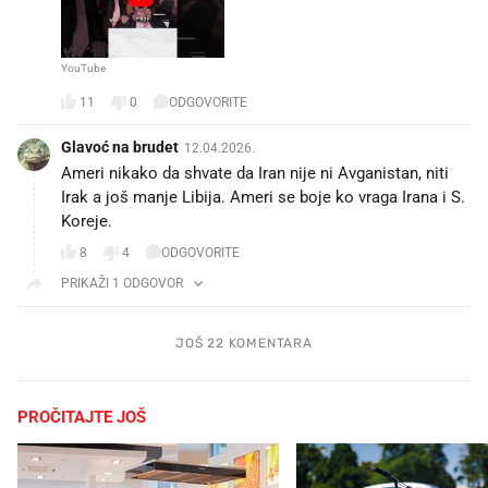
YouTube
11
0
ODGOVORITE
Glavoć na brudet
12.04.2026.
Ameri nikako da shvate da Iran nije ni Avganistan, niti
Irak a još manje Libija. Ameri se boje ko vraga Irana i S.
Koreje.
8
4
ODGOVORITE
PRIKAŽI 1 ODGOVOR
JOŠ 22 KOMENTARA
PROČITAJTE JOŠ