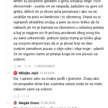
ameri su povjesno gledano u goroj situaciji nego 1929
ekonomski - sustav im se raspada, zaduženi su gore od
grčke, deficit im je skoro pola proračuna i ako se ne
uozbilje na putu su bankrota i to ubrzanog. Usput su si
ispraznili skladišta oružja, a pare za novo teško da će
nabaviti jer im je kamata na obveznice u uzlaznoj putanji
a kaj je najgore svi ih počinju prodavati zbog ovog što
su sami orkestrirali. jednom rječju trump je toliko glup
sa svojom ekipom kao da si je plivač koji se davi
svakim zamahom pucao u obje ruke i obje noge - udaviti
će se sigurno samo je pitanje koga će sve povući sa
sobom.
40
4
ODGOVORITE
Milojko Jajić
12.04.2026.
MJ
Da. I upravo zato su ovako podli i gramzivi. Znaju ako
im propadne dolar kao svjetska valuta onda će se malo
zabaviti sami sa sobom.
3
0
Magda Stoos
12.04.2026.