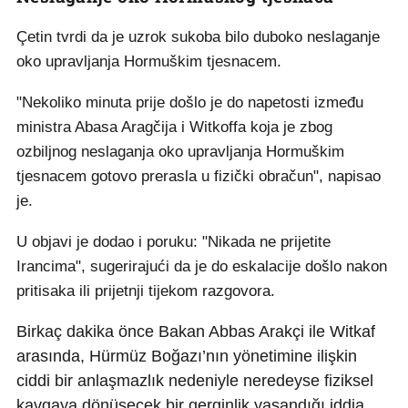
Çetin tvrdi da je uzrok sukoba bilo duboko neslaganje
oko upravljanja Hormuškim tjesnacem.
"Nekoliko minuta prije došlo je do napetosti između
ministra Abasa Aragčija i Witkoffa koja je zbog
ozbiljnog neslaganja oko upravljanja Hormuškim
tjesnacem gotovo prerasla u fizički obračun", napisao
je.
U objavi je dodao i poruku: "Nikada ne prijetite
Irancima", sugerirajući da je do eskalacije došlo nakon
pritisaka ili prijetnji tijekom razgovora.
Birkaç dakika önce Bakan Abbas Arakçi ile Witkaf
arasında, Hürmüz Boğazı’nın yönetimine ilişkin
ciddi bir anlaşmazlık nedeniyle neredeyse fiziksel
kavgaya dönüşecek bir gerginlik yaşandığı iddia