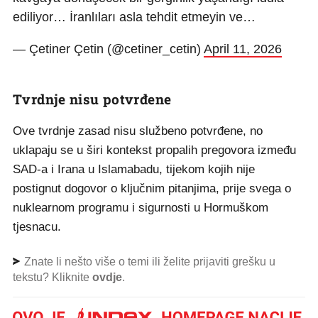
ediliyor… İranlıları asla tehdit etmeyin ve…
— Çetiner Çetin (@cetiner_cetin)
April 11, 2026
Tvrdnje nisu potvrđene
Ove tvrdnje zasad nisu službeno potvrđene, no
uklapaju se u širi kontekst propalih pregovora između
SAD-a i Irana u Islamabadu, tijekom kojih nije
postignut dogovor o ključnim pitanjima, prije svega o
nuklearnom programu i sigurnosti u Hormuškom
tjesnacu.
Znate li nešto više o temi ili želite prijaviti grešku u
tekstu? Kliknite
ovdje
.