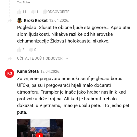
YouTube
11
1
ODGOVORITE
Kroki Kroket
12.04.2026.
Pogledao. Slušat te obične ljude šta govore... Apsolutni
slom ljudskosti. Nikakve razlike od hitlerovske
dehumanizacije Židova i holokausta, nikakve.
2
0
UČITAJTE JOŠ 1 ODGOVOR
Kane Šteta
12.04.2026.
KŠ
Za vrijeme pregovora američki šerif je gledao borbu
UFC-a, pa su i pregovarači htjeli malo dočarati
atmosferu. Trumpler je inače jako hrabar nasilnik kad
protivnika drže trojica. Ali kad je hrabrost trebalo
dokazati u Vijetnamu, imao je upalu pete. I to jedno pet