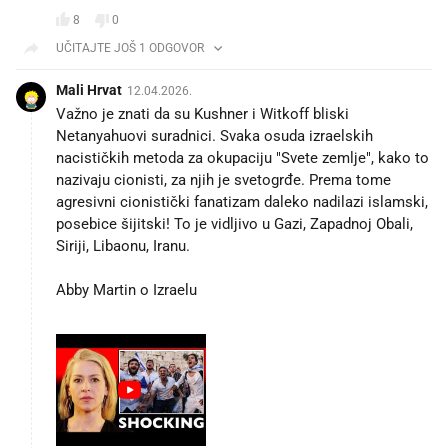
8
0
UČITAJTE JOŠ 1 ODGOVOR
Mali Hrvat
12.04.2026.
Važno je znati da su Kushner i Witkoff bliski
Netanyahuovi suradnici. Svaka osuda izraelskih
nacističkih metoda za okupaciju "Svete zemlje", kako to
nazivaju cionisti, za njih je svetogrđe. Prema tome
agresivni cionistički fanatizam daleko nadilazi islamski,
posebice šijitski! To je vidljivo u Gazi, Zapadnoj Obali,
Siriji, Libaonu, Iranu.
Abby Martin o Izraelu