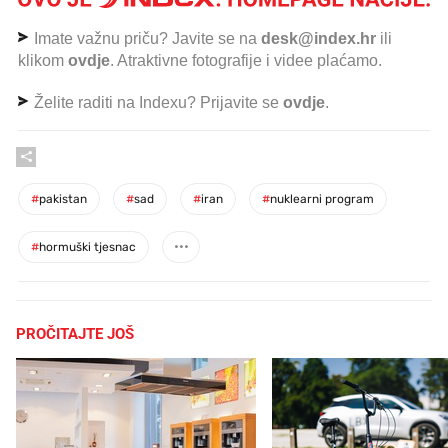
Imate važnu priču? Javite se na
desk@index.hr
ili
klikom
ovdje
. Atraktivne fotografije i videe plaćamo.
Želite raditi na Indexu? Prijavite se
ovdje
.
#
pakistan
#
sad
#
iran
#
nuklearni program
#
hormuški tjesnac
PROČITAJTE JOŠ