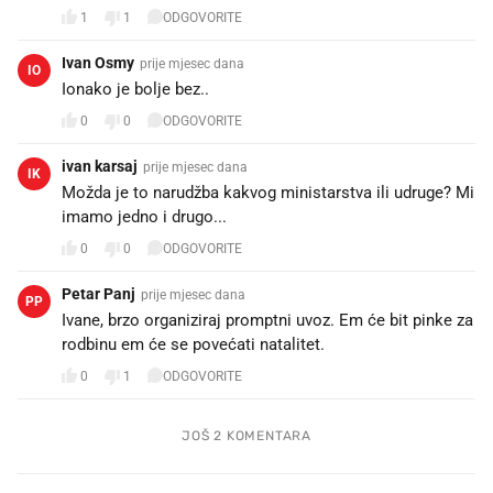
1
1
ODGOVORITE
Ivan Osmy
prije mjesec dana
IO
Ionako je bolje bez..
0
0
ODGOVORITE
ivan karsaj
prije mjesec dana
IK
Možda je to narudžba kakvog ministarstva ili udruge? Mi
imamo jedno i drugo...
0
0
ODGOVORITE
Petar Panj
prije mjesec dana
PP
Ivane, brzo organiziraj promptni uvoz. Em će bit pinke za
rodbinu em će se povećati natalitet.
0
1
ODGOVORITE
JOŠ 2 KOMENTARA