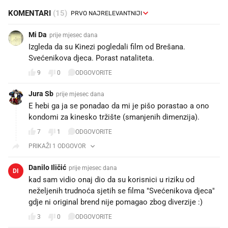
KOMENTARI
(15)
Mi Da
prije mjesec dana
Izgleda da su Kinezi pogledali film od Brešana.
Svećenikova djeca. Porast nataliteta.
9
0
ODGOVORITE
Jura Sb
prije mjesec dana
E hebi ga ja se ponadao da mi je pišo porastao a ono
kondomi za kinesko tržište (smanjenih dimenzija).
7
1
ODGOVORITE
PRIKAŽI 1 ODGOVOR
Danilo Iličić
prije mjesec dana
DI
kad sam vidio onaj dio da su korisnici u riziku od
neželjenih trudnoća sjetih se filma "Svećenikova djeca"
gdje ni original brend nije pomagao zbog diverzije :)
3
0
ODGOVORITE