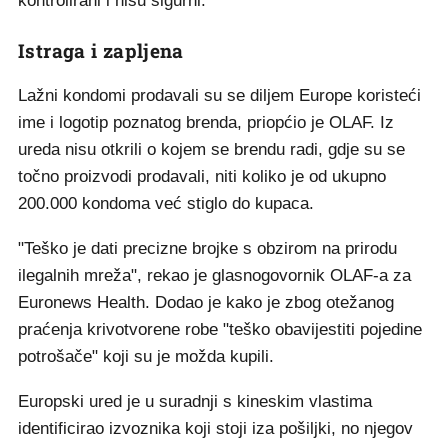
kontrolirani i nisu sigurni."
Istraga i zapljena
Lažni kondomi prodavali su se diljem Europe koristeći
ime i logotip poznatog brenda, priopćio je OLAF. Iz
ureda nisu otkrili o kojem se brendu radi, gdje su se
točno proizvodi prodavali, niti koliko je od ukupno
200.000 kondoma već stiglo do kupaca.
"Teško je dati precizne brojke s obzirom na prirodu
ilegalnih mreža", rekao je glasnogovornik OLAF-a za
Euronews Health. Dodao je kako je zbog otežanog
praćenja krivotvorene robe "teško obavijestiti pojedine
potrošače" koji su je možda kupili.
Europski ured je u suradnji s kineskim vlastima
identificirao izvoznika koji stoji iza pošiljki, no njegov