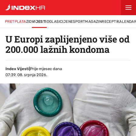
PRETPLATA
ZID
VIJESTI
OGLASI
CIJENE
SPORT
MAGAZIN
RECEPTI
KALENDA
U Europi zaplijenjeno više od
200.000 lažnih kondoma
Index Vijesti
|
Prije mjesec dana
07:39, 08. srpnja 2026.