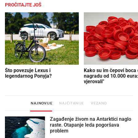
PROČITAJTE JOŠ
Što povezuje Lexus i
Kako su im čepovi boca d
legendarnog Ponyja?
nagradu od 10.000 eura
vjerovali"
NAJNOVIJE
NAJČITANIJE
VEZANO
Zagađenje živom na Antarktici naglo
raste. Otapanje leda pogoršava
problem