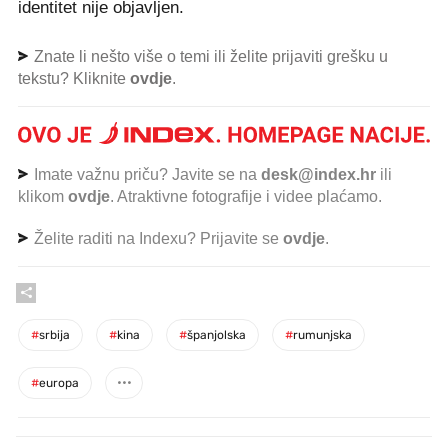
identitet nije objavljen.
Znate li nešto više o temi ili želite prijaviti grešku u
tekstu? Kliknite
ovdje
.
Imate važnu priču? Javite se na
desk@index.hr
ili
klikom
ovdje
. Atraktivne fotografije i videe plaćamo.
Želite raditi na Indexu? Prijavite se
ovdje
.
#
srbija
#
kina
#
španjolska
#
rumunjska
#
europa