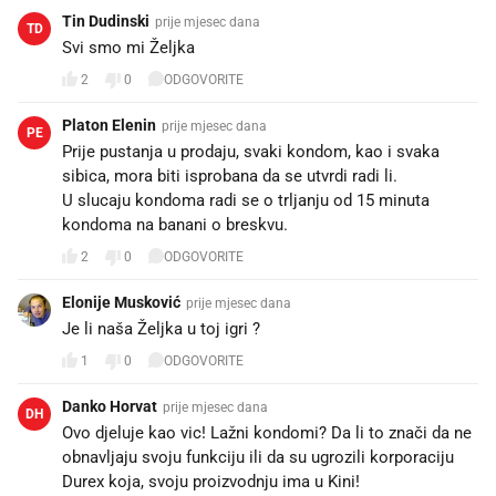
Tin Dudinski
prije mjesec dana
TD
Svi smo mi Željka 😁
2
0
ODGOVORITE
Platon Elenin
prije mjesec dana
PE
Prije pustanja u prodaju, svaki kondom, kao i svaka
sibica, mora biti isprobana da se utvrdi radi li.
U slucaju kondoma radi se o trljanju od 15 minuta
kondoma na banani o breskvu.
2
0
ODGOVORITE
Elonije Musković
prije mjesec dana
Je li naša Željka u toj igri ?
1
0
ODGOVORITE
Danko Horvat
prije mjesec dana
DH
Ovo djeluje kao vic! Lažni kondomi? Da li to znači da ne
obnavljaju svoju funkciju ili da su ugrozili korporaciju
Durex koja, svoju proizvodnju ima u Kini!