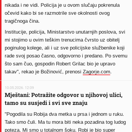
nikada i ne vidi. Policija je u ovom slučaju pokrenula
očevid kako bi se razmotrile sve okolnosti ovog
tragičnoga čina.
Institucije, policija, Ministarstvo unutarnjih poslova, svi
mi stojimo u ovim teškim trenucima čvrsto uz obitelj
poginulog kolege, ali i uz sve policijske službenike koji
rade svoj posao časno, odgovorno i predano. Po svemu
što sam čuo, gospodin Robert Grilac bio je upravo
takav", rekao je Božinović, prenosi
Zagorje.com
.
10.05.2026. 12:09
Mještani: Potražite odgovor u njihovoj ulici,
tamo su susjedi i svi sve znaju
"Pogodila su Robija dva metka u prsa i jednom u ruku.
Tako smo čuli. Ma tu mora biti neka pozadina tog ludog
poteza. Mi smo u totalnom šoku. Robi je bio super