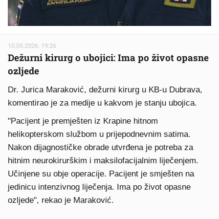
10.05.2026. 19:26
Dežurni kirurg o ubojici: Ima po život opasne
ozljede
Dr. Jurica Maraković, dežurni kirurg u KB-u Dubrava,
komentirao je za medije u kakvom je stanju ubojica.
"Pacijent je premješten iz Krapine hitnom
helikopterskom službom u prijepodnevnim satima.
Nakon dijagnostičke obrade utvrđena je potreba za
hitnim neurokirurškim i maksilofacijalnim liječenjem.
Učinjene su obje operacije. Pacijent je smješten na
jedinicu intenzivnog liječenja. Ima po život opasne
ozljede", rekao je Maraković.