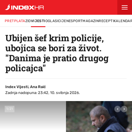
PRETPLATA
ZID
VIJESTI
OGLASI
CIJENE
SPORT
MAGAZIN
RECEPTI
KALENDA
Ubijen šef krim policije,
ubojica se bori za život.
"Danima je pratio drugog
policajca"
Index Vijesti, Ana Raić
Zadnja nadopuna: 23:42, 10. svibnja 2026.
1
/
21