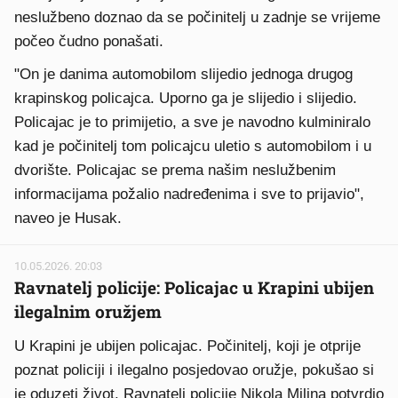
neslužbeno doznao da se počinitelj u zadnje se vrijeme
počeo čudno ponašati.
"On je danima automobilom slijedio jednoga drugog
krapinskog policajca. Uporno ga je slijedio i slijedio.
Policajac je to primijetio, a sve je navodno kulminiralo
kad je počinitelj tom policajcu uletio s automobilom i u
dvorište. Policajac se prema našim neslužbenim
informacijama požalio nadređenima i sve to prijavio",
naveo je Husak.
10.05.2026. 20:03
Ravnatelj policije: Policajac u Krapini ubijen
ilegalnim oružjem
U Krapini je ubijen policajac. Počinitelj, koji je otprije
poznat policiji i ilegalno posjedovao oružje, pokušao si
je oduzeti život. Ravnatelj policije Nikola Milina potvrdio