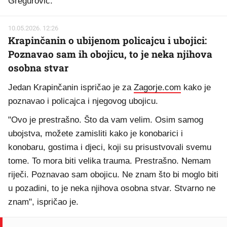
Gregurović.
10.05.2026. 12:26
Krapinčanin o ubijenom policajcu i ubojici:
Poznavao sam ih obojicu, to je neka njihova
osobna stvar
Jedan Krapinčanin ispričao je za
Zagorje.com
kako je
poznavao i policajca i njegovog ubojicu.
"Ovo je prestrašno. Što da vam velim. Osim samog
ubojstva, možete zamisliti kako je konobarici i
konobaru, gostima i djeci, koji su prisustvovali svemu
tome. To mora biti velika trauma. Prestrašno. Nemam
riječi. Poznavao sam obojicu. Ne znam što bi moglo biti
u pozadini, to je neka njihova osobna stvar. Stvarno ne
znam", ispričao je.