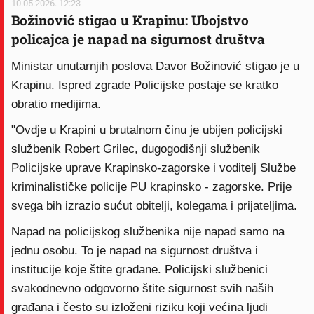
10.05.2026. 12:23
Božinović stigao u Krapinu: Ubojstvo
policajca je napad na sigurnost društva
Ministar unutarnjih poslova Davor Božinović stigao je u
Krapinu. Ispred zgrade Policijske postaje se kratko
obratio medijima.
"Ovdje u Krapini u brutalnom činu je ubijen policijski
službenik Robert Grilec, dugogodišnji službenik
Policijske uprave Krapinsko-zagorske i voditelj Službe
kriminalističke policije PU krapinsko - zagorske. Prije
svega bih izrazio sućut obitelji, kolegama i prijateljima.
Napad na policijskog službenika nije napad samo na
jednu osobu. To je napad na sigurnost društva i
institucije koje štite građane. Policijski službenici
svakodnevno odgovorno štite sigurnost svih naših
građana i često su izloženi riziku koji većina ljudi