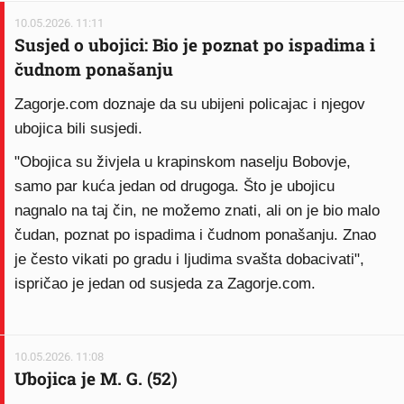
10.05.2026. 11:11
Susjed o ubojici: Bio je poznat po ispadima i
čudnom ponašanju
Zagorje.com doznaje da su ubijeni policajac i njegov
ubojica bili susjedi.
"Obojica su živjela u krapinskom naselju Bobovje,
samo par kuća jedan od drugoga. Što je ubojicu
nagnalo na taj čin, ne možemo znati, ali on je bio malo
čudan, poznat po ispadima i čudnom ponašanju. Znao
je često vikati po gradu i ljudima svašta dobacivati",
ispričao je jedan od susjeda za Zagorje.com.
10.05.2026. 11:08
Ubojica je M. G. (52)