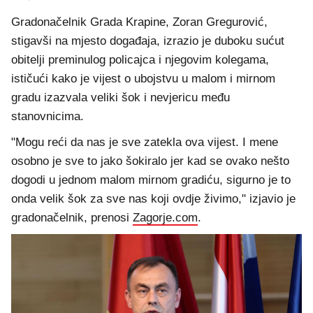
Gradonačelnik Grada Krapine, Zoran Gregurović,
stigavši na mjesto događaja, izrazio je duboku sućut
obitelji preminulog policajca i njegovim kolegama,
ističući kako je vijest o ubojstvu u malom i mirnom
gradu izazvala veliki šok i nevjericu među
stanovnicima.
"Mogu reći da nas je sve zatekla ova vijest. I mene
osobno je sve to jako šokiralo jer kad se ovako nešto
dogodi u jednom malom mirnom gradiću, sigurno je to
onda velik šok za sve nas koji ovdje živimo," izjavio je
gradonačelnik, prenosi
Zagorje.com
.