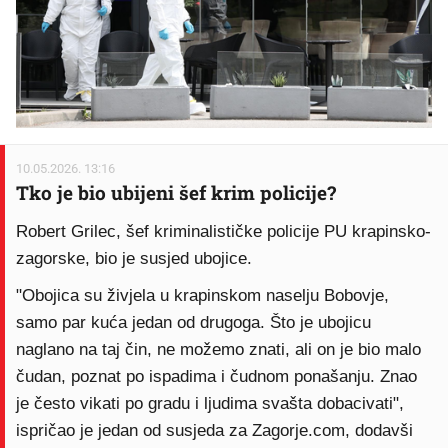
10.05.2026. 13:16
Tko je bio ubijeni šef krim policije?
Robert Grilec, šef kriminalističke policije PU krapinsko-
zagorske, bio je susjed ubojice.
"Obojica su živjela u krapinskom naselju Bobovje,
samo par kuća jedan od drugoga. Što je ubojicu
naglano na taj čin, ne možemo znati, ali on je bio malo
čudan, poznat po ispadima i čudnom ponašanju. Znao
je često vikati po gradu i ljudima svašta dobacivati",
ispričao je jedan od susjeda za Zagorje.com, dodavši