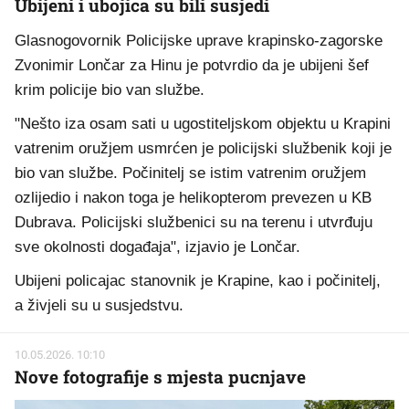
Ubijeni i ubojica su bili susjedi
Glasnogovornik Policijske uprave krapinsko-zagorske
Zvonimir Lončar za Hinu je potvrdio da je ubijeni šef
krim policije bio van službe.
"Nešto iza osam sati u ugostiteljskom objektu u Krapini
vatrenim oružjem usmrćen je policijski službenik koji je
bio van službe. Počinitelj se istim vatrenim oružjem
ozlijedio i nakon toga je helikopterom prevezen u KB
Dubrava. Policijski službenici su na terenu i utvrđuju
sve okolnosti događaja", izjavio je Lončar.
Ubijeni policajac stanovnik je Krapine, kao i počinitelj,
a živjeli su u susjedstvu.
10.05.2026. 10:10
Nove fotografije s mjesta pucnjave