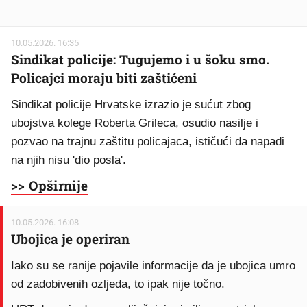
10.05.2026. 16:35
Sindikat policije: Tugujemo i u šoku smo.
Policajci moraju biti zaštićeni
Sindikat policije Hrvatske izrazio je sućut zbog
ubojstva kolege Roberta Grileca, osudio nasilje i
pozvao na trajnu zaštitu policajaca, ističući da napadi
na njih nisu 'dio posla'.
>> Opširnije
10.05.2026. 16:08
Ubojica je operiran
Iako su se ranije pojavile informacije da je ubojica umro
od zadobivenih ozljeda, to ipak nije točno.