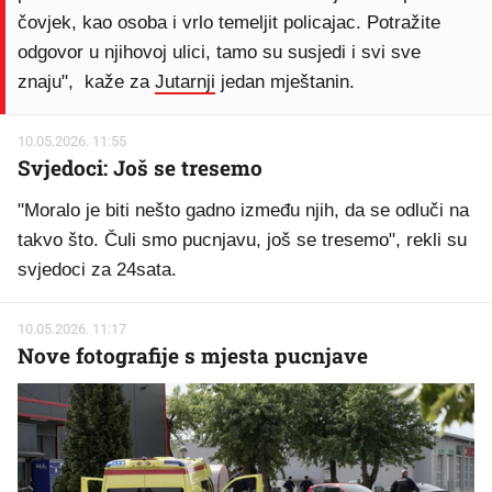
čovjek, kao osoba i vrlo temeljit policajac. Potražite
odgovor u njihovoj ulici, tamo su susjedi i svi sve
znaju", kaže za
Jutarnji
jedan mještanin.
10.05.2026. 11:55
Svjedoci: Još se tresemo
"Moralo je biti nešto gadno između njih, da se odluči na
takvo što. Čuli smo pucnjavu, još se tresemo", rekli su
svjedoci za 24sata.
10.05.2026. 11:17
Nove fotografije s mjesta pucnjave