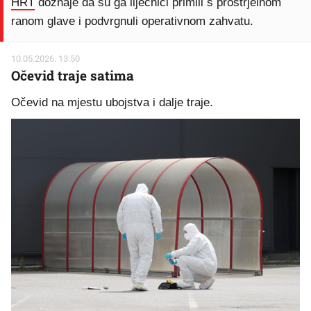
HRT
doznaje da su ga liječnici primili s prostrjelnom
ranom glave i podvrgnuli operativnom zahvatu.
10.05.2026. 13:50
Očevid traje satima
Očevid na mjestu ubojstva i dalje traje.