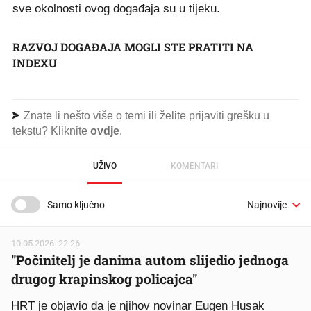
sve okolnosti ovog događaja su u tijeku.
RAZVOJ DOGAĐAJA MOGLI STE PRATITI NA
INDEXU
Znate li nešto više o temi ili želite prijaviti grešku u
tekstu? Kliknite
ovdje
.
UŽIVO
KOMENTARI
Samo ključno
10.05.2026. 22:26
"Počinitelj je danima autom slijedio jednoga
drugog krapinskog policajca"
HRT je objavio da je njihov novinar Eugen Husak