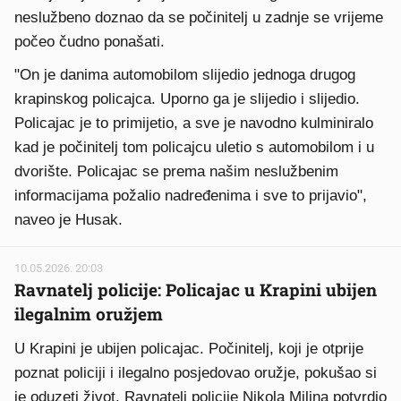
neslužbeno doznao da se počinitelj u zadnje se vrijeme
počeo čudno ponašati.
"On je danima automobilom slijedio jednoga drugog
krapinskog policajca. Uporno ga je slijedio i slijedio.
Policajac je to primijetio, a sve je navodno kulminiralo
kad je počinitelj tom policajcu uletio s automobilom i u
dvorište. Policajac se prema našim neslužbenim
informacijama požalio nadređenima i sve to prijavio",
naveo je Husak.
10.05.2026. 20:03
Ravnatelj policije: Policajac u Krapini ubijen
ilegalnim oružjem
U Krapini je ubijen policajac. Počinitelj, koji je otprije
poznat policiji i ilegalno posjedovao oružje, pokušao si
je oduzeti život. Ravnatelj policije Nikola Milina potvrdio