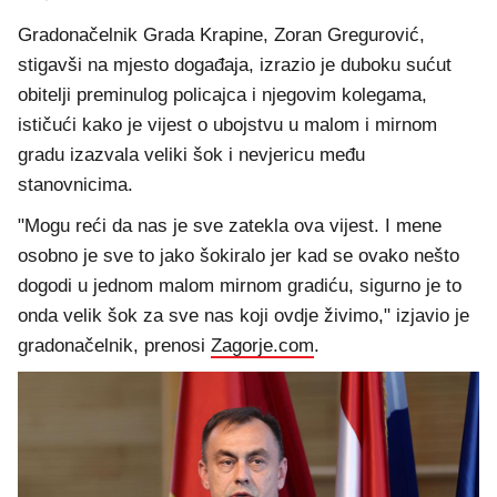
Gradonačelnik Grada Krapine, Zoran Gregurović,
stigavši na mjesto događaja, izrazio je duboku sućut
obitelji preminulog policajca i njegovim kolegama,
ističući kako je vijest o ubojstvu u malom i mirnom
gradu izazvala veliki šok i nevjericu među
stanovnicima.
"Mogu reći da nas je sve zatekla ova vijest. I mene
osobno je sve to jako šokiralo jer kad se ovako nešto
dogodi u jednom malom mirnom gradiću, sigurno je to
onda velik šok za sve nas koji ovdje živimo," izjavio je
gradonačelnik, prenosi
Zagorje.com
.