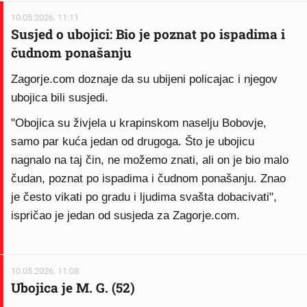
10.05.2026. 11:11
Susjed o ubojici: Bio je poznat po ispadima i
čudnom ponašanju
Zagorje.com doznaje da su ubijeni policajac i njegov
ubojica bili susjedi.
"Obojica su živjela u krapinskom naselju Bobovje,
samo par kuća jedan od drugoga. Što je ubojicu
nagnalo na taj čin, ne možemo znati, ali on je bio malo
čudan, poznat po ispadima i čudnom ponašanju. Znao
je često vikati po gradu i ljudima svašta dobacivati",
ispričao je jedan od susjeda za Zagorje.com.
10.05.2026. 11:08
Ubojica je M. G. (52)