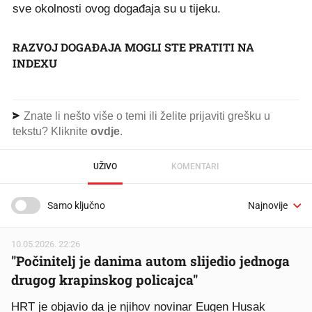
sve okolnosti ovog događaja su u tijeku.
RAZVOJ DOGAĐAJA MOGLI STE PRATITI NA
INDEXU
Znate li nešto više o temi ili želite prijaviti grešku u
tekstu? Kliknite
ovdje
.
UŽIVO
KOMENTARI
Samo ključno
10.05.2026. 22:26
"Počinitelj je danima autom slijedio jednoga
drugog krapinskog policajca"
HRT je objavio da je njihov novinar Eugen Husak