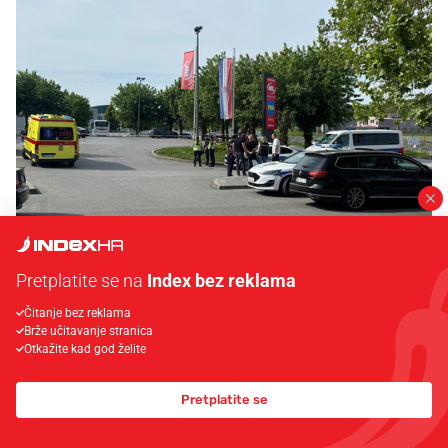
Pretplatite se na
Index bez reklama
Čitanje bez reklama
Brže učitavanje stranica
Otkažite kad god želite
Pretplatite se