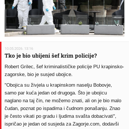
10.05.2026. 13:16
Tko je bio ubijeni šef krim policije?
Robert Grilec, šef kriminalističke policije PU krapinsko-
zagorske, bio je susjed ubojice.
"Obojica su živjela u krapinskom naselju Bobovje,
samo par kuća jedan od drugoga. Što je ubojicu
naglano na taj čin, ne možemo znati, ali on je bio malo
čudan, poznat po ispadima i čudnom ponašanju. Znao
je često vikati po gradu i ljudima svašta dobacivati",
ispričao je jedan od susjeda za Zagorje.com, dodavši