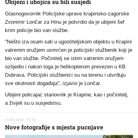
Ubijeni i ubojica su bili susjedi
Glasnogovornik Policijske uprave krapinsko-zagorske
Zvonimir Lončar za Hinu je potvrdio da je ubijeni šef
krim policije bio van službe.
"Nešto iza osam sati u ugostiteljskom objektu u Krapini
vatrenim oružjem usmrćen je policijski službenik koji je
bio van službe. Počinitelj se istim vatrenim oružjem
ozlijedio i nakon toga je helikopterom prevezen u KB
Dubrava. Policijski službenici su na terenu i utvrđuju
sve okolnosti događaja", izjavio je Lončar.
Ubijeni policajac stanovnik je Krapine, kao i počinitelj,
a živjeli su u susjedstvu.
10.05.2026. 10:10
Nove fotografije s mjesta pucnjave