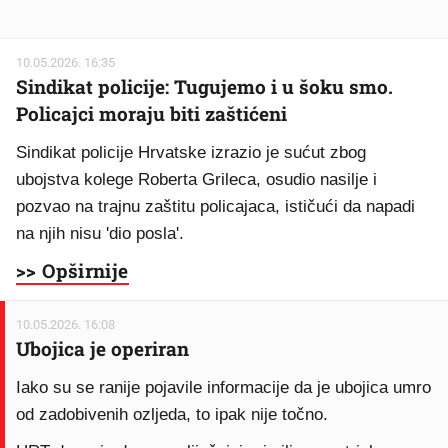
10.05.2026. 16:35
Sindikat policije: Tugujemo i u šoku smo.
Policajci moraju biti zaštićeni
Sindikat policije Hrvatske izrazio je sućut zbog
ubojstva kolege Roberta Grileca, osudio nasilje i
pozvao na trajnu zaštitu policajaca, ističući da napadi
na njih nisu 'dio posla'.
>> Opširnije
10.05.2026. 16:08
Ubojica je operiran
Iako su se ranije pojavile informacije da je ubojica umro
od zadobivenih ozljeda, to ipak nije točno.