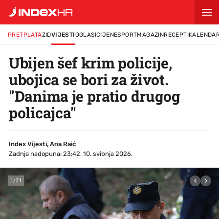
PRETPLATA
ZID
VIJESTI
OGLASI
CIJENE
SPORT
MAGAZIN
RECEPTI
KALENDA
Ubijen šef krim policije,
ubojica se bori za život.
"Danima je pratio drugog
policajca"
Index Vijesti, Ana Raić
Zadnja nadopuna: 23:42, 10. svibnja 2026.
1
/
21