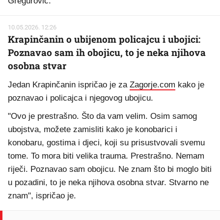
Gregurović.
10.05.2026. 12:26
Krapinčanin o ubijenom policajcu i ubojici:
Poznavao sam ih obojicu, to je neka njihova
osobna stvar
Jedan Krapinčanin ispričao je za
Zagorje.com
kako je
poznavao i policajca i njegovog ubojicu.
"Ovo je prestrašno. Što da vam velim. Osim samog
ubojstva, možete zamisliti kako je konobarici i
konobaru, gostima i djeci, koji su prisustvovali svemu
tome. To mora biti velika trauma. Prestrašno. Nemam
riječi. Poznavao sam obojicu. Ne znam što bi moglo biti
u pozadini, to je neka njihova osobna stvar. Stvarno ne
znam", ispričao je.