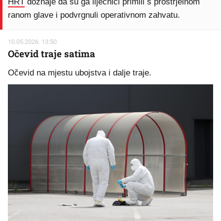
HRT
doznaje da su ga liječnici primili s prostrjelnom
ranom glave i podvrgnuli operativnom zahvatu.
10.05.2026. 13:50
Očevid traje satima
Očevid na mjestu ubojstva i dalje traje.