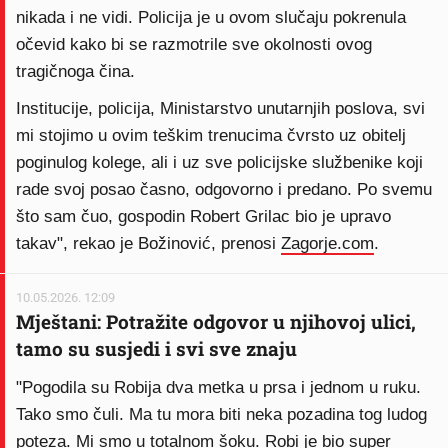
nikada i ne vidi. Policija je u ovom slučaju pokrenula
očevid kako bi se razmotrile sve okolnosti ovog
tragičnoga čina.
Institucije, policija, Ministarstvo unutarnjih poslova, svi
mi stojimo u ovim teškim trenucima čvrsto uz obitelj
poginulog kolege, ali i uz sve policijske službenike koji
rade svoj posao časno, odgovorno i predano. Po svemu
što sam čuo, gospodin Robert Grilac bio je upravo
takav", rekao je Božinović, prenosi
Zagorje.com
.
10.05.2026. 12:09
Mještani: Potražite odgovor u njihovoj ulici,
tamo su susjedi i svi sve znaju
"Pogodila su Robija dva metka u prsa i jednom u ruku.
Tako smo čuli. Ma tu mora biti neka pozadina tog ludog
poteza. Mi smo u totalnom šoku. Robi je bio super