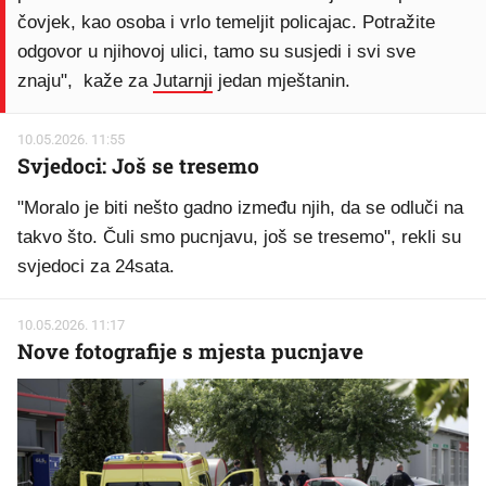
čovjek, kao osoba i vrlo temeljit policajac. Potražite
odgovor u njihovoj ulici, tamo su susjedi i svi sve
znaju", kaže za
Jutarnji
jedan mještanin.
10.05.2026. 11:55
Svjedoci: Još se tresemo
"Moralo je biti nešto gadno između njih, da se odluči na
takvo što. Čuli smo pucnjavu, još se tresemo", rekli su
svjedoci za 24sata.
10.05.2026. 11:17
Nove fotografije s mjesta pucnjave