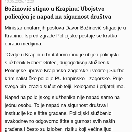
10.05.2026. 12:23
Božinović stigao u Krapinu: Ubojstvo
policajca je napad na sigurnost društva
Ministar unutarnjih poslova Davor Božinović stigao je u
Krapinu. Ispred zgrade Policijske postaje se kratko
obratio medijima.
"Ovdje u Krapini u brutalnom činu je ubijen policijski
službenik Robert Grilec, dugogodišnji službenik
Policijske uprave Krapinsko-zagorske i voditelj Službe
kriminalističke policije PU krapinsko - zagorske. Prije
svega bih izrazio sućut obitelji, kolegama i prijateljima.
Napad na policijskog službenika nije napad samo na
jednu osobu. To je napad na sigurnost društva i
institucije koje štite građane. Policijski službenici
svakodnevno odgovorno štite sigurnost svih naših
građana i često su izloženi riziku koji većina ljudi