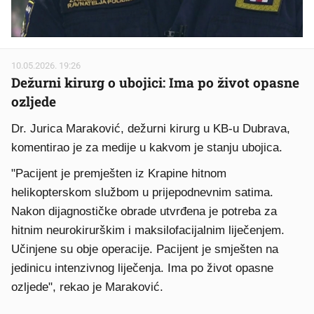
10.05.2026. 19:26
Dežurni kirurg o ubojici: Ima po život opasne
ozljede
Dr. Jurica Maraković, dežurni kirurg u KB-u Dubrava,
komentirao je za medije u kakvom je stanju ubojica.
"Pacijent je premješten iz Krapine hitnom
helikopterskom službom u prijepodnevnim satima.
Nakon dijagnostičke obrade utvrđena je potreba za
hitnim neurokirurškim i maksilofacijalnim liječenjem.
Učinjene su obje operacije. Pacijent je smješten na
jedinicu intenzivnog liječenja. Ima po život opasne
ozljede", rekao je Maraković.