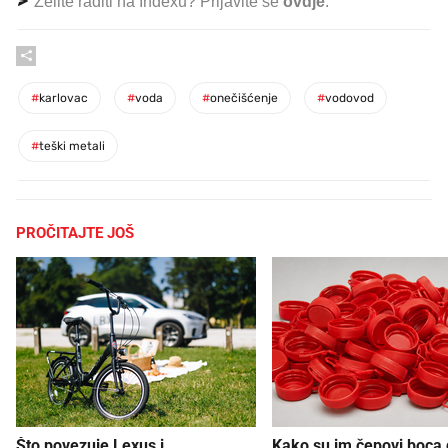
Želite raditi na Indexu? Prijavite se
ovdje
.
#
karlovac
#
voda
#
onečišćenje
#
vodovod
#
teški metali
PROČITAJTE JOŠ
Što povezuje Lexus i
Kako su im čepovi boca d