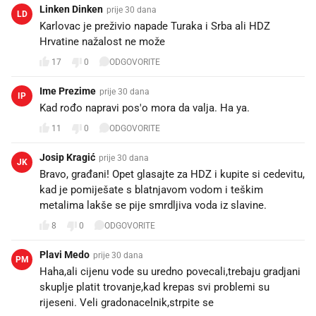
Linken Dinken
prije 30 dana
LD
Karlovac je preživio napade Turaka i Srba ali HDZ
Hrvatine nažalost ne može
17
0
ODGOVORITE
Ime Prezime
prije 30 dana
IP
Kad rođo napravi pos'o mora da valja. Ha ya.
11
0
ODGOVORITE
Josip Kragić
prije 30 dana
JK
Bravo, građani! Opet glasajte za HDZ i kupite si cedevitu,
kad je pomiješate s blatnjavom vodom i teškim
metalima lakše se pije smrdljiva voda iz slavine.
8
0
ODGOVORITE
Plavi Medo
prije 30 dana
PM
Haha,ali cijenu vode su uredno povecali,trebaju gradjani
skuplje platit trovanje,kad krepas svi problemi su
rijeseni. Veli gradonacelnik,strpite se😂😂