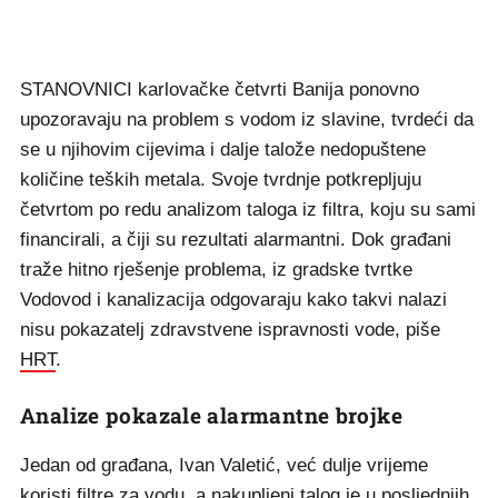
STANOVNICI karlovačke četvrti Banija ponovno
upozoravaju na problem s vodom iz slavine, tvrdeći da
se u njihovim cijevima i dalje talože nedopuštene
količine teških metala. Svoje tvrdnje potkrepljuju
četvrtom po redu analizom taloga iz filtra, koju su sami
financirali, a čiji su rezultati alarmantni. Dok građani
traže hitno rješenje problema, iz gradske tvrtke
Vodovod i kanalizacija odgovaraju kako takvi nalazi
nisu pokazatelj zdravstvene ispravnosti vode, piše
HRT
.
Analize pokazale alarmantne brojke
Jedan od građana, Ivan Valetić, već dulje vrijeme
koristi filtre za vodu, a nakupljeni talog je u posljednjih