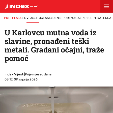
PRETPLATA
ZID
VIJESTI
OGLASI
CIJENE
SPORT
MAGAZIN
RECEPTI
KALENDA
U Karlovcu mutna voda iz
slavine, pronađeni teški
metali. Građani očajni, traže
pomoć
Index Vijesti
|
Prije mjesec dana
08:17, 09. srpnja 2026.