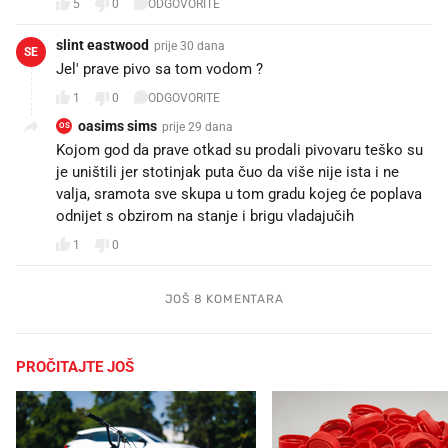
5
0
ODGOVORITE
slint eastwood
prije 30 dana
SE
Jel' prave pivo sa tom vodom ?
1
0
ODGOVORITE
oasims sims
prije 29 dana
OS
Kojom god da prave otkad su prodali pivovaru teško su
je uništili jer stotinjak puta čuo da više nije ista i ne
valja, sramota sve skupa u tom gradu kojeg će poplava
odnijet s obzirom na stanje i brigu vladajučih
1
0
JOŠ 8 KOMENTARA
PROČITAJTE JOŠ