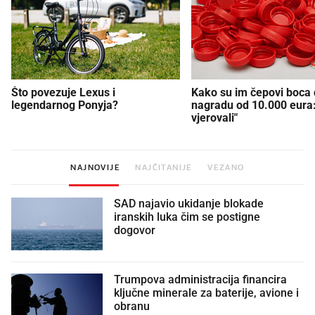
Što povezuje Lexus i
Kako su im čepovi boca d
legendarnog Ponyja?
nagradu od 10.000 eura
vjerovali"
NAJNOVIJE
NAJČITANIJE
VEZANO
SAD najavio ukidanje blokade
iranskih luka čim se postigne
dogovor
Trumpova administracija financira
ključne minerale za baterije, avione i
obranu