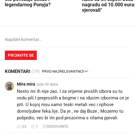
legendarnog Ponyja?
nagradu od 10.000 eura
vjerovali"
PRIJAVITE SE
KOMENTARI
(19)
Mira mira
prije 30 dana
Nesto mi ih nije zao. I za vrijeme proslih izbora su tu
vodu pili.I preproslih a bogme i na iducim izborima ce je
piti. U kojoj nisu samo teski metali vec i njihove
domoljubne feka.lije. Da je , ne daj Boze , Mozemo tu
pobjedio, vec bi im pod prozorima s vilama pjevali.
23
1
ODGOVORITE