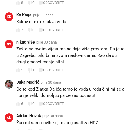
8
0
ODGOVORITE
Ko Koga
prije 30 dana
KK
Kakav direktor takva voda
7
0
ODGOVORITE
nikad više
prije 30 dana
NV
Zašto se ovoim vijestima ne daje više prostora. Da je to
u Zagrebu, bilo bi na svom naslovnicama. Kao da su
drugi gradovi manje bitni
5
1
ODGOVORITE
Đuka Modrić
prije 30 dana
Odite kod Zlatka Dalića tamo je voda u redu čini mi se a
i on je veliki domoljub pa će vas počastiti
6
0
ODGOVORITE
Adrian Novak
prije 30 dana
AN
Žao mi samo ovih koji nisu glasali za HDZ...