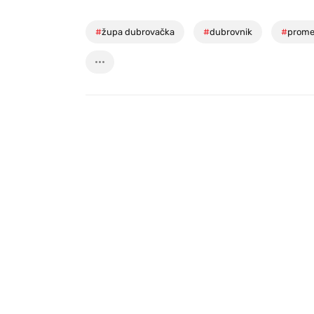
#
župa dubrovačka
#
dubrovnik
#
prome