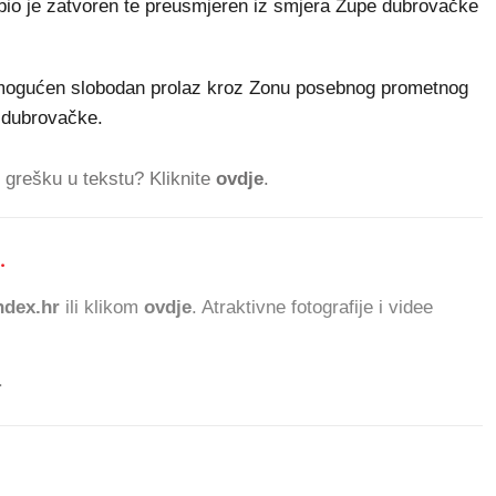
bio je zatvoren te preusmjeren iz smjera Župe dubrovačke
mogućen slobodan prolaz kroz Zonu posebnog prometnog
 dubrovačke.
ti grešku u tekstu? Kliknite
ovdje
.
.
291.516 ČITATELJA DA
dex.hr
ili klikom
ovdje
. Atraktivne fotografije i videe
.