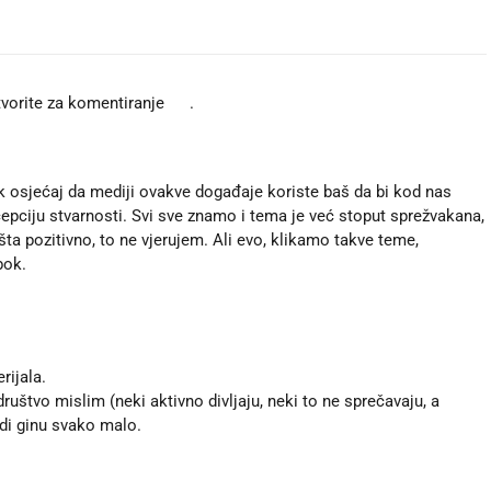
tvorite za komentiranje 👍.
k osjećaj da mediji ovakve događaje koriste baš da bi kod nas
cepciju stvarnosti. Svi sve znamo i tema je već stoput sprežvakana,
ta pozitivno, to ne vjerujem. Ali evo, klikamo takve teme,
bok.
rijala.
društvo mislim (neki aktivno divljaju, neki to ne sprečavaju, a
udi ginu svako malo.