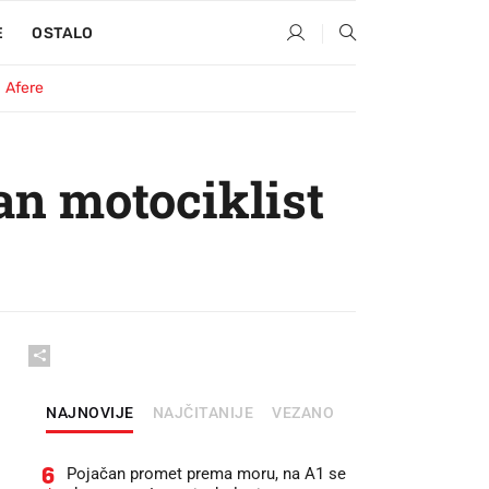
E
OSTALO
Afere
an motociklist
NAJNOVIJE
NAJČITANIJE
VEZANO
6
Pojačan promet prema moru, na A1 se