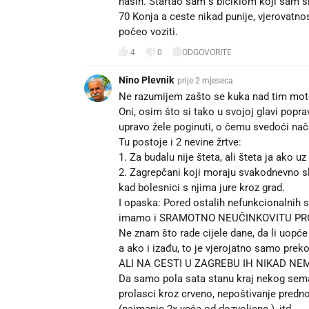
naših. Startao sam s biciklom koji sam si
70 Konja a ceste nikad punije, vjerovatno
počeo voziti.
4
0
ODGOVORITE
Nino Plevnik
prije 2 mjeseca
Ne razumijem zašto se kuka nad tim mot
Oni, osim što si tako u svojoj glavi popr
upravo žele poginuti, o čemu svedoći nač
Tu postoje i 2 nevine žrtve:
1. Za budalu nije šteta, ali šteta ja ako u
2. Zagrepčani koji moraju svakodnevno s
kad bolesnici s njima jure kroz grad.
I opaska: Pored ostalih nefunkcionalnih sl
imamo i SRAMOTNO NEUČINKOVITU PRO
Ne znam što rade cijele dane, da li uopće 
a ako i izađu, to je vjerojatno samo preko
ALI NA CESTI U ZAGREBU IH NIKAD NEMA
Da samo pola sata stanu kraj nekog semafo
prolasci kroz crveno, nepoštivanje predno