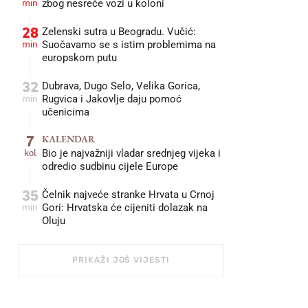
min
zbog nesreće vozi u koloni
28
Zelenski sutra u Beogradu. Vučić:
min
Suočavamo se s istim problemima na
europskom putu
32
Dubrava, Dugo Selo, Velika Gorica,
min
Rugvica i Jakovlje daju pomoć
učenicima
7
KALENDAR
kol
Bio je najvažniji vladar srednjeg vijeka i
odredio sudbinu cijele Europe
35
Čelnik najveće stranke Hrvata u Crnoj
min
Gori: Hrvatska će cijeniti dolazak na
Oluju
PRIKAŽI JOŠ VIJESTI