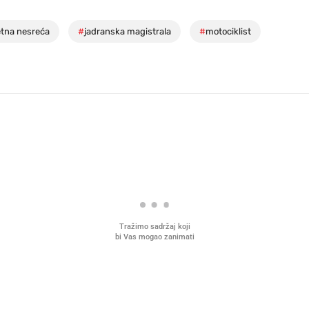
tna nesreća
#
jadranska magistrala
#
motociklist
Tražimo sadržaj koji
bi Vas mogao zanimati