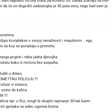
 sam napravio od dva stara, pa kolibrić itd. Danas startaju sa min
st da će se dogoditi saibraćajka je 50 puta veća, nego kad sam ja
oristima.
avljaju komplekse o svojoj nevažnosti i majušnom... egu,
in na koji se ponašaju u prometu.
z njega pogine i neka jadna djevojka
lušatu buku iz motora bez auspuha,
užbi u državi,
METTNU POLICIJU !!!
izlaze iz stanice,
 ceste do kafića.
 !!!
ra npr. u Ilici, mogli bi skupiti najmanje 30-tak kazni:
sti pješaka na zebri, ogrmna brzina