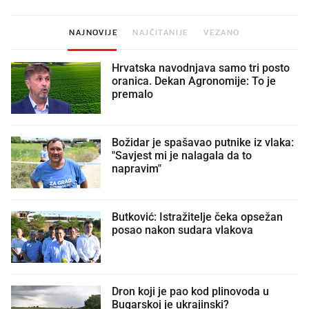
NAJNOVIJE
NAJČITANIJE
VEZANO
Hrvatska navodnjava samo tri posto
oranica. Dekan Agronomije: To je
premalo
Božidar je spašavao putnike iz vlaka:
"Savjest mi je nalagala da to
napravim"
Butković: Istražitelje čeka opsežan
posao nakon sudara vlakova
Dron koji je pao kod plinovoda u
Bugarskoj je ukrajinski?