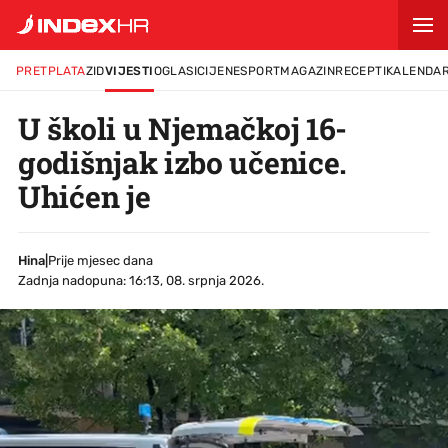
PRETPLATA
ZID
VIJESTI
OGLASI
CIJENE
SPORT
MAGAZIN
RECEPTI
KALENDA
U školi u Njemačkoj 16-
godišnjak izbo učenice.
Uhićen je
Hina
|
Prije mjesec dana
Zadnja nadopuna: 16:13, 08. srpnja 2026.