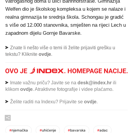
vatrogasnog doma u ulici Bahnhofstraße. Gimnazija
Welfen dio je školskog kompleksa u kojem se nalaze i
realna gimnazija te srednja škola. Schongau je gradić
s više od 12.000 stanovnika, smješten na rijeci Lech u
zapadnom dijelu Gornje Bavarske.
Znate li nešto više o temi ili želite prijaviti grešku u
tekstu? Kliknite
ovdje
.
Imate važnu priču? Javite se na
desk@index.hr
ili
klikom
ovdje
. Atraktivne fotografije i videe plaćamo.
Želite raditi na Indexu? Prijavite se
ovdje
.
#
njemačka
#
uhićenje
#
bavarska
#
adac