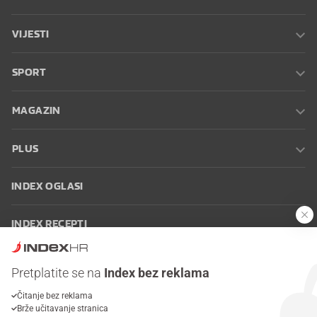
VIJESTI
SPORT
MAGAZIN
PLUS
INDEX OGLASI
INDEX RECEPTI
INFO
Pretplatite se na
Index bez reklama
Čitanje bez reklama
Oglašavanje
Zaposli se na Indexu
Kontakt
Impressum
Uvjeti
Brže učitavanje stranica
korištenja
Postavke kolačića