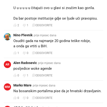
U u u u u u čitajući ovo u glavi si zvučim kao gorila.
Da bar postoje institucije gdje se ljude uči pravopisu.
2
1
ODGOVORITE
Nino Plevnik
prije mjesec dana
Osuditi gada na najmanje 20 godina teške robije,
a onda ga vrtiti u BiH.
1
0
ODGOVORITE
Alen Radosevic
prije mjesec dana
AR
posljedice woke agende
0
1
ODGOVORITE
Marko Mare
prije mjesec dana
MM
Na bosanskim portalima pise da je hrvatski drzavljanin.
0
0
ODGOVORITE