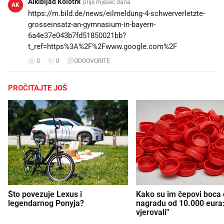
Alkibijad Kolotrk
prije mjesec dana
AK
https://m.bild.de/news/eilmeldung-4-schwerverletzte-
grosseinsatz-an-gymnasium-in-bayern-
6a4e37e043b7fd51850021bb?
t_ref=https%3A%2F%2Fwww.google.com%2F
0
0
ODGOVORITE
PROČITAJTE JOŠ
Što povezuje Lexus i
Kako su im čepovi boca d
legendarnog Ponyja?
nagradu od 10.000 eura
vjerovali"