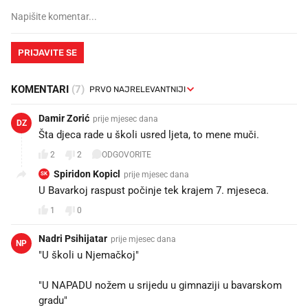
PRIJAVITE SE
KOMENTARI
(7)
Damir Zorić
prije mjesec dana
DZ
Šta djeca rade u školi usred ljeta, to mene muči.
2
2
ODGOVORITE
Spiridon Kopicl
prije mjesec dana
SK
U Bavarkoj raspust počinje tek krajem 7. mjeseca.
1
0
Nadri Psihijatar
prije mjesec dana
NP
"U školi u Njemačkoj"
"U NAPADU nožem u srijedu u gimnaziji u bavarskom
gradu"