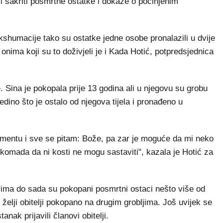
 sakriti posmrtne ostatke i dokaze o počinjenim
ekshumacije tako su ostatke jedne osobe pronalazili u dvije
onima koji su to doživjeli je i Kada Hotić, potpredsjednica
. Sina je pokopala prije 13 godina ali u njegovu su grobu
 jedino što je ostalo od njegova tijela i pronađeno u
entu i sve se pitam: Bože, pa zar je moguće da mi neko
skomada da ni kosti ne mogu sastaviti", kazala je Hotić za
ma do sada su pokopani posmrtni ostaci nešto više od
želji obitelji pokopano na drugim grobljima. Još uvijek se
nak prijavili članovi obitelji.