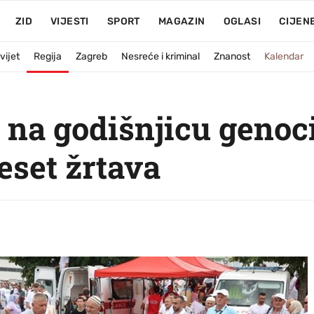
ZID
VIJESTI
SPORT
MAGAZIN
OGLASI
CIJEN
vijet
Regija
Zagreb
Nesreće i kriminal
Znanost
Kalendar
 na godišnjicu genoci
eset žrtava