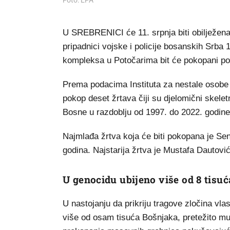
Foto: EPA
U SREBRENICI će 11. srpnja biti obilježena 
pripadnici vojske i policije bosanskih Srba
kompleksa u Potočarima bit će pokopani pos
Prema podacima Instituta za nestale osobe 
pokop deset žrtava čiji su djelomični skel
Bosne u razdoblju od 1997. do 2022. godine
Najmlađa žrtva koja će biti pokopana je Se
godina. Najstarija žrtva je Mustafa Dautovi
U genocidu ubijeno više od 8 tisu
U nastojanju da prikriju tragove zločina vl
više od osam tisuća Bošnjaka, pretežito mu