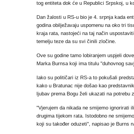
tog entiteta dok će u Republici Srpskoj, u ko
Dan žalosti u RS-u bio je 4. srpnja kada en
godina obilježavaju uspomenu na oko tri tis
kraja rata, nastojeći na taj način uspostav
temelju teze da su svi činili zločine.
Ove su godine tamo lobiranjem uspjeli dove
Marka Burnsa koji ima titulu "duhovnog sa
Iako su političari iz RS-a to pokušali predst
kako u Bratunac nije došao kao predstavnik
ljubav prema Bogu želi ukazati na potrebu
"Vjerujem da nikada ne smijemo ignorirati i
drugima tijekom rata. Istodobno ne smijemo i
koji su također oduzeti", napisao je Burns 