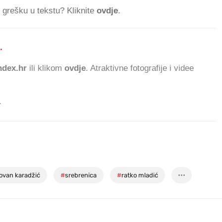
ti grešku u tekstu? Kliknite
ovdje
.
.
104.976 ČITATEL
dex.hr
ili klikom
ovdje
. Atraktivne fotografije i videe
.
ovan karadžić
#
srebrenica
#
ratko mladić