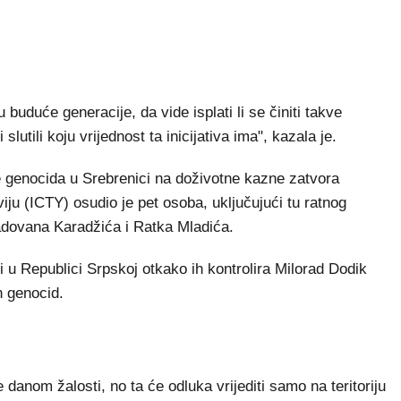
uduće generacije, da vide isplati li se činiti takve
 slutili koju vrijednost ta inicijativa ima", kazala je.
e genocida u Srebrenici na doživotne kazne zatvora
ju (ICTY) osudio je pet osoba, uključujući tu ratnog
Radovana Karadžića i Ratka Mladića.
 u Republici Srpskoj otkako ih kontrolira Milorad Dodik
n genocid.
 danom žalosti, no ta će odluka vrijediti samo na teritoriju