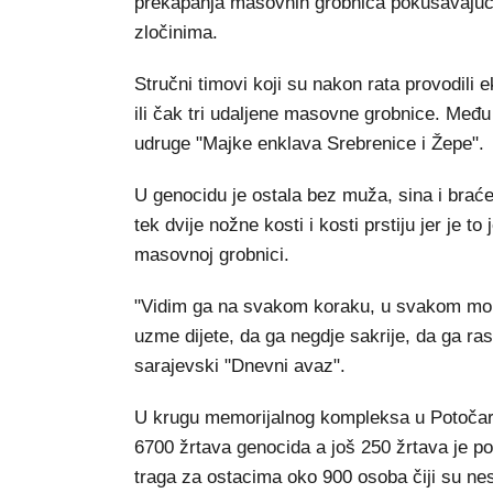
prekapanja masovnih grobnica pokušavajući
zločinima.
Stručni timovi koji su nakon rata provodili 
ili čak tri udaljene masovne grobnice. Među 
udruge "Majke enklava Srebrenice i Žepe".
U genocidu je ostala bez muža, sina i braće
tek dvije nožne kosti i kosti prstiju jer je to
masovnoj grobnici.
"Vidim ga na svakom koraku, u svakom mom
uzme dijete, da ga negdje sakrije, da ga ra
sarajevski "Dnevni avaz".
U krugu memorijalnog kompleksa u Potočari
6700 žrtava genocida a još 250 žrtava je po 
traga za ostacima oko 900 osoba čiji su nesta