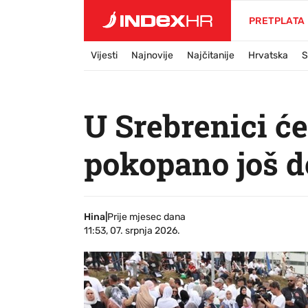
PRETPLATA
Vijesti
Najnovije
Najčitanije
Hrvatska
S
U Srebrenici će
pokopano još d
Hina
|
Prije mjesec dana
11:53, 07. srpnja 2026.