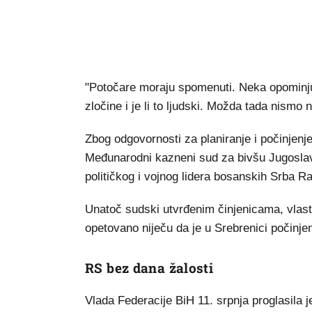
"Potočare moraju spomenuti. Neka opominju b
zločine i je li to ljudski. Možda tada nismo ni
Zbog odgovornosti za planiranje i počinjenj
Međunarodni kazneni sud za bivšu Jugoslavi
političkog i vojnog lidera bosanskih Srba 
Unatoč sudski utvrđenim činjenicama, vlasti
opetovano niječu da je u Srebrenici počinje
RS bez dana žalosti
Vlada Federacije BiH 11. srpnja proglasila je