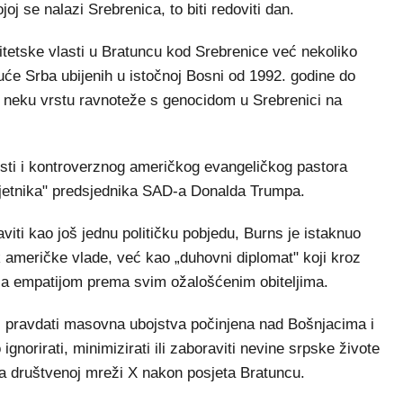
joj se nalazi Srebrenica, to biti redoviti dan.
titetske vlasti u Bratuncu kod Srebrenice već nekoliko
uće Srba ubijenih u istočnoj Bosni od 1992. godine do
iti neku vrstu ravnoteže s genocidom u Srebrenici na
sti i kontroverznog američkog evangeličkog pastora
vjetnika" predsjednika SAD-a Donalda Trumpa.
aviti kao još jednu političku pobjedu, Burns je istaknuo
 američke vlade, već kao „duhovni diplomat" koji kroz
 za empatijom prema svim ožalošćenim obiteljima.
li pravdati masovna ubojstva počinjena nad Bošnjacima i
gnorirati, minimizirati ili zaboraviti nevine srpske živote
na društvenoj mreži X nakon posjeta Bratuncu.