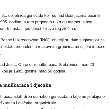
31. obljetnica genocida koji su nad Bošnjacima počinili
 1995. godine, a tom prigodom u krugu memorijalnog
mrtni ostaci još deset žrtava tog zločina.
Bosne i Hercegovine (INO), obitelji su dale suglasnost za
etni ostaci pronađeni u masovnim grobnicama diljem istočne
.
nad Jusić. On je u trenutku pada Srebrenice imao 20
ć koji je 1995. godine imao 56 godina.
ća muškaraca i dječaka
asti bosanskih Srba su nakon genocida, u kojemu je ubijeno
škaraca i dječaka, organizirale