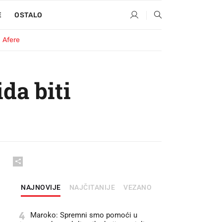
E
OSTALO
Afere
da biti
NAJNOVIJE
NAJČITANIJE
VEZANO
4
Maroko: Spremni smo pomoći u