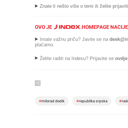
Znate li nešto više o temi ili želite prijavi
OVO JE
.
HOMEPAGE NACIJE
Imate važnu priču? Javite se na
desk@in
plaćamo.
Želite raditi na Indexu? Prijavite se
ovdje
#
milorad dodik
#
republika srpska
#
rad