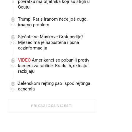
h
povratku maloljetnika koji su stigli u
Ceutu
6
Trump: Rat s Iranom neće još dugo,
kol
imamo problem
6
Sjećate se Muskove Grokipedije?
kol
Mjesecima je napuštena i puna
dezinformacija
6
VIDEO
Amerikanci se pobunili protiv
kol
kamera za tablice. Kradu ih, skidaju i
razbijaju
6
Zelenskom rejting pao ispod rejtinga
kol
generala
PRIKAŽI JOŠ VIJESTI