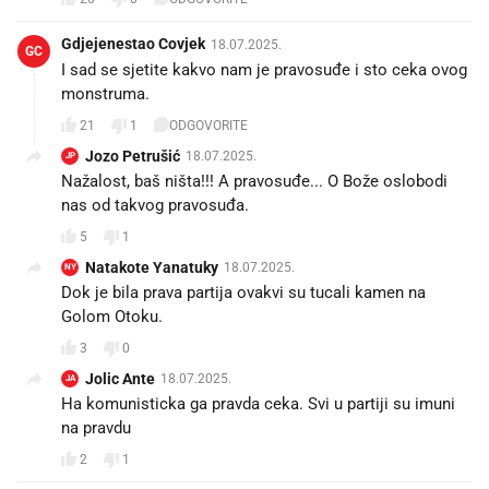
Gdjejenestao Covjek
18.07.2025.
GC
I sad se sjetite kakvo nam je pravosuđe i sto ceka ovog
monstruma.
21
1
ODGOVORITE
Jozo Petrušić
18.07.2025.
JP
Nažalost, baš ništa!!! A pravosuđe... O Bože oslobodi
nas od takvog pravosuđa.
5
1
Natakote Yanatuky
18.07.2025.
NY
Dok je bila prava partija ovakvi su tucali kamen na
Golom Otoku.
3
0
Jolic Ante
18.07.2025.
JA
Ha komunisticka ga pravda ceka. Svi u partiji su imuni
na pravdu🤮
2
1