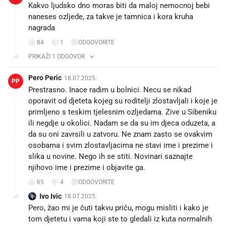
Kakvo ljudsko dno moras biti da maloj nemocnoj bebi
naneses ozljede, za takve je tamnica i kora kruha
nagrada
84
1
ODGOVORITE
PRIKAŽI 1 ODGOVOR
Pero Peric
18.07.2025.
PP
Prestrasno. Inace radim u bolnici. Necu se nikad
oporavit od djeteta kojeg su roditelji zlostavljali i koje je
primljeno s teskim tjelesnim ozljedama. Zive u Sibeniku
ili negdje u okolici. Nadam se da su im djeca oduzeta, a
da su oni zavrsili u zatvoru. Ne znam zasto se ovakvim
osobama i svim zlostavljacima ne stavi ime i prezime i
slika u novine. Nego ih se stiti. Novinari saznajte
njihovo ime i prezime i objavite ga.
65
4
ODGOVORITE
Ivo Ivic
18.07.2025.
Pero, žao mi je čuti takvu priču, mogu misliti i kako je
tom djetetu i vama koji ste to gledali iz kuta normalnih