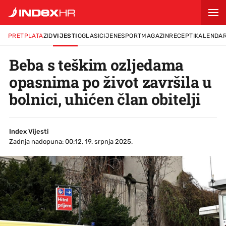
PRETPLATA
ZID
VIJESTI
OGLASI
CIJENE
SPORT
MAGAZIN
RECEPTI
KALENDA
Beba s teškim ozljedama
opasnima po život završila u
bolnici, uhićen član obitelji
Index Vijesti
Zadnja nadopuna: 00:12, 19. srpnja 2025.