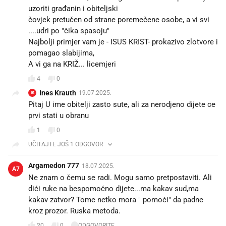
uzoriti građanin i obiteljski
čovjek pretučen od strane poremečene osobe, a vi svi
....udri po "čika spasoju"
Najbolji primjer vam je - ISUS KRIST- prokazivo zlotvore i
pomagao slabijima,
A vi ga na KRIŽ... licemjeri
4
0
Ines Krauth
19.07.2025.
IK
Pitaj U ime obitelji zasto sute, ali za nerodjeno dijete ce
prvi stati u obranu
1
0
UČITAJTE JOŠ 1 ODGOVOR
Argamedon 777
18.07.2025.
A7
Ne znam o čemu se radi. Mogu samo pretpostaviti. Ali
dići ruke na bespomoćno dijete...ma kakav sud,ma
kakav zatvor? Tome netko mora " pomoći" da padne
kroz prozor. Ruska metoda.
20
0
ODGOVORITE