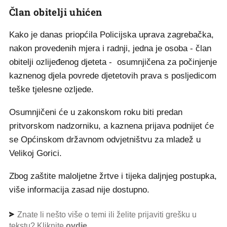
Član obitelji uhićen
Kako je danas priopćila Policijska uprava zagrebačka,
nakon provedenih mjera i radnji, jedna je osoba - član
obitelji ozlijeđenog djeteta - osumnjičena za počinjenje
kaznenog djela povrede djetetovih prava s posljedicom
teške tjelesne ozljede.
Osumnjičeni će u zakonskom roku biti predan
pritvorskom nadzorniku, a kaznena prijava podnijet će
se Općinskom državnom odvjetništvu za mladež u
Velikoj Gorici.
Zbog zaštite maloljetne žrtve i tijeka daljnjeg postupka,
više informacija zasad nije dostupno.
Znate li nešto više o temi ili želite prijaviti grešku u
tekstu? Kliknite
ovdje
.