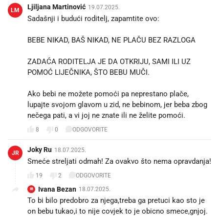
Ljiljana Martinović
19.07.2025.
LM
Sadašnji i budući roditelj, zapamtite ovo:
BEBE NIKAD, BAŠ NIKAD, NE PLAČU BEZ RAZLOGA
ZADAĆA RODITELJA JE DA OTKRIJU, SAMI ILI UZ
POMOĆ LIJEČNIKA, ŠTO BEBU MUČI.
Ako bebi ne možete pomoći pa neprestano plače,
lupajte svojom glavom u zid, ne bebinom, jer beba zbog
nečega pati, a vi joj ne znate ili ne želite pomoći.
8
0
ODGOVORITE
Joky Ru
18.07.2025.
JR
Smeće streljati odmah! Za ovakvo što nema opravdanja!
19
2
ODGOVORITE
Ivana Bezan
18.07.2025.
IB
To bi bilo predobro za njega,treba ga pretuci kao sto je
on bebu tukao,i to nije covjek to je obicno smece,gnjoj.