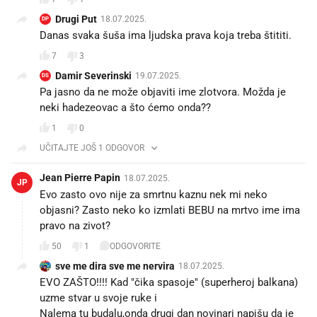
Drugi Put
18.07.2025.
DP
Danas svaka šuša ima ljudska prava koja treba štititi.
7
3
Damir Severinski
19.07.2025.
DS
Pa jasno da ne može objaviti ime zlotvora. Možda je
neki hadezeovac a što ćemo onda??
1
0
UČITAJTE JOŠ 1 ODGOVOR
Jean Pierre Papin
18.07.2025.
JP
Evo zasto ovo nije za smrtnu kaznu nek mi neko
objasni? Zasto neko ko izmlati BEBU na mrtvo ime ima
pravo na zivot?
50
1
ODGOVORITE
sve me dira sve me nervira
18.07.2025.
EVO ZAŠTO!!!! Kad "čika spasoje" (superheroj balkana)
uzme stvar u svoje ruke i
Nalema tu budalu,onda drugi dan novinari napišu da je