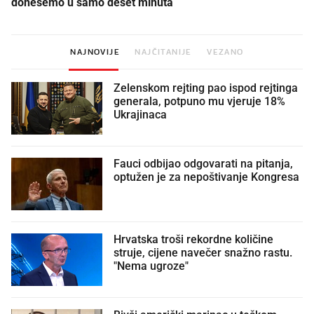
donesemo u samo deset minuta
NAJNOVIJE
NAJČITANIJE
VEZANO
Zelenskom rejting pao ispod rejtinga
generala, potpuno mu vjeruje 18%
Ukrajinaca
Fauci odbijao odgovarati na pitanja,
optužen je za nepoštivanje Kongresa
Hrvatska troši rekordne količine
struje, cijene navečer snažno rastu.
"Nema ugroze"