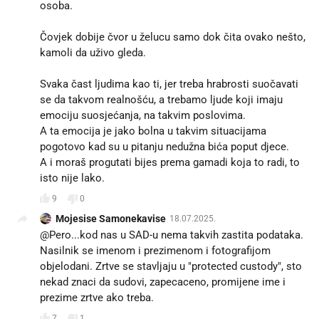
osoba.
Čovjek dobije čvor u želucu samo dok čita ovako nešto,
kamoli da uživo gleda.
Svaka čast ljudima kao ti, jer treba hrabrosti suočavati
se da takvom realnošću, a trebamo ljude koji imaju
emociju suosjećanja, na takvim poslovima.
A ta emocija je jako bolna u takvim situacijama
pogotovo kad su u pitanju nedužna bića poput djece.
A i moraš progutati bijes prema gamadi koja to radi, to
isto nije lako.
9
0
Mojesise Samonekavise
18.07.2025.
@Pero...kod nas u SAD-u nema takvih zastita podataka.
Nasilnik se imenom i prezimenom i fotografijom
objelodani. Zrtve se stavljaju u "protected custody", sto
nekad znaci da sudovi, zapecaceno, promijene ime i
prezime zrtve ako treba.
7
1