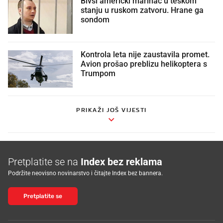
Bivši američki marinac u teškom
stanju u ruskom zatvoru. Hrane ga
sondom
Kontrola leta nije zaustavila promet.
Avion prošao preblizu helikoptera s
Trumpom
PRIKAŽI JOŠ VIJESTI
Pretplatite se na
Index bez reklama
Podržite neovisno novinarstvo i čitajte Index bez bannera.
Pretplatite se