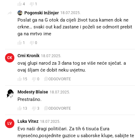
4
1
Pogonski Inžinjer
18.07.2025.
Poslat ga na G otok da cijeli život tuca kamen dok ne
crkne… svaki out kad zastane i poželi se odmorit prebit
ga na mrtvo ime
1
0
Crni Kronik
18.07.2025.
CK
ovaj glupi narod za 3 dana tog se više neće sječat. a
ovaj šljam će dobit neku uvjetnu.
15
0
ODGOVORITE
Modesty Blaise
18.07.2025.
Prestrašno.
13
3
ODGOVORITE
Luka Vitez
18.07.2025.
LV
Evo naši dragi političari. Za tih 6 tisuća Eura
mjesečno,posjednite guzice u saborske klupe, sabijte te