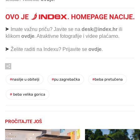
Imate važnu priču? Javite se na
desk@index.hr
ili
klikom
ovdje
. Atraktivne fotografije i videe plaćamo.
Želite raditi na Indexu? Prijavite se
ovdje
.
#
nasilje u obitelji
#
pu zagrebačka
#
beba pretučena
#
beba velika gorica
PROČITAJTE JOŠ