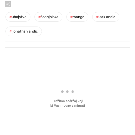
#
ubojstvo
#
španjolska
#
mango
#
isak andic
#
jonathan andic
PROČITAJTE JOŠ
Što povezuje Lexus i
Kako su im čepovi boca d
legendarnog Ponyja?
nagradu od 10.000 eura
vjerovali"