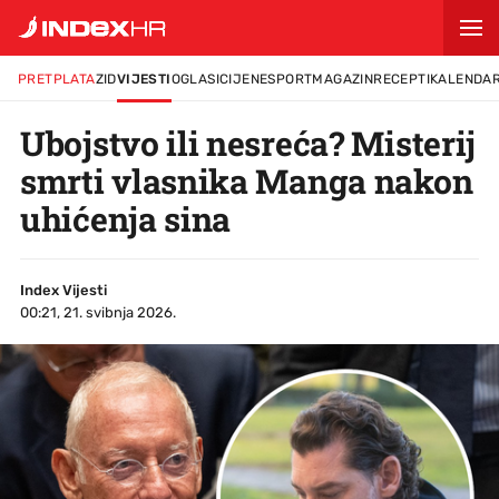
PRETPLATA
ZID
VIJESTI
OGLASI
CIJENE
SPORT
MAGAZIN
RECEPTI
KALENDA
Ubojstvo ili nesreća? Misterij
smrti vlasnika Manga nakon
uhićenja sina
Index Vijesti
00:21, 21. svibnja 2026.