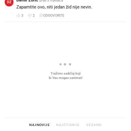
DZ
Zapamtite ovo, niti jedan žid nije nevin.
3
2
ODGOVORITE
PROČITAJTE JOŠ
Što povezuje Lexus i
Kako su im čepovi boca d
legendarnog Ponyja?
nagradu od 10.000 eura
vjerovali"
NAJNOVIJE
NAJČITANIJE
VEZANO