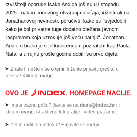
Izvršitelji oporuke Isaka Andica još su u listopadu
2025., nakon ponovnog otvaranja slučaja, inzistirali na
Jonathanovoj nevinosti, poručivši kako su "svjedočili
kako je bol privatne tuge dodatno otežana javnom
raspravom koja uzrokuje još veću patnju". Jonathan
Andic u braku je s influencericom poznatom kao Paula
Nata, a u rujnu prošle godine dobili su prvo dijete.
Znate li nešto više o temi ili želite prijaviti grešku u
tekstu? Kliknite
ovdje
.
Imate važnu priču? Javite se na
desk@index.hr
ili
klikom
ovdje
. Atraktivne fotografije i videe plaćamo.
Želite raditi na Indexu? Prijavite se
ovdje
.