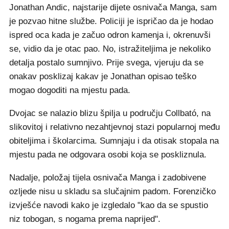
Jonathan Andic, najstarije dijete osnivača Manga, sam
je pozvao hitne službe. Policiji je ispričao da je hodao
ispred oca kada je začuo odron kamenja i, okrenuvši
se, vidio da je otac pao. No, istražiteljima je nekoliko
detalja postalo sumnjivo. Prije svega, vjeruju da se
onakav posklizaj kakav je Jonathan opisao teško
mogao dogoditi na mjestu pada.
Dvojac se nalazio blizu špilja u području Collbató, na
slikovitoj i relativno nezahtjevnoj stazi popularnoj među
obiteljima i školarcima. Sumnjaju i da otisak stopala na
mjestu pada ne odgovara osobi koja se poskliznula.
Nadalje, položaj tijela osnivača Manga i zadobivene
ozljede nisu u skladu sa slučajnim padom. Forenzičko
izvješće navodi kako je izgledalo "kao da se spustio
niz tobogan, s nogama prema naprijed".