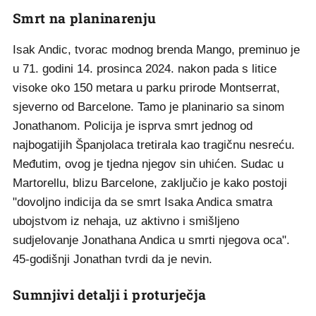
Smrt na planinarenju
Isak Andic, tvorac modnog brenda Mango, preminuo je
u 71. godini 14. prosinca 2024. nakon pada s litice
visoke oko 150 metara u parku prirode Montserrat,
sjeverno od Barcelone. Tamo je planinario sa sinom
Jonathanom. Policija je isprva smrt jednog od
najbogatijih Španjolaca tretirala kao tragičnu nesreću.
Međutim, ovog je tjedna njegov sin uhićen. Sudac u
Martorellu, blizu Barcelone, zaključio je kako postoji
"dovoljno indicija da se smrt Isaka Andica smatra
ubojstvom iz nehaja, uz aktivno i smišljeno
sudjelovanje Jonathana Andica u smrti njegova oca".
45-godišnji Jonathan tvrdi da je nevin.
Sumnjivi detalji i proturječja