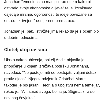
Jonathan "emocionalno manipulirao ocem kako bi
ostvario svoje ekonomske ciljeve" te je "izražavao
osjećaje mržnje, ogorčenosti te ideje povezane sa
smrću i krivnjom" usmjerene prema ocu.
Jonathan je, pak, istražiteljima rekao da je s ocem bio
u dobrim odnosima.
Obitelj stoji uz sina
Ubrzo nakon uhićenja, obitelj Andic objavila je
priopćenje u kojem izražava podršku Jonathanu,
navodeći: "Ne postoje, niti će postojati, valjani dokazi
protiv njega". Njegov odvjetnik Cristóbal Martell
također je bio jasan. "Teorija o ubojstvu nema temelja",
rekao je. "Ali, iznad svega, bolna je. Stigmatizira se
nevinog čovjeka."