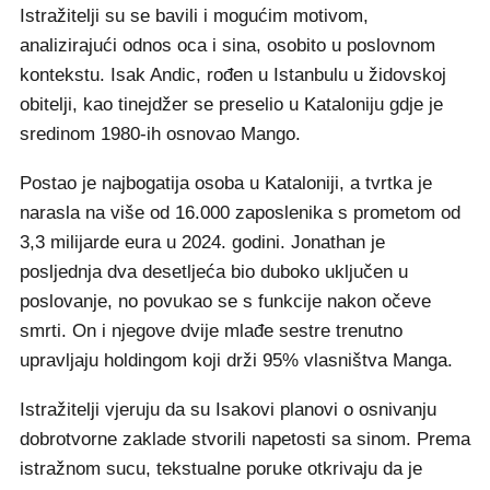
Istražitelji su se bavili i mogućim motivom,
analizirajući odnos oca i sina, osobito u poslovnom
kontekstu. Isak Andic, rođen u Istanbulu u židovskoj
obitelji, kao tinejdžer se preselio u Kataloniju gdje je
sredinom 1980-ih osnovao Mango.
Postao je najbogatija osoba u Kataloniji, a tvrtka je
narasla na više od 16.000 zaposlenika s prometom od
3,3 milijarde eura u 2024. godini. Jonathan je
posljednja dva desetljeća bio duboko uključen u
poslovanje, no povukao se s funkcije nakon očeve
smrti. On i njegove dvije mlađe sestre trenutno
upravljaju holdingom koji drži 95% vlasništva Manga.
Istražitelji vjeruju da su Isakovi planovi o osnivanju
dobrotvorne zaklade stvorili napetosti sa sinom. Prema
istražnom sucu, tekstualne poruke otkrivaju da je