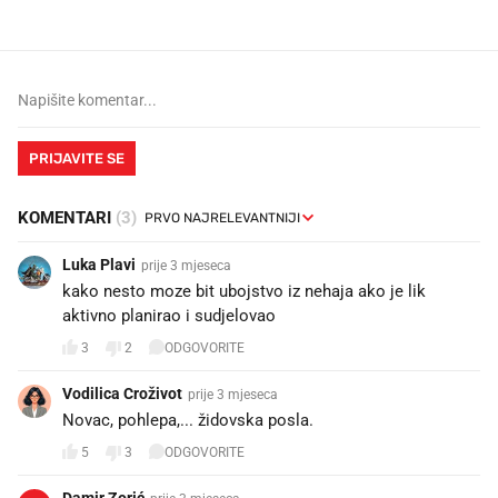
PRIJAVITE SE
KOMENTARI
(3)
Luka Plavi
prije 3 mjeseca
kako nesto moze bit ubojstvo iz nehaja ako je lik
aktivno planirao i sudjelovao
3
2
ODGOVORITE
Vodilica Croživot
prije 3 mjeseca
Novac, pohlepa,... židovska posla.
5
3
ODGOVORITE
Damir Zorić
prije 3 mjeseca