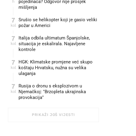
h
pojedinaca? Odgovor nije prosjek
mišljenja
7
Srušio se helikopter koji je gasio veliki
kol
požar u Americi
7
Italija odbila ultimatum Španjolske,
kol
situacija je eskalirala. Najavljene
kontrole
7
HGK: Klimatske promjene već skupo
kol
koštaju Hrvatsku, nužna su velika
ulaganja
7
Rusija o dronu s eksplozivom u
kol
Njemačkoj: "Brzopleta ukrajinska
provokacija"
PRIKAŽI JOŠ VIJESTI
FOTO: PIXSELL/IVO CAGALJ