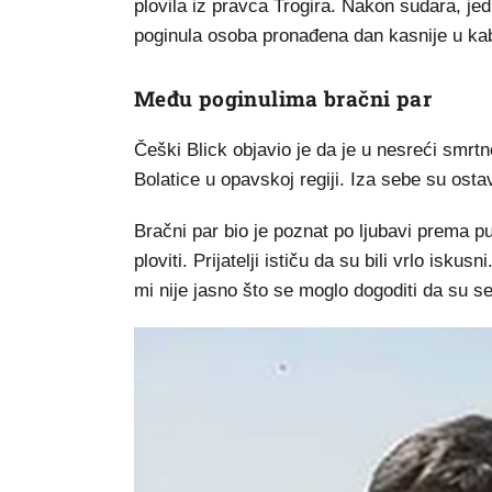
plovila iz pravca Trogira. Nakon sudara, jed
poginula osoba pronađena dan kasnije u kabi
Među poginulima bračni par
Češki Blick objavio je da je u nesreći smrt
Bolatice u opavskoj regiji. Iza sebe su ostav
Bračni par bio je poznat po ljubavi prema pu
ploviti. Prijatelji ističu da su bili vrlo isku
mi nije jasno što se moglo dogoditi da su se u