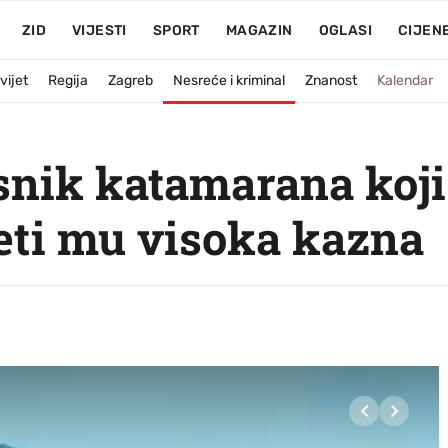
ZID
VIJESTI
SPORT
MAGAZIN
OGLASI
CIJEN
vijet
Regija
Zagreb
Nesreće i kriminal
Znanost
Kalendar
snik katamarana koji 
jeti mu visoka kazna