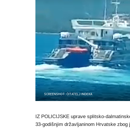
SCREENSHOT: ČITATELJ INDEXA
IZ POLICIJSKE uprave splitsko-dalmatinske p
33-godišnjim državljaninom Hrvatske zbog 