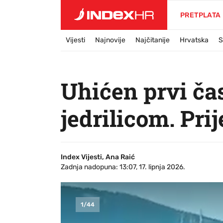
PRETPLATA
Vijesti
Najnovije
Najčitanije
Hrvatska
S
Uhićen prvi ča
jedrilicom. Pri
Index Vijesti, Ana Raić
Zadnja nadopuna: 13:07, 17. lipnja 2026.
1
/
44