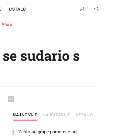
E
OSTALO
Afere
se sudario s
NAJNOVIJE
NAJČITANIJE
VEZANO
1
Zašto su grupe pametnije od