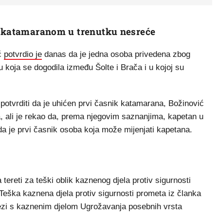
o katamaranom u trenutku nesreće
ić
potvrdio je
danas da je jedna osoba privedena zbog
oja se dogodila između Šolte i Brača i u kojoj su
potvrditi da je uhićen prvi časnik katamarana, Božinović
ka, ali je rekao da, prema njegovim saznanjima, kapetan u
 da je prvi časnik osoba koja može mijenjati kapetana.
reti za teški oblik kaznenog djela protiv sigurnosti
 Teška kaznena djela protiv sigurnosti prometa iz članka
vezi s kaznenim djelom Ugrožavanja posebnih vrsta