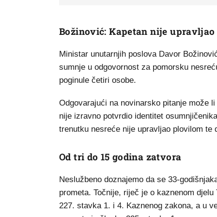
Božinović: Kapetan nije upravlja
Ministar unutarnjih poslova Davor Božinov
sumnje u odgovornost za pomorsku nesreću k
poginule četiri osobe.
Odgovarajući na novinarsko pitanje može li 
nije izravno potvrdio identitet osumnjičeni
trenutku nesreće nije upravljao plovilom te
Od tri do 15 godina zatvora
Neslužbeno doznajemo da se 33-godišnjaka te
prometa. Točnije, riječ je o kaznenom djelu
227. stavka 1. i 4. Kaznenog zakona, a u 