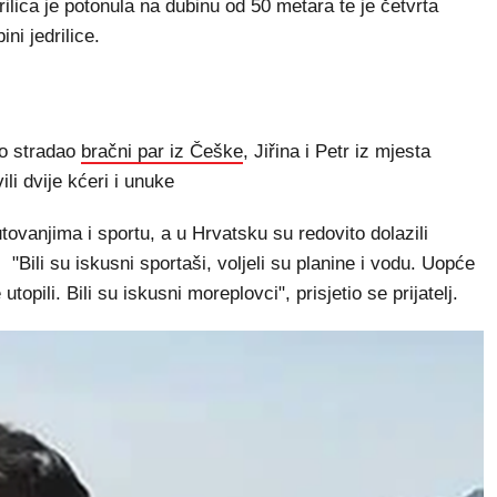
rilica je potonula na dubinu od 50 metara te je četvrta
ni jedrilice.
no stradao
bračni par iz Češke
, Jiřina i Petr iz mjesta
ili dvije kćeri i unuke
tovanjima i sportu, a u Hrvatsku su redovito dolazili
sni. "Bili su iskusni sportaši, voljeli su planine i vodu. Uopće
topili. Bili su iskusni moreplovci", prisjetio se prijatelj.