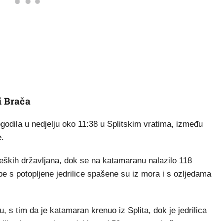
i Brača
godila u nedjelju oko 11:38 u Splitskim vratima, između
e.
 čeških državljana, dok se na katamaranu nalazilo 118
e s potopljene jedrilice spašene su iz mora i s ozljedama
u, s tim da je katamaran krenuo iz Splita, dok je jedrilica