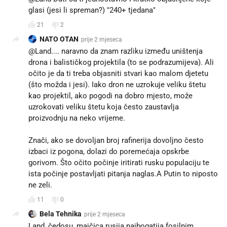
glasi (jesi li spreman?) "240+ tjedana"
21
2
NATO OTAN
prije 2 mjeseca
@Land.... naravno da znam razliku između uništenja
drona i balističkog projektila (to se podrazumijeva). Ali
očito je da ti treba objasniti stvari kao malom djetetu
(što možda i jesi). Iako dron ne uzrokuje veliku štetu
kao projektil, ako pogodi na dobro mjesto, može
uzrokovati veliku štetu koja često zaustavlja
proizvodnju na neko vrijeme.
Znači, ako se dovoljan broj rafinerija dovoljno često
izbaci iz pogona, dolazi do poremećaja opskrbe
gorivom. Što očito počinje iritirati rusku populaciju te
ista počinje postavljati pitanja naglas.A Putin to niposto
ne zeli.
11
0
Bela Tehnika
prije 2 mjeseca
Land, čedosu, majčica rusija najbogatija fosilnim