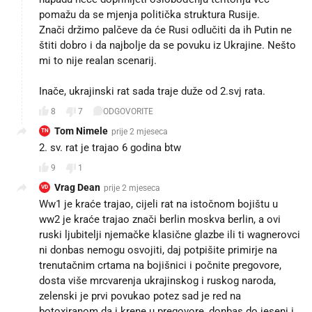
pomažu da se mjenja politička struktura Rusije.
Znači držimo palčeve da će Rusi odlučiti da ih Putin ne
štiti dobro i da najbolje da se povuku iz Ukrajine. Nešto
mi to nije realan scenarij.
Inače, ukrajinski rat sada traje duže od 2.svj rata.
8
7
ODGOVORITE
Tom Nimele
prije 2 mjeseca
TN
2. sv. rat je trajao 6 godina btw
9
1
Vrag Dean
prije 2 mjeseca
VD
Ww1 je kraće trajao, cijeli rat na istočnom bojištu u
ww2 je kraće trajao znači berlin moskva berlin, a ovi
ruski ljubitelji njemačke klasične glazbe ili ti wagnerovci
ni donbas nemogu osvojiti, daj potpišite primirje na
trenutačnim crtama na bojišnici i počnite pregovore,
dosta više mrcvarenja ukrajinskog i ruskog naroda,
zelenski je prvi povukao potez sad je red na
botoxiranom da i krene u pregovore, donbas do jeseni i