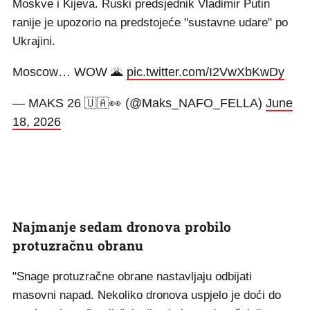
Moskve i Kijeva. Ruski predsjednik Vladimir Putin
ranije je upozorio na predstojeće "sustavne udare" po
Ukrajini.
Moscow… WOW 🌋
pic.twitter.com/I2VwXbKwDy
— MAKS 26 🇺🇦👀 (@Maks_NAFO_FELLA)
June
18, 2026
Najmanje sedam dronova probilo
protuzračnu obranu
"Snage protuzračne obrane nastavljaju odbijati
masovni napad. Nekoliko dronova uspjelo je doći do