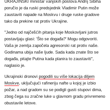
UKRAJINSKI ministar vanjskih poslova Andrij Sibiha
poručio je da ruski predsjednik Vladimir Putin može
zaustaviti napade na Moskvu i druge ruske gradove
tako da prekine rat protiv Ukrajine.
"Jedno od najčešćih pitanja koje Moskovljani jutros
postavljaju glasi: 'Što se događa?' Mogu odgovoriti.
Vaša je zemlja započela agresorski rat protiv naše.
Godinama ubija naše ljude. Sada kada znate što se
događa, pitajte Putina kada planira to zaustaviti",
naglasio je.
Ukrajinski dronovi
pogodili su više lokacija diljem
Moskve
, uključujući rafineriju nafte u kojoj je izbio
požar, a nad gradom su se podigli gusti stupovi dima,
zbog čega su zračne luke u glavnom gradu privremeno
obustavile letove.