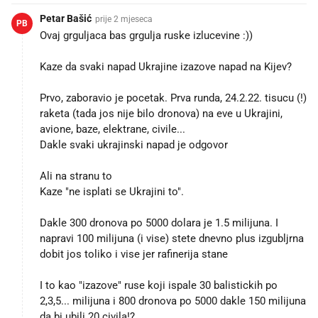
Petar Bašić
prije 2 mjeseca
PB
Ovaj grguljaca bas grgulja ruske izlucevine :))
Kaze da svaki napad Ukrajine izazove napad na Kijev?
Prvo, zaboravio je pocetak. Prva runda, 24.2.22. tisucu (!)
raketa (tada jos nije bilo dronova) na eve u Ukrajini,
avione, baze, elektrane, civile...
Dakle svaki ukrajinski napad je odgovor
Ali na stranu to
Kaze "ne isplati se Ukrajini to".
Dakle 300 dronova po 5000 dolara je 1.5 milijuna. I
napravi 100 milijuna (i vise) stete dnevno plus izgubljrna
dobit jos toliko i vise jer rafinerija stane
I to kao "izazove" ruse koji ispale 30 balistickih po
2,3,5... milijuna i 800 dronova po 5000 dakle 150 milijuna
da bi ubili 20 civila!?