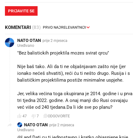
PRIJAVITE SE
KOMENTARI
(83)
NATO OTAN
prije 2 mjeseca
Uređivano
"Bez balistickih projektila mozes svirat qrcu"
Nije baš tako. Ali da ti ne objašnjavam zašto nije (jer
ionako nećeš shvatiti), reći ću ti nešto drugo. Rusija i s
balističkim projektilima postiže minimalne uspjehe.
Jer, velika većina toga okupirana je 2014. godine i u prva
tri tjedna 2022. godine. A onaj manji dio Rusi osvajaju
već više od 240 tjedana.Da li ide sve po planu?
47
7
ODGOVORITE
NATO OTAN
prije 2 mjeseca
Uređivano
@Land Dati cu ti jednostavno i kratko objasnjene koje