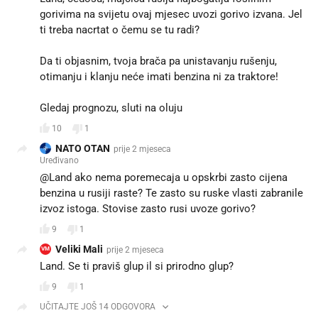
gorivima na svijetu ovaj mjesec uvozi gorivo izvana. Jel
ti treba nacrtat o čemu se tu radi?
Da ti objasnim, tvoja brača pa unistavanju rušenju,
otimanju i klanju neće imati benzina ni za traktore!
Gledaj prognozu, sluti na oluju 🚜🚜🚜⛈️⛈️⛈️🖕
10
1
NATO OTAN
prije 2 mjeseca
Uređivano
@Land ako nema poremecaja u opskrbi zasto cijena
benzina u rusiji raste? Te zasto su ruske vlasti zabranile
izvoz istoga. Stovise zasto rusi uvoze gorivo?
9
1
Veliki Mali
prije 2 mjeseca
VM
Land. Se ti praviš glup il si prirodno glup?
9
1
UČITAJTE JOŠ 14 ODGOVORA