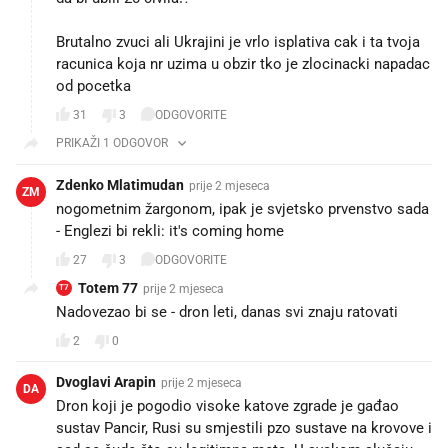
Brutalno zvuci ali Ukrajini je vrlo isplativa cak i ta tvoja
racunica koja nr uzima u obzir tko je zlocinacki napadac
od pocetka
31
3
ODGOVORITE
PRIKAŽI 1 ODGOVOR
Zdenko Mlatimudan
prije 2 mjeseca
ZM
nogometnim žargonom, ipak je svjetsko prvenstvo sada
- Englezi bi rekli: it's coming home
27
3
ODGOVORITE
Totem 77
prije 2 mjeseca
T7
Nadovezao bi se - dron leti, danas svi znaju ratovati
2
0
Dvoglavi Arapin
prije 2 mjeseca
DA
Dron koji je pogodio visoke katove zgrade je gađao
sustav Pancir, Rusi su smjestili pzo sustave na krovove i