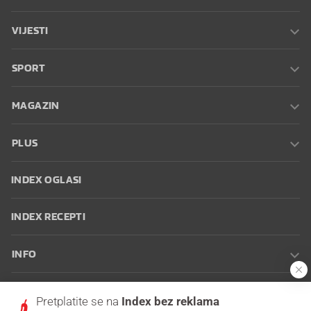
VIJESTI
SPORT
MAGAZIN
PLUS
INDEX OGLASI
INDEX RECEPTI
INFO
Oglašavanje
Zaposli se na Indexu
Kontakt
Impressum
Uvjeti
Pretplatite se na
Index bez reklama
korištenja
Postavke kolačića