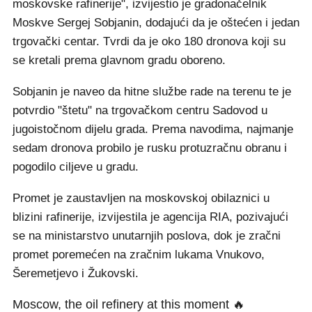
moskovske rafinerije", izvijestio je gradonačelnik
Moskve Sergej Sobjanin, dodajući da je oštećen i jedan
trgovački centar. Tvrdi da je oko 180 dronova koji su
se kretali prema glavnom gradu oboreno.
Sobjanin je naveo da hitne službe rade na terenu te je
potvrdio "štetu" na trgovačkom centru Sadovod u
jugoistočnom dijelu grada. Prema navodima, najmanje
sedam dronova probilo je rusku protuzračnu obranu i
pogodilo ciljeve u gradu.
Promet je zaustavljen na moskovskoj obilaznici u
blizini rafinerije, izvijestila je agencija RIA, pozivajući
se na ministarstvo unutarnjih poslova, dok je zračni
promet poremećen na zračnim lukama Vnukovo,
Šeremetjevo i Žukovski.
Moscow, the oil refinery at this moment 🔥