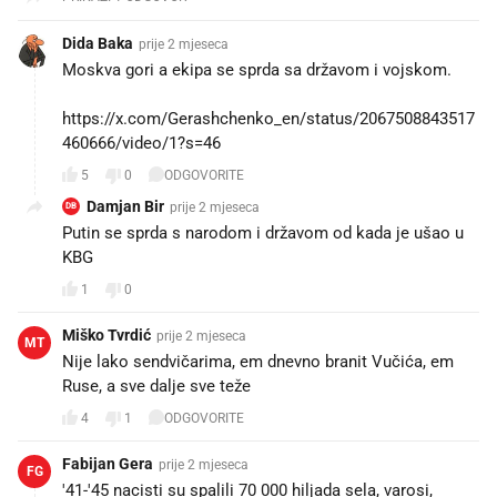
Dida Baka
prije 2 mjeseca
Moskva gori a ekipa se sprda sa državom i vojskom.
https://x.com/Gerashchenko_en/status/2067508843517
460666/video/1?s=46
5
0
ODGOVORITE
Damjan Bir
prije 2 mjeseca
DB
Putin se sprda s narodom i državom od kada je ušao u
KBG
1
0
Miško Tvrdić
prije 2 mjeseca
MT
Nije lako sendvičarima, em dnevno branit Vučića, em
Ruse, a sve dalje sve teže
4
1
ODGOVORITE
Fabijan Gera
prije 2 mjeseca
FG
'41-'45 nacisti su spalili 70 000 hiljada sela, varosi,