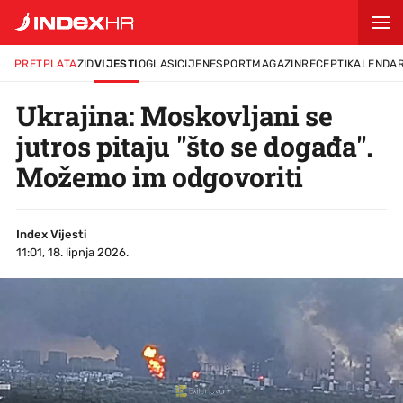
PRETPLATA
ZID
VIJESTI
OGLASI
CIJENE
SPORT
MAGAZIN
RECEPTI
KALENDA
Ukrajina: Moskovljani se
jutros pitaju "što se događa".
Možemo im odgovoriti
Index Vijesti
11:01, 18. lipnja 2026.