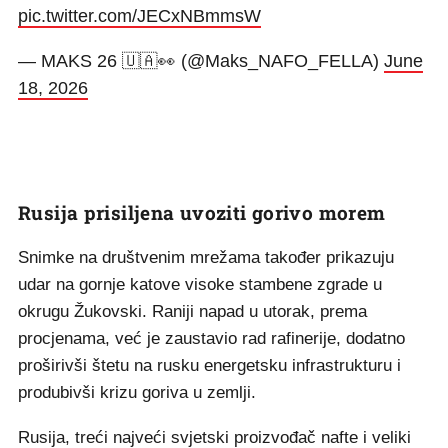
pic.twitter.com/JECxNBmmsW
— MAKS 26 🇺🇦👀 (@Maks_NAFO_FELLA)
June
18, 2026
Rusija prisiljena uvoziti gorivo morem
Snimke na društvenim mrežama također prikazuju
udar na gornje katove visoke stambene zgrade u
okrugu Žukovski. Raniji napad u utorak, prema
procjenama, već je zaustavio rad rafinerije, dodatno
proširivši štetu na rusku energetsku infrastrukturu i
produbivši krizu goriva u zemlji.
Rusija, treći najveći svjetski proizvođač nafte i veliki