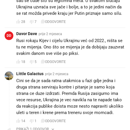
sad se čude što su legitimna meta. U svakom slučaju
Ukrajina uzvraća sve jače i bolje, a to je jedini način da
se rat možda privede kraju jer Putin priznaje samo silu.
28
7
ODGOVORITE
Davor Dave
prije 2 mjeseca
DD
Rusi rokaju Kijev i cijelu Ukrajinu već od 2022., ništa se
tu ne mijenja. Ono što se mijenja je da dobijaju zauzvrat
svakim danom sve više po piksi.
18
5
ODGOVORITE
Little Galactus
prije 2 mjeseca
Cini se da je sada ratna utakmica u fazi gdje jedna i
druga strana serviraju kontre i pitanje je samo koja
strana ce duze izdrzati. Premda Rusija zasigurno ima
vece resurse, Ukrajina je vec navikla na te napade tako
da reakcija publike doista moze nesto napraviti ukoliko
uleti u teren i krene prema treneru svoje momcadi.
14
1
ODGOVORITE
PRIKAŽI 1 ODGOVOR