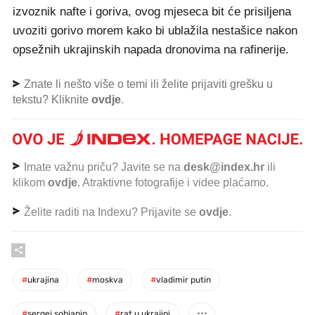
izvoznik nafte i goriva, ovog mjeseca bit će prisiljena
uvoziti gorivo morem kako bi ublažila nestašice nakon
opsežnih ukrajinskih napada dronovima na rafinerije.
Znate li nešto više o temi ili želite prijaviti grešku u
tekstu? Kliknite
ovdje
.
Imate važnu priču? Javite se na
desk@index.hr
ili
klikom
ovdje
. Atraktivne fotografije i videe plaćamo.
Želite raditi na Indexu? Prijavite se
ovdje
.
#
ukrajina
#
moskva
#
vladimir putin
#
sergej sobjanin
#
rat u ukrajini