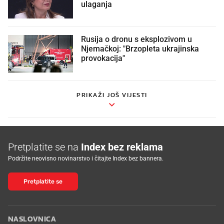
ulaganja
Rusija o dronu s eksplozivom u
Njemačkoj: "Brzopleta ukrajinska
provokacija"
PRIKAŽI JOŠ VIJESTI
Pretplatite se na
Index bez reklama
Podržite neovisno novinarstvo i čitajte Index bez bannera.
Pretplatite se
NASLOVNICA