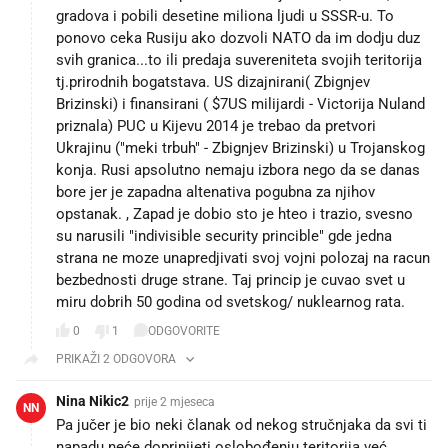
gradova i pobili desetine miliona ljudi u SSSR-u. To
ponovo ceka Rusiju ako dozvoli NATO da im dodju duz
svih granica...to ili predaja suvereniteta svojih teritorija
tj.prirodnih bogatstava. US dizajnirani( Zbignjev
Brizinski) i finansirani ( $7US milijardi - Victorija Nuland
priznala) PUC u Kijevu 2014 je trebao da pretvori
Ukrajinu ("meki trbuh" - Zbignjev Brizinski) u Trojanskog
konja. Rusi apsolutno nemaju izbora nego da se danas
bore jer je zapadna altenativa pogubna za njihov
opstanak. , Zapad je dobio sto je hteo i trazio, svesno
su narusili "indivisible security princible" gde jedna
strana ne moze unapredjivati svoj vojni polozaj na racun
bezbednosti druge strane. Taj princip je cuvao svet u
miru dobrih 50 godina od svetskog/ nuklearnog rata.
0
1
ODGOVORITE
PRIKAŽI 2 ODGOVORA
Nina Nikic2
prije 2 mjeseca
NN
Pa jučer je bio neki članak od nekog stručnjaka da svi ti
napadu neće doprinijeti oslobođenju teritorija već