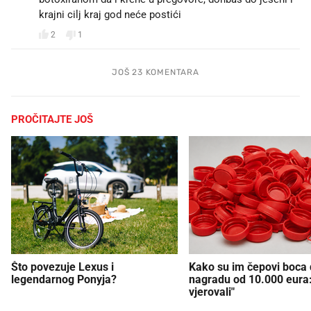
krajni cilj kraj god neće postići
2
1
JOŠ 23 KOMENTARA
PROČITAJTE JOŠ
Što povezuje Lexus i
Kako su im čepovi boca d
legendarnog Ponyja?
nagradu od 10.000 eura
vjerovali"