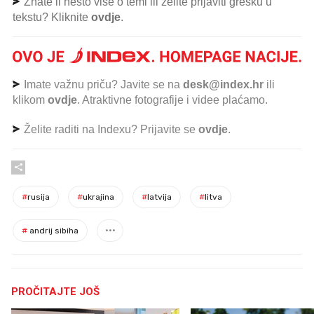
Znate li nešto više o temi ili želite prijaviti grešku u
tekstu? Kliknite
ovdje
.
Imate važnu priču? Javite se na
desk@index.hr
ili
klikom
ovdje
. Atraktivne fotografije i videe plaćamo.
Želite raditi na Indexu? Prijavite se
ovdje
.
#
rusija
#
ukrajina
#
latvija
#
litva
#
andrij sibiha
PROČITAJTE JOŠ