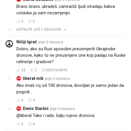
Bravo..bravo..ukradeš..zamračiš..ljudi stradaju..kakva
ostavka..ja sam nezamjenjiv..
3
0
UČITAJTE JOŠ 1 ODGOVOR
Ničiji Igrač
prije 3 mjeseca
Dobro, ako su Rusi sposobni preusmjeriti Ukrajinske
dronove, kako to ne preusmjere one koji padaju na Ruske
rafinerije i gradove?
23
2
ODGOVORITE
liberat mik
prije 3 mjeseca
LM
Ako imaš roj od 100 dronova, dovoljan je samo jedan da
pogodi...
6
4
Denis Starkić
prije 3 mjeseca
DS
@liberal Tako i rade, šalju rojeve dronova.
2
0