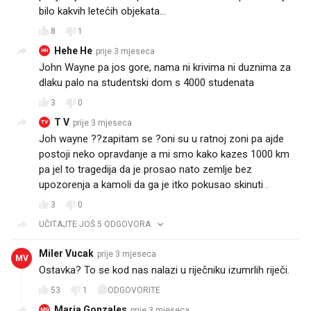
bilo kakvih letećih objekata...
8
1
Hehe He
prije 3 mjeseca
HH
John Wayne pa jos gore, nama ni krivima ni duznima za
dlaku palo na studentski dom s 4000 studenata
3
0
T V
prije 3 mjeseca
TV
Joh wayne ??zapitam se ?oni su u ratnoj zoni pa ajde
postoji neko opravdanje a mi smo kako kazes 1000 km
pa jel to tragedija da je prosao nato zemlje bez
upozorenja a kamoli da ga je itko pokusao skinuti .
3
0
UČITAJTE JOŠ 5 ODGOVORA
Miler Vucak
prije 3 mjeseca
MV
Ostavka? To se kod nas nalazi u riječniku izumrlih riječi.
53
1
ODGOVORITE
Maria Gonzales
prije 3 mjeseca
MG