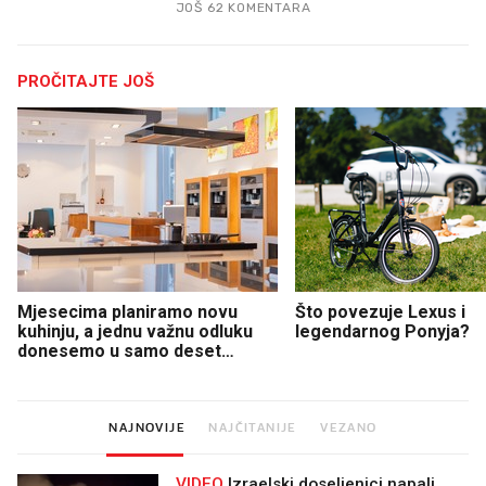
JOŠ 62 KOMENTARA
PROČITAJTE JOŠ
Mjesecima planiramo novu
Što povezuje Lexus i
kuhinju, a jednu važnu odluku
legendarnog Ponyja?
donesemo u samo deset
minuta
NAJNOVIJE
NAJČITANIJE
VEZANO
VIDEO
Izraelski doseljenici napali