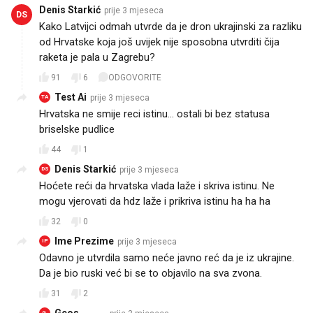
Denis Starkić
prije 3 mjeseca
DS
Kako Latvijci odmah utvrde da je dron ukrajinski za razliku
od Hrvatske koja još uvijek nije sposobna utvrditi čija
raketa je pala u Zagrebu?
91
6
ODGOVORITE
Test Ai
prije 3 mjeseca
TA
Hrvatska ne smije reci istinu... ostali bi bez statusa
briselske pudlice
44
1
Denis Starkić
prije 3 mjeseca
DS
Hoćete reći da hrvatska vlada laže i skriva istinu. Ne
mogu vjerovati da hdz laže i prikriva istinu ha ha ha
32
0
Ime Prezime
prije 3 mjeseca
IP
Odavno je utvrdila samo neće javno reć da je iz ukrajine.
Da je bio ruski već bi se to objavilo na sva zvona.
31
2
Geos ,,,,,,,,,
G,