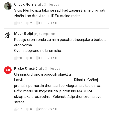
Chuck Norris
prije 3 mjeseca
Vidiš Plenkoviću tako se radi kad zasereš a ne prikrivati
zločin kao što vi to u HDZu stalno radite
37
2
ODGOVORITE
Moar Goljd
prije 3 mjeseca
Posalju dron i onda za njim posalju strucnjake a borbu s
dronovima.
Ovo ni soprano ne bi smislio.
20
0
ODGOVORITE
Krcko Oraščić
prije 3 mjeseca
KO
Ukrajinski dronovi pogodili objekt u
Latviji...................................................................Ribari u Grčkoj
pronašli pomorski dron sa 100 kilograma eksploziva.
Grčki mediji su izvijestili da je dron bio MAGURA
ukrajinske proizvodnje. Zelenski šalje dronove na sve
strane.
17
0
ODGOVORITE