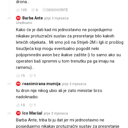
drona…
105
6
ODGOVORITE
Barba Ante
prije 3 mjeseca
BA
Uređivano
Kako će je dati kad mi jednostavno ne posjedujemo
nikakav protuzračni sustav za presretanje bilo kakvih
letećih objekata... Mi smo još na Strijeli-2M i Igli iz prošlog
tisućljeća koji mogu eventualno pogodit neki
poljoprivredni avion bez ikakve zaštite (i to samo ako su
operateri baš spremni u tom trenutku pa ga imaju na
ramenu)...
15
1
reanimirana mumija
prije 3 mjeseca
RM
tu dron nije nikog ubio ali je zato ministar brzo
nadoknadio.
10
1
Ico Maršal
prije 3 mjeseca
IM
Barba Ante, triba bi ju dat jer mi jednostavno ne
posjedujemo nikakav protuzračni sustav za presretanje