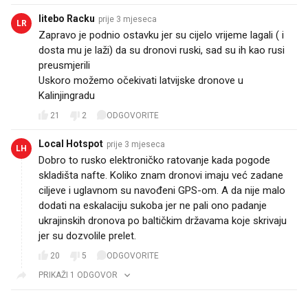
litebo Racku
prije 3 mjeseca
LR
Zapravo je podnio ostavku jer su cijelo vrijeme lagali ( i
dosta mu je laži) da su dronovi ruski, sad su ih kao rusi
preusmjerili🤣🤣
Uskoro možemo očekivati latvijske dronove u
Kalinjingradu
21
2
ODGOVORITE
Local Hotspot
prije 3 mjeseca
LH
Dobro to rusko elektroničko ratovanje kada pogode
skladišta nafte. Koliko znam dronovi imaju već zadane
ciljeve i uglavnom su navođeni GPS-om. A da nije malo
dodati na eskalaciju sukoba jer ne pali ono padanje
ukrajinskih dronova po baltičkim državama koje skrivaju
jer su dozvolile prelet.
20
5
ODGOVORITE
PRIKAŽI 1 ODGOVOR