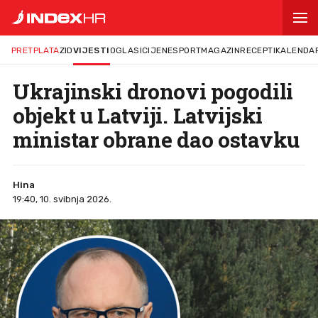
PRETPLATA
ZID
VIJESTI
OGLASI
CIJENE
SPORT
MAGAZIN
RECEPTI
KALENDA
Ukrajinski dronovi pogodili
objekt u Latviji. Latvijski
ministar obrane dao ostavku
Hina
19:40, 10. svibnja 2026.