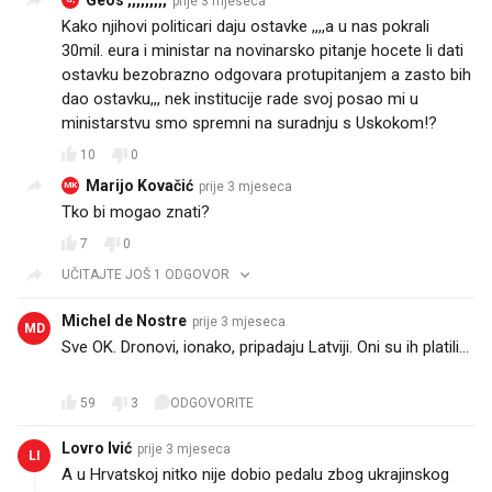
prije 3 mjeseca
Kako njihovi politicari daju ostavke ,,,,a u nas pokrali
30mil. eura i ministar na novinarsko pitanje hocete li dati
ostavku bezobrazno odgovara protupitanjem a zasto bih
dao ostavku,,, nek institucije rade svoj posao mi u
ministarstvu smo spremni na suradnju s Uskokom!?
10
0
Marijo Kovačić
prije 3 mjeseca
MK
Tko bi mogao znati?
7
0
UČITAJTE JOŠ 1 ODGOVOR
Michel de Nostre
prije 3 mjeseca
MD
Sve OK. Dronovi, ionako, pripadaju Latviji. Oni su ih platili...
🤡
59
3
ODGOVORITE
Lovro Ivić
prije 3 mjeseca
LI
A u Hrvatskoj nitko nije dobio pedalu zbog ukrajinskog