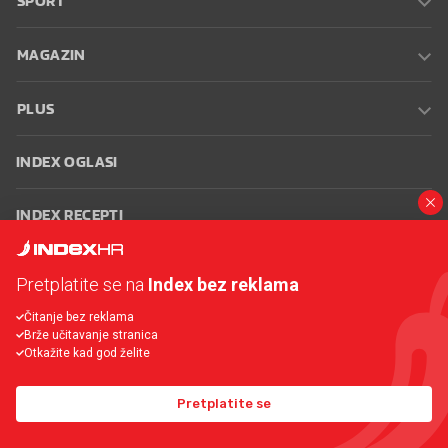
SPORT
MAGAZIN
PLUS
INDEX OGLASI
INDEX RECEPTI
INFO
Pretplatite se na
Index bez reklama
Čitanje bez reklama
Oglašavanje
Zaposli se na Indexu
Kontakt
Impressum
Uvjeti
Brže učitavanje stranica
korištenja
Postavke kolačića
Otkažite kad god želite
Pretplatite se
© 2026 Index