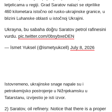
letjelicama u regiji. Grad Saratov nalazi se otprilike
460 kilometara istočno od rusko-ukrajinske granice, u
blizini Luhanske oblasti u istočnoj Ukrajini.
Ukrayna, bu sabaha doğru Saratov petrol rafinesini
vurdu.
pic.twitter.com/0bsybxeDEN
— İsmet Yuksel (@ismetyukcell)
July 8, 2026
Istovremeno, ukrajinske snage napale su i
petrokemijsko postrojenje u Nižnjekamsku u
Tatarstanu, izvijestio je isti izvor.
2) Saratov, oil refinery. Notice that there is a proper