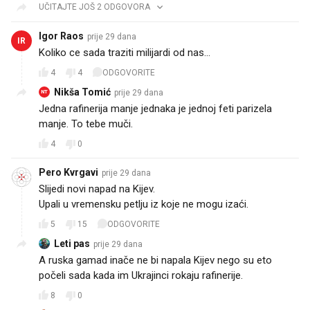
UČITAJTE JOŠ 2 ODGOVORA
Igor Raos
prije 29 dana
IR
Koliko ce sada traziti milijardi od nas...
4
4
ODGOVORITE
Nikša Tomić
prije 29 dana
NT
Jedna rafinerija manje jednaka je jednoj feti parizela
manje. To tebe muči.
4
0
Pero Kvrgavi
prije 29 dana
Slijedi novi napad na Kijev.
Upali u vremensku petlju iz koje ne mogu izaći.
5
15
ODGOVORITE
Leti pas
prije 29 dana
A ruska gamad inače ne bi napala Kijev nego su eto
počeli sada kada im Ukrajinci rokaju rafinerije.
8
0