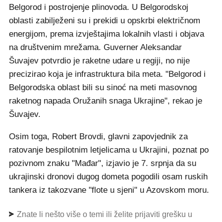
Belgorod i postrojenje plinovoda. U Belgorodskoj
oblasti zabilježeni su i prekidi u opskrbi električnom
energijom, prema izvještajima lokalnih vlasti i objava
na društvenim mrežama. Guverner Aleksandar
Šuvajev potvrdio je raketne udare u regiji, no nije
precizirao koja je infrastruktura bila meta. "Belgorod i
Belgorodska oblast bili su sinoć na meti masovnog
raketnog napada Oružanih snaga Ukrajine", rekao je
Šuvajev.
Osim toga, Robert Brovdi, glavni zapovjednik za
ratovanje bespilotnim letjelicama u Ukrajini, poznat po
pozivnom znaku "Mađar", izjavio je 7. srpnja da su
ukrajinski dronovi dugog dometa pogodili osam ruskih
tankera iz takozvane "flote u sjeni" u Azovskom moru.
Znate li nešto više o temi ili želite prijaviti grešku u