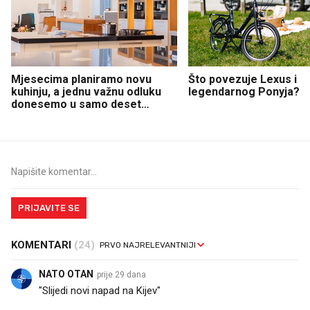
Mjesecima planiramo novu
Što povezuje Lexus i
kuhinju, a jednu važnu odluku
legendarnog Ponyja?
donesemo u samo deset
minuta
PRIJAVITE SE
KOMENTARI
(24)
NATO OTAN
prije 29 dana
"Slijedi novi napad na Kijev"