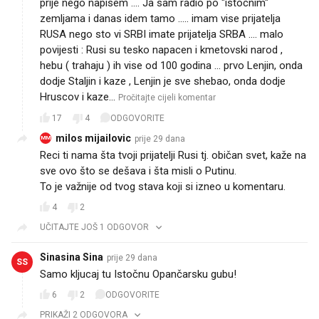
prije nego napisem .... Ja sam radio po "istocnim"
zemljama i danas idem tamo ..... imam vise prijatelja
RUSA nego sto vi SRBI imate prijatelja SRBA .... malo
povijesti : Rusi su tesko napacen i kmetovski narod ,
hebu ( trahaju ) ih vise od 100 godina ... prvo Lenjin, onda
dodje Staljin i kaze , Lenjin je sve shebao, onda dodje
Hruscov i kaze…
Pročitajte cijeli komentar
17
4
ODGOVORITE
milos mijailovic
prije 29 dana
MM
Reci ti nama šta tvoji prijatelji Rusi tj. običan svet, kaže na
sve ovo što se dešava i šta misli o Putinu.
To je važnije od tvog stava koji si izneo u komentaru.
4
2
UČITAJTE JOŠ 1 ODGOVOR
Sinasina Sina
prije 29 dana
SS
Samo kljucaj tu Istočnu Opančarsku gubu!
6
2
ODGOVORITE
PRIKAŽI 2 ODGOVORA