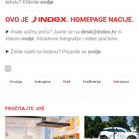
tekstu? Kliknite
ovdje
.
Imate važnu priču? Javite se na
desk@index.hr
ili
klikom
ovdje
. Atraktivne fotografije i videe plaćamo.
Želite raditi na Indexu? Prijavite se
ovdje
.
#
rusija
#
ukrajina
#
rat
#
rafinerija
#
dronovi
PROČITAJTE JOŠ