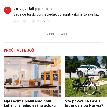
christijan lall
prije 29 dana
CL
Sada ce turski udni iscjedak objasniti kako je to sve laz
5
0
ODGOVORITE
JOŠ 2 KOMENTARA
PROČITAJTE JOŠ
Mjesecima planiramo novu
Što povezuje Lexus i
kuhinju, a jednu važnu odluku
legendarnog Ponyja?