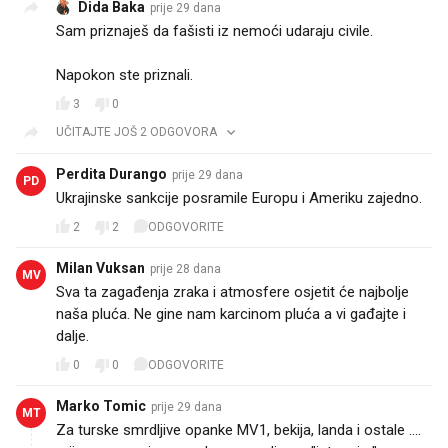
Dida Baka
prije 29 dana
Sam priznaješ da fašisti iz nemoći udaraju civile.
Napokon ste priznali.
3
0
UČITAJTE JOŠ 2 ODGOVORA
Perdita Durango
prije 29 dana
PD
Ukrajinske sankcije posramile Europu i Ameriku zajedno.
2
2
ODGOVORITE
Milan Vuksan
prije 28 dana
MV
Sva ta zagađenja zraka i atmosfere osjetit će najbolje
naša pluća. Ne gine nam karcinom pluća a vi gađajte i
dalje.
0
0
ODGOVORITE
Marko Tomic
prije 29 dana
MT
Za turske smrdljive opanke MV1, bekija, landa i ostale ....