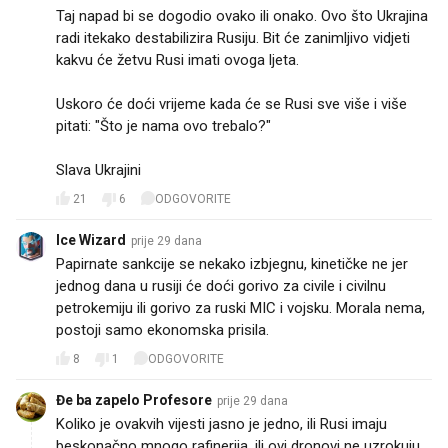
Taj napad bi se dogodio ovako ili onako. Ovo što Ukrajina
radi itekako destabilizira Rusiju. Bit će zanimljivo vidjeti
kakvu će žetvu Rusi imati ovoga ljeta.
Uskoro će doći vrijeme kada će se Rusi sve više i više
pitati: "Što je nama ovo trebalo?"
Slava Ukrajini 💙💛 🇺🇦
21
6
ODGOVORITE
Ice Wizard
prije 29 dana
Papirnate sankcije se nekako izbjegnu, kinetičke ne jer
jednog dana u rusiji će doći gorivo za civile i civilnu
petrokemiju ili gorivo za ruski MIC i vojsku. Morala nema,
postoji samo ekonomska prisila.
8
1
ODGOVORITE
Đe ba zapelo Profesore
prije 29 dana
Koliko je ovakvih vijesti jasno je jedno, ili Rusi imaju
beskonačno mnogo rafinerija, ili ovi dronovi ne uzrokuju