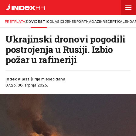
PRETPLATA
ZID
VIJESTI
OGLASI
CIJENE
SPORT
MAGAZIN
RECEPTI
KALENDA
Ukrajinski dronovi pogodili
postrojenja u Rusiji. Izbio
požar u rafineriji
Index Vijesti
|
Prije mjesec dana
07:23, 08. srpnja 2026.