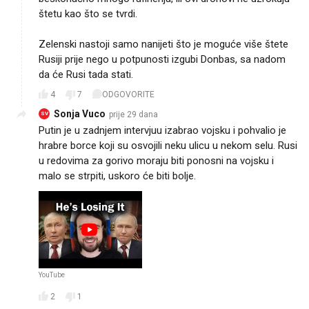
štetu kao što se tvrdi.
Zelenski nastoji samo nanijeti što je moguće više štete
Rusiji prije nego u potpunosti izgubi Donbas, sa nadom
da će Rusi tada stati.
4
7
ODGOVORITE
Sonja Vuco
prije 29 dana
SV
Putin je u zadnjem intervjuu izabrao vojsku i pohvalio je
hrabre borce koji su osvojili neku ulicu u nekom selu. Rusi
u redovima za gorivo moraju biti ponosni na vojsku i
YouTube
2
1