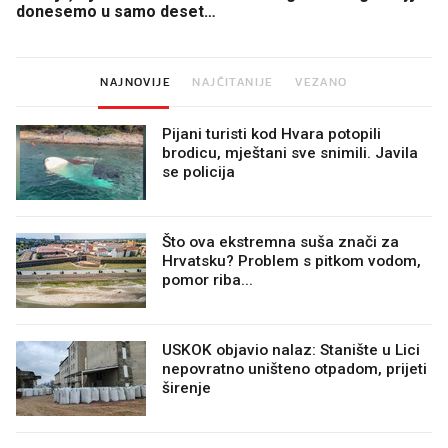
donesemo u samo deset
minuta
NAJNOVIJE
NAJČITANIJE
VEZANO
Pijani turisti kod Hvara potopili
brodicu, mještani sve snimili. Javila
se policija
Što ova ekstremna suša znači za
Hrvatsku? Problem s pitkom vodom,
pomor riba...
USKOK objavio nalaz: Stanište u Lici
nepovratno uništeno otpadom, prijeti
širenje