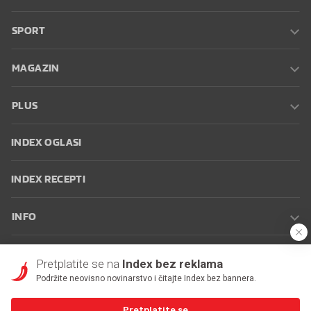
SPORT
MAGAZIN
PLUS
INDEX OGLASI
INDEX RECEPTI
INFO
Oglašavanje
Zaposli se na Indexu
Kontakt
Impressum
Uvjeti
Pretplatite se na
Index bez reklama
korištenja
Postavke kolačića
Podržite neovisno novinarstvo i čitajte Index bez bannera.
Pretplatite se