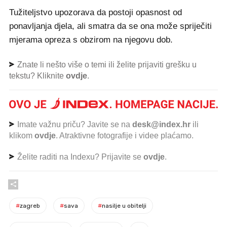
Tužiteljstvo upozorava da postoji opasnost od
ponavljanja djela, ali smatra da se ona može spriječiti
mjerama opreza s obzirom na njegovu dob.
Znate li nešto više o temi ili želite prijaviti grešku u
tekstu? Kliknite
ovdje
.
Imate važnu priču? Javite se na
desk@index.hr
ili
klikom
ovdje
. Atraktivne fotografije i videe plaćamo.
Želite raditi na Indexu? Prijavite se
ovdje
.
#
zagreb
#
sava
#
nasilje u obitelji