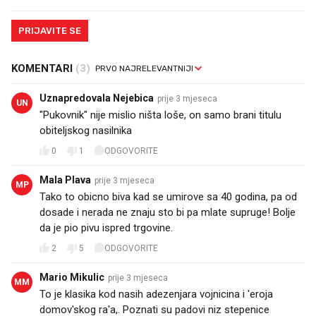
PRIJAVITE SE
KOMENTARI
(3)
Uznapredovala Nejebica
prije 3 mjeseca
UN
"Pukovnik" nije mislio ništa loše, on samo brani titulu
obiteljskog nasilnika
0
1
ODGOVORITE
Mala Plava
prije 3 mjeseca
MP
Tako to obicno biva kad se umirove sa 40 godina, pa od
dosade i nerada ne znaju sto bi pa mlate supruge! Bolje
da je pio pivu ispred trgovine.
2
5
ODGOVORITE
Mario Mikulic
prije 3 mjeseca
MM
To je klasika kod nasih adezenjara vojnicina i 'eroja
domov'skog ra'a,. Poznati su padovi niz stepenice