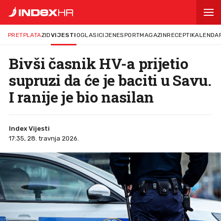
PRETPLATA
ZID
VIJESTI
OGLASI
CIJENE
SPORT
MAGAZIN
RECEPTI
KALENDA
Bivši časnik HV-a prijetio
supruzi da će je baciti u Savu.
I ranije je bio nasilan
Index Vijesti
17:35, 28. travnja 2026.