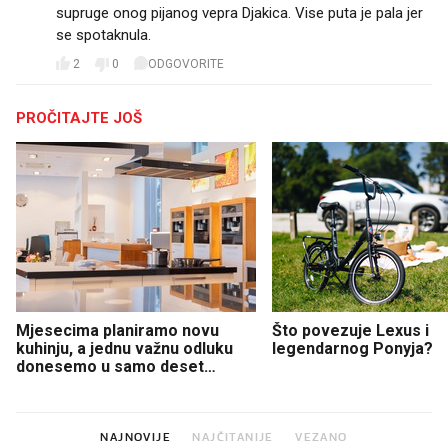
supruge onog pijanog vepra Djakica. Vise puta je pala jer
se spotaknula.
2
0
ODGOVORITE
PROČITAJTE JOŠ
Mjesecima planiramo novu
Što povezuje Lexus i
kuhinju, a jednu važnu odluku
legendarnog Ponyja?
donesemo u samo deset
minuta
NAJNOVIJE
NAJČITANIJE
VEZANO