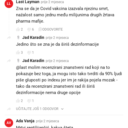
Last Layman
prije 2 mjeseca
LL
Zna se da je Covid vakcina izazvala njezinu smrt,
naźalost samo jednu među milijunima drugih žrtava
pharma mafije.
2
6
ODGOVORITE
Jad Karadin
prije 2 mjeseca
Jedino što se zna je da širiš dezinformacije
3
1
Jad Karadin
prije 2 mjeseca
@last molim recenzirani znanstveni rad koji na to
pokazuje bez toga, ja mogu isto tako tvrditi da 90% ljudi
piše gluposti po indexu jer im je rakija pojela mozak -
tako da recenzirani znanstveni rad ili širiš
dezinformacije nema druge opcije
2
1
UČITAJTE JOŠ 1 ODGOVOR
Ada Vanja
prije 2 mjeseca
AV
Mrtvi reptilijančić, kakva šteta.