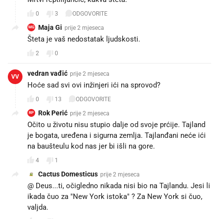
0
3
ODGOVORITE
Maja Gi
prije 2 mjeseca
MG
Šteta je vaš nedostatak ljudskosti.
2
0
vedran vađić
prije 2 mjeseca
VV
Hoće sad svi ovi inžinjeri ići na sprovod?
0
13
ODGOVORITE
Rok Perić
prije 2 mjeseca
RP
Očito u životu nisu stupio dalje od svoje prćije. Tajland
je bogata, uređena i sigurna zemlja. Tajlanđani neće ići
na baušteulu kod nas jer bi išli na gore.
4
1
Cactus Domesticus
prije 2 mjeseca
@ Deus...ti, očigledno nikada nisi bio na Tajlandu. Jesi li
ikada čuo za "New York istoka" ? Za New York si čuo,
valjda.