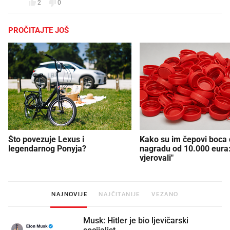
2
0
PROČITAJTE JOŠ
Što povezuje Lexus i
Kako su im čepovi boca d
legendarnog Ponyja?
nagradu od 10.000 eura
vjerovali"
NAJNOVIJE
NAJČITANIJE
VEZANO
Musk: Hitler je bio ljevičarski