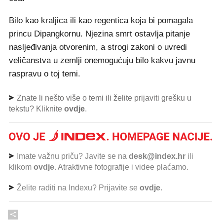
Bilo kao kraljica ili kao regentica koja bi pomagala
princu Dipangkornu. Njezina smrt ostavlja pitanje
nasljeđivanja otvorenim, a strogi zakoni o uvredi
veličanstva u zemlji onemogućuju bilo kakvu javnu
raspravu o toj temi.
Znate li nešto više o temi ili želite prijaviti grešku u
tekstu? Kliknite
ovdje
.
Imate važnu priču? Javite se na
desk@index.hr
ili
klikom
ovdje
. Atraktivne fotografije i videe plaćamo.
Želite raditi na Indexu? Prijavite se
ovdje
.