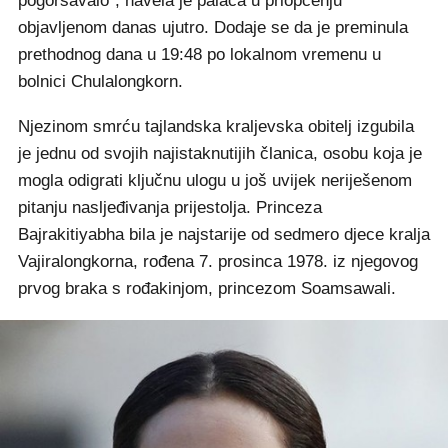
pogoršavalo", navela je palača u priopćenju
objavljenom danas ujutro. Dodaje se da je preminula
prethodnog dana u 19:48 po lokalnom vremenu u
bolnici Chulalongkorn.
Njezinom smrću tajlandska kraljevska obitelj izgubila
je jednu od svojih najistaknutijih članica, osobu koja je
mogla odigrati ključnu ulogu u još uvijek neriješenom
pitanju nasljeđivanja prijestolja. Princeza
Bajrakitiyabha bila je najstarije od sedmero djece kralja
Vajiralongkorna, rođena 7. prosinca 1978. iz njegovog
prvog braka s rođakinjom, princezom Soamsawali.