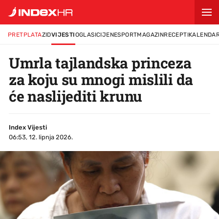
PRETPLATA
ZID
VIJESTI
OGLASI
CIJENE
SPORT
MAGAZIN
RECEPTI
KALENDA
Umrla tajlandska princeza
za koju su mnogi mislili da
će naslijediti krunu
Index Vijesti
06:53, 12. lipnja 2026.