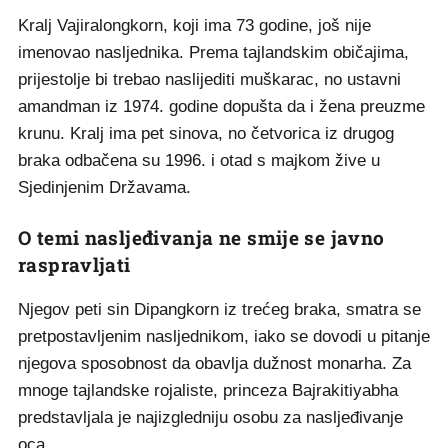
Kralj Vajiralongkorn, koji ima 73 godine, još nije
imenovao nasljednika. Prema tajlandskim običajima,
prijestolje bi trebao naslijediti muškarac, no ustavni
amandman iz 1974. godine dopušta da i žena preuzme
krunu. Kralj ima pet sinova, no četvorica iz drugog
braka odbačena su 1996. i otad s majkom žive u
Sjedinjenim Državama.
O temi nasljeđivanja ne smije se javno
raspravljati
Njegov peti sin Dipangkorn iz trećeg braka, smatra se
pretpostavljenim nasljednikom, iako se dovodi u pitanje
njegova sposobnost da obavlja dužnost monarha. Za
mnoge tajlandske rojaliste, princeza Bajrakitiyabha
predstavljala je najizgledniju osobu za nasljeđivanje
oca.