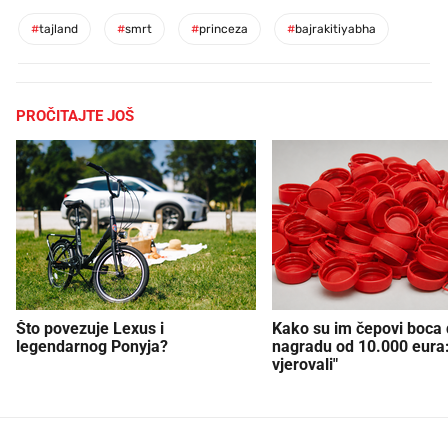
#
tajland
#
smrt
#
princeza
#
bajrakitiyabha
PROČITAJTE JOŠ
Što povezuje Lexus i
Kako su im čepovi boca d
legendarnog Ponyja?
nagradu od 10.000 eura
vjerovali"