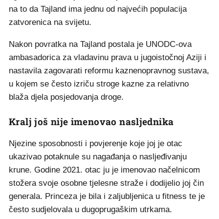
na to da Tajland ima jednu od najvećih populacija
zatvorenica na svijetu.
Nakon povratka na Tajland postala je UNODC-ova
ambasadorica za vladavinu prava u jugoistočnoj Aziji i
nastavila zagovarati reformu kaznenopravnog sustava,
u kojem se često izriču stroge kazne za relativno
blaža djela posjedovanja droge.
Kralj još nije imenovao nasljednika
Njezine sposobnosti i povjerenje koje joj je otac
ukazivao potaknule su nagađanja o nasljeđivanju
krune. Godine 2021. otac ju je imenovao načelnicom
stožera svoje osobne tjelesne straže i dodijelio joj čin
generala. Princeza je bila i zaljubljenica u fitness te je
često sudjelovala u dugoprugaškim utrkama.