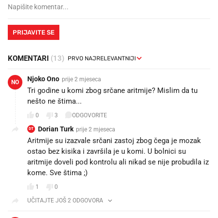
PRIJAVITE SE
KOMENTARI
(13)
Njoko Ono
prije 2 mjeseca
NO
Tri godine u komi zbog srčane aritmije? Mislim da tu
nešto ne štima...
0
3
ODGOVORITE
Dorian Turk
prije 2 mjeseca
DT
Aritmije su izazvale srčani zastoj zbog čega je mozak
ostao bez kisika i završila je u komi. U bolnici su
aritmije doveli pod kontrolu ali nikad se nije probudila iz
kome. Sve štima ;)
1
0
UČITAJTE JOŠ 2 ODGOVORA