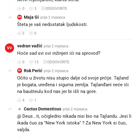
0
3
ODGOVORITE
Maja Gi
prije 2 mjeseca
MG
Šteta je vaš nedostatak ljudskosti.
2
0
vedran vađić
prije 2 mjeseca
VV
Hoće sad svi ovi inžinjeri ići na sprovod?
0
13
ODGOVORITE
Rok Perić
prije 2 mjeseca
RP
Očito u životu nisu stupio dalje od svoje prćije. Tajland
je bogata, uređena i sigurna zemlja. Tajlanđani neće ići
na baušteulu kod nas jer bi išli na gore.
4
1
Cactus Domesticus
prije 2 mjeseca
@ Deus...ti, očigledno nikada nisi bio na Tajlandu. Jesi li
ikada čuo za "New York istoka" ? Za New York si čuo,
valjda.