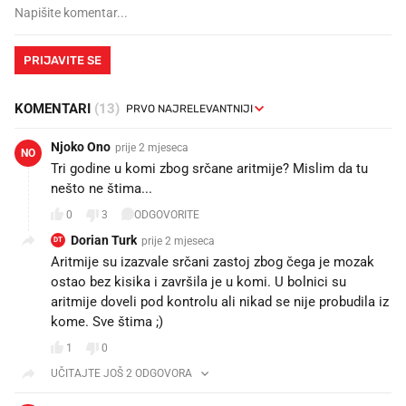
PRIJAVITE SE
KOMENTARI
(13)
Njoko Ono
prije 2 mjeseca
NO
Tri godine u komi zbog srčane aritmije? Mislim da tu
nešto ne štima...
0
3
ODGOVORITE
Dorian Turk
prije 2 mjeseca
DT
Aritmije su izazvale srčani zastoj zbog čega je mozak
ostao bez kisika i završila je u komi. U bolnici su
aritmije doveli pod kontrolu ali nikad se nije probudila iz
kome. Sve štima ;)
1
0
UČITAJTE JOŠ 2 ODGOVORA