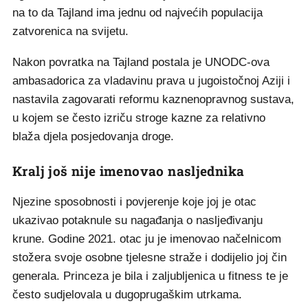
na to da Tajland ima jednu od najvećih populacija
zatvorenica na svijetu.
Nakon povratka na Tajland postala je UNODC-ova
ambasadorica za vladavinu prava u jugoistočnoj Aziji i
nastavila zagovarati reformu kaznenopravnog sustava,
u kojem se često izriču stroge kazne za relativno
blaža djela posjedovanja droge.
Kralj još nije imenovao nasljednika
Njezine sposobnosti i povjerenje koje joj je otac
ukazivao potaknule su nagađanja o nasljeđivanju
krune. Godine 2021. otac ju je imenovao načelnicom
stožera svoje osobne tjelesne straže i dodijelio joj čin
generala. Princeza je bila i zaljubljenica u fitness te je
često sudjelovala u dugoprugaškim utrkama.