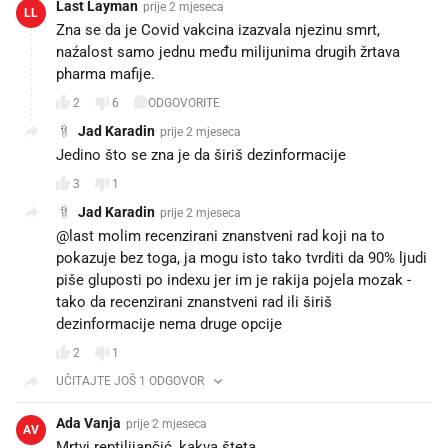
Last Layman
prije 2 mjeseca
LL
Zna se da je Covid vakcina izazvala njezinu smrt,
naźalost samo jednu među milijunima drugih žrtava
pharma mafije.
2
6
ODGOVORITE
Jad Karadin
prije 2 mjeseca
Jedino što se zna je da širiš dezinformacije
3
1
Jad Karadin
prije 2 mjeseca
@last molim recenzirani znanstveni rad koji na to
pokazuje bez toga, ja mogu isto tako tvrditi da 90% ljudi
piše gluposti po indexu jer im je rakija pojela mozak -
tako da recenzirani znanstveni rad ili širiš
dezinformacije nema druge opcije
2
1
UČITAJTE JOŠ 1 ODGOVOR
Ada Vanja
prije 2 mjeseca
AV
Mrtvi reptilijančić, kakva šteta.