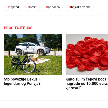
#
tajland
#
smrt
#
princeza
#
bajrakitiyabha
PROČITAJTE JOŠ
Što povezuje Lexus i
Kako su im čepovi boca d
legendarnog Ponyja?
nagradu od 10.000 eura
vjerovali"