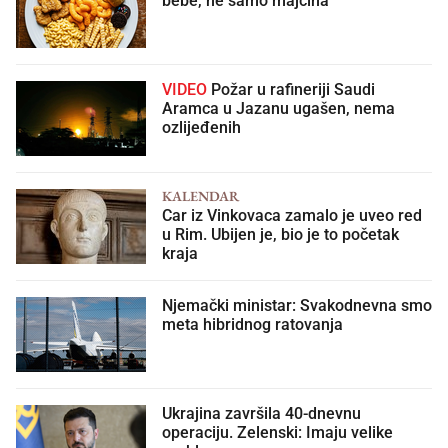
bebe, ne samo majčina
VIDEO
Požar u rafineriji Saudi
Aramca u Jazanu ugašen, nema
ozlijeđenih
KALENDAR
Car iz Vinkovaca zamalo je uveo red
u Rim. Ubijen je, bio je to početak
kraja
Njemački ministar: Svakodnevna smo
meta hibridnog ratovanja
Ukrajina završila 40-dnevnu
operaciju. Zelenski: Imaju velike