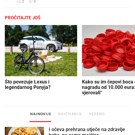
2
0
PROČITAJTE JOŠ
Što povezuje Lexus i
Kako su im čepovi boca d
legendarnog Ponyja?
nagradu od 10.000 eura
vjerovali"
NAJNOVIJE
NAJČITANIJE
VEZANO
I očeva prehrana utječe na zdravlje