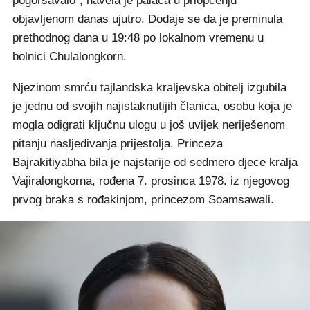
pogoršavalo", navela je palača u priopćenju
objavljenom danas ujutro. Dodaje se da je preminula
prethodnog dana u 19:48 po lokalnom vremenu u
bolnici Chulalongkorn.
Njezinom smrću tajlandska kraljevska obitelj izgubila
je jednu od svojih najistaknutijih članica, osobu koja je
mogla odigrati ključnu ulogu u još uvijek neriješenom
pitanju nasljeđivanja prijestolja. Princeza
Bajrakitiyabha bila je najstarije od sedmero djece kralja
Vajiralongkorna, rođena 7. prosinca 1978. iz njegovog
prvog braka s rođakinjom, princezom Soamsawali.