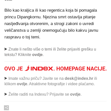
Bilo kao kraljica ili kao regentica koja bi pomagala
princu Dipangkornu. Njezina smrt ostavlja pitanje
nasljeđivanja otvorenim, a strogi zakoni o uvredi
veličanstva u zemlji onemogućuju bilo kakvu javnu
raspravu o toj temi.
Znate li nešto više o temi ili želite prijaviti grešku u
tekstu? Kliknite
ovdje
.
Imate važnu priču? Javite se na
desk@index.hr
ili
klikom
ovdje
. Atraktivne fotografije i videe plaćamo.
Želite raditi na Indexu? Prijavite se
ovdje
.