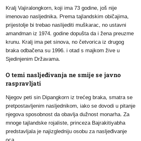
Kralj Vajiralongkorn, koji ima 73 godine, još nije
imenovao nasljednika. Prema tajlandskim običajima,
prijestolje bi trebao naslijediti muškarac, no ustavni
amandman iz 1974. godine dopušta da i žena preuzme
krunu. Kralj ima pet sinova, no četvorica iz drugog
braka odbačena su 1996. i otad s majkom žive u
Sjedinjenim Državama.
O temi nasljeđivanja ne smije se javno
raspravljati
Njegov peti sin Dipangkorn iz trećeg braka, smatra se
pretpostavljenim nasljednikom, iako se dovodi u pitanje
njegova sposobnost da obavlja dužnost monarha. Za
mnoge tajlandske rojaliste, princeza Bajrakitiyabha
predstavljala je najizgledniju osobu za nasljeđivanje
oca.