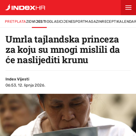
PRETPLATA
ZID
VIJESTI
OGLASI
CIJENE
SPORT
MAGAZIN
RECEPTI
KALENDA
Umrla tajlandska princeza
za koju su mnogi mislili da
će naslijediti krunu
Index Vijesti
06:53, 12. lipnja 2026.