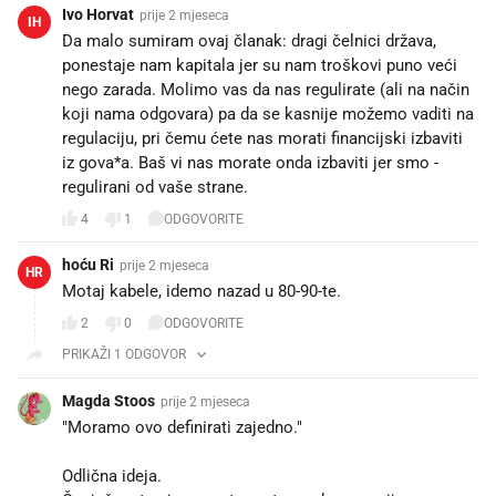
Ivo Horvat
prije 2 mjeseca
IH
Da malo sumiram ovaj članak: dragi čelnici država,
ponestaje nam kapitala jer su nam troškovi puno veći
nego zarada. Molimo vas da nas regulirate (ali na način
koji nama odgovara) pa da se kasnije možemo vaditi na
regulaciju, pri čemu ćete nas morati financijski izbaviti
iz gova*a. Baš vi nas morate onda izbaviti jer smo -
regulirani od vaše strane.
4
1
ODGOVORITE
hoću Ri
prije 2 mjeseca
HR
Motaj kabele, idemo nazad u 80-90-te.
2
0
ODGOVORITE
PRIKAŽI 1 ODGOVOR
Magda Stoos
prije 2 mjeseca
"Moramo ovo definirati zajedno."
Odlična ideja.