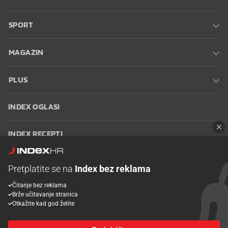
SPORT
MAGAZIN
PLUS
INDEX OGLASI
INDEX RECEPTI
INFO
Pretplatite se na
Index bez reklama
Čitanje bez reklama
Oglašavanje
Zaposli se na Indexu
Kontakt
Impressum
Uvjeti
Brže učitavanje stranica
korištenja
Postavke kolačića
Otkažite kad god želite