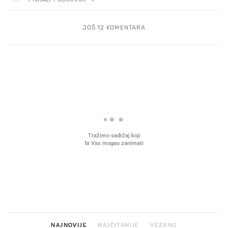
JOŠ 12 KOMENTARA
PROČITAJTE JOŠ
Mjesecima planiramo novu
Što povezuje Lexus i
kuhinju, a jednu važnu odluku
legendarnog Ponyja?
donesemo u samo deset minuta
NAJNOVIJE
NAJČITANIJE
VEZANO