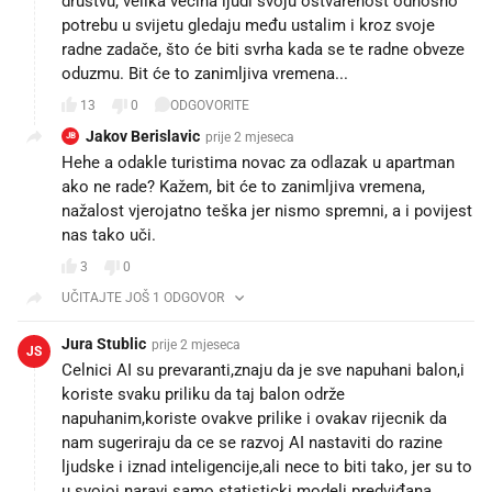
društvu, velika večina ljudi svoju ostvarenost odnosno
potrebu u svijetu gledaju među ustalim i kroz svoje
radne zadače, što će biti svrha kada se te radne obveze
oduzmu. Bit će to zanimljiva vremena...
13
0
ODGOVORITE
Jakov Berislavic
prije 2 mjeseca
JB
Hehe a odakle turistima novac za odlazak u apartman
ako ne rade? Kažem, bit će to zanimljiva vremena,
nažalost vjerojatno teška jer nismo spremni, a i povijest
nas tako uči.
3
0
UČITAJTE JOŠ 1 ODGOVOR
Jura Stublic
prije 2 mjeseca
JS
Celnici AI su prevaranti,znaju da je sve napuhani balon,i
koriste svaku priliku da taj balon održe
napuhanim,koriste ovakve prilike i ovakav rijecnik da
nam sugeriraju da ce se razvoj AI nastaviti do razine
ljudske i iznad inteligencije,ali nece to biti tako, jer su to
u svojoj naravi samo statisticki modeli predviđana