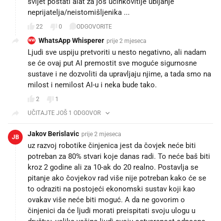
svijet postati alat za još učinkovitije ubijanje
neprijatelja/neistomišljenika ...
22
0
ODGOVORITE
WhatsApp Whisperer
prije 2 mjeseca
WW
Ljudi sve uspiju pretvoriti u nesto negativno, ali nadam
se će ovaj put AI premostit sve moguće sigurnosne
sustave i ne dozvoliti da upravljaju njime, a tada smo na
milost i nemilost AI-u i neka bude tako.
2
1
UČITAJTE JOŠ 1 ODGOVOR
Jakov Berislavic
prije 2 mjeseca
JB
uz razvoj robotike činjenica jest da čovjek neće biti
potreban za 80% stvari koje danas radi. To neće baš biti
kroz 2 godine ali za 10-ak do 20 realno. Postavlja se
pitanje ako čovjekov rad više nije potreban kako će se
to odraziti na postojeći ekonomski sustav koji kao
ovakav više neće biti moguć. A da ne govorim o
činjenici da će ljudi morati preispitati svoju ulogu u