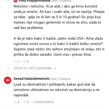
Polu Poljoprivrednik
prije 2 mjeseca
PP
Netočno i netočno. AI je alat, i ako ga krivo koristiš
onda je smeće. Ali kao i svaki alat, on se razvija. Pitanje
za tebe - gdje će AI biti za 5 ili 10 godina? Do prije koji
mjesec nije mogao generirati ni slova na slici, sada to
radi bez problema.
A da je tako kako ti kažeš, zašto onda USA i Kina ulažu
ogromne svote novca u to kako ti kažeš teško smeće?
Sigurno znaš nešto što njihovi stručnjaci ne znaju, eto ti
prilika da dobro zaradiš. Uzmi vizu i pravac Kina.
3
0
UČITAJTE JOŠ 2 ODGOVORA
Senad Hadziahmetovic
prije 2 mjeseca
SH
Ljudi su destruktivni I pohlepnih, kakav god alat da
izmislimo ultimativno se iskoristi za destrukciju a ne
napredak.
6
0
ODGOVORITE