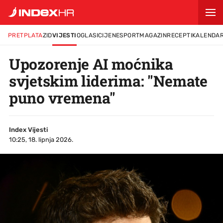
PRETPLATA
ZID
VIJESTI
OGLASI
CIJENE
SPORT
MAGAZIN
RECEPTI
KALENDA
Upozorenje AI moćnika
svjetskim liderima: "Nemate
puno vremena"
Index Vijesti
10:25, 18. lipnja 2026.