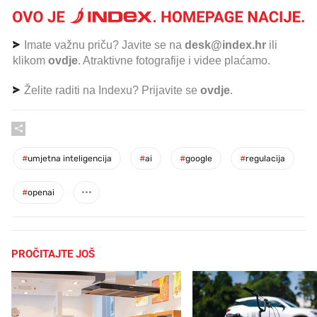
Imate važnu priču? Javite se na
desk@index.hr
ili
klikom
ovdje
. Atraktivne fotografije i videe plaćamo.
Želite raditi na Indexu? Prijavite se
ovdje
.
#
umjetna inteligencija
#
ai
#
google
#
regulacija
#
openai
PROČITAJTE JOŠ