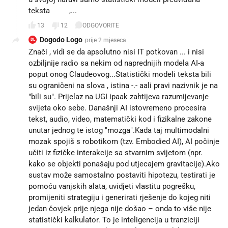
teksta🤣🤣,...
13
12
ODGOVORITE
Dogodo Logo
prije 2 mjeseca
DL
Znači , vidi se da apsolutno nisi IT potkovan ... i nisi
ozbiljnije radio sa nekim od naprednijih modela AI-a
poput onog Claudeovog...Statistički modeli teksta bili
su ograničeni na slova , istina -.- aali pravi nazivnik je na
"bili su". Prijelaz na UGI ipaak zahtijeva razumijevanje
svijeta oko sebe. Današnji AI istovremeno procesira
tekst, audio, video, matematički kod i fizikalne zakone
unutar jednog te istog "mozga".Kada taj multimodalni
mozak spojiš s robotikom (tzv. Embodied AI), AI počinje
učiti iz fizičke interakcije sa stvarnim svijetom (npr.
kako se objekti ponašaju pod utjecajem gravitacije).Ako
sustav može samostalno postaviti hipotezu, testirati je
pomoću vanjskih alata, uvidjeti vlastitu pogrešku,
promijeniti strategiju i generirati rješenje do kojeg niti
jedan čovjek prije njega nije došao – onda to više nije
statistički kalkulator. To je inteligencija u tranziciji