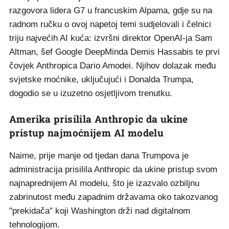
razgovora lidera G7 u francuskim Alpama, gdje su na
radnom ručku o ovoj napetoj temi sudjelovali i čelnici
triju najvećih AI kuća: izvršni direktor OpenAI-ja Sam
Altman, šef Google DeepMinda Demis Hassabis te prvi
čovjek Anthropica Dario Amodei. Njihov dolazak među
svjetske moćnike, uključujući i Donalda Trumpa,
dogodio se u izuzetno osjetljivom trenutku.
Amerika prisilila Anthropic da ukine
pristup najmoćnijem AI modelu
Naime, prije manje od tjedan dana Trumpova je
administracija prisilila Anthropic da ukine pristup svom
najnaprednijem AI modelu, što je izazvalo ozbiljnu
zabrinutost među zapadnim državama oko takozvanog
"prekidača" koji Washington drži nad digitalnom
tehnologijom.