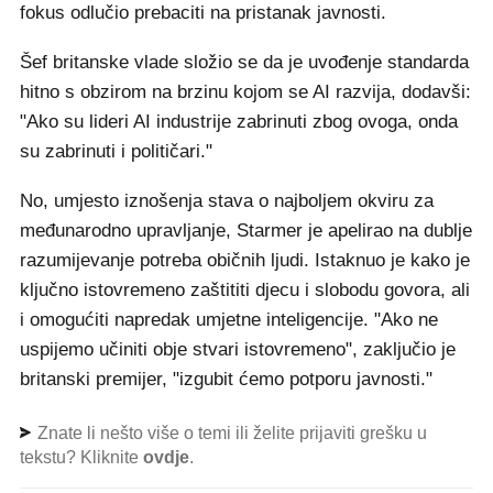
fokus odlučio prebaciti na pristanak javnosti.
Šef britanske vlade složio se da je uvođenje standarda
hitno s obzirom na brzinu kojom se AI razvija, dodavši:
"Ako su lideri AI industrije zabrinuti zbog ovoga, onda
su zabrinuti i političari."
No, umjesto iznošenja stava o najboljem okviru za
međunarodno upravljanje, Starmer je apelirao na dublje
razumijevanje potreba običnih ljudi. Istaknuo je kako je
ključno istovremeno zaštititi djecu i slobodu govora, ali
i omogućiti napredak umjetne inteligencije. "Ako ne
uspijemo učiniti obje stvari istovremeno", zaključio je
britanski premijer, "izgubit ćemo potporu javnosti."
Znate li nešto više o temi ili želite prijaviti grešku u
tekstu? Kliknite
ovdje
.