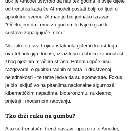
dok je Amodei ustvrdio da nas tek godina ili dvije dijele
od trenutka kada će AI modeli postati bolji od ljudi u
apsolutno svemu. Altman je bio jednako izravan:
"Očekujem da ćemo za godinu ili dvije izgraditi
sustave zapanjujuće moći."
No, iako su sva trojica istaknula golemu korist koju
ova tehnologija donosi, izrazili su i duboku zabrinutost
zbog njezinih mračnih strana. Pritom uopće nisu
razgovarali o gubitku radnih mjesta ili društvenoj
nejednakosti - te teme jedva da su spomenute. Fokus
je bio isključivo na pitanjima nacionalne sigurnosti:
kibernetičkim napadima, bioterorizmu, nuklearnoj
prijetnji i modernom ratovanju.
Tko drži ruku na gumbu?
Ako se trenutačni trend nastavi, upozorio je Amodei,