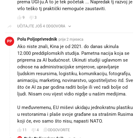
prema UGI-ju.A to je tek početak ... Napredak tj razvoj je
vrlo teško tj praktički nemoguće zaustaviti.
9
3
UČITAJTE JOŠ 4 ODGOVORA
Polu Poljoprivrednik
prije 2 mjeseca
PP
Ako niste znali, Kina je od 2021. do danas ukinula
12.000 preddiplomskih studija. Pametna nacija koja se
priprema za AI budućnost. Ukinuti studiji uglavnom se
odnose na administracijske smjerove, upravljanje
ljudskim resursima, logistiku, komunikaciju, fotografiju,
animaciju, marketing, novinarstvo, ugostiteljstvo itd. Sve
što će AI za par godina raditi bolje ili već radi bolje od
ljudi. Nisam ovu vijest vidio nigdje u našim medijima.
U međuvremenu, EU miševi ukidaju jednokratnu plastiku
u restoranima i plaše svoje građane sa strašnim Rusima
koji će, evo samo što nisu, napasti NATO.
11
4
ODGOVORITE