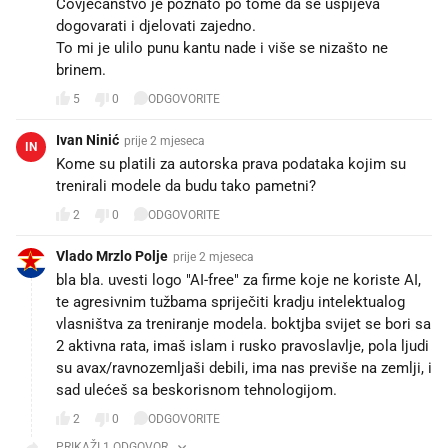
Čovječanstvo je poznato po tome da se uspijeva
dogovarati i djelovati zajedno.
To mi je ulilo punu kantu nade i više se nizašto ne
brinem.
5
0
ODGOVORITE
Ivan Ninić
prije 2 mjeseca
IN
Kome su platili za autorska prava podataka kojim su
trenirali modele da budu tako pametni?
2
0
ODGOVORITE
Vlado Mrzlo Polje
prije 2 mjeseca
bla bla. uvesti logo "AI-free" za firme koje ne koriste AI,
te agresivnim tužbama spriječiti kradju intelektualog
vlasništva za treniranje modela. boktjba svijet se bori sa
2 aktivna rata, imaš islam i rusko pravoslavlje, pola ljudi
su avax/ravnozemljaši debili, ima nas previše na zemlji, i
sad ulećeš sa beskorisnom tehnologijom.
2
0
ODGOVORITE
PRIKAŽI 1 ODGOVOR