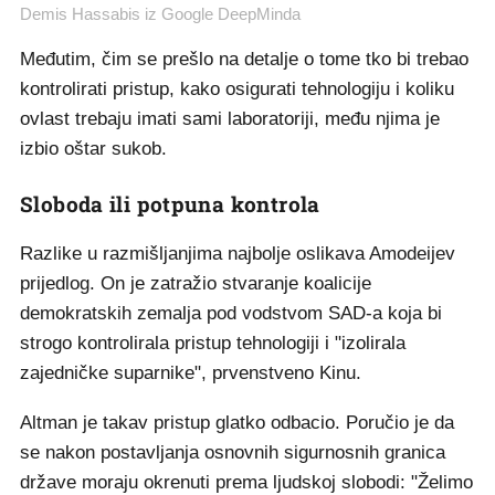
Demis Hassabis iz Google DeepMinda
Međutim, čim se prešlo na detalje o tome tko bi trebao
kontrolirati pristup, kako osigurati tehnologiju i koliku
ovlast trebaju imati sami laboratoriji, među njima je
izbio oštar sukob.
Sloboda ili potpuna kontrola
Razlike u razmišljanjima najbolje oslikava Amodeijev
prijedlog. On je zatražio stvaranje koalicije
demokratskih zemalja pod vodstvom SAD-a koja bi
strogo kontrolirala pristup tehnologiji i "izolirala
zajedničke suparnike", prvenstveno Kinu.
Altman je takav pristup glatko odbacio. Poručio je da
se nakon postavljanja osnovnih sigurnosnih granica
države moraju okrenuti prema ljudskoj slobodi: "Želimo