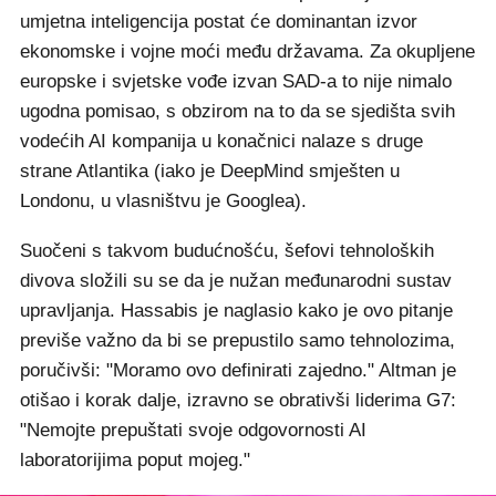
umjetna inteligencija postat će dominantan izvor
ekonomske i vojne moći među državama. Za okupljene
europske i svjetske vođe izvan SAD-a to nije nimalo
ugodna pomisao, s obzirom na to da se sjedišta svih
vodećih AI kompanija u konačnici nalaze s druge
strane Atlantika (iako je DeepMind smješten u
Londonu, u vlasništvu je Googlea).
Suočeni s takvom budućnošću, šefovi tehnoloških
divova složili su se da je nužan međunarodni sustav
upravljanja. Hassabis je naglasio kako je ovo pitanje
previše važno da bi se prepustilo samo tehnolozima,
poručivši: "Moramo ovo definirati zajedno." Altman je
otišao i korak dalje, izravno se obrativši liderima G7:
"Nemojte prepuštati svoje odgovornosti AI
laboratorijima poput mojeg."