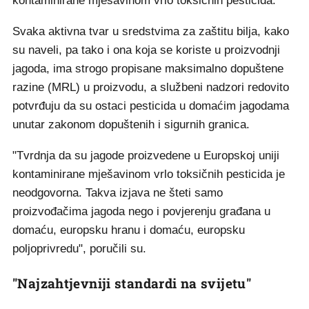
kontaminirane mješavinom vrlo toksičnih pesticida.
Svaka aktivna tvar u sredstvima za zaštitu bilja, kako
su naveli, pa tako i ona koja se koriste u proizvodnji
jagoda, ima strogo propisane maksimalno dopuštene
razine (MRL) u proizvodu, a službeni nadzori redovito
potvrđuju da su ostaci pesticida u domaćim jagodama
unutar zakonom dopuštenih i sigurnih granica.
"Tvrdnja da su jagode proizvedene u Europskoj uniji
kontaminirane mješavinom vrlo toksičnih pesticida je
neodgovorna. Takva izjava ne šteti samo
proizvođačima jagoda nego i povjerenju građana u
domaću, europsku hranu i domaću, europsku
poljoprivredu", poručili su.
"Najzahtjevniji standardi na svijetu"