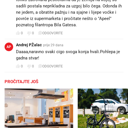
sadili postala neprikladna za uzgoj bilo čega. Odonda ih
ne jedem, a obratite pažnju i na sjajne i lijepe voćke i
povrće iz supermarketa i pročitate nešto o "Apeel"
poznatog filantropa Bila Gatesa.
0
0
ODGOVORITE
Andrej PŽalac
prije 29 dana
AP
Daaaa,naravno svaki cigo svoga konja hvali.Pohlepa je
gadna stvar!
0
0
ODGOVORITE
PROČITAJTE JOŠ