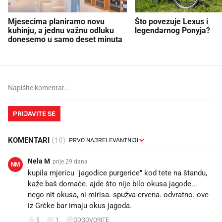
Mjesecima planiramo novu
Što povezuje Lexus i
kuhinju, a jednu važnu odluku
legendarnog Ponyja?
donesemo u samo deset minuta
PRIJAVITE SE
KOMENTARI
(10)
Nela M
prije 29 dana
NM
kupila mjericu "jagodice purgerice" kod tete na štandu,
kaže baš domaće. ajde što nije bilo okusa jagode...
nego nit okusa, ni mirisa. spužva crvena. odvratno. ove
iz Grčke bar imaju okus jagoda.
5
1
ODGOVORITE