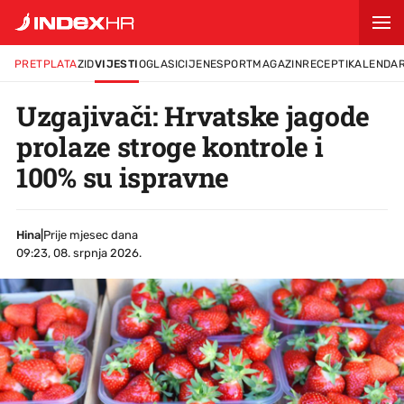
PRETPLATA
ZID
VIJESTI
OGLASI
CIJENE
SPORT
MAGAZIN
RECEPTI
KALENDA
Uzgajivači: Hrvatske jagode
prolaze stroge kontrole i
100% su ispravne
Hina
|
Prije mjesec dana
09:23, 08. srpnja 2026.