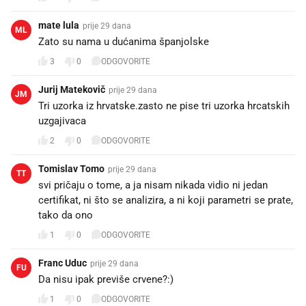
mate lula
prije 29 dana
ML
Zato su nama u dućanima španjolske
3
0
ODGOVORITE
Jurij Matekovič
prije 29 dana
JM
Tri uzorka iz hrvatske.zasto ne pise tri uzorka hrcatskih
uzgajivaca
2
0
ODGOVORITE
Tomislav Tomo
prije 29 dana
TT
svi pričaju o tome, a ja nisam nikada vidio ni jedan
certifikat, ni što se analizira, a ni koji parametri se prate,
tako da ono
1
0
ODGOVORITE
Franc Uduc
prije 29 dana
FU
Da nisu ipak previše crvene?:)
1
0
ODGOVORITE