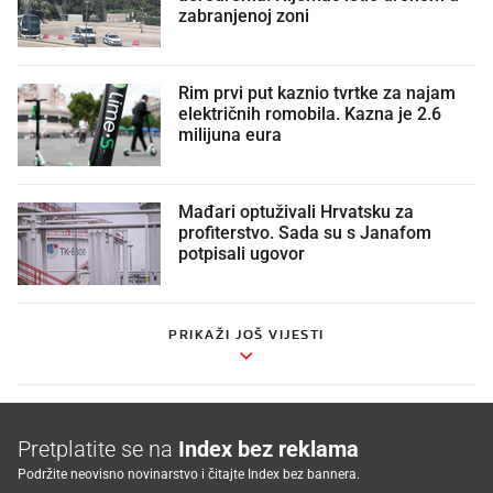
zabranjenoj zoni
Rim prvi put kaznio tvrtke za najam
električnih romobila. Kazna je 2.6
milijuna eura
Mađari optuživali Hrvatsku za
profiterstvo. Sada su s Janafom
potpisali ugovor
PRIKAŽI JOŠ VIJESTI
Pretplatite se na
Index bez reklama
Podržite neovisno novinarstvo i čitajte Index bez bannera.