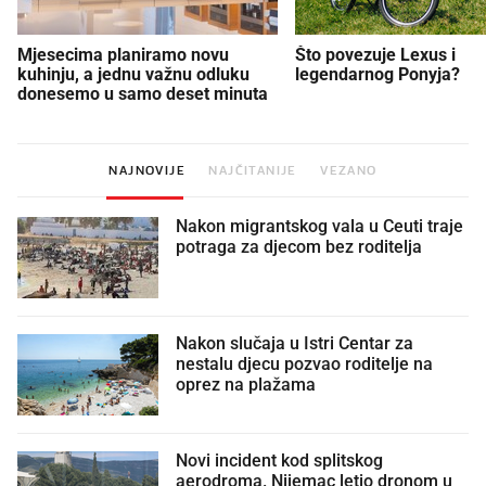
Mjesecima planiramo novu
Što povezuje Lexus i
kuhinju, a jednu važnu odluku
legendarnog Ponyja?
donesemo u samo deset minuta
NAJNOVIJE
NAJČITANIJE
VEZANO
Nakon migrantskog vala u Ceuti traje
potraga za djecom bez roditelja
Nakon slučaja u Istri Centar za
nestalu djecu pozvao roditelje na
oprez na plažama
Novi incident kod splitskog
aerodroma. Nijemac letio dronom u