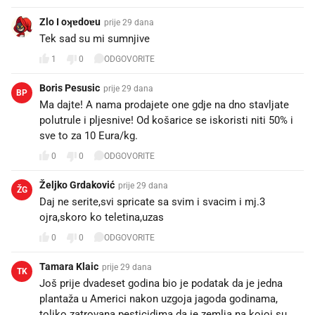
Zlo I oʞɐdoɐu
prije 29 dana
Tek sad su mi sumnjive 🤔
1
0
ODGOVORITE
Boris Pesusic
prije 29 dana
BP
Ma dajte! A nama prodajete one gdje na dno stavljate
polutrule i pljesnive! Od košarice se iskoristi niti 50% i
sve to za 10 Eura/kg.
0
0
ODGOVORITE
Željko Grdaković
prije 29 dana
ŽG
Daj ne serite,svi spricate sa svim i svacim i mj.3
ojra,skoro ko teletina,uzas
0
0
ODGOVORITE
Tamara Klaic
prije 29 dana
TK
Još prije dvadeset godina bio je podatak da je jedna
plantaža u Americi nakon uzgoja jagoda godinama,
toliko zatrovana pesticidima da je zemlja na kojoj su