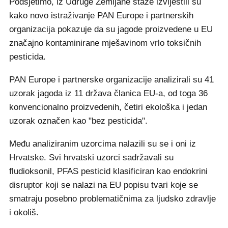
Podsjetimo, iz Udruge Zemljane staze izvijestili su
kako novo istraživanje PAN Europe i partnerskih
organizacija pokazuje da su jagode proizvedene u EU
značajno kontaminirane mješavinom vrlo toksičnih
pesticida.
PAN Europe i partnerske organizacije analizirali su 41
uzorak jagoda iz 11 država članica EU-a, od toga 36
konvencionalno proizvedenih, četiri ekološka i jedan
uzorak označen kao "bez pesticida".
Među analiziranim uzorcima nalazili su se i oni iz
Hrvatske. Svi hrvatski uzorci sadržavali su
fludioksonil, PFAS pesticid klasificiran kao endokrini
disruptor koji se nalazi na EU popisu tvari koje se
smatraju posebno problematičnima za ljudsko zdravlje
i okoliš.