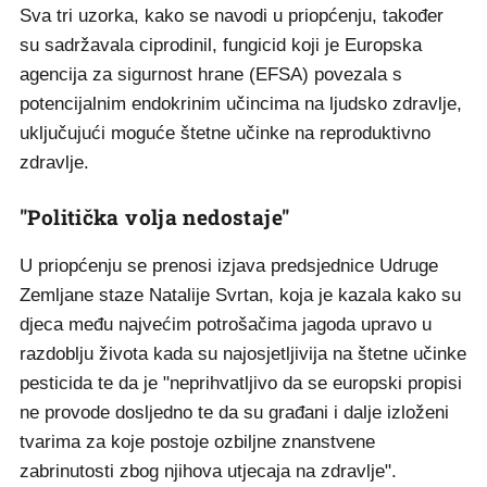
Sva tri uzorka, kako se navodi u priopćenju, također
su sadržavala ciprodinil, fungicid koji je Europska
agencija za sigurnost hrane (EFSA) povezala s
potencijalnim endokrinim učincima na ljudsko zdravlje,
uključujući moguće štetne učinke na reproduktivno
zdravlje.
"Politička volja nedostaje"
U priopćenju se prenosi izjava predsjednice Udruge
Zemljane staze Natalije Svrtan, koja je kazala kako su
djeca među najvećim potrošačima jagoda upravo u
razdoblju života kada su najosjetljivija na štetne učinke
pesticida te da je "neprihvatljivo da se europski propisi
ne provode dosljedno te da su građani i dalje izloženi
tvarima za koje postoje ozbiljne znanstvene
zabrinutosti zbog njihova utjecaja na zdravlje".