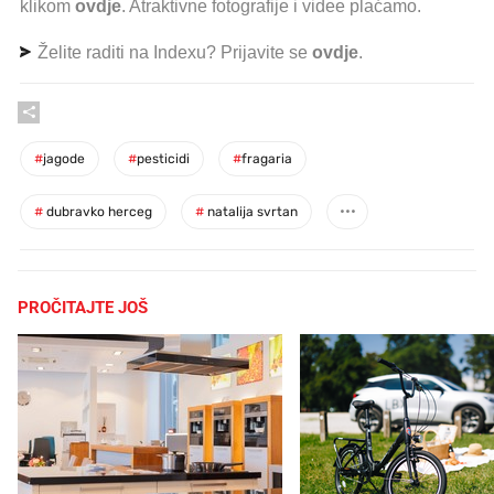
klikom
ovdje
. Atraktivne fotografije i videe plaćamo.
Želite raditi na Indexu? Prijavite se
ovdje
.
#
jagode
#
pesticidi
#
fragaria
#
dubravko herceg
#
natalija svrtan
PROČITAJTE JOŠ