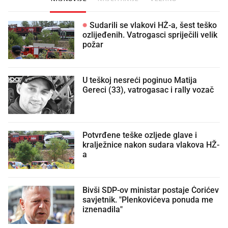
Sudarili se vlakovi HŽ-a, šest teško
ozlijeđenih. Vatrogasci spriječili velik
požar
U teškoj nesreći poginuo Matija
Gereci (33), vatrogasac i rally vozač
Potvrđene teške ozljede glave i
kralježnice nakon sudara vlakova HŽ-
a
Bivši SDP-ov ministar postaje Ćorićev
savjetnik. "Plenkovićeva ponuda me
iznenadila"