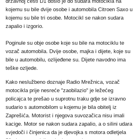
državnoj cesti D1 došlo je do sudara motocikla na
kojemu su bile dvije osobe i automobila Citroen Saxo u
kojemu su bile tri osobe. Motocikl se nakon sudara
zapalio i izgorio.
Poginule su obje osobe koje su bile na motociklu te
vozač automobila. Dvije osobe, majka i dijete, koje su
bile u automobilu, ozlijeđene su. Dijete navodno ima
teške ozljede.
Kako neslužbeno doznaje Radio Mrežnica, vozač
motocikla prije nesreće "zaobilazio" je ležećeg
policajca te prešao u suprotnu traku gdje se izravno
sudario s automobilom u kojemu je bila obitelj iz
Zaprešića. Motorist i njegova suvozačica nisu imali
kacige. Motor se nakon sudara zapalio, a o silini udara
svjedoči i činjenica da je djevojka s motora odletjela