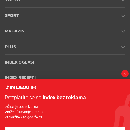
SPORT
MAGAZIN
PLUS
INDEX OGLASI
INDEX RECEPTI
INFO
Pretplatite se na
Index bez reklama
Čitanje bez reklama
Oglašavanje
Zaposli se na Indexu
Kontakt
Impressum
Uvjeti
Brže učitavanje stranica
korištenja
Postavke kolačića
Otkažite kad god želite