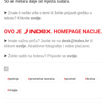
50-ak metara dalje od mjesta sudara.
Znate li nešto više o temi ili želite prijaviti grešku u
tekstu? Kliknite
ovdje
.
Imate važnu priču? Javite se na
desk@index.hr
ili
klikom
ovdje
. Atraktivne fotografije i videe plaćamo.
Želite raditi na Indexu? Prijavite se
ovdje
.
#
policija
#
prometna nesreća
#
promet
#
brzina
#
magla