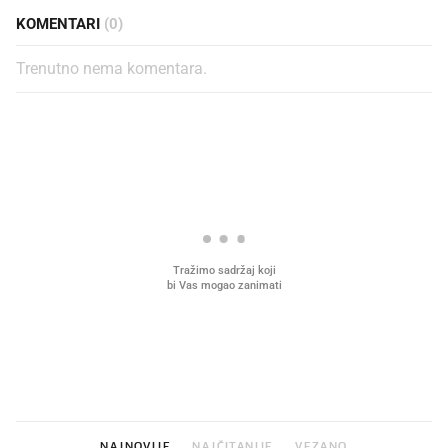
KOMENTARI
(0)
Trenutno nema komentara.
PROČITAJTE JOŠ
Što povezuje Lexus i
Kako su im čepovi boca d
legendarnog Ponyja?
nagradu od 10.000 eura
vjerovali"
NAJNOVIJE
NAJČITANIJE
VEZANO