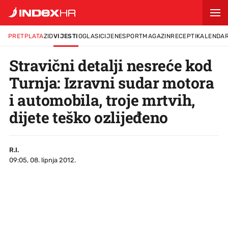
PRETPLATA
ZID
VIJESTI
OGLASI
CIJENE
SPORT
MAGAZIN
RECEPTI
KALENDA
Stravični detalji nesreće kod
Turnja: Izravni sudar motora
i automobila, troje mrtvih,
dijete teško ozlijeđeno
R.I.
09:05, 08. lipnja 2012.