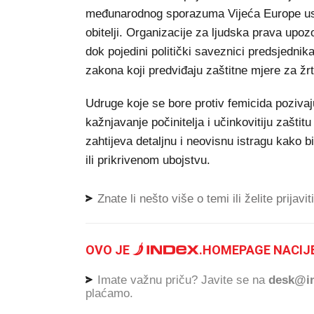
međunarodnog sporazuma Vijeća Europe usmj
obitelji. Organizacije za ljudska prava upozo
dok pojedini politički saveznici predsjedn
zakona koji predviđaju zaštitne mjere za žrt
Udruge koje se bore protiv femicida pozivaju
kažnjavanje počinitelja i učinkovitiju zaštit
zahtijeva detaljnu i neovisnu istragu kako b
ili prikrivenom ubojstvu.
Znate li nešto više o temi ili želite prijavi
OVO JE
.
HOMEPAGE NACIJE
Imate važnu priču? Javite se na
desk@in
plaćamo.