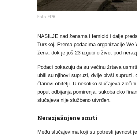
Foto: EPA
NASILJE nad ženama i femicid i dalje predst
Turskoj. Prema podacima organizacije We Wi
žena, dok je još 23 izgubilo život pod neraz
Podaci pokazuju da su većinu žrtava usmrtili 
ubili su njihovi supruzi, dvije bivši supruzi, 
članovi obitelji. U nekoliko slučajeva zloči
poput odbijanja pomirenja, sukoba oko financ
slučajeva nije službeno utvrđen.
Nerazjašnjene smrti
Među slučajevima koji su potresli javnost j