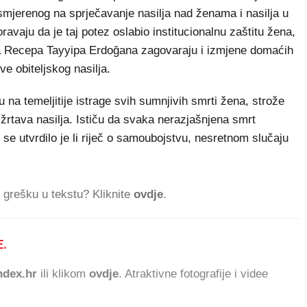
erenog na sprječavanje nasilja nad ženama i nasilja u
ravaju da je taj potez oslabio institucionalnu zaštitu žena,
ika Recepa Tayyipa Erdoğana zagovaraju i izmjene domaćih
ve obiteljskog nasilja.
 na temeljitije istrage svih sumnjivih smrti žena, strože
u žrtava nasilja. Ističu da svaka nerazjašnjena smrt
i se utvrdilo je li riječ o samoubojstvu, nesretnom slučaju
ti grešku u tekstu? Kliknite
ovdje
.
.
352.562 ČITATELJA
dex.hr
ili klikom
ovdje
. Atraktivne fotografije i videe