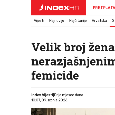
PRETPLAT
Vijesti
Najnovije
Najčitanije
Hrvatska
S
Velik broj žen
nerazjašnjeni
femicide
Index Vijesti
|
Prije mjesec dana
10:07, 09. srpnja 2026.