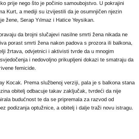
o prije nego što je počinio samoubojstvo. U pokrajini
Kurt, a mediji su izvijestili da je osumnjičen njezin
ije žene, Serap Yılmaz i Hatice Yeysikan.
ravaju da brojni slučajevi nasilne smrti žena nikada ne
ziva porast smrti žena nakon padova s prozora ili balkona,
i žrtava, odvjetnici i aktivisti tvrde da u mnogim
 svjedočenja i nedovoljno prikupljeni dokazi te smatraju da
krivene femicide.
ay Kocak. Prema službenoj verziji, pala je s balkona stana
ina obitelj odbacuje takav zaključak, tvrdeći da nije
nirala budućnost te da se pripremala za razvod od
z podizanja optužnice, a obitelj i dalje traži novu istragu.