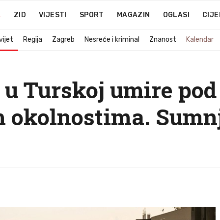
A
ZID
VIJESTI
SPORT
MAGAZIN
OGLASI
CIJE
vijet
Regija
Zagreb
Nesreće i kriminal
Znanost
Kalendar
a u Turskoj umire pod
m okolnostima. Sumnj