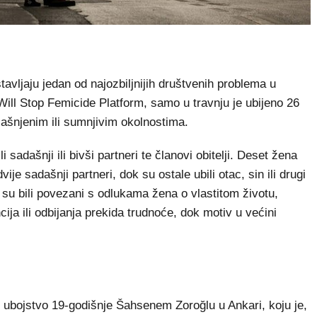
avljaju jedan od najozbiljnijih društvenih problema u
ll Stop Femicide Platform, samo u travnju je ubijeno 26
jašnjenim ili sumnjivim okolnostima.
sadašnji ili bivši partneri te članovi obitelji. Deset žena
dvije sadašnji partneri, dok su ostale ubili otac, sin ili drugi
ni su bili povezani s odlukama žena o vlastitom životu,
ija ili odbijanja prekida trudnoće, dok motiv u većini
e ubojstvo 19-godišnje Šahsenem Zoroğlu u Ankari, koju je,