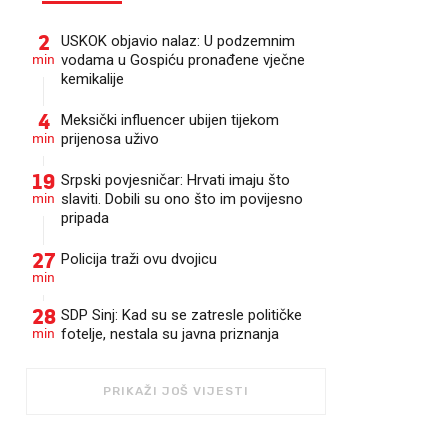
2
USKOK objavio nalaz: U podzemnim
min
vodama u Gospiću pronađene vječne
kemikalije
4
Meksički influencer ubijen tijekom
min
prijenosa uživo
19
Srpski povjesničar: Hrvati imaju što
min
slaviti. Dobili su ono što im povijesno
pripada
27
Policija traži ovu dvojicu
min
28
SDP Sinj: Kad su se zatresle političke
min
fotelje, nestala su javna priznanja
PRIKAŽI JOŠ VIJESTI