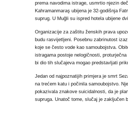
prema navodima istrage, usmrtio njezin dečk
Kahramanmaraş ubijena je 32-godišnja Fatma 
suprug. U Muğli su ispred hotela ubijene dv
Organizacije za zaštitu ženskih prava upozo
budu rasvijetljeni. Posebnu zabrinutost iza
koje se često vode kao samoubojstva. Obitelj
istragama postoje nelogičnosti, proturječna
bi dio tih slučajeva mogao predstavljati pri
Jedan od najpoznatijih primjera je smrt Sez
na trećem katu i počinila samoubojstvo. Njez
pokazivala znakove suicidalnosti, da je pla
supruga. Unatoč tome, slučaj je zaključen be