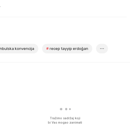
.
anbulska konvencija
#
recep tayyip erdoğan
Tražimo sadržaj koji
bi Vas mogao zanimati