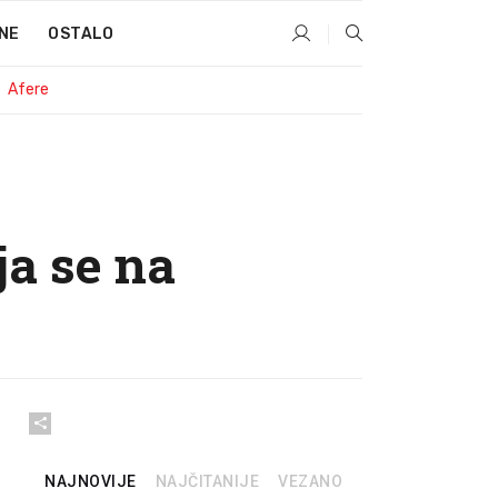
NE
OSTALO
Afere
a se na
NAJNOVIJE
NAJČITANIJE
VEZANO