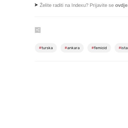
Želite raditi na Indexu? Prijavite se
ovdje
#
turska
#
ankara
#
femicid
#
ist