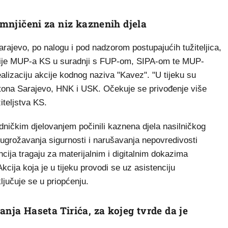
umnjičeni za niz kaznenih djela
arajevo, po nalogu i pod nadzorom postupajućih tužiteljica,
olicije MUP-a KS u suradnji s FUP-om, SIPA-om te MUP-
lizaciju akcije kodnog naziva "Kavez". "U tijeku su
ntona Sarajevo, HNK i USK. Očekuje se privođenje više
iteljstva KS.
dničkim djelovanjem počinili kaznena djela nasilničkog
ugrožavanja sigurnosti i narušavanja nepovredivosti
encija tragaju za materijalnim i digitalnim dokazima
kcija koja je u tijeku provodi se uz asistenciju
jučuje se u priopćenju.
anja Haseta Tirića, za kojeg tvrde da je