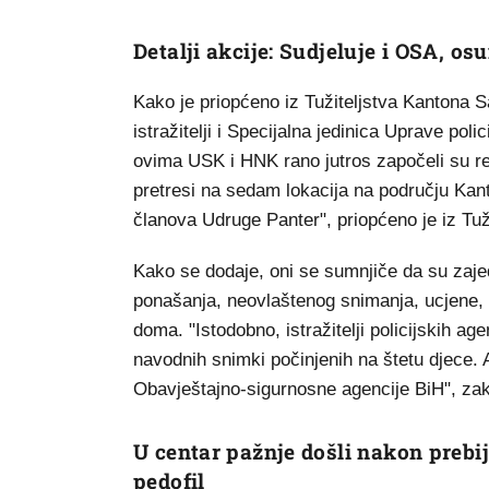
Detalji akcije: Sudjeluje i OSA, os
Kako je priopćeno iz Tužiteljstva Kantona S
istražitelji i Specijalna jedinica Uprave p
ovima USK i HNK rano jutros započeli su rea
pretresi na sedam lokacija na području Ka
članova Udruge Panter", priopćeno je iz Tuž
Kako se dodaje, oni se sumnjiče da su zaje
ponašanja, neovlaštenog snimanja, ucjene, 
doma. "Istodobno, istražitelji policijskih ag
navodnih snimki počinjenih na štetu djece. A
Obavještajno-sigurnosne agencije BiH", zakl
U centar pažnje došli nakon prebij
pedofil