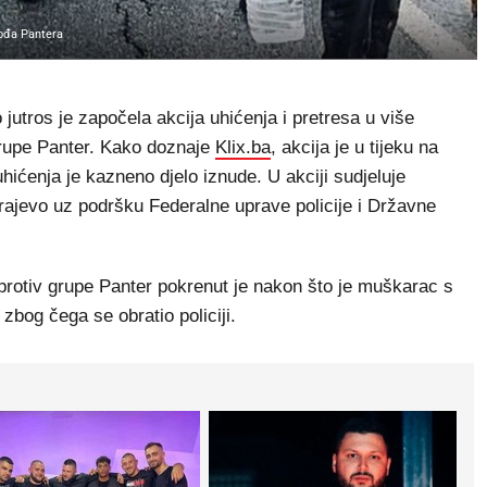
ođa Pantera
utros je započela akcija uhićenja i pretresa u više
grupe Panter. Kako doznaje
Klix.ba
, akcija je u tijeku na
uhićenja je kazneno djelo iznude. U akciji sudjeluje
rajevo uz podršku Federalne uprave policije i Državne
rotiv grupe Panter pokrenut je nakon što je muškarac s
 zbog čega se obratio policiji.