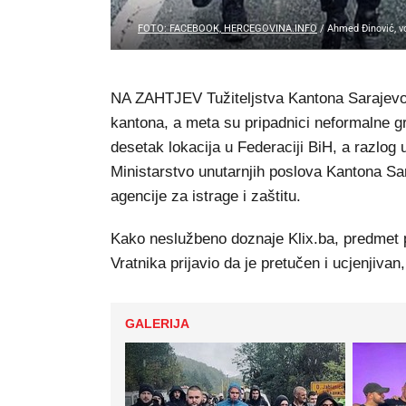
FOTO: FACEBOOK, HERCEGOVINA.INFO
/
Ahmed Đinović, v
NA ZAHTJEV Tužiteljstva Kantona Sarajevo j
kantona, a meta su pripadnici neformalne 
desetak lokacija u Federaciji BiH, a razlog 
Ministarstvo unutarnjih poslova Kantona Sa
agencije za istrage i zaštitu.
Kako neslužbeno doznaje Klix.ba, predmet p
Vratnika prijavio da je pretučen i ucjenjivan,
GALERIJA