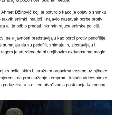
obio značajnu pozornost lokalnih medija.
 Ahmet Džinović koji je potvrdio kako je objavio snimku
 takvih snimki ima još i najavio nastavak borbe protiv
ta ali je odbio predati inkriminirajuće snimke policiji.
i se u javnosti predstavljaju kao borci protiv pedofilije.
umnjaju da su pedofili, snimaju ih, zlostavljaju i
tragom je utvrđeno da bi u njihovim aktivnostima moglo
dnju s policijskim i istražnim organima vezano uz njihove
 usmjereni i na pronalaženje kompromitirajuće videosnimke
ih poduzeća, a s ciljem utvrđivanja postojanja kaznenog