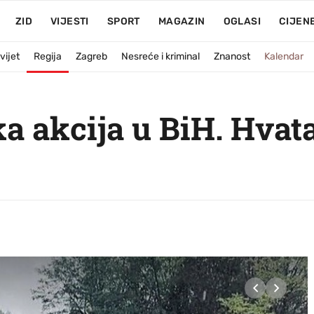
ZID
VIJESTI
SPORT
MAGAZIN
OGLASI
CIJEN
vijet
Regija
Zagreb
Nesreće i kriminal
Znanost
Kalendar
ka akcija u BiH. Hvat