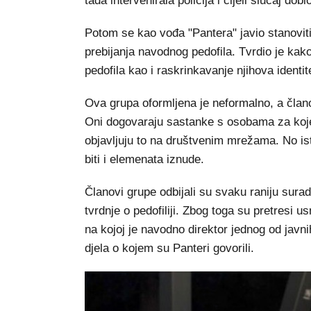
tada intervenirala policija i cijeli slučaj d
Potom se kao vođa "Pantera" javio stanoviti
prebijanja navodnog pedofila. Tvrdio je kako
pedofila kao i raskrinkavanje njihova identite
Ova grupa oformljena je neformalno, a članov
Oni dogovaraju sastanke s osobama za koje s
objavljuju to na društvenim mrežama. No is
biti i elemenata iznude.
Članovi grupe odbijali su svaku raniju sura
tvrdnje o pedofiliji. Zbog toga su pretresi
na kojoj je navodno direktor jednog od javn
djela o kojem su Panteri govorili.