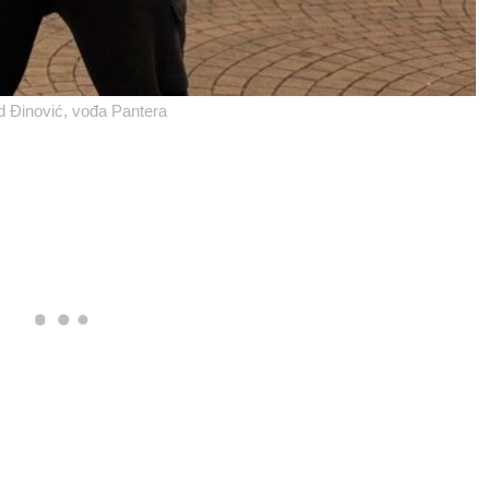
 Đinović, vođa Pantera