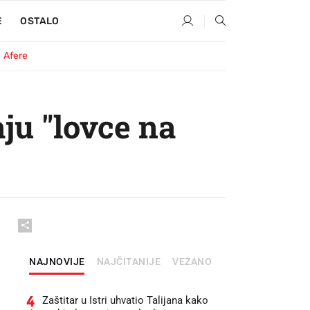
E
OSTALO
Afere
aju "lovce na
NAJNOVIJE
NAJČITANIJE
VEZANO
4
Zaštitar u Istri uhvatio Talijana kako