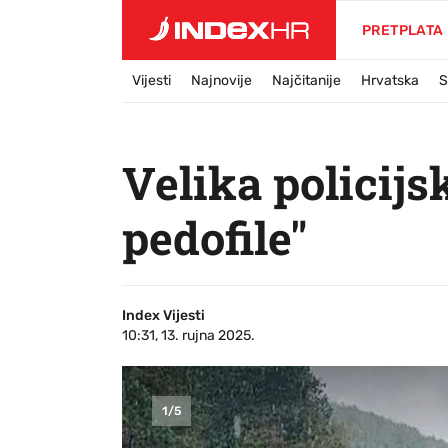
PRETPLATA
Vijesti
Najnovije
Najčitanije
Hrvatska
S
Velika policijs
pedofile"
Index Vijesti
10:31, 13. rujna 2025.
1
/
5