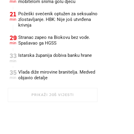
min
mobitelom snima golu djecu
21
Požeški svećenik optužen za seksualno
min
zlostavljanje. HBK: Nije još utvrđena
krivnja
29
Stranac zapeo na Biokovu bez vode.
min
Spašavao ga HGSS
33
Istarska županija dobiva banku hrane
min
35
Vlada diže mirovine branitelja. Medved
min
objavio detalje
PRIKAŽI JOŠ VIJESTI