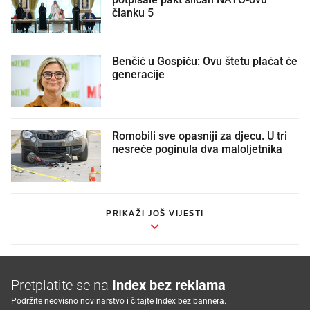
članku 5
Benčić u Gospiću: Ovu štetu plaćat će
generacije
Romobili sve opasniji za djecu. U tri
nesreće poginula dva maloljetnika
PRIKAŽI JOŠ VIJESTI
Pretplatite se na
Index bez reklama
Podržite neovisno novinarstvo i čitajte Index bez bannera.