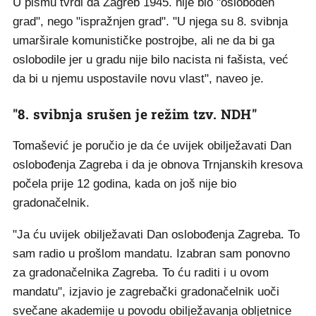
U pismu tvrdi da Zagreb 1945. nije bio "oslobođen
grad", nego "ispražnjen grad". "U njega su 8. svibnja
umarširale komunističke postrojbe, ali ne da bi ga
oslobodile jer u gradu nije bilo nacista ni fašista, već
da bi u njemu uspostavile novu vlast", naveo je.
"8. svibnja srušen je režim tzv. NDH"
Tomašević je poručio je da će uvijek obilježavati Dan
oslobođenja Zagreba i da je obnova Trnjanskih kresova
počela prije 12 godina, kada on još nije bio
gradonačelnik.
"Ja ću uvijek obilježavati Dan oslobođenja Zagreba. To
sam radio u prošlom mandatu. Izabran sam ponovno
za gradonačelnika Zagreba. To ću raditi i u ovom
mandatu", izjavio je zagrebački gradonačelnik uoči
svečane akademije u povodu obilježavanja obljetnice