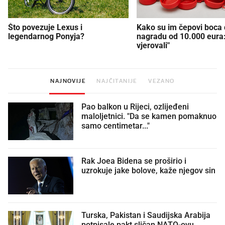
Što povezuje Lexus i
Kako su im čepovi boca d
legendarnog Ponyja?
nagradu od 10.000 eura
vjerovali"
NAJNOVIJE
NAJČITANIJE
VEZANO
Pao balkon u Rijeci, ozlijeđeni
maloljetnici. "Da se kamen pomaknuo
samo centimetar..."
Rak Joea Bidena se proširio i
uzrokuje jake bolove, kaže njegov sin
Turska, Pakistan i Saudijska Arabija
potpisale pakt sličan NATO-ovu