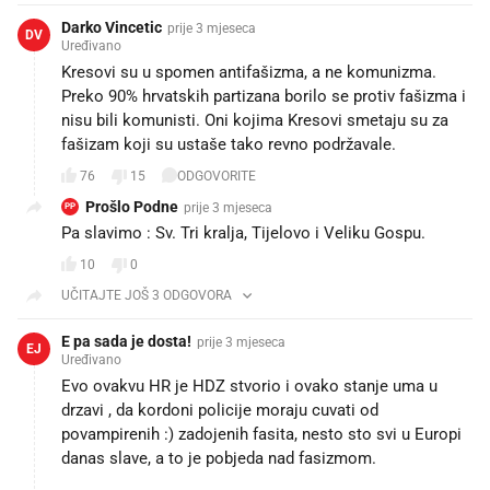
Darko Vincetic
prije 3 mjeseca
DV
Uređivano
Kresovi su u spomen antifašizma, a ne komunizma.
Preko 90% hrvatskih partizana borilo se protiv fašizma i
nisu bili komunisti. Oni kojima Kresovi smetaju su za
fašizam koji su ustaše tako revno podržavale.
76
15
ODGOVORITE
Prošlo Podne
prije 3 mjeseca
PP
Pa slavimo : Sv. Tri kralja, Tijelovo i Veliku Gospu.
10
0
UČITAJTE JOŠ 3 ODGOVORA
E pa sada je dosta!
prije 3 mjeseca
EJ
Uređivano
Evo ovakvu HR je HDZ stvorio i ovako stanje uma u
drzavi , da kordoni policije moraju cuvati od
povampirenih :) zadojenih fasita, nesto sto svi u Europi
danas slave, a to je pobjeda nad fasizmom.