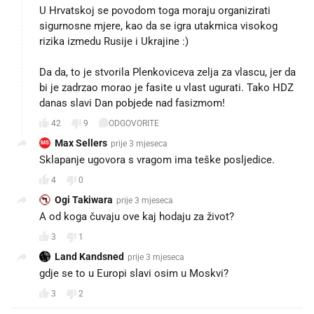
U Hrvatskoj se povodom toga moraju organizirati
sigurnosne mjere, kao da se igra utakmica visokog
rizika izmedu Rusije i Ukrajine :)
Da da, to je stvorila Plenkoviceva zelja za vlascu, jer da
bi je zadrzao morao je fasite u vlast ugurati. Tako HDZ
danas slavi Dan pobjede nad fasizmom!
42
9
ODGOVORITE
Max Sellers
prije 3 mjeseca
MS
Sklapanje ugovora s vragom ima teške posljedice.
4
0
Ogi Takiwara
prije 3 mjeseca
A od koga čuvaju ove kaj hodaju za život?
3
1
Land Kandsned
prije 3 mjeseca
gdje se to u Europi slavi osim u Moskvi?
3
2