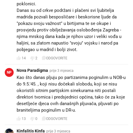
poklonici.
Danas su od crkve podržani i plačeni svi ljubitelja
madrida pozvali besposličare i beskorisne ljude da
"pokazu svoju važnost" u birtijxma te se okupe i
prosvjedu protiv obilježavanja oslobođenja Zagreba -
njima mrskog dana kada je njihov uzor i veliki vođa u
haljini, sa zlatom napustio "svoju" vojsku i narod pa
pobjegao u madrid i bolji zivot.
14
2
ODGOVORITE
Nova Paradigma
prije 3 mjeseca
NP
Kao što danas pljuju po partizanima poginulim u NOB-u
do 9.5.'45. , koji nisu dočekali slobodu, koji se nisu
okoristili sitnim partijskim sinekurama niti postali
direktori tvornica i predsjednici općina, tako će za koje
desetljeće djeca ovih današnjih pljuvača, pljuvati po
braniteljima poginulim u DR-u.
13
0
ODGOVORITE
Kinfalitis Kinfa
prije 3 mjeseca