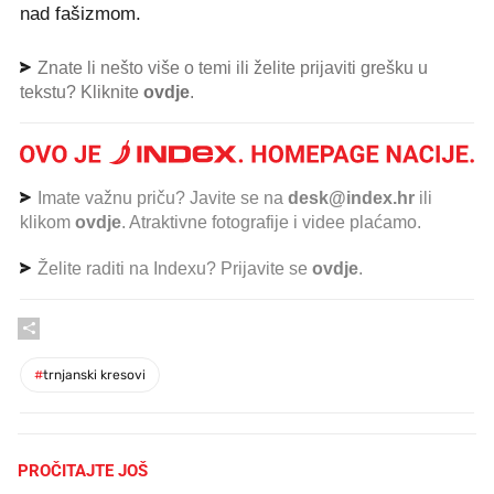
nad fašizmom.
Znate li nešto više o temi ili želite prijaviti grešku u
tekstu? Kliknite
ovdje
.
Imate važnu priču? Javite se na
desk@index.hr
ili
klikom
ovdje
. Atraktivne fotografije i videe plaćamo.
Želite raditi na Indexu? Prijavite se
ovdje
.
#
trnjanski kresovi
PROČITAJTE JOŠ