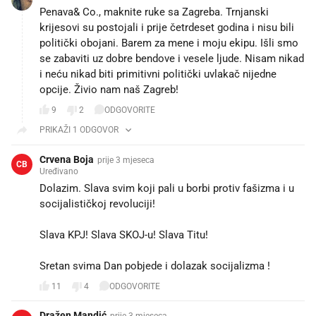
Penava& Co., maknite ruke sa Zagreba. Trnjanski
krijesovi su postojali i prije četrdeset godina i nisu bili
politički obojani. Barem za mene i moju ekipu. Išli smo
se zabaviti uz dobre bendove i vesele ljude. Nisam nikad
i neću nikad biti primitivni politički uvlakač nijedne
opcije. Živio nam naš Zagreb!
9
2
ODGOVORITE
PRIKAŽI 1 ODGOVOR
Crvena Boja
prije 3 mjeseca
CB
Uređivano
Dolazim. Slava svim koji pali u borbi protiv fašizma i u
socijalističkoj revoluciji!
Slava KPJ! Slava SKOJ-u! Slava Titu!
Sretan svima Dan pobjede i dolazak socijalizma ! ❤️
11
4
ODGOVORITE
Dražen Mandić
prije 3 mjeseca