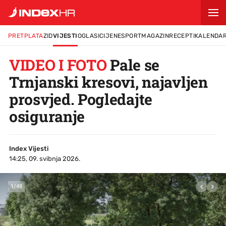
PRETPLATA
ZID
VIJESTI
OGLASI
CIJENE
SPORT
MAGAZIN
RECEPTI
KALENDA
VIDEO I FOTO
Pale se
Trnjanski kresovi, najavljen
prosvjed. Pogledajte
osiguranje
Index Vijesti
14:25, 09. svibnja 2026.
1
/
48