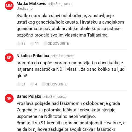
Matko Matković
prije 3 mjeseca
MM
Uređivano
Svatko normalan slavi oslobođenje, zaustavljanje
ustaškog genocida/holokausta, Hrvatsku u avnojskom
granicama te povratak hrvatske obale koju su ustaše
bezočno prodale svojim vlasnicima Talijanima.
38
11
ODGOVORITE
Nikolica Prikolica
prije 3 mjeseca
NP
sramota da uopće moramo raspravljati o danu kada je
istjerana nacistička NDH vlast... žalosno koliko su ljudi
glupi!
31
4
ODGOVORITE
Samo Polako
prije 3 mjeseca
SP
Proslava pobjede nad fašizmom i oslobođenje grada
Zagreba je za potomke fašista i crkvu koja njeguje
uspomene na Ndh totalno neprihvatljivo.
Branitelji su 91 krenuli u obranu postojnosti Hrvatske, a
ne da bi njihove zasluge prisvojili crkva i fasistički