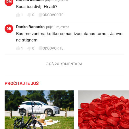
DM
Kuda idu divlji Hrvati?
1
0
ODGOVORITE
Danko Bananko
prije 3 mjeseca
DB
Bas me zanima koliko ce nas izaci danas tamo.. Ja evo
ne stignem
1
0
ODGOVORITE
JOŠ 26 KOMENTARA
PROČITAJTE JOŠ