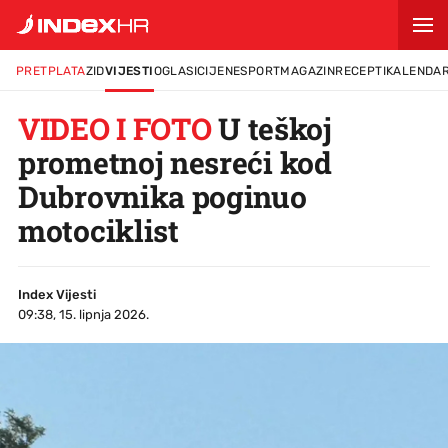
PRETPLATA
ZID
VIJESTI
OGLASI
CIJENE
SPORT
MAGAZIN
RECEPTI
KALENDA
VIDEO I FOTO
U teškoj
prometnoj nesreći kod
Dubrovnika poginuo
motociklist
Index Vijesti
09:38, 15. lipnja 2026.