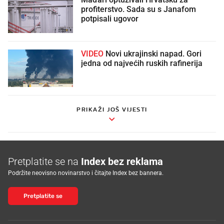
profiterstvo. Sada su s Janafom
potpisali ugovor
VIDEO
Novi ukrajinski napad. Gori
jedna od najvećih ruskih rafinerija
PRIKAŽI JOŠ VIJESTI
Pretplatite se na
Index bez reklama
Podržite neovisno novinarstvo i čitajte Index bez bannera.
Pretplatite se