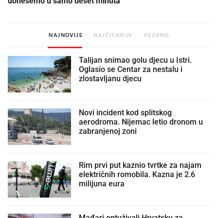
donesemo u samo deset minuta
NAJNOVIJE
NAJČITANIJE
VEZANO
Talijan snimao golu djecu u Istri.
Oglasio se Centar za nestalu i
zlostavljanu djecu
Novi incident kod splitskog
aerodroma. Nijemac letio dronom u
zabranjenoj zoni
Rim prvi put kaznio tvrtke za najam
električnih romobila. Kazna je 2.6
milijuna eura
Mađari optuživali Hrvatsku za