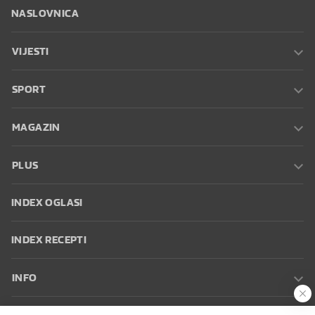
NASLOVNICA
VIJESTI
SPORT
MAGAZIN
PLUS
INDEX OGLASI
INDEX RECEPTI
INFO
Oglašavanje
Zaposli se na Indexu
Kontakt
Impressum
Uvjeti