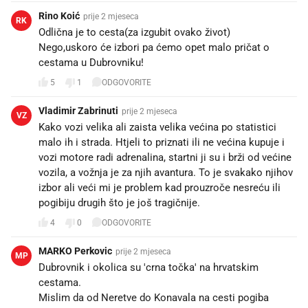
Rino Koić
prije 2 mjeseca
RK
Odlična je to cesta(za izgubit ovako život)
Nego,uskoro će izbori pa ćemo opet malo pričat o
cestama u Dubrovniku!
5
1
ODGOVORITE
Vladimir Zabrinuti
prije 2 mjeseca
VZ
Kako vozi velika ali zaista velika većina po statistici
malo ih i strada. Htjeli to priznati ili ne većina kupuje i
vozi motore radi adrenalina, startni ji su i brži od većine
vozila, a vožnja je za njih avantura. To je svakako njihov
izbor ali veći mi je problem kad prouzroče nesreću ili
pogibiju drugih što je još tragičnije.
4
0
ODGOVORITE
MARKO Perkovic
prije 2 mjeseca
MP
Dubrovnik i okolica su 'crna točka' na hrvatskim
cestama.
Mislim da od Neretve do Konavala na cesti pogiba