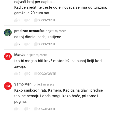
najveći broj per capita...
Kad će srediti te ceste dole, novaca se ima od turizma,
garaža je 20 eura sat...
3
0
ODGOVORITE
precizan centaršut
prije 2 mjeseca
na toj dionici padaju stijene
2
0
ODGOVORITE
Mar Jo
prije 2 mjeseca
MJ
tko bi mogao biti kriv? motor leži na punoj liniji kod
zavoja.
2
0
ODGOVORITE
Samo Meni
prije 2 mjeseca
SM
Kako sankcionirati. Kamera. Kaciga na glavi, prednje
tablice nemaju i onda mogu kako hoće, pri tome i
poginu.
0
2
ODGOVORITE