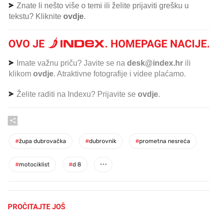
Znate li nešto više o temi ili želite prijaviti grešku u
tekstu? Kliknite
ovdje
.
Imate važnu priču? Javite se na
desk@index.hr
ili
klikom
ovdje
. Atraktivne fotografije i videe plaćamo.
Želite raditi na Indexu? Prijavite se
ovdje
.
#
župa dubrovačka
#
dubrovnik
#
prometna nesreća
#
motociklist
#
d 8
PROČITAJTE JOŠ