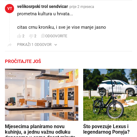
velikosrpski trol sendvicar
prije 2 mjeseca
VT
prometna kultura u hrvata...
citas crnu kroniku, i sve je vise manje jasno
2
2
ODGOVORITE
PRIKAŽI 1 ODGOVOR
PROČITAJTE JOŠ
Mjesecima planiramo novu
Što povezuje Lexus i
kuhinju, a jednu važnu odluku
legendarnog Ponyja?