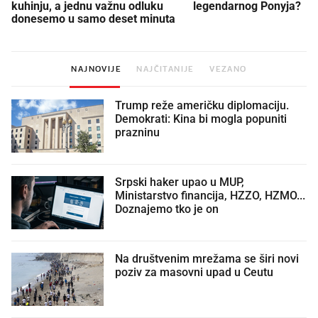
kuhinju, a jednu važnu odluku
legendarnog Ponyja?
donesemo u samo deset minuta
NAJNOVIJE
NAJČITANIJE
VEZANO
Trump reže američku diplomaciju.
Demokrati: Kina bi mogla popuniti
prazninu
Srpski haker upao u MUP,
Ministarstvo financija, HZZO, HZMO...
Doznajemo tko je on
Na društvenim mrežama se širi novi
poziv za masovni upad u Ceutu