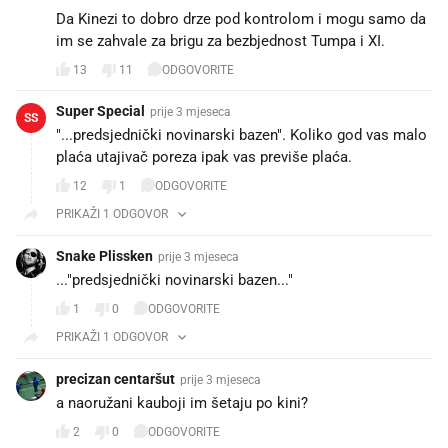
Da Kinezi to dobro drze pod kontrolom i mogu samo da
im se zahvale za brigu za bezbjednost Tumpa i XI.
13
11
ODGOVORITE
Super Special
prije 3 mjeseca
SS
"...predsjednički novinarski bazen". Koliko god vas malo
plaća utajivač poreza ipak vas previše plaća.
12
1
ODGOVORITE
PRIKAŽI 1 ODGOVOR
Snake Plissken
prije 3 mjeseca
..."predsjednički novinarski bazen..."
1
0
ODGOVORITE
PRIKAŽI 1 ODGOVOR
precizan centaršut
prije 3 mjeseca
a naoružani kauboji im šetaju po kini?
2
0
ODGOVORITE