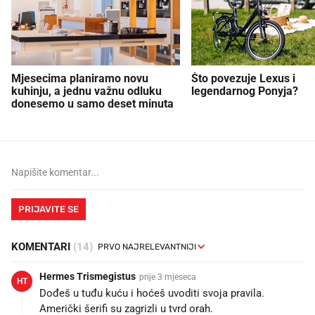
Mjesecima planiramo novu
Što povezuje Lexus i
kuhinju, a jednu važnu odluku
legendarnog Ponyja?
donesemo u samo deset minuta
PRIJAVITE SE
KOMENTARI
(14)
Hermes Trismegistus
prije 3 mjeseca
HT
Dođeš u tuđu kuću i hoćeš uvoditi svoja pravila.
Američki šerifi su zagrizli u tvrd orah.