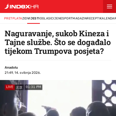
PRETPLATA
ZID
VIJESTI
OGLASI
CIJENE
SPORT
MAGAZIN
RECEPTI
KALENDA
Naguravanje, sukob Kineza i
Tajne službe. Što se događalo
tijekom Trumpova posjeta?
Anadolu
21:49, 14. svibnja 2026.