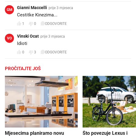
Gianni Maccelli
prije 3 mjeseca
GM
Cestitke Kinezima...
1
0
ODGOVORITE
Vinski Ocat
prije 3 mjeseca
VO
Idioti
0
3
ODGOVORITE
PROČITAJTE JOŠ
Mjesecima planiramo novu
Što povezuje Lexus i