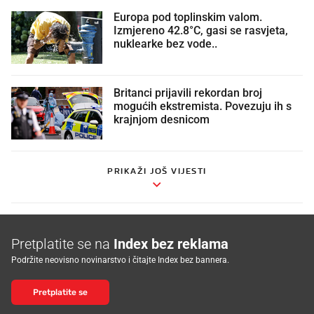
Europa pod toplinskim valom.
Izmjereno 42.8°C, gasi se rasvjeta,
nuklearke bez vode..
Britanci prijavili rekordan broj
mogućih ekstremista. Povezuju ih s
krajnjom desnicom
PRIKAŽI JOŠ VIJESTI
Pretplatite se na
Index bez reklama
Podržite neovisno novinarstvo i čitajte Index bez bannera.
Pretplatite se