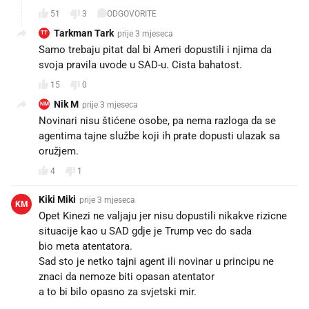
51
3
ODGOVORITE
Tarkman Tark
prije 3 mjeseca
TT
Samo trebaju pitat dal bi Ameri dopustili i njima da
svoja pravila uvode u SAD-u. Cista bahatost.
15
0
Nik M
prije 3 mjeseca
NM
Novinari nisu štićene osobe, pa nema razloga da se
agentima tajne službe koji ih prate dopusti ulazak sa
oružjem.
4
1
Kiki Miki
prije 3 mjeseca
KM
Opet Kinezi ne valjaju jer nisu dopustili nikakve rizicne
situacije kao u SAD gdje je Trump vec do sada
bio meta atentatora.
Sad sto je netko tajni agent ili novinar u principu ne
znaci da nemoze biti opasan atentator
a to bi bilo opasno za svjetski mir.