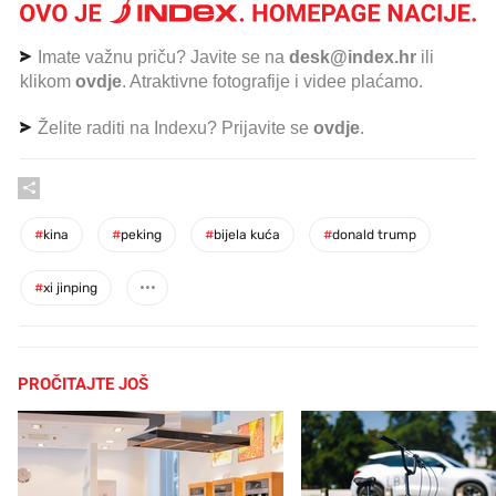
Imate važnu priču? Javite se na
desk@index.hr
ili
klikom
ovdje
. Atraktivne fotografije i videe plaćamo.
Želite raditi na Indexu? Prijavite se
ovdje
.
#
kina
#
peking
#
bijela kuća
#
donald trump
#
xi jinping
PROČITAJTE JOŠ