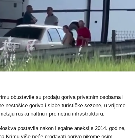
imu obustavile su prodaju goriva privatnim osobama i
e nestašice goriva i slabe turističke sezone, u vrijeme
etaju rusku naftnu i prometnu infrastrukturu.
Moskva postavila nakon ilegalne aneksije 2014. godine,
e na Krimu više neće prodavati gorivo nikome osim