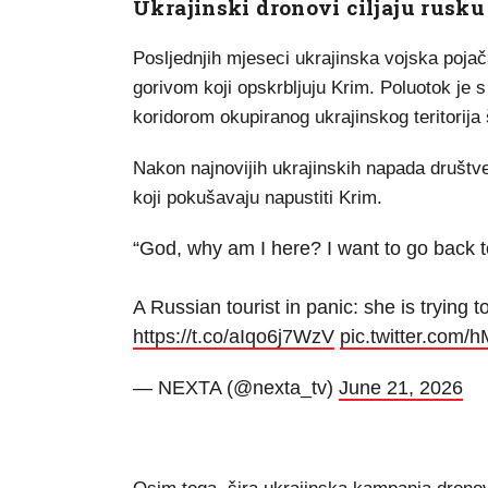
Ukrajinski dronovi ciljaju rusku
Posljednjih mjeseci ukrajinska vojska poj
gorivom koji opskrbljuju Krim. Poluotok 
koridorom okupiranog ukrajinskog teritorija 
Nakon najnovijih ukrajinskih napada društ
koji pokušavaju napustiti Krim.
“God, why am I here? I want to go back 
A Russian tourist in panic: she is trying 
https://t.co/aIqo6j7WzV
pic.twitter.com/
— NEXTA (@nexta_tv)
June 21, 2026