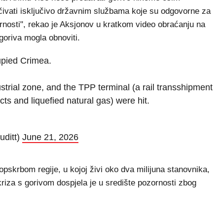
čivati isključivo državnim službama koje su odgovorne za
rnosti", rekao je Aksjonov u kratkom video obraćanju na
goriva mogla obnoviti.
upied Crimea.
ustrial zone, and the TPP terminal (a rail transshipment
ts and liquefied natural gas) were hit.
uditt)
June 21, 2026
opskrbom regije, u kojoj živi oko dva milijuna stanovnika,
kriza s gorivom dospjela je u središte pozornosti zbog