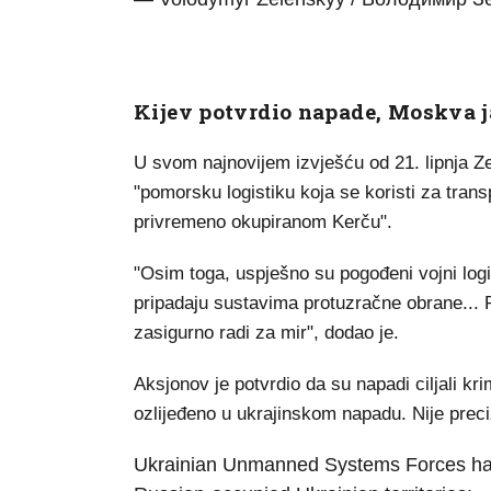
Kijev potvrdio napade, Moskva j
U svom najnovijem izvješću od 21. lipnja Z
"pomorsku logistiku koja se koristi za transp
privremeno okupiranom Kerču".
"Osim toga, uspješno su pogođeni vojni logis
pripadaju sustavima protuzračne obrane...
zasigurno radi za mir", dodao je.
Aksjonov je potvrdio da su napadi ciljali kri
ozlijeđeno u ukrajinskom napadu. Nije preci
Ukrainian Unmanned Systems Forces had 