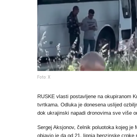
Foto: X
RUSKE vlasti postavljene na okupiranom Kr
tvrtkama. Odluka je donesena uslijed ozbiljn
dok ukrajinski napadi dronovima sve više om
Sergej Aksjonov, čelnik poluotoka kojeg je 
objavio je da od 21. lipnja benzinske crpk