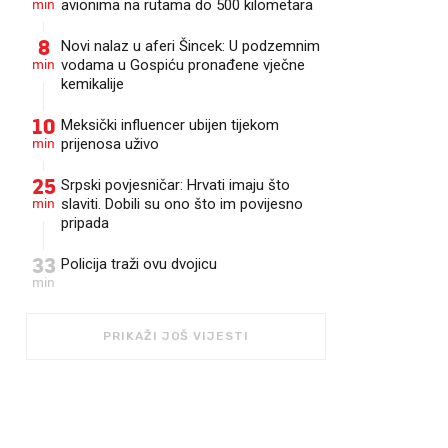
min
avionima na rutama do 500 kilometara
8
Novi nalaz u aferi Šincek: U podzemnim
min
vodama u Gospiću pronađene vječne
kemikalije
10
Meksički influencer ubijen tijekom
min
prijenosa uživo
25
Srpski povjesničar: Hrvati imaju što
min
slaviti. Dobili su ono što im povijesno
pripada
33
Policija traži ovu dvojicu
min
PRIKAŽI JOŠ VIJESTI