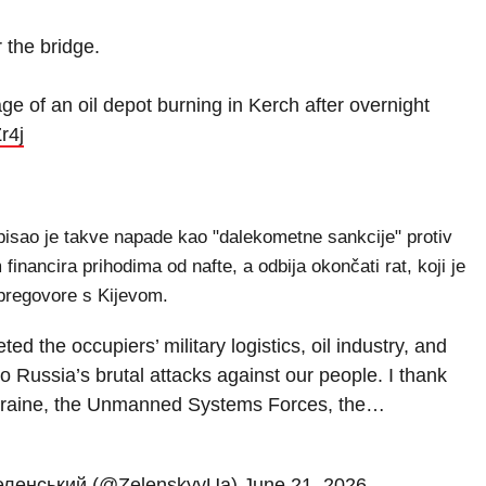
 the bridge.
e of an oil depot burning in Kerch after overnight
r4j
opisao je takve napade kao "dalekometne sankcije" protiv
financira prihodima od nafte, a odbija okončati rat, koji je
 pregovore s Kijevom.
ed the occupiers’ military logistics, oil industry, and
 to Russia’s brutal attacks against our people. I thank
 Ukraine, the Unmanned Systems Forces, the…
Зеленський (@ZelenskyyUa)
June 21, 2026