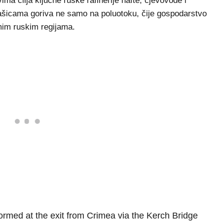
ma cilja ključne ruske rafinerije nafte, cjevovode i
tašicama goriva ne samo na poluotoku, čije gospodarstvo
amim ruskim regijama.
ormed at the exit from Crimea via the Kerch Bridge