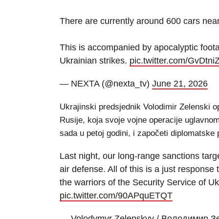
There are currently around 600 cars near
This is accompanied by apocalyptic footag
Ukrainian strikes.
pic.twitter.com/GvDtniZ
— NEXTA (@nexta_tv)
June 21, 2026
Ukrajinski predsjednik Volodimir Zelenski 
Rusije, koja svoje vojne operacije uglavnom 
sada u petoj godini, i započeti diplomatske
Last night, our long-range sanctions target
air defense. All of this is a just response
the warriors of the Security Service of
pic.twitter.com/90APquETQT
— Volodymyr Zelenskyy / Володимир 