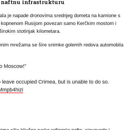
 naftnu infrastrukturu
ačala je napade dronovima srednjeg dometa na kamione s
je s kopnenom Rusijom povezan samo Kerčkim mostom i
širokim stotinjak kilometara.
venim mrežama se šire snimke golemih redova automobila
to Moscow!”
to leave occupied Crimea, but is unable to do so.
hMmpb4hizi