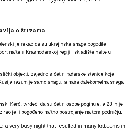
avlja o žrtvama
elenski je rekao da su ukrajinske snage pogodile
ort nafte u Krasnodarskoj regiji i skladište nafte u
tički objekti, zajedno s četiri radarske stanice koje
 Rusija razumije samo snagu, a naša dalekometna snaga
mski Kerč, tvrdeći da su četiri osobe poginule, a 28 ih je
zirao je li pogođeno naftno postrojenje na tom području.
a very busy night that resulted in many kabooms in