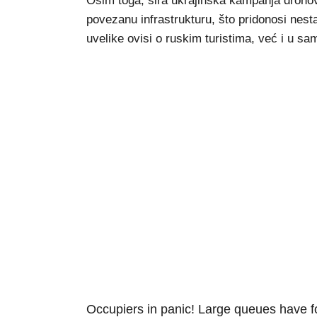
Osim toga, šira ukrajinska kampanja dronovi
povezanu infrastrukturu, što pridonosi nes
uvelike ovisi o ruskim turistima, već i u s
Occupiers in panic! Large queues have f