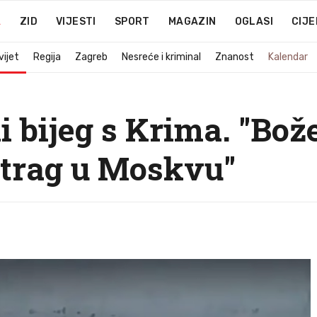
A
ZID
VIJESTI
SPORT
MAGAZIN
OGLASI
CIJE
vijet
Regija
Zagreb
Nesreće i kriminal
Znanost
Kalendar
bijeg s Krima. "Bože
atrag u Moskvu"