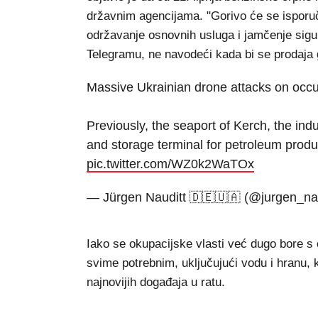
državnim agencijama. "Gorivo će se isporu
održavanje osnovnih usluga i jamčenje sigu
Telegramu, ne navodeći kada bi se prodaja 
Massive Ukrainian drone attacks on occ
Previously, the seaport of Kerch, the ind
and storage terminal for petroleum produc
pic.twitter.com/WZ0k2WaTOx
— Jürgen Nauditt 🇩🇪🇺🇦 (@jurgen_na
Iako se okupacijske vlasti već dugo bore s 
svime potrebnim, uključujući vodu i hranu, 
najnovijih događaja u ratu.