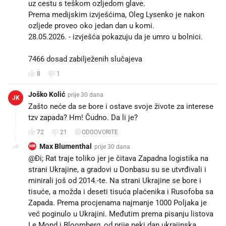
uz cestu s teškom ozljedom glave.
Prema medijskim izvješćima, Oleg Lysenko je nakon
ozljede proveo oko jedan dan u komi.
28.05.2026. - izvješća pokazuju da je umro u bolnici.
7466 dosad zabilježenih slučajeva
8
1
Joško Kolić
prije 30 dana
JK
Zašto neće da se bore i ostave svoje živote za interese
tzv zapada? Hm! Čudno. Da li je?
72
21
ODGOVORITE
Max Blumenthal
prije 30 dana
MB
@Đi; Rat traje toliko jer je čitava Zapadna logistika na
strani Ukrajine, a gradovi u Donbasu su se utvrđivali i
minirali još od 2014.-te. Na strani Ukrajine se bore i
tisuće, a možda i deseti tisuća plaćenika i Rusofoba sa
Zapada. Prema procjenama najmanje 1000 Poljaka je
već poginulo u Ukrajini. Međutim prema pisanju listova
Le Mond i Bloomberg, od prije neki dan ukrajinska