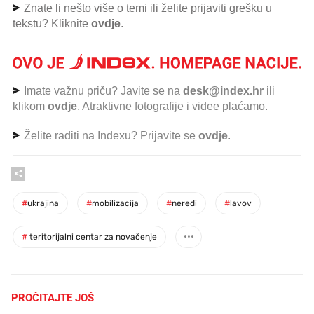
Znate li nešto više o temi ili želite prijaviti grešku u
tekstu? Kliknite
ovdje
.
Imate važnu priču? Javite se na
desk@index.hr
ili
klikom
ovdje
. Atraktivne fotografije i videe plaćamo.
Želite raditi na Indexu? Prijavite se
ovdje
.
#
ukrajina
#
mobilizacija
#
neredi
#
lavov
#
teritorijalni centar za novačenje
PROČITAJTE JOŠ