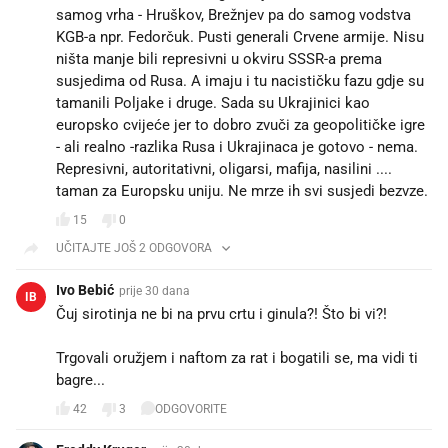
samog vrha - Hruškov, Brežnjev pa do samog vodstva
KGB-a npr. Fedorčuk. Pusti generali Crvene armije. Nisu
ništa manje bili represivni u okviru SSSR-a prema
susjedima od Rusa. A imaju i tu nacističku fazu gdje su
tamanili Poljake i druge. Sada su Ukrajinici kao
europsko cvijeće jer to dobro zvuči za geopolitičke igre
- ali realno -razlika Rusa i Ukrajinaca je gotovo - nema.
Represivni, autoritativni, oligarsi, mafija, nasilini ....
taman za Europsku uniju. Ne mrze ih svi susjedi bezvze.
15
0
UČITAJTE JOŠ 2 ODGOVORA
Ivo Bebić
prije 30 dana
IB
Čuj sirotinja ne bi na prvu crtu i ginula?! Što bi vi?!
Trgovali oružjem i naftom za rat i bogatili se, ma vidi ti
bagre...
42
3
ODGOVORITE