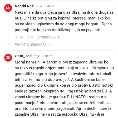
Naprid Naši
prije 30 dana
NN
Neki misle da ova djeca ginu za Ukrajinu ili ona druga za
Rusiju, na žalost ginu za kapital, interese, manijake koji
su na vlasti, uglavnom da se drugi mogu bogatiti. Djeco
potjerajte te koji vas mobiliziraju njih na prvu crtu
54
0
ODGOVORITE
PRIKAŽI 2 ODGOVORA
zlato_ kosi
prije 30 dana
ZK
Moral na visini. A barem bi ovi iz zapadne Ukrajine koji
su tako europski orijentirani i koji su uvukli Ukrajinu u tu
geopolitičku igru koja je završila ovakvim ratom trebali
biti "svi želimo biti dobrovoljci". A kadli oni se bune.
Super. Znači dio Ukrajine koji je bio protiv EU itd. (istok)
sada je razoren, okupiran itd. i taj istok se bori za EU. A
zapad ukrajine koji je gurao u EU i NATO i realno trpi
puno manje štete u ovom ratu, sada se ne želi boriti za
ono što su svim srcem zagovarali. Ajmo dečki i cure iz
zapadne Ukrajine - u rat za europsku Ukrajinu - ili je