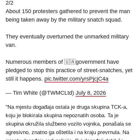
2/2
About 150 protesters gathered to prevent the man
being taken away by the military snatch squad.
They eventually overturned the unmarked military
van.
Numerous members of 🇺🇦government have
pledged to stop this practice of street-snatches, yet
still it happens.
pic.twitter.com/yrsPjcjC4a
— Tim White (@TWMCLtd)
July 8, 2026
"Na mjestu događaja ostala je druga skupina TCK-a,
koju je blokirala skupina nepoznatih osoba. Ta je
skupina okružila službeno vozilo vojnika, ponašala se
agresivno, znatno ga oštetila i na kraju prevrnula. Na