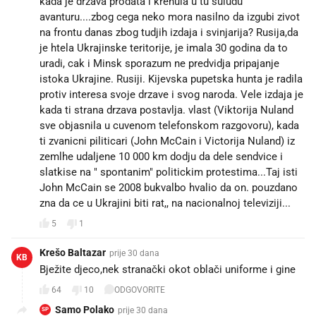
kada je drzava prodata i krenula u tu suludu
avanturu....zbog cega neko mora nasilno da izgubi zivot
na frontu danas zbog tudjih izdaja i svinjarija? Rusija,da
je htela Ukrajinske teritorije, je imala 30 godina da to
uradi, cak i Minsk sporazum ne predvidja pripajanje
istoka Ukrajine. Rusiji. Kijevska pupetska hunta je radila
protiv interesa svoje drzave i svog naroda. Vele izdaja je
kada ti strana drzava postavlja. vlast (Viktorija Nuland
sve objasnila u cuvenom telefonskom razgovoru), kada
ti zvanicni piliticari (John McCain i Victorija Nuland) iz
zemlhe udaljene 10 000 km dodju da dele sendvice i
slatkise na " spontanim" politickim protestima...Taj isti
John McCain se 2008 bukvalbo hvalio da on. pouzdano
zna da ce u Ukrajini biti rat,, na nacionalnoj televiziji...
5
1
Krešo Baltazar
prije 30 dana
KB
Bježite djeco,nek stranački okot oblači uniforme i gine
64
10
ODGOVORITE
Samo Polako
prije 30 dana
SP