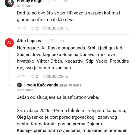
Freddy Kruger
prije 30 dana
Uređivano
Dođite po ove što se po HR voze u skupim kolima i
glume šerife. Ima ih k'o drva..
15
2
ODGOVORITE
Alter Lapsus
prije 30 dana
AL
Nemoguce. Ai. Ruska propaganda. Srbi. Ljudi gusteri.
Susjed Jovo koji ceka Ruse na Dunavu i mrzi sve
hrvatsko. Viktor Orban. Necastivi. Sdp. Vucic. Probudite
me, ovo je samo ruzan san...
17
2
ODGOVORITE
Hrvoje Kačavenda
prije 30 dana
Uređivano
Jedan od slučajeva sa busification weba:
25. svibnja 2026. - Prema lokalnim Telegram kanalima,
Oleg Lysenko je otet pored trgovačkog i zabavnog
centra Kramatorsk i poslan prema Dnjepru.
Kasnije, prema istim izvješćima, muškarac je pronađen