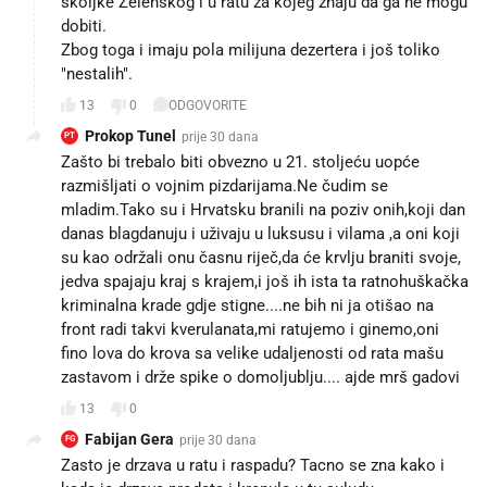
školjke Zelenskog i u ratu za kojeg znaju da ga ne mogu
dobiti.
Zbog toga i imaju pola milijuna dezertera i još toliko
"nestalih".
13
0
ODGOVORITE
Prokop Tunel
prije 30 dana
PT
Zašto bi trebalo biti obvezno u 21. stoljeću uopće
razmišljati o vojnim pizdarijama.Ne čudim se
mladim.Tako su i Hrvatsku branili na poziv onih,koji dan
danas blagdanuju i uživaju u luksusu i vilama ,a oni koji
su kao održali onu časnu riječ,da će krvlju braniti svoje,
jedva spajaju kraj s krajem,i još ih ista ta ratnohuškačka
kriminalna krade gdje stigne....ne bih ni ja otišao na
front radi takvi kverulanata,mi ratujemo i ginemo,oni
fino lova do krova sa velike udaljenosti od rata mašu
zastavom i drže spike o domoljublju.... ajde mrš gadovi
13
0
Fabijan Gera
prije 30 dana
FG
Zasto je drzava u ratu i raspadu? Tacno se zna kako i