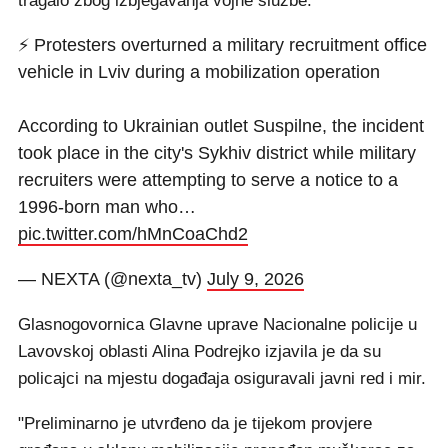
tragalo zbog izbjegavanja vojne službe.
⚡️ Protesters overturned a military recruitment office
vehicle in Lviv during a mobilization operation
According to Ukrainian outlet Suspilne, the incident
took place in the city's Sykhiv district while military
recruiters were attempting to serve a notice to a
1996-born man who…
pic.twitter.com/hMnCoaChd2
— NEXTA (@nexta_tv)
July 9, 2026
Glasnogovornica Glavne uprave Nacionalne policije u
Lavovskoj oblasti Alina Podrejko izjavila je da su
policajci na mjestu događaja osiguravali javni red i mir.
"Preliminarno je utvrđeno da je tijekom provjere