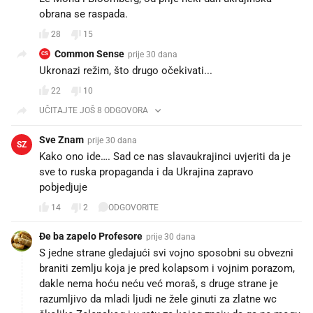
obrana se raspada.
28
15
Common Sense
prije 30 dana
CS
Ukronazi režim, što drugo očekivati...
22
10
UČITAJTE JOŠ 8 ODGOVORA
Sve Znam
prije 30 dana
SZ
Kako ono ide…. Sad ce nas slavaukrajinci uvjeriti da je
sve to ruska propaganda i da Ukrajina zapravo
pobjedjuje
14
2
ODGOVORITE
Đe ba zapelo Profesore
prije 30 dana
S jedne strane gledajući svi vojno sposobni su obvezni
braniti zemlju koja je pred kolapsom i vojnim porazom,
dakle nema hoću neću već moraš, s druge strane je
razumljivo da mladi ljudi ne žele ginuti za zlatne wc