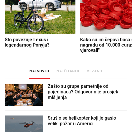
Što povezuje Lexus i
Kako su im čepovi boca d
legendarnog Ponyja?
nagradu od 10.000 eura
vjerovali"
NAJNOVIJE
NAJČITANIJE
VEZANO
Zašto su grupe pametnije od
pojedinaca? Odgovor nije prosjek
mišljenja
Srušio se helikopter koji je gasio
veliki požar u Americi