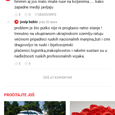
hmmm aj jos malo imate ruse na koljenima..... kako
zapadne mediji javljaju
8
0
ODGOVORITE
josip babic
prije 30 dana
JB
problem je što putko nije ni proglasio ratno stanje !
trenutno na okupiranom ukrajinskom ozemlju ratuju
većinom pripadnici ruskih nacionalnih manjina,žuti i crni
dragovoljci te ruski i bijelosvjetski
plačenici.logistika,zrakoplovstvo i raketni sustavi su u
nadležnosti ruskih profesionalnih vojaka.
5
0
JOŠ 61 KOMENTAR
PROČITAJTE JOŠ