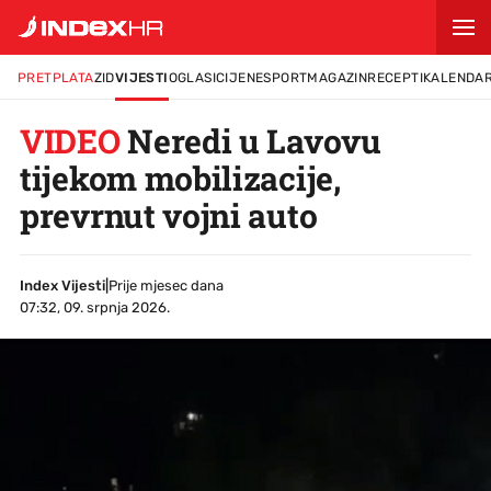
PRETPLATA
ZID
VIJESTI
OGLASI
CIJENE
SPORT
MAGAZIN
RECEPTI
KALENDA
VIDEO
Neredi u Lavovu
tijekom mobilizacije,
prevrnut vojni auto
Index Vijesti
|
Prije mjesec dana
07:32, 09. srpnja 2026.