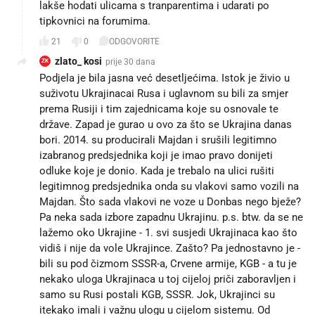
lakše hodati ulicama s tranparentima i udarati po
tipkovnici na forumima.
21
0
ODGOVORITE
zlato_ kosi
prije 30 dana
ZK
Podjela je bila jasna već desetljećima. Istok je živio u
suživotu Ukrajinacai Rusa i uglavnom su bili za smjer
prema Rusiji i tim zajednicama koje su osnovale te
države. Zapad je gurao u ovo za što se Ukrajina danas
bori. 2014. su producirali Majdan i srušili legitimno
izabranog predsjednika koji je imao pravo donijeti
odluke koje je donio. Kada je trebalo na ulici rušiti
legitimnog predsjednika onda su vlakovi samo vozili na
Majdan. Što sada vlakovi ne voze u Donbas nego bježe?
Pa neka sada izbore zapadnu Ukrajinu. p.s. btw. da se ne
lažemo oko Ukrajine - 1. svi susjedi Ukrajinaca kao što
vidiš i nije da vole Ukrajince. Zašto? Pa jednostavno je -
bili su pod čizmom SSSR-a, Crvene armije, KGB - a tu je
nekako uloga Ukrajinaca u toj cijeloj priči zaboravljen i
samo su Rusi postali KGB, SSSR. Jok, Ukrajinci su
itekako imali i važnu ulogu u cijelom sistemu. Od