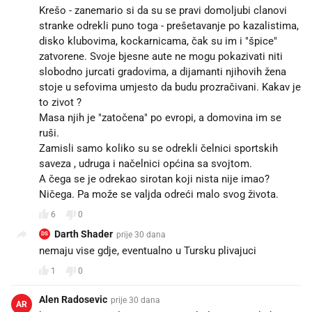
Krešo - zanemario si da su se pravi domoljubi clanovi
stranke odrekli puno toga - prešetavanje po kazalistima,
disko klubovima, kockarnicama, čak su im i "špice"
zatvorene. Svoje bjesne aute ne mogu pokazivati niti
slobodno jurcati gradovima, a dijamanti njihovih žena
stoje u sefovima umjesto da budu prozračivani. Kakav je
to zivot ?
Masa njih je "zatočena" po evropi, a domovina im se
ruši.
Zamisli samo koliko su se odrekli čelnici sportskih
saveza , udruga i načelnici općina sa svojtom.
A čega se je odrekao sirotan koji nista nije imao?
Ničega. Pa može se valjda odreći malo svog života.
6
0
Darth Shader
prije 30 dana
DS
nemaju vise gdje, eventualno u Tursku plivajuci
1
0
Alen Radosevic
prije 30 dana
AR