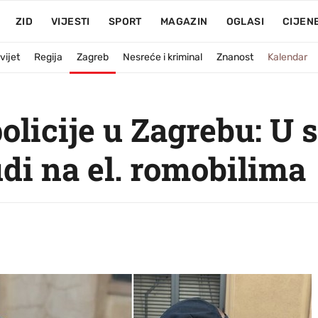
ZID
VIJESTI
SPORT
MAGAZIN
OGLASI
CIJEN
vijet
Regija
Zagreb
Nesreće i kriminal
Znanost
Kalendar
olicije u Zagrebu: U
udi na el. romobilima