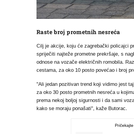
Raste broj prometnih nesreća
Cilj je akcije, koju će zagrebački policajci 
spriječiti najteže prometne prekršaje, s n
odnose na vozače električnih romobila. Razlo
cestama, za oko 10 posto povećao i broj pr
"Ali jedan pozitivan trend koji vidimo jest 
za oko 30 posto prometnih nesreća u kojima 
prema nekoj boljoj sigurnosti i da sami voza
kako se moraju ponašati", kaže Butorac.