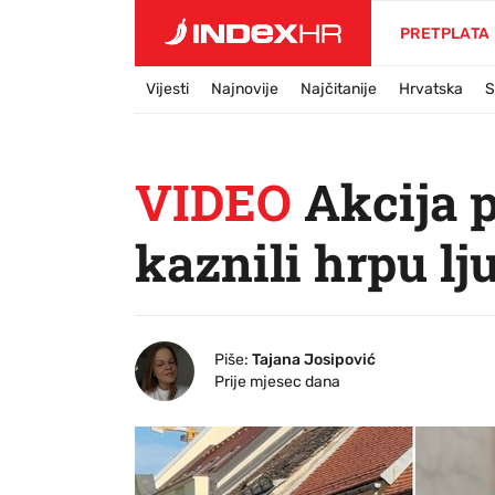
PRETPLATA
Vijesti
Najnovije
Najčitanije
Hrvatska
S
VIDEO
Akcija p
kaznili hrpu lj
Piše:
Tajana Josipović
Prije mjesec dana