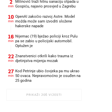
2
Milinović traži hitnu sanaciju otpada u
min
Gospiću, najavio prosvjed u Zagrebu
10
OpenAI zakočio razvoj Astre. Model
min
možda može sam izvoditi složene
hakerske napade
16
Nijemac (19) bježao policiji kroz Pulu
min
pa se zabio u policijski automobil.
Optužen je
22
Znanstvenici otkrili kako trauma iz
min
djetinjstva mijenja mozak
27
Kod Petrinje ubio čovjeka pa mu ukrao
min
50 ovaca. Nepravomoćno je osuđen na
25 godina
PRIKAŽI JOŠ VIJESTI