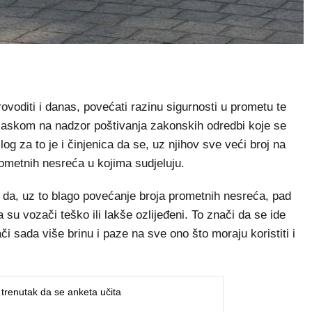
provoditi i danas, povećati razinu sigurnosti u prometu te
aglaskom na nadzor poštivanja zakonskih odredbi koje se
g za to je i činjenica da se, uz njihov sve veći broj na
ometnih nesreća u kojima sudjeluju.
taj da, uz to blago povećanje broja prometnih nesreća, pad
su vozači teško ili lakše ozlijeđeni. To znači da se ide
či sada više brinu i paze na sve ono što moraju koristiti i