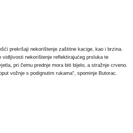
ći prekršaji nekorištenje zaštitne kacige, kao i brzina.
idljivosti nekorištenje reflektirajućeg prsluka te
etla, pri čemu prednje mora biti bijelo, a stražnje crveno.
 poput vožnje s podignutim rukama", spominje Butorac.