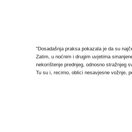
"Dosadašnja praksa pokazala je da su najčeš
Zatim, u noćnim i drugim uvjetima smanjene v
nekorištenje prednjeg, odnosno stražnjeg svj
Tu su i, recimo, oblici nesavjesne vožnje,