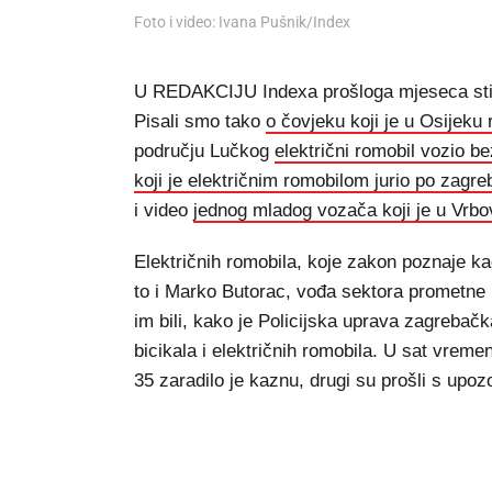
Foto i video: Ivana Pušnik/Index
U REDAKCIJU Indexa prošloga mjeseca stigl
Pisali smo tako
o čovjeku koji je u Osijeku
području Lučkog
električni romobil vozio be
koji je električnim romobilom jurio po zagreb
i video
jednog mladog vozača koji je u Vrb
Električnih romobila, koje zakon poznaje k
to i Marko Butorac, vođa sektora prometne po
im bili, kako je Policijska uprava zagrebač
bicikala i električnih romobila. U sat vreme
35 zaradilo je kaznu, drugi su prošli s upo