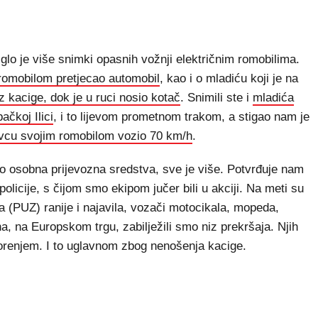
o je više snimki opasnih vožnji električnim romobilima.
 romobilom pretjecao automobil
, kao i o mladiću koji je na
z kacige, dok je u ruci nosio kotač
. Snimili ste i
mladića
ačkoj Ilici
, i to lijevom prometnom trakom, a stigao nam je
ovcu svojim romobilom vozio 70 km/h
.
ao osobna prijevozna sredstva, sve je više. Potvrđuje nam
licije, s čijom smo ekipom jučer bili u akciji. Na meti su
ka (PUZ) ranije i najavila, vozači motocikala, mopeda,
na, na Europskom trgu, zabilježili smo niz prekršaja. Njih
zorenjem. I to uglavnom zbog nenošenja kacige.