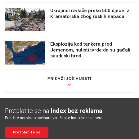
Ukrajinci izvlače preko 500 djece iz
Kramatorska zbog ruskih napada
Eksplozija kod tankera pred
Jemenom, hutisti tvrde da su gađali
saudijski brod
PRIKAŽI JOŠ VIJESTI
Pretplatite se na
Index bez reklama
Podržite neovisno novinarstvo i čitajte Index bez bannera.
Pretplatite se