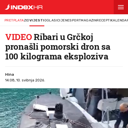
PRETPLATA
ZID
VIJESTI
OGLASI
CIJENE
SPORT
MAGAZIN
RECEPTI
KALENDA
VIDEO
Ribari u Grčkoj
pronašli pomorski dron sa
100 kilograma eksploziva
Hina
14:08, 10. svibnja 2026.