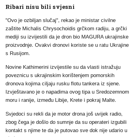
Ribari nisu bili svjesni
"Ovo je ozbiljan slučaj", rekao je ministar civilne
zaštite Michalis Chrysochoidis grčkom radiju, a grčki
mediji su izvijestili da je dron bio MAGURA ukrajinske
proizvodnje. Ovakvi dronovi koriste se u ratu Ukrajine
s Rusijom.
Novine Kathimerini izvijestile su da vlasti istražuju
poveznicu s ukrajinskim korištenjem pomorskih
dronova kojima ciljaju rusku flotu tankera iz sjene.
Izvještavano je o napadima ovog tipa u Sredozemnom
moru i ranije, između Libije, Krete i pokraj Malte.
Svjedoci su rekli da je motor drona još uvijek radio,
zbog čega je došlo do sumnje da su operateri izgubili
kontakt s njime te da je putovao sve dok nije udario u