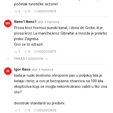
početak turističke sezone!
9
0
ODGOVORITE
Neno1 Neno1
prije 3 mjeseca
NN
Prosa kroz hormuz,sueski kanal, i dosa do Grcke, ili je
prosa kroz La manche,kroz Gibraltar a mozda je preletio
preko Zagreba☝️
Grci ce to istrazit👍
7
0
ODGOVORITE
PRIKAŽI 1 ODGOVOR
Igor Raos
prije 3 mjeseca
IR
kada je ruski doslovno stiroporni pao u poljskoj bila je
belaja i teror, a ovo je bezopasna stvarcica sa 100 kila
eksploziva koja se mogla nekontrolirano zabiti u tko zna
sto?
dvostruki standardi su predivni.
1
0
ODGOVORITE