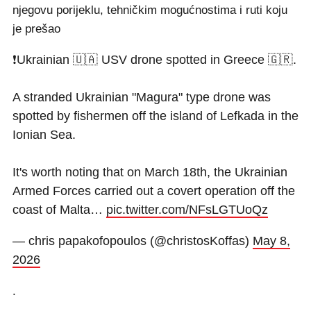
njegovu porijeklu, tehničkim mogućnostima i ruti koju
je prešao
❗Ukrainian 🇺🇦 USV drone spotted in Greece 🇬🇷.
A stranded Ukrainian "Magura" type drone was
spotted by fishermen off the island of Lefkada in the
Ionian Sea.
It's worth noting that on March 18th, the Ukrainian
Armed Forces carried out a covert operation off the
coast of Malta…
pic.twitter.com/NFsLGTUoQz
— chris papakofopoulos (@christosKoffas)
May 8,
2026
.