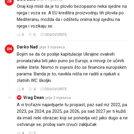
ZB
Onaj koji misli da je to plovilo bezopasno neka sjedne na
njega i voza se. A EU kreditira proizvodnju tih plovila po
Mediteranu, možda da i odštetu onima koji sjednu na
njega i vozikaju se.
0
0
ODGOVORITE
Darko Nađ
prije 3 mjeseca
DN
Bojim se da će poslije kapitulacije Ukrajine ovakvih
pronalazaka biti jako puno po Europi, a mnogi će učiniti
velike štete. Nismo ni svjesni što se financira europskim
parama. Banda je to, navikla ništa ne raditi a njakati s
zlatnih WC školjki
8
4
ODGOVORITE
Vrag Dean
prije 3 mjeseca
VD
A vi trofazni najavljujete tu propast, paz sad niz 2022, pa
2023, pa 2024, pa 2025, pa 2026, pa sad 2027 jer ti kužiš
da imaš neki obrazac koji se ponavlja već jako dugo a ne
ostvaruje se, probaj sam izvući zaključak
4
3