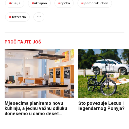
#
rusija
#
ukrajina
#
grčka
#
pomorski dron
#
leftkada
PROČITAJTE JOŠ
Mjesecima planiramo novu
Što povezuje Lexus i
kuhinju, a jednu važnu odluku
legendarnog Ponyja?
donesemo u samo deset
minuta