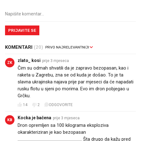
PRIJAVITE SE
KOMENTARI
(20)
zlato_ kosi
prije 3 mjeseca
ZK
Čim su odmah shvatili da je zapravo bezopasan, kao i
raketa u Zagrebu, zna se od kuda je došao. To je ta
slavna ukrajinska najava prije par mjeseci da će napadati
rusku flotu u sjeni po morima. Evo im dron pobjegao u
Grčku.
14
2
ODGOVORITE
Kocka je bačena
prije 3 mjeseca
KB
Dron opremljen sa 100 kilograma eksploziva
okarakteriziran je kao bezopasan
.................................................................... Šta drugo da kažu pred