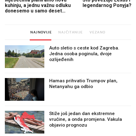
kuhinju, a jednu važnu odluku
legendarnog Ponyja?
donesemo u samo deset
minuta
NAJNOVIJE
NAJČITANIJE
VEZANO
Auto sletio s ceste kod Zagreba.
Jedna osoba poginula, dvoje
ozlijeđenih
Hamas prihvatio Trumpov plan,
Netanyahu ga odbio
Stiže još jedan dan ekstremne
vrućine, a onda promjena. Vakula
objavio prognozu