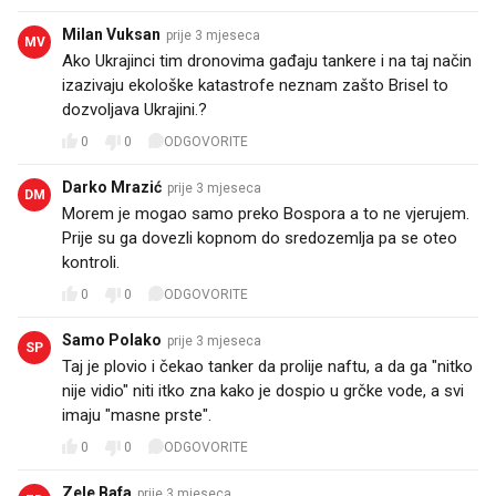
Milan Vuksan
prije 3 mjeseca
MV
Ako Ukrajinci tim dronovima gađaju tankere i na taj način
izazivaju ekološke katastrofe neznam zašto Brisel to
dozvoljava Ukrajini.?
0
0
ODGOVORITE
Darko Mrazić
prije 3 mjeseca
DM
Morem je mogao samo preko Bospora a to ne vjerujem.
Prije su ga dovezli kopnom do sredozemlja pa se oteo
kontroli.
0
0
ODGOVORITE
Samo Polako
prije 3 mjeseca
SP
Taj je plovio i čekao tanker da prolije naftu, a da ga "nitko
nije vidio" niti itko zna kako je dospio u grčke vode, a svi
imaju "masne prste".
0
0
ODGOVORITE
Zele Bafa
prije 3 mjeseca