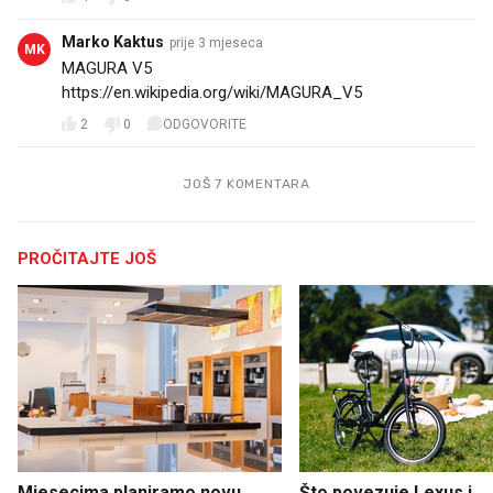
Marko Kaktus
prije 3 mjeseca
MK
MAGURA V5
https://en.wikipedia.org/wiki/MAGURA_V5
2
0
ODGOVORITE
JOŠ 7 KOMENTARA
PROČITAJTE JOŠ
Mjesecima planiramo novu
Što povezuje Lexus i