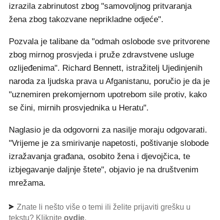
izrazila zabrinutost zbog "samovoljnog pritvaranja
žena zbog takozvane neprikladne odjeće".
Pozvala je talibane da "odmah oslobode sve pritvorene
zbog mirnog prosvjeda i pruže zdravstvene usluge
ozlijeđenima". Richard Bennett, istražitelj Ujedinjenih
naroda za ljudska prava u Afganistanu, poručio je da je
"uznemiren prekomjernom upotrebom sile protiv, kako
se čini, mirnih prosvjednika u Heratu".
Naglasio je da odgovorni za nasilje moraju odgovarati.
"Vrijeme je za smirivanje napetosti, poštivanje slobode
izražavanja građana, osobito žena i djevojčica, te
izbjegavanje daljnje štete", objavio je na društvenim
mrežama.
Znate li nešto više o temi ili želite prijaviti grešku u
tekstu? Kliknite
ovdje
.