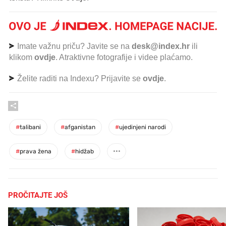
Imate važnu priču? Javite se na
desk@index.hr
ili
klikom
ovdje
. Atraktivne fotografije i videe plaćamo.
Želite raditi na Indexu? Prijavite se
ovdje
.
#
talibani
#
afganistan
#
ujedinjeni narodi
#
prava žena
#
hidžab
PROČITAJTE JOŠ