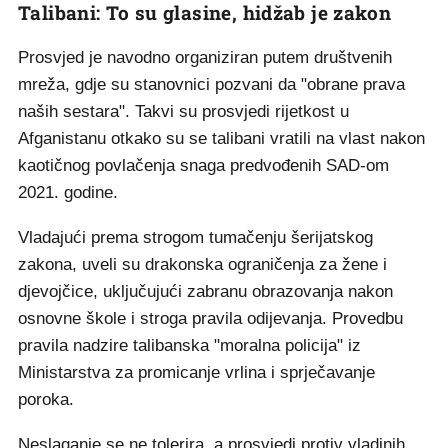
Talibani: To su glasine, hidžab je zakon
Prosvjed je navodno organiziran putem društvenih
mreža, gdje su stanovnici pozvani da "obrane prava
naših sestara". Takvi su prosvjedi rijetkost u
Afganistanu otkako su se talibani vratili na vlast nakon
kaotičnog povlačenja snaga predvođenih SAD-om
2021. godine.
Vladajući prema strogom tumačenju šerijatskog
zakona, uveli su drakonska ograničenja za žene i
djevojčice, uključujući zabranu obrazovanja nakon
osnovne škole i stroga pravila odijevanja. Provedbu
pravila nadzire talibanska "moralna policija" iz
Ministarstva za promicanje vrlina i sprječavanje
poroka.
Neslaganje se ne tolerira, a prosvjedi protiv vladinih