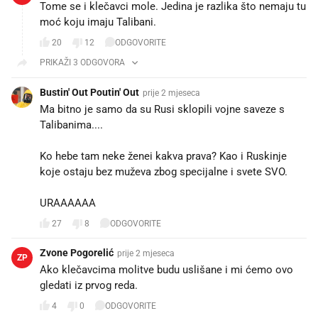
Tome se i klečavci mole. Jedina je razlika što nemaju tu
moć koju imaju Talibani.
20
12
ODGOVORITE
PRIKAŽI 3 ODGOVORA
Bustin' Out Poutin' Out
prije 2 mjeseca
Ma bitno je samo da su Rusi sklopili vojne saveze s
Talibanima....
Ko hebe tam neke ženei kakva prava? Kao i Ruskinje
koje ostaju bez muževa zbog specijalne i svete SVO.
URAAAAAA
27
8
ODGOVORITE
Zvone Pogorelić
prije 2 mjeseca
ZP
Ako klečavcima molitve budu uslišane i mi ćemo ovo
gledati iz prvog reda.
4
0
ODGOVORITE