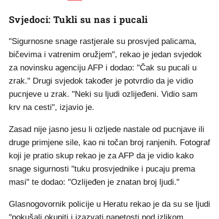
Svjedoci: Tukli su nas i pucali
"Sigurnosne snage rastjerale su prosvjed palicama,
bičevima i vatrenim oružjem", rekao je jedan svjedok
za novinsku agenciju AFP i dodao: "Čak su pucali u
zrak." Drugi svjedok također je potvrdio da je vidio
pucnjeve u zrak. "Neki su ljudi ozlijeđeni. Vidio sam
krv na cesti", izjavio je.
Zasad nije jasno jesu li ozljede nastale od pucnjave ili
druge primjene sile, kao ni točan broj ranjenih. Fotograf
koji je pratio skup rekao je za AFP da je vidio kako
snage sigurnosti "tuku prosvjednike i pucaju prema
masi" te dodao: "Ozlijeđen je znatan broj ljudi."
Glasnogovornik policije u Heratu rekao je da su se ljudi
"pokušali okupiti i izazvati napetosti pod izlikom