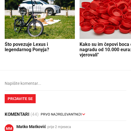
Što povezuje Lexus i
Kako su im čepovi boca d
legendarnog Ponyja?
nagradu od 10.000 eura
vjerovali"
PRIJAVITE SE
KOMENTARI
(44)
Matko Matković
prije 2 mjeseca
MM