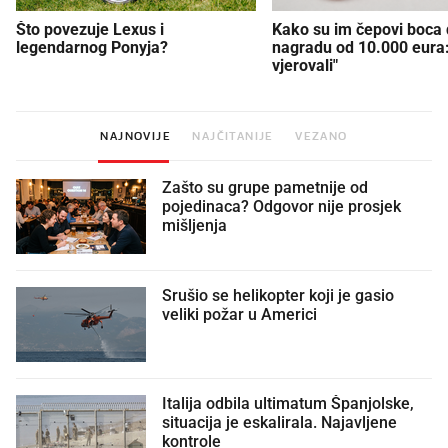
Što povezuje Lexus i
Kako su im čepovi boca d
legendarnog Ponyja?
nagradu od 10.000 eura
vjerovali"
NAJNOVIJE
NAJČITANIJE
VEZANO
Zašto su grupe pametnije od
pojedinaca? Odgovor nije prosjek
mišljenja
Srušio se helikopter koji je gasio
veliki požar u Americi
Italija odbila ultimatum Španjolske,
situacija je eskalirala. Najavljene
kontrole