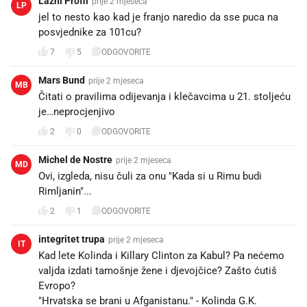
Lazni Profil
prije 2 mjeseca
LP
jel to nesto kao kad je franjo naredio da sse puca na
posvjednike za 101cu?
7
5
ODGOVORITE
Mars Bund
prije 2 mjeseca
MB
Čitati o pravilima odijevanja i klečavcima u 21. stoljeću
je…neprocjenjivo🤮
2
0
ODGOVORITE
Michel de Nostre
prije 2 mjeseca
MD
Ovi, izgleda, nisu čuli za onu "Kada si u Rimu budi
Rimljanin"...
2
1
ODGOVORITE
integritet trupa
prije 2 mjeseca
IT
Kad lete Kolinda i Killary Clinton za Kabul? Pa nećemo
valjda izdati tamošnje žene i djevojčice? Zašto ćutiš
Evropo?
"Hrvatska se brani u Afganistanu." - Kolinda G.K.