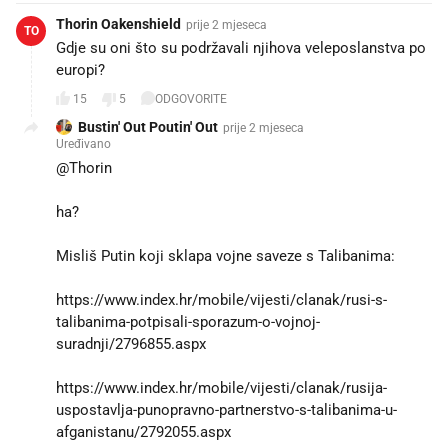
Thorin Oakenshield
prije 2 mjeseca
TO
Gdje su oni što su podržavali njihova veleposlanstva po
europi?
15
5
ODGOVORITE
Bustin' Out Poutin' Out
prije 2 mjeseca
Uređivano
@Thorin
ha?
Misliš Putin koji sklapa vojne saveze s Talibanima:
https://www.index.hr/mobile/vijesti/clanak/rusi-s-
talibanima-potpisali-sporazum-o-vojnoj-
suradnji/2796855.aspx
https://www.index.hr/mobile/vijesti/clanak/rusija-
uspostavlja-punopravno-partnerstvo-s-talibanima-u-
afganistanu/2792055.aspx