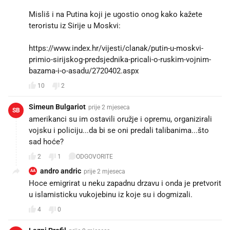
Misliš i na Putina koji je ugostio onog kako kažete
teroristu iz Sirije u Moskvi:
https://www.index.hr/vijesti/clanak/putin-u-moskvi-
primio-sirijskog-predsjednika-pricali-o-ruskim-vojnim-
bazama-i-o-asadu/2720402.aspx⁠
10
2
Simeun Bulgariot
prije 2 mjeseca
SB
amerikanci su im ostavili oružje i opremu, organizirali
vojsku i policiju...da bi se oni predali talibanima...što
sad hoće?
2
1
ODGOVORITE
andro andric
prije 2 mjeseca
AA
Hoce emigrirat u neku zapadnu drzavu i onda je pretvorit
u islamisticku vukojebinu iz koje su i dogmizali.
4
0