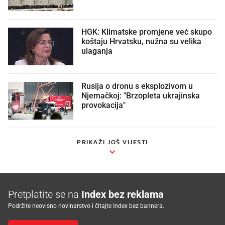
HGK: Klimatske promjene već skupo
koštaju Hrvatsku, nužna su velika
ulaganja
Rusija o dronu s eksplozivom u
Njemačkoj: "Brzopleta ukrajinska
provokacija"
PRIKAŽI JOŠ VIJESTI
Pretplatite se na
Index bez reklama
Podržite neovisno novinarstvo i čitajte Index bez bannera.