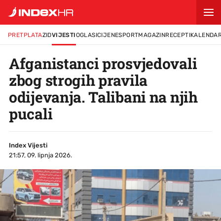
PRETPLATA
ZID
VIJESTI
OGLASI
CIJENE
SPORT
MAGAZIN
RECEPTI
KALENDA
Afganistanci prosvjedovali
zbog strogih pravila
odijevanja. Talibani na njih
pucali
Index Vijesti
21:57, 09. lipnja 2026.