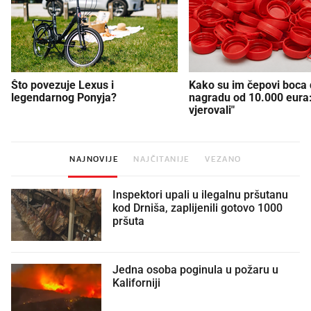
Što povezuje Lexus i
Kako su im čepovi boca d
legendarnog Ponyja?
nagradu od 10.000 eura
vjerovali"
NAJNOVIJE
NAJČITANIJE
VEZANO
Inspektori upali u ilegalnu pršutanu
kod Drniša, zaplijenili gotovo 1000
pršuta
Jedna osoba poginula u požaru u
Kaliforniji