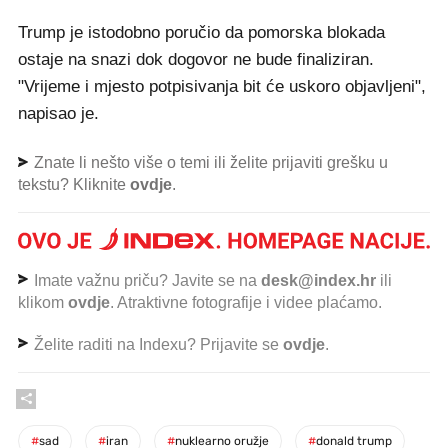
Trump je istodobno poručio da pomorska blokada
ostaje na snazi dok dogovor ne bude finaliziran.
"Vrijeme i mjesto potpisivanja bit će uskoro objavljeni",
napisao je.
Znate li nešto više o temi ili želite prijaviti grešku u
tekstu? Kliknite
ovdje
.
Imate važnu priču? Javite se na
desk@index.hr
ili
klikom
ovdje
. Atraktivne fotografije i videe plaćamo.
Želite raditi na Indexu? Prijavite se
ovdje
.
#
sad
#
iran
#
nuklearno oružje
#
donald trump