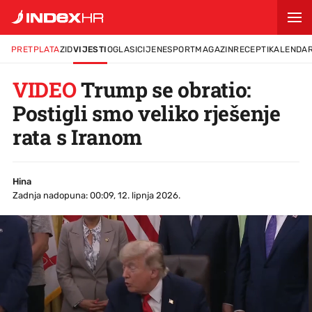
PRETPLATA
ZID
VIJESTI
OGLASI
CIJENE
SPORT
MAGAZIN
RECEPTI
KALENDA
VIDEO
Trump se obratio:
Postigli smo veliko rješenje
rata s Iranom
Hina
Zadnja nadopuna: 00:09, 12. lipnja 2026.