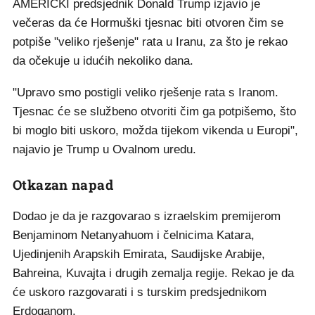
AMERIČKI predsjednik Donald Trump izjavio je
večeras da će Hormuški tjesnac biti otvoren čim se
potpiše "veliko rješenje" rata u Iranu, za što je rekao
da očekuje u idućih nekoliko dana.
"Upravo smo postigli veliko rješenje rata s Iranom.
Tjesnac će se službeno otvoriti čim ga potpišemo, što
bi moglo biti uskoro, možda tijekom vikenda u Europi",
najavio je Trump u Ovalnom uredu.
Otkazan napad
Dodao je da je razgovarao s izraelskim premijerom
Benjaminom Netanyahuom i čelnicima Katara,
Ujedinjenih Arapskih Emirata, Saudijske Arabije,
Bahreina, Kuvajta i drugih zemalja regije. Rekao je da
će uskoro razgovarati i s turskim predsjednikom
Erdoganom.