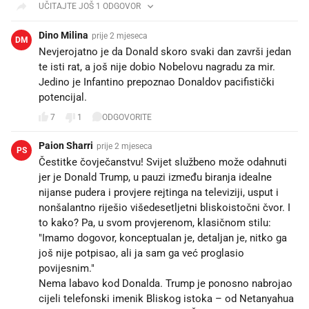
UČITAJTE JOŠ 1 ODGOVOR
Dino Milina
prije 2 mjeseca
DM
Nevjerojatno je da Donald skoro svaki dan završi jedan
te isti rat, a još nije dobio Nobelovu nagradu za mir.
Jedino je Infantino prepoznao Donaldov pacifistički
potencijal.
7
1
ODGOVORITE
Paion Sharri
prije 2 mjeseca
PS
Čestitke čovječanstvu! Svijet službeno može odahnuti
jer je Donald Trump, u pauzi između biranja idealne
nijanse pudera i provjere rejtinga na televiziji, usput i
nonšalantno riješio višedesetljetni bliskoistočni čvor. I
to kako? Pa, u svom provjerenom, klasičnom stilu:
"Imamo dogovor, konceptualan je, detaljan je, nitko ga
još nije potpisao, ali ja sam ga već proglasio
povijesnim."
​Nema labavo kod Donalda. Trump je ponosno nabrojao
cijeli telefonski imenik Bliskog istoka – od Netanyahua