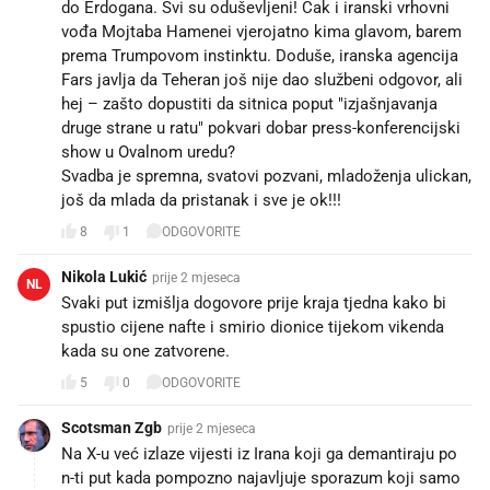
do Erdogana. Svi su oduševljeni! Čak i iranski vrhovni
vođa Mojtaba Hamenei vjerojatno kima glavom, barem
prema Trumpovom instinktu. Doduše, iranska agencija
Fars javlja da Teheran još nije dao službeni odgovor, ali
hej – zašto dopustiti da sitnica poput "izjašnjavanja
druge strane u ratu" pokvari dobar press-konferencijski
show u Ovalnom uredu?
Svadba je spremna, svatovi pozvani, mladoženja ulickan,
još da mlada da pristanak i sve je ok!!!
8
1
ODGOVORITE
Nikola Lukić
prije 2 mjeseca
NL
Svaki put izmišlja dogovore prije kraja tjedna kako bi
spustio cijene nafte i smirio dionice tijekom vikenda
kada su one zatvorene.
5
0
ODGOVORITE
Scotsman Zgb
prije 2 mjeseca
Na X-u već izlaze vijesti iz Irana koji ga demantiraju po
n-ti put kada pompozno najavljuje sporazum koji samo