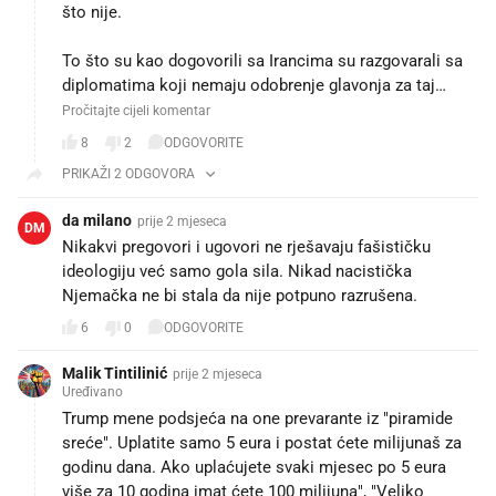
što nije.
To što su kao dogovorili sa Irancima su razgovarali sa
diplomatima koji nemaju odobrenje glavonja za taj…
Pročitajte cijeli komentar
8
2
ODGOVORITE
PRIKAŽI 2 ODGOVORA
da milano
prije 2 mjeseca
DM
Nikakvi pregovori i ugovori ne rješavaju fašističku
ideologiju već samo gola sila. Nikad nacistička
Njemačka ne bi stala da nije potpuno razrušena.
6
0
ODGOVORITE
Malik Tintilinić
prije 2 mjeseca
Uređivano
Trump mene podsjeća na one prevarante iz "piramide
sreće". Uplatite samo 5 eura i postat ćete milijunaš za
godinu dana. Ako uplaćujete svaki mjesec po 5 eura
više za 10 godina imat ćete 100 milijuna", "Veliko