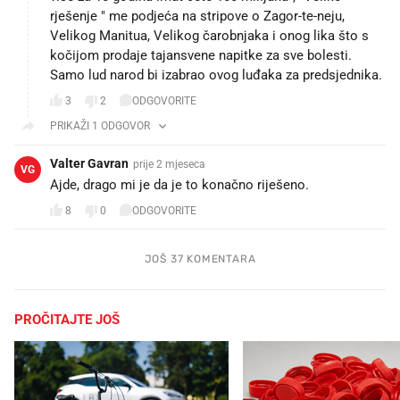
rješenje " me podjeća na stripove o Zagor-te-neju,
Velikog Manitua, Velikog čarobnjaka i onog lika što s
kočijom prodaje tajansvene napitke za sve bolesti.
Samo lud narod bi izabrao ovog luđaka za predsjednika.
3
2
ODGOVORITE
PRIKAŽI 1 ODGOVOR
Valter Gavran
prije 2 mjeseca
VG
Ajde, drago mi je da je to konačno riješeno.
8
0
ODGOVORITE
JOŠ 37 KOMENTARA
PROČITAJTE JOŠ