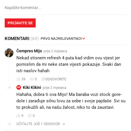
PRIJAVITE SE
KOMENTARI
(60)
Čempres Mijo
prije 2 mjeseca
Nekad stisnem refresh 4 puta kad vidim ovu vijest jer
pomislim da mi neke stare vijesti pokazuje. Svaki dan
isti naslov hahah
39
0
ODGOVORITE
Kiki Kikini
prije 2 mjeseca
KK
Hahaha, dobra ti ova Mijo! Ma baraba vozi stock gore-
dole i zarađuje silnu lovu za sebe i svoje pajdaše. Svi su
to prokužili ali, na našu žalost, niko to da zaustavi.
9
0
UČITAJTE JOŠ 1 ODGOVOR