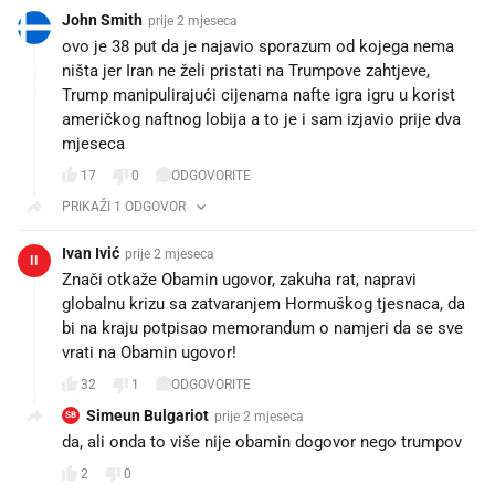
John Smith
prije 2 mjeseca
ovo je 38 put da je najavio sporazum od kojega nema
ništa jer Iran ne želi pristati na Trumpove zahtjeve,
Trump manipulirajući cijenama nafte igra igru u korist
američkog naftnog lobija a to je i sam izjavio prije dva
mjeseca
17
0
ODGOVORITE
PRIKAŽI 1 ODGOVOR
Ivan Ivić
prije 2 mjeseca
II
Znači otkaže Obamin ugovor, zakuha rat, napravi
globalnu krizu sa zatvaranjem Hormuškog tjesnaca, da
bi na kraju potpisao memorandum o namjeri da se sve
vrati na Obamin ugovor!
32
1
ODGOVORITE
Simeun Bulgariot
prije 2 mjeseca
SB
da, ali onda to više nije obamin dogovor nego trumpov
2
0